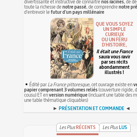
divertissante et instructive de connaître
nos racines
, de dé
toute la richesse de
notre passé
, de comprendre
notre pr
d'entrevoir le
futur d'un pays millénaire
QUE VOUS SOYEZ
UN SIMPLE
CURIEUX
OU UN FÉRU
D'HISTOIRE,
Il était une France
saura vous ravir
par ses récits
abondamment
illustrés !
Édité par
La France pittoresque
, cet ouvrage existe en
v
papier comprenant 3 volumes reliés
(couverture rigide, d
cousu) ET en
version numérique
(incluant une table des m
une table thématique cliquables)
►
PRÉSENTATION ET COMMANDE
◄
Les Plus
RÉCENTS
Les Plus
LUS