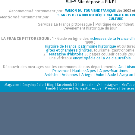
Site déposé à l'INPI
Recommandé notamment par
MAISON DU TOURISME FRANÇAIS
dès 2003 e
SIGNETS DE LA BIBLIOTHÈQUE NATIONALE DE FR
Mentionné notamment par
CULTURE
Services La France pittoresque
|
Politique de confidenti
L'événement historique du jour
LA FRANCE PITTORESQUE :
1 - Guide en ligne des
richesses de la France d'h
1999 :
Histoire de France, patrimoine historique
et culturel
gîtes et chambres d'hôtes
, tourisme, gastronomie
2 -
Magazine d'histoire
36 pages couleur depuis 200
une véritable
encyclopédie de la vie d'autrefois
Découvrir des ouvrages sur les communes de nos départements :
Ain
|
Aisn
Provence
|
Hautes-Alpes
|
Alpes-Maritimes
Ardèche
|
Ardennes
|
Ariège
|
Aube
|
Aude
|
Aveyron
Magazine
|
Encyclopédie
|
Blog
|
Facebook
|
X
|
LinkedIn
|
VK
|
Instagram
|
YouTube
Tumblr
|
Librairie
|
Paris pittoresque
|
Prénoms
|
Services