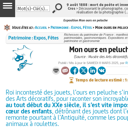
9 août 1888 : mort du poète et inve
Cros
> Découvrant le phonographe, con
réalisation de la photographie (
Exposition Mon ours en peluche
Vous êtes ici :
Accueil
>
Patrimoine : Expos, Fêtes
> Mon ours en peluc
Richesses du patrimoine de France : manifesta
Patrimoine : Expos, Fêtes
patrimoniales, gastronomiques. Expositions et f
patrimoine et gastronomie
Mon ours en peluc
(Source : Musée des Arts décoratifs
Publié / Mis à jour le
SAMEDI
8 MARS 2025
, par
R
Temps de lecture estimé : 1
Roi incontesté des jouets, l’ours en peluche s’
des Arts décoratifs, pour raconter son incroyabl
au tout début du XXe siècle, il s’est vite impo
cœur des enfants
, détrônant des jouets dont l
remonte pourtant à l’Antiquité, comme les pou
animaux à roulettes.