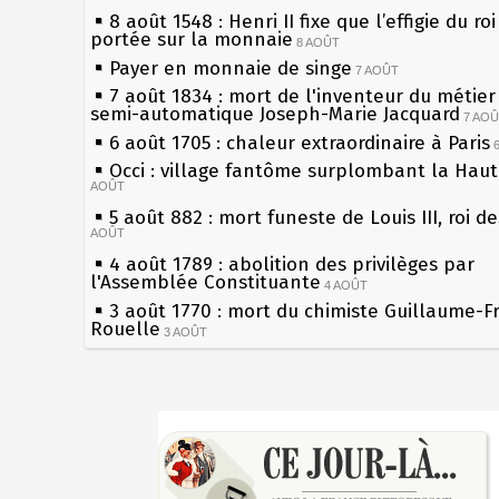
8 août 1548 : Henri II fixe que l’effigie du ro
portée sur la monnaie
8 AOÛT
Payer en monnaie de singe
7 AOÛT
7 août 1834 : mort de l'inventeur du métier 
semi-automatique Joseph-Marie Jacquard
7 AO
6 août 1705 : chaleur extraordinaire à Paris
Occi : village fantôme surplombant la Hau
AOÛT
5 août 882 : mort funeste de Louis III, roi d
AOÛT
4 août 1789 : abolition des privilèges par
l'Assemblée Constituante
4 AOÛT
3 août 1770 : mort du chimiste Guillaume-F
Rouelle
3 AOÛT
Musée Jean de La Fontaine : réouverture a
rénovation
2 AOÛT
2 août 1802 : Bonaparte est nommé consul 
Sécheresses (Grandes), étés caniculaires à 
AOÛT
les siècles
1er août 1589 : Henri III est poignardé à Sa
27 mai 1610 : supplice de François Ravaillac
par Jacques Clément, moine jacobin
du roi Henri IV
1ER AOÛT
31 juillet 1899 : décret instaurant les moug