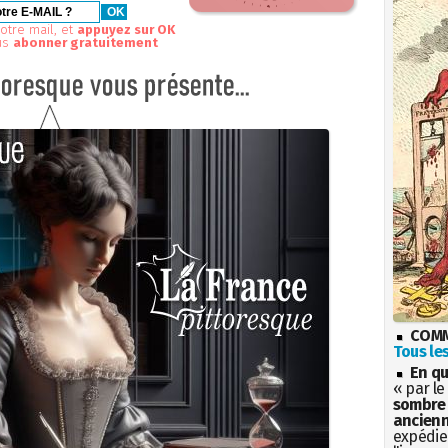
otre mail, et
appuyez sur OK
us
abonner gratuitement
COMM
Tous les
En qu
« par le
sombre 
ancienn
expédien