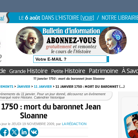
6 août
DANS L'HISTOIRE
/ NOTRE LIBRAIRI
LE
[VOIR]
de
Histoire
Histoire
Patrimoine
À Savo
Grande
Petite
11 janvier 1750 : mort du baronnet Jean Sloanne
nements
>
Janvier
>
11 janvier
> 11 janvier 1750 : mort du baronnet (…)
vénements du 11 janvier. Pour un jour donné, découvrez un événement
marqué notre Histoire. Calendrier historique
r 1750 : mort du baronnet Jean
Sloanne
à jour le
JEUDI
19 NOVEMBRE 2009
, par
LA RÉDACTION