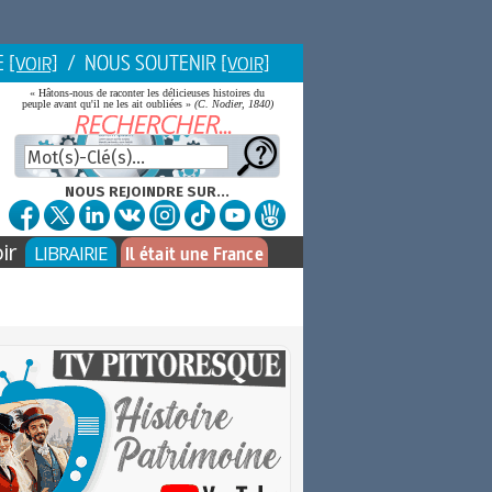
E
/ NOUS SOUTENIR
[VOIR]
[VOIR]
« Hâtons-nous de raconter les délicieuses histoires du
peuple avant qu'il ne les ait oubliées »
(C. Nodier, 1840)
NOUS REJOINDRE SUR...
ir
LIBRAIRIE
Il était une France