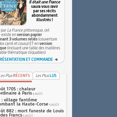
Il était une France
saura vous ravir
par ses récits
abondamment
illustrés !
 par
La France pittoresque
, cet
 existe en
version papier
ant 3 volumes reliés
(couverture
dos carré et cousu) ET en
version
que
(incluant une table des matières
table thématique cliquables)
RÉSENTATION ET COMMANDE
◄
Les Plus
RÉCENTS
Les Plus
LUS
oût 1705 : chaleur
rdinaire à Paris
6 AOÛT
 : village fantôme
ombant la Haute-Corse
5 AOÛT
oût 882 : mort funeste de Louis
oi des Francs
5 AOÛT