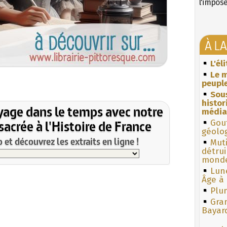
l'impos
À L
L'él
Le m
peuple
Sous
histo
yage dans le temps avec notre
média
acrée à l'Histoire de France
Gouf
géolo
et découvrez les extraits en ligne !
Muti
détrui
monde
Lun
Âge à 
Plum
Gra
Bayar