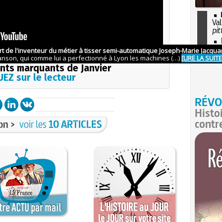
Val
pit
I
so
l'H
consulter la vidéo
ts marquants de Janvier
EZ sur le lecteur
RÉVO
Histo
contr
on >
voir les
10 ARTICLES