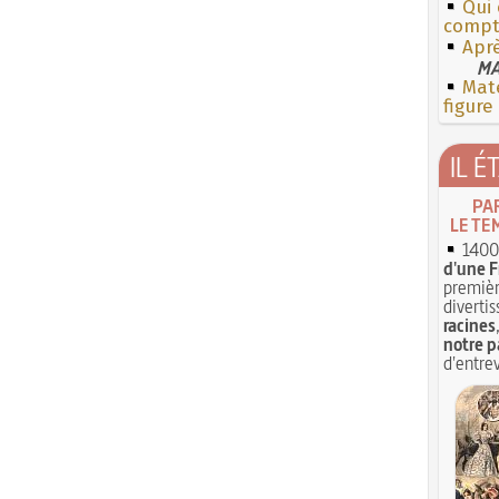
Qui
compt
Apr
MA
Mate
figure
IL É
PA
LE TE
1400 
d'une F
premièr
divertis
racines
notre p
d'entrev