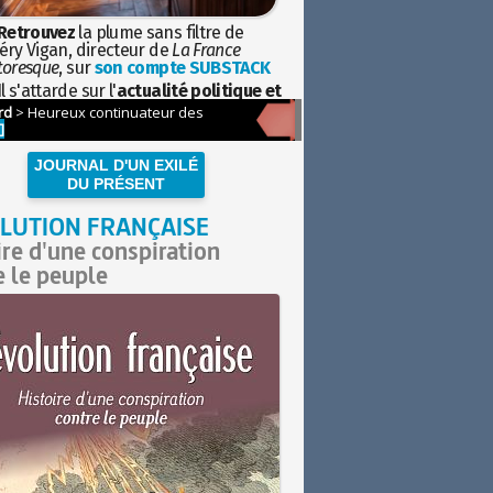
Retrouvez
la plume sans filtre de
éry Vigan, directeur de
La France
toresque
, sur
son compte SUBSTACK
l s'attarde sur l'
actualité politique et
ciétale
avec la hauteur de vue de
istoire
JOURNAL D'UN EXILÉ
DU PRÉSENT
LUTION FRANÇAISE
ire d'une conspiration
e le peuple