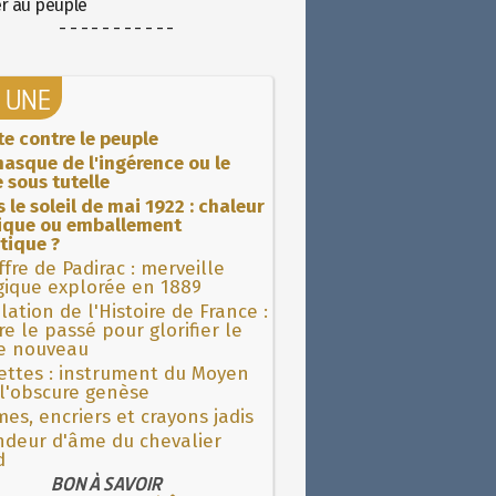
er au peuple
- - - - - - - - - - -
A UNE
ite contre le peuple
asque de l'ingérence ou le
 sous tutelle
 le soleil de mai 1922 : chaleur
rique ou emballement
tique ?
fre de Padirac : merveille
gique explorée en 1889
lation de l'Histoire de France :
re le passé pour glorifier le
 nouveau
ettes : instrument du Moyen
l'obscure genèse
es, encriers et crayons jadis
ndeur d'âme du chevalier
d
BON À SAVOIR