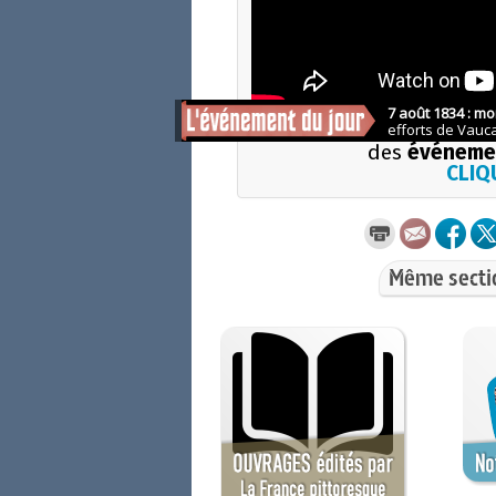
Pour 
des
événemen
CLIQU
Même secti