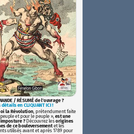
ANDE / RÉSUMÉ de l'ouvrage ?
 détails en CLIQUANT ICI !
oi la Révolution
, prétendument faite
 peuple et pour le peuple »,
est une
imposture ?
Découvrez les
origines
es de ce bouleversement
et les
ts utilisés avant et après 1789 pour