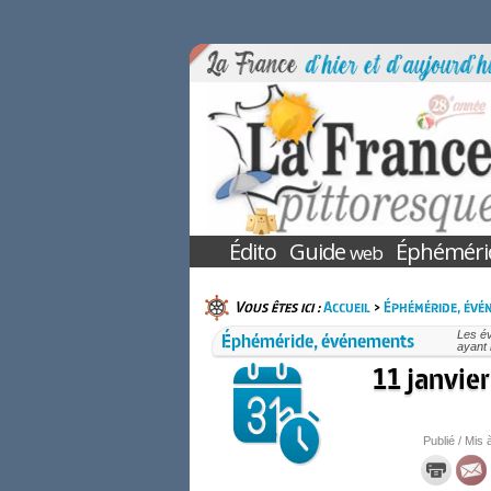
Édito
Guide
Éphéméri
web
Vous êtes ici :
Accueil
>
Éphéméride, évé
Éphéméride, événements
Les é
ayant 
11 janvie
Publié / Mis 