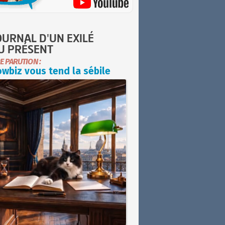
OURNAL D'UN EXILÉ
U PRÉSENT
E PARUTION :
wbiz vous tend la sébile