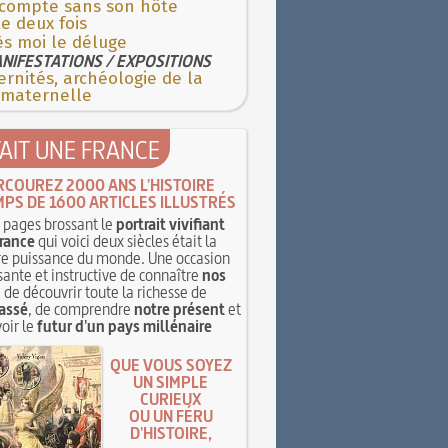
 compte sans son hôte
e deux fois
ès moi le déluge
NIFESTATIONS / EXPOSITIONS
rnités, archéologie de la
 maternelle
TAIT UNE FRANCE
RCOUREZ 2000 ANS L'HISTOIRE
MPS DE 1600 ARTICLES ILLUSTRÉS
pages brossant le
portrait vivifiant
rance
qui voici deux siècles était la
e puissance du monde. Une occasion
sante et instructive de connaître
nos
, de découvrir toute la richesse de
assé
, de comprendre
notre présent
et
oir le
futur d'un pays millénaire
QUE VOUS SOYEZ
UN SIMPLE
CURIEUX
OU UN FÉRU
D'HISTOIRE,