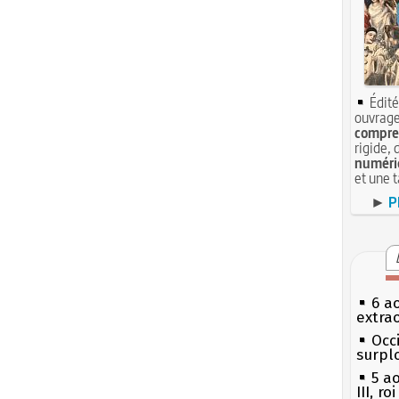
Édité
ouvrage
compren
rigide, 
numéri
et une 
►
P
6 a
extrao
Occi
surpl
5 a
III, r