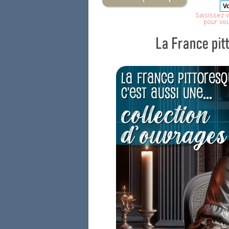
Saisissez v
pour vo