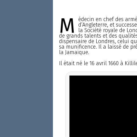
M
édecin en chef des armé
d’Angleterre, et success
la Société royale de Lon
de grands talents et des qualité
dispensaire de Londres, celui qu
sa munificence. Il a laissé de pr
la Jamaïque.
Il était né le 16 avril 1660 à Ki