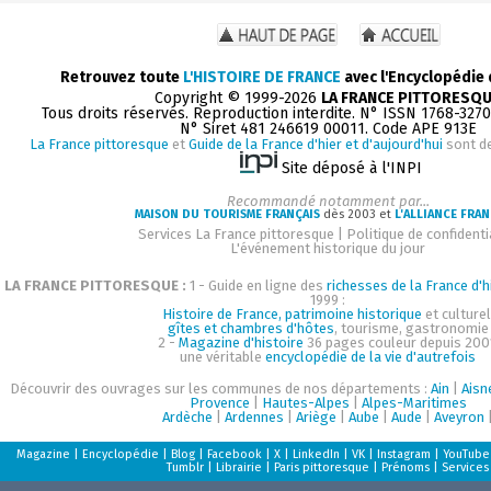
Retrouvez toute
L'HISTOIRE DE FRANCE
avec l'Encyclopédie
Copyright © 1999-2026
LA FRANCE PITTORESQ
Tous droits réservés. Reproduction interdite. N° ISSN 1768-327
N° Siret 481 246619 00011. Code APE 913E
La France pittoresque
et
Guide de la France d'hier et d'aujourd'hui
sont d
Site déposé à l'INPI
Recommandé notamment par...
MAISON DU TOURISME FRANÇAIS
dès 2003 et
L'ALLIANCE FRAN
Services La France pittoresque
|
Politique de confidenti
L'événement historique du jour
LA FRANCE PITTORESQUE :
1 - Guide en ligne des
richesses de la France d'h
1999 :
Histoire de France, patrimoine historique
et culturel
gîtes et chambres d'hôtes
, tourisme, gastronomie
2 -
Magazine d'histoire
36 pages couleur depuis 200
une véritable
encyclopédie de la vie d'autrefois
Découvrir des ouvrages sur les communes de nos départements :
Ain
|
Aisn
Provence
|
Hautes-Alpes
|
Alpes-Maritimes
Ardèche
|
Ardennes
|
Ariège
|
Aube
|
Aude
|
Aveyron
Magazine
|
Encyclopédie
|
Blog
|
Facebook
|
X
|
LinkedIn
|
VK
|
Instagram
|
YouTube
Tumblr
|
Librairie
|
Paris pittoresque
|
Prénoms
|
Services