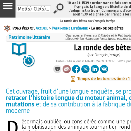
10 août 1539 : ordonnance faisant
français la langue officielle du 
l'administration
> Commençant d’être
août 1539 et signée par François Ier
La ronde des bêtes par François Jarrige
Vous êtes ici :
Accueil
>
Patrimoine littéraire
> La ronde des bêtes
Patrimoine littéraire
Ouvrages et livres sur l’Histoire et le Patrimo
découvrir les richesses historiques, patrimonia
La ronde des bête
(par François Jarrige)
Publié / Mis à jour le
MARDI
24 OCTOBRE 2023
, pa
Temps de lecture estimé : 1
Cet ouvrage, fruit d’une longue enquête, se pr
retracer l’histoire longue du moteur animal, 
mutations
et de sa contribution à la fabrique
moderne
D
ésormais oubliée, ou considérée comme une pr
la mobilisation des animaux tournant en rond