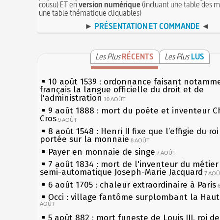
cousu) ET en
version numérique
(incluant une table des m
une table thématique cliquables)
►
PRÉSENTATION ET COMMANDE
◄
Les Plus
RÉCENTS
Les Plus
LUS
10 août 1539 : ordonnance faisant notamm
français la langue officielle du droit et de
l'administration
10 AOÛT
9 août 1888 : mort du poète et inventeur C
Cros
9 AOÛT
8 août 1548 : Henri II fixe que l’effigie du ro
portée sur la monnaie
8 AOÛT
Payer en monnaie de singe
7 AOÛT
7 août 1834 : mort de l'inventeur du métier 
semi-automatique Joseph-Marie Jacquard
7 AO
6 août 1705 : chaleur extraordinaire à Paris
Occi : village fantôme surplombant la Hau
AOÛT
5 août 882 : mort funeste de Louis III, roi d