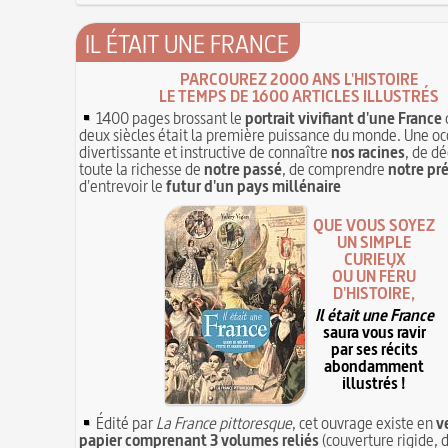
IL ÉTAIT UNE FRANCE
PARCOUREZ 2000 ANS L'HISTOIRE
LE TEMPS DE 1600 ARTICLES ILLUSTRÉS
1400 pages brossant le
portrait vivifiant d'une France
deux siècles était la première puissance du monde. Une oc
divertissante et instructive de connaître
nos racines
, de dé
toute la richesse de
notre passé
, de comprendre
notre pr
d'entrevoir le
futur d'un pays millénaire
QUE VOUS SOYEZ
UN SIMPLE
CURIEUX
OU UN FÉRU
D'HISTOIRE,
Il était une France
saura vous ravir
par ses récits
abondamment
illustrés !
Édité par
La France pittoresque
, cet ouvrage existe en
v
papier comprenant 3 volumes reliés
(couverture rigide, d