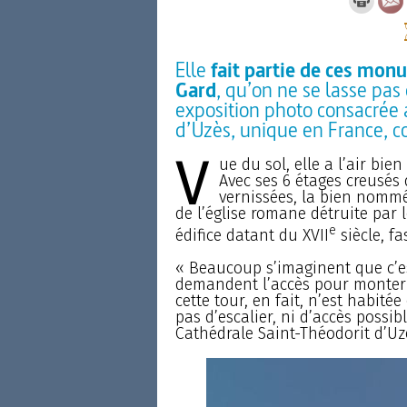
Elle
fait partie de ces mon
Gard
, qu’on ne se lasse pas
exposition photo consacrée a
d’Uzès, unique en France, co
V
ue du sol, elle a l’air bi
Avec ses 6 étages creusés d
vernissées, la bien nommée
de l’église romane détruite par l
e
édifice datant du XVII
siècle, fa
« Beaucoup s’imaginent que c’e
demandent l’accès pour monter 
cette tour, en fait, n’est habitée
pas d’escalier, ni d’accès possib
Cathédrale Saint-Théodorit d’Uz