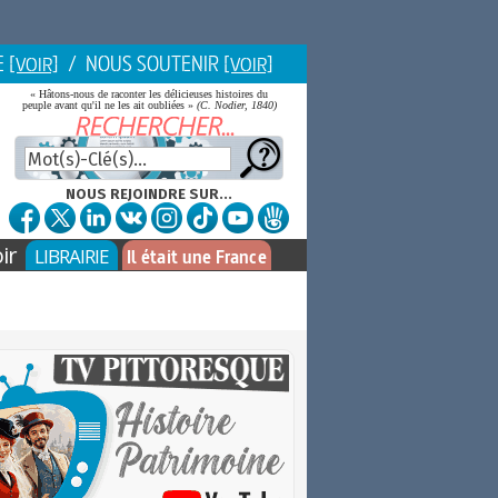
E
/ NOUS SOUTENIR
[VOIR]
[VOIR]
« Hâtons-nous de raconter les délicieuses histoires du
peuple avant qu'il ne les ait oubliées »
(C. Nodier, 1840)
NOUS REJOINDRE SUR...
ir
LIBRAIRIE
Il était une France