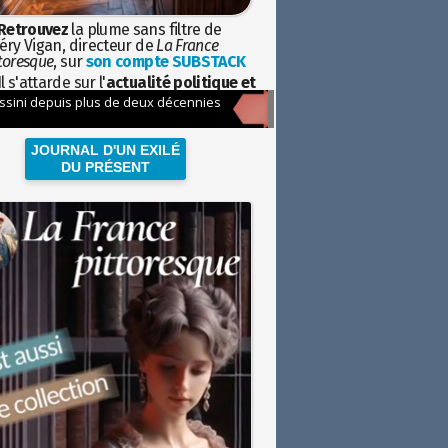
Retrouvez
la plume sans filtre de
éry Vigan, directeur de
La France
toresque
, sur
son compte SUBSTACK
l s'attarde sur l'
actualité politique et
ciétale
avec la hauteur de vue de
istoire
JOURNAL D'UN EXILÉ
DU PRÉSENT