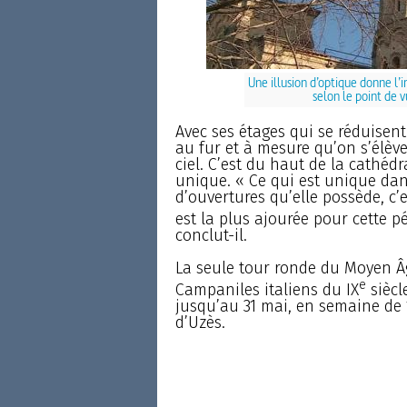
Une illusion d’optique donne l’
selon le point de v
Avec ses étages qui se réduisent
au fur et à mesure qu’on s’élève,
ciel. C’est du haut de la cathéd
unique. « Ce qui est unique dans
d’ouvertures qu’elle possède, c’
est la plus ajourée pour cette p
conclut-il.
La seule tour ronde du Moyen Â
e
Campaniles italiens du IX
siècl
jusqu’au 31 mai, en semaine de 
d’Uzès.