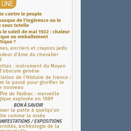
A UNE
ite contre le peuple
asque de l'ingérence ou le
 sous tutelle
 le soleil de mai 1922 : chaleur
rique ou emballement
tique ?
es, encriers et crayons jadis
ndeur d'âme du chevalier
d
ettes : instrument du Moyen
l'obscure genèse
lation de l'Histoire de France :
re le passé pour glorifier le
 nouveau
fre de Padirac : merveille
gique explorée en 1889
BON À SAVOIR
sser la patte à quelqu'un
dre comme la rosée
NIFESTATIONS / EXPOSITIONS
rnités, archéologie de la