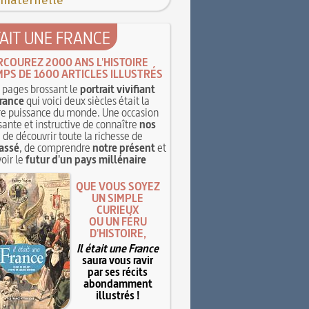
 maternelle
TAIT UNE FRANCE
RCOUREZ 2000 ANS L'HISTOIRE
MPS DE 1600 ARTICLES ILLUSTRÉS
pages brossant le
portrait vivifiant
rance
qui voici deux siècles était la
e puissance du monde. Une occasion
sante et instructive de connaître
nos
, de découvrir toute la richesse de
assé
, de comprendre
notre présent
et
oir le
futur d'un pays millénaire
QUE VOUS SOYEZ
UN SIMPLE
CURIEUX
OU UN FÉRU
D'HISTOIRE,
Il était une France
saura vous ravir
par ses récits
abondamment
illustrés !