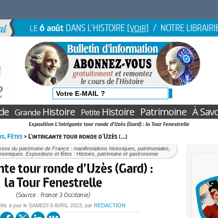
6 août
DANS L'HISTOIRE
/ NOTRE LIBRAIRI
LE
[VOIR]
de
Histoire
Histoire
Patrimoine
À Savo
Grande
Petite
Exposition L'intrigante tour ronde d'Uzès (Gard) : la Tour Fenestrelle
s, Fêtes
> L'intrigante tour ronde d'Uzès (…)
ses du patrimoine de France : manifestations historiques, patrimoniales,
nomiques. Expositions et fêtes : Histoire, patrimoine et gastronomie
nte tour ronde d’Uzès (Gard) :
la Tour Fenestrelle
(Source : France 3 Occitanie)
 Mis à jour le
SAMEDI
8 AVRIL 2023
, par
REDACTION