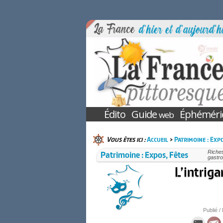
Édito
Guide
Éphéméri
web
Vous êtes ici :
Accueil
>
Patrimoine : Expo
Patrimoine : Expos, Fêtes
Riches
gastro
L’intriga
Publié /