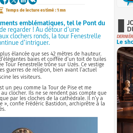
Temps de lecture estimé : 1 mn
J
uments emblématiques, tel le Pont du
D
 de regarder ! Au détour d’une
ux clochers ronds, la tour Fenestrelle
DERNIÈR
ntinue d’intriguer.
Le sho
en plus élancée que ses 42 mètres de hauteur.
’élégantes baies et coiffée d’un toit de tuiles
 Tour Fenestrelle trône sur Uzès. Ce vestige
es guerres de religion, bien avant l’actuel
scine les visiteurs.
st un peu comme la Tour de Pise et me
au clocher. Ils ne se rendent pas compte que
 que par les cloches de la cathédrale. Il n’y a
le », confie Frédéric Bastidon, archiprêtre à la
ès.