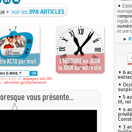
Édité
ue >
voir les
398 ARTICLES
ouvrage
compren
rigide, 
numéri
et une 
►
P
6 a
extrao
otre mail, et
appuyez sur OK
us
abonner gratuitement
Occi
surpl
5 a
III, r
4 a
privi
Const
3 a
Guill