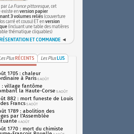
 par
La France pittoresque
, cet
 existe en
version papier
ant 3 volumes reliés
(couverture
dos carré et cousu) ET en
version
que
(incluant une table des matières
table thématique cliquables)
RÉSENTATION ET COMMANDE
◄
Les Plus
RÉCENTS
Les Plus
LUS
oût 1705 : chaleur
rdinaire à Paris
6 AOÛT
 : village fantôme
ombant la Haute-Corse
5 AOÛT
oût 882 : mort funeste de Louis
oi des Francs
5 AOÛT
oût 1789 : abolition des
lèges par l'Assemblée
ituante
4 AOÛT
oût 1770 : mort du chimiste
aume-François Rouelle