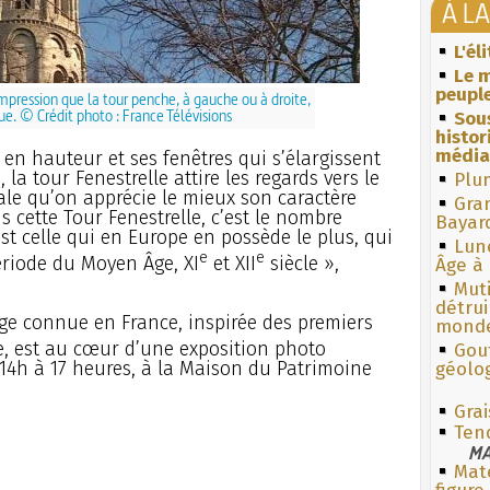
À L
L'él
Le m
peuple
impression que la tour penche, à gauche ou à droite,
ue. © Crédit photo : France Télévisions
Sous
histo
média
 en hauteur et ses fenêtres qui s’élargissent
 la tour Fenestrelle attire les regards vers le
Plum
rale qu’on apprécie le mieux son caractère
Gra
 cette Tour Fenestrelle, c’est le nombre
Bayar
est celle qui en Europe en possède le plus, qui
Lun
e
e
ériode du Moyen Âge, XI
et XII
siècle »,
Âge à 
Muti
détrui
ge connue en France, inspirée des premiers
monde
e, est au cœur d’une exposition photo
Gouf
14h à 17 heures, à la Maison du Patrimoine
géolo
Grai
Ten
MA
Mate