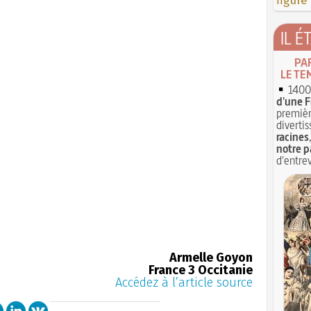
figure
IL É
PA
LE TE
1400 
d'une F
premièr
divertis
racines
notre p
d'entrev
Armelle Goyon
France 3 Occitanie
Accédez à l’article source