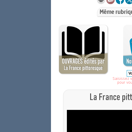
Même rubriq
Saisissez v
pour vo