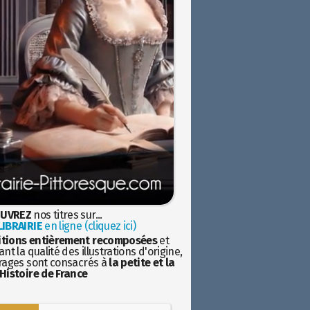
UVREZ
nos titres sur...
IBRAIRIE
en ligne (cliquez ici)
itions entièrement recomposées
et
nt la qualité des illustrations d'origine,
rages sont consacrés à
la petite et la
Histoire de France