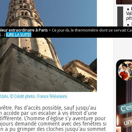
Val
pit
I
so
l'H
’Uzès. © Crédit photo : France Télévisions
prêtre. Pas d’accès possible, sauf jusqu’au
 accède par un escalier à vis étroit d’une
ifférente. L’homme d’église s’y aventure pour
toujours demandé comment avec des fenêtres si
t, on a pu grimper des cloches jusqu’au sommet