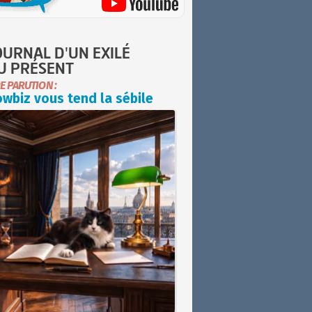
OURNAL D'UN EXILÉ
U PRÉSENT
E PARUTION :
wbiz vous tend la sébile