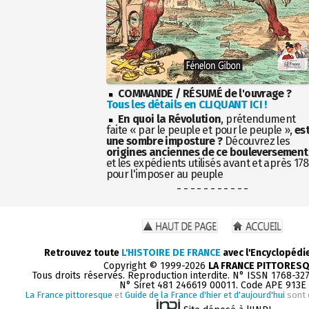
COMMANDE / RÉSUMÉ de l'ouvrage ?
Tous les détails en CLIQUANT ICI !
En quoi la Révolution
, prétendument
faite « par le peuple et pour le peuple »,
es
une sombre imposture ?
Découvrez les
origines anciennes de ce bouleversement
et les expédients utilisés avant et après 17
pour l'imposer au peuple
- - - - - - - - - - -
Retrouvez toute
L'HISTOIRE DE FRANCE
avec l'Encyclopédi
Copyright © 1999-2026
LA FRANCE PITTORES
Tous droits réservés. Reproduction interdite. N° ISSN 1768-32
N° Siret 481 246619 00011. Code APE 913E
La France pittoresque
et
Guide de la France d'hier et d'aujourd'hui
sont 