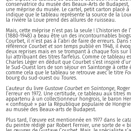
conservatrice du musée des Beaux–Arts de Budapest, 
une méprise du musée. Le cartel, petit carton placé à 
indique que le tableau représente la source de la Lou
la rivière la Loue prend des allures de ruisseau.
Mais, cette méprise n’est pas la seule ! L’historien de 
(1880-1948) a beau être un des incontournables biog
Courbet, il n’est pas à l’abri de faire de erreurs. Dan
référence
Courbet et son temps
publié en 1948, il évo
deux reprises mais en se trompant à chaque fois sur l
lui attribuant des titres farfelus. Comme ce tableau es
Charles Léger en déduit que Courbet s’est inspiré d’
le Sud-Ouest lors de son séjour en Saintonge à cette 
comme cela que le tableau se retrouve avec le titre
Fo
bourg du sud-ouest ou
Toures
.
L’auteur du livre
Gustave Courbet en Saintonge
, Roger
l’erreur en 1972. Une certitude, ce tableau aux titres m
appartenu à un collectionneur hongrois, le baron Her
« confisqué » par la République populaire de Hongrie 
au musée des Beaux-arts de Budapest.
Plus tard, l’œuvre est mentionnée en 1977 dans le ca
du peintre rédigé par Robert Fernier, une sorte de « b
les œuvres de Gustave Courbet. Mais, le spécialiste s’