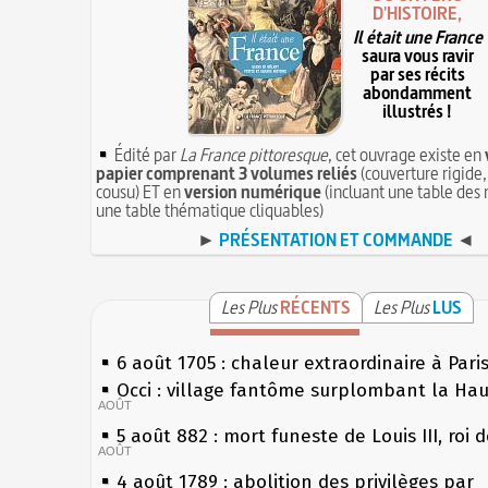
D'HISTOIRE,
Il était une France
saura vous ravir
par ses récits
abondamment
illustrés !
Édité par
La France pittoresque
, cet ouvrage existe en
papier comprenant 3 volumes reliés
(couverture rigide,
cousu) ET en
version numérique
(incluant une table des 
une table thématique cliquables)
►
PRÉSENTATION ET COMMANDE
◄
Les Plus
RÉCENTS
Les Plus
LUS
6 août 1705 : chaleur extraordinaire à Pari
Occi : village fantôme surplombant la Ha
AOÛT
5 août 882 : mort funeste de Louis III, roi 
AOÛT
4 août 1789 : abolition des privilèges par