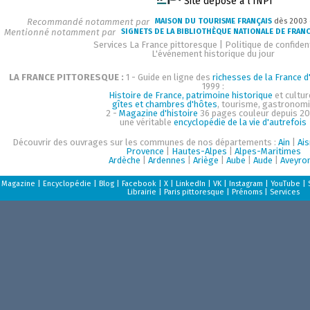
Site déposé à l'INPI
Recommandé notamment par
MAISON DU TOURISME FRANÇAIS
dès 2003
Mentionné notamment par
SIGNETS DE LA BIBLIOTHÈQUE NATIONALE DE FRAN
Services La France pittoresque
|
Politique de confident
L'événement historique du jour
LA FRANCE PITTORESQUE :
1 - Guide en ligne des
richesses de la France d'
1999 :
Histoire de France, patrimoine historique
et cultur
gîtes et chambres d'hôtes
, tourisme, gastronom
2 -
Magazine d'histoire
36 pages couleur depuis 20
une véritable
encyclopédie de la vie d'autrefois
Découvrir des ouvrages sur les communes de nos départements :
Ain
|
Ai
Provence
|
Hautes-Alpes
|
Alpes-Maritimes
Ardèche
|
Ardennes
|
Ariège
|
Aube
|
Aude
|
Aveyro
Magazine
|
Encyclopédie
|
Blog
|
Facebook
|
X
|
LinkedIn
|
VK
|
Instagram
|
YouTube
|
Librairie
|
Paris pittoresque
|
Prénoms
|
Services