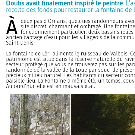
Doubs avait finalement inspiré le peintre
. L’
récolte des fonds pour restaurer la fontaine de L
À
deux pas d’Ornans, quelques randonneurs avert
site discret, charmant et ombragé. Une fontain
fonctionnement particulier, deux bassins reliés 
ancien captage d’eau pour les villageois de la comm
Saint-Denis.
La fontaine de Léri alimente le ruisseau de Valbois. C
patrimoine est situé dans la réserve naturelle du ravi
secteur protégé que vous ne trouverez pas sur les parc
randonnée de la vallée de la Loue par souci de préser
précieux milieu naturel. Les habitants du secteur con
paisible lieu. La Fontaine a même été, un temps, couve
Aujourd’hui, elle est en mauvais état.