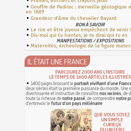
Plumes, encriers et crayons jadis
Gouffre de Padirac : merveille géologique 
en 1889
Grandeur d'âme du chevalier Bayard
BON À SAVOIR
Le rire et être joyeux empêchent de venir 
Dis-moi qui tu hantes, je te dirai qui tu es
MANIFESTATIONS / EXPOSITIONS
Maternités, archéologie de la figure mater
IL ÉTAIT UNE FRANCE
PARCOUREZ 2000 ANS L'HISTOIRE
LE TEMPS DE 1600 ARTICLES ILLUSTRÉS
1400 pages brossant le
portrait vivifiant d'une Franc
deux siècles était la première puissance du monde. Une 
divertissante et instructive de connaître
nos racines
, de 
toute la richesse de
notre passé
, de comprendre
notre p
d'entrevoir le
futur d'un pays millénaire
QUE VOUS SOYEZ
UN SIMPLE
CURIEUX
OU UN FÉRU