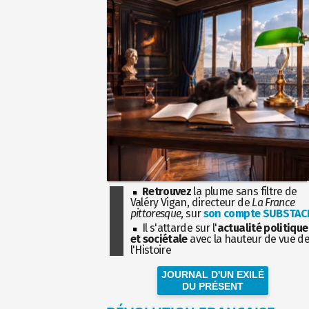
Retrouvez
la plume sans filtre de
Valéry Vigan, directeur de
La France
pittoresque
, sur
son compte SUBSTAC
Il s'attarde sur l'
actualité politique
et sociétale
avec la hauteur de vue d
l'Histoire
JOURNAL D'UN EXILÉ
DU PRÉSENT