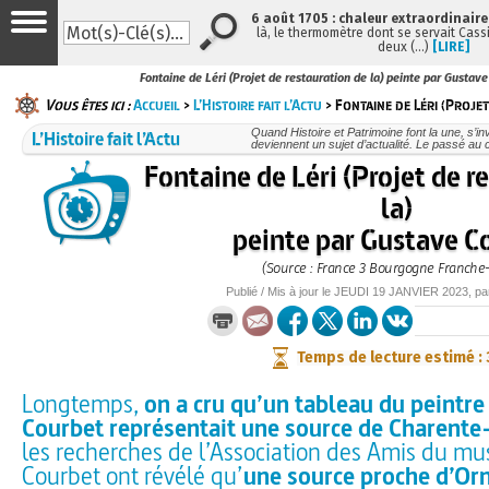
6 août 1705 : chaleur extraordinaire
là, le thermomètre dont se servait Cass
deux (…)
[LIRE]
Fontaine de Léri (Projet de restauration de la) peinte par Gustav
Vous êtes ici :
Accueil
>
L’Histoire fait l’Actu
> Fontaine de Léri (Proje
L’Histoire fait l’Actu
Quand Histoire et Patrimoine font la une, s’in
deviennent un sujet d’actualité. Le passé au 
Fontaine de Léri (Projet de r
la)
peinte par Gustave C
(Source : France 3 Bourgogne Franche
Publié / Mis à jour le
JEUDI
19 JANVIER 2023
, p
Temps de lecture estimé :
Longtemps,
on a cru qu’un tableau du peintr
Courbet représentait une source de Charente
les recherches de l’Association des Amis du m
Courbet ont révélé qu’
une source proche d’Or