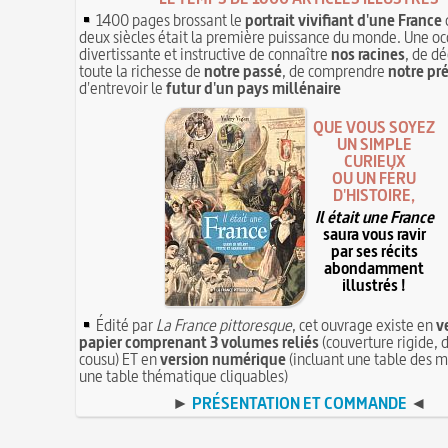
1400 pages brossant le
portrait vivifiant d'une France
deux siècles était la première puissance du monde. Une oc
divertissante et instructive de connaître
nos racines
, de dé
toute la richesse de
notre passé
, de comprendre
notre pr
d'entrevoir le
futur d'un pays millénaire
QUE VOUS SOYEZ
UN SIMPLE
CURIEUX
OU UN FÉRU
D'HISTOIRE,
Il était une France
saura vous ravir
par ses récits
abondamment
illustrés !
Édité par
La France pittoresque
, cet ouvrage existe en
v
papier comprenant 3 volumes reliés
(couverture rigide, d
cousu) ET en
version numérique
(incluant une table des m
une table thématique cliquables)
►
PRÉSENTATION ET COMMANDE
◄