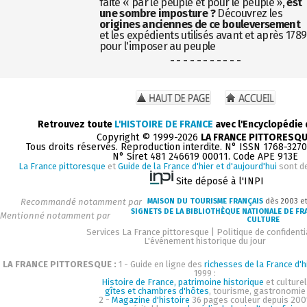
faite « par le peuple et pour le peuple »,
est
une sombre imposture ?
Découvrez les
origines anciennes de ce bouleversement
et les expédients utilisés avant et après 1789
pour l'imposer au peuple
- - - - - - - - - - -
Retrouvez toute
L'HISTOIRE DE FRANCE
avec l'Encyclopédie
Copyright © 1999-2026
LA FRANCE PITTORESQ
Tous droits réservés. Reproduction interdite. N° ISSN 1768-327
N° Siret 481 246619 00011. Code APE 913E
La France pittoresque
et
Guide de la France d'hier et d'aujourd'hui
sont d
Site déposé à l'INPI
Recommandé notamment par
MAISON DU TOURISME FRANÇAIS
dès 2003 e
SIGNETS DE LA BIBLIOTHÈQUE NATIONALE DE FR
Mentionné notamment par
CULTURE
Services La France pittoresque
|
Politique de confidenti
L'événement historique du jour
LA FRANCE PITTORESQUE :
1 - Guide en ligne des
richesses de la France d'h
1999 :
Histoire de France, patrimoine historique
et culturel
gîtes et chambres d'hôtes
, tourisme, gastronomie
2 -
Magazine d'histoire
36 pages couleur depuis 200