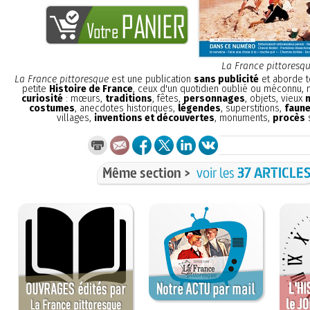
La France pittoresq
La France pittoresque
est une publication
sans publicité
et aborde t
petite
Histoire de France
, ceux d'un quotidien oublié ou méconnu,
curiosité
: mœurs,
traditions
, fêtes,
personnages
, objets, vieux
costumes
, anecdotes historiques,
légendes
, superstitions,
faune
villages,
inventions et découvertes
, monuments,
procès
s
Même section >
voir les
37 ARTICLE