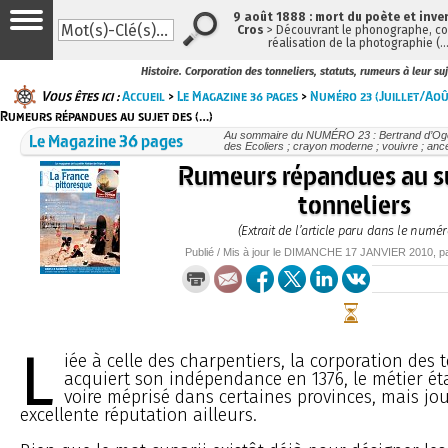
9 août 1888 : mort du poète et inve
Cros
> Découvrant le phonographe, con
réalisation de la photographie (
Histoire. Corporation des tonneliers, statuts, rumeurs à leur su
Vous êtes ici :
Accueil
>
Le Magazine 36 pages
>
Numéro 23 (Juillet/Ao
Rumeurs répandues au sujet des (…)
Le Magazine 36 pages
Au sommaire du NUMÉRO 23 : Bertrand d’Ogero
des Ecoliers ; crayon moderne ; vouivre ; ance
Rumeurs répandues au s
tonneliers
(Extrait de l’article paru dans le numér
Publié / Mis à jour le
DIMANCHE
17 JANVIER 2010
, 
L
iée à celle des charpentiers, la corporation des 
acquiert son indépendance en 1376, le métier éta
voire méprisé dans certaines provinces, mais jo
excellente réputation ailleurs.