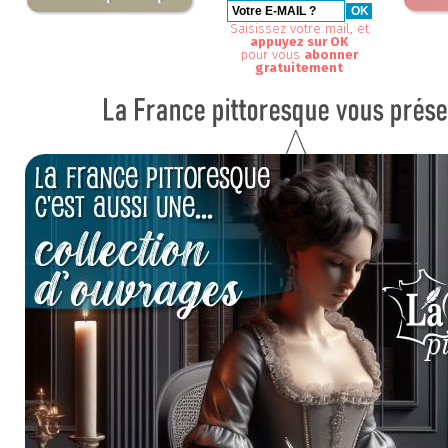
Saisissez votre mail, et
appuyez sur OK
pour vous
abonner
gratuitement