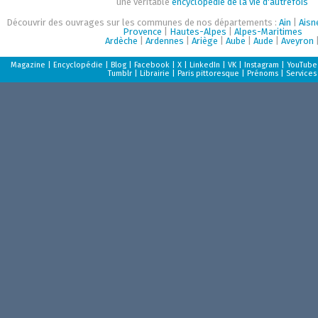
une véritable
encyclopédie de la vie d'autrefois
Découvrir des ouvrages sur les communes de nos départements :
Ain
|
Aisn
Provence
|
Hautes-Alpes
|
Alpes-Maritimes
Ardèche
|
Ardennes
|
Ariège
|
Aube
|
Aude
|
Aveyron
Magazine
|
Encyclopédie
|
Blog
|
Facebook
|
X
|
LinkedIn
|
VK
|
Instagram
|
YouTube
Tumblr
|
Librairie
|
Paris pittoresque
|
Prénoms
|
Services