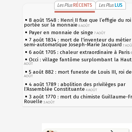
Les Plus
RÉCENTS
Les Plus
LUS
8 août 1548 : Henri II fixe que l’effigie du ro
portée sur la monnaie
8 AOÛT
Payer en monnaie de singe
7 AOÛT
7 août 1834 : mort de l'inventeur du métier 
semi-automatique Joseph-Marie Jacquard
7 AO
6 août 1705 : chaleur extraordinaire à Paris
Occi : village fantôme surplombant la Hau
AOÛT
5 août 882 : mort funeste de Louis III, roi d
AOÛT
4 août 1789 : abolition des privilèges par
l'Assemblée Constituante
4 AOÛT
3 août 1770 : mort du chimiste Guillaume-F
Rouelle
3 AOÛT
Musée Jean de La Fontaine : réouverture a
rénovation
2 AOÛT
2 août 1802 : Bonaparte est nommé consul 
Sécheresses (Grandes), étés caniculaires à 
AOÛT
les siècles