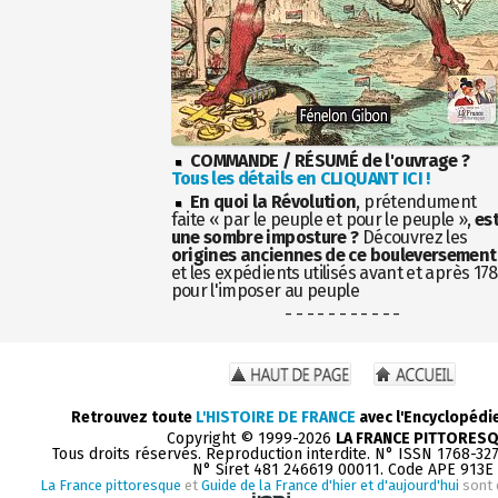
COMMANDE / RÉSUMÉ de l'ouvrage ?
Tous les détails en CLIQUANT ICI !
En quoi la Révolution
, prétendument
faite « par le peuple et pour le peuple »,
es
une sombre imposture ?
Découvrez les
origines anciennes de ce bouleversement
et les expédients utilisés avant et après 17
pour l'imposer au peuple
- - - - - - - - - - -
Retrouvez toute
L'HISTOIRE DE FRANCE
avec l'Encyclopédi
Copyright © 1999-2026
LA FRANCE PITTORES
Tous droits réservés. Reproduction interdite. N° ISSN 1768-32
N° Siret 481 246619 00011. Code APE 913E
La France pittoresque
et
Guide de la France d'hier et d'aujourd'hui
sont 