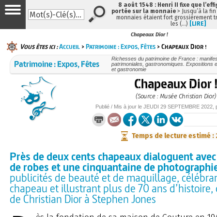
8 août 1548 : Henri II fixe que l’eff
portée sur la monnaie
> Jusqu’à la fin
monnaies étaient fort grossièrement tr
les (…)
[LIRE]
Chapeaux Dior !
Vous êtes ici :
Accueil
>
Patrimoine : Expos, Fêtes
> Chapeaux Dior !
Richesses du patrimoine de France : manifest
Patrimoine : Expos, Fêtes
patrimoniales, gastronomiques. Expositions et
et gastronomie
Chapeaux Dior 
(Source : Musée Christian Dior)
Publié / Mis à jour le
JEUDI
29 SEPTEMBRE 2022
,
Temps de lecture estimé :
Près de deux cents chapeaux dialoguent avec
de robes et une cinquantaine de photographi
publicités de beauté et de maquillage, célébran
chapeau et illustrant plus de 70 ans d’histoire
de Christian Dior à Stephen Jones