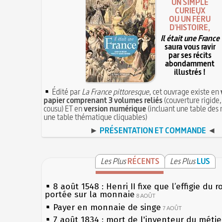
UN SIMPLE
CURIEUX
OU UN FÉRU
D'HISTOIRE,
Il était une France
saura vous ravir
par ses récits
abondamment
illustrés !
Édité par
La France pittoresque
, cet ouvrage existe en
papier comprenant 3 volumes reliés
(couverture rigide,
cousu) ET en
version numérique
(incluant une table des 
une table thématique cliquables)
►
PRÉSENTATION ET COMMANDE
◄
Les Plus
RÉCENTS
Les Plus
LUS
8 août 1548 : Henri II fixe que l’effigie du r
portée sur la monnaie
8 AOÛT
Payer en monnaie de singe
7 AOÛT
7 août 1834 : mort de l'inventeur du métier