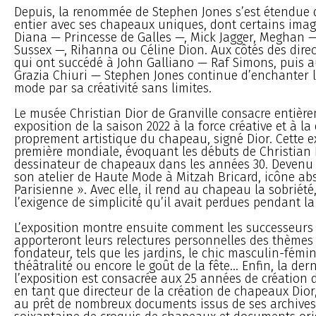
Depuis, la renommée de Stephen Jones s’est étendue
entier avec ses chapeaux uniques, dont certains ima
Diana — Princesse de Galles —, Mick Jagger, Meghan 
Sussex —, Rihanna ou Céline Dion. Aux côtés des direc
qui ont succédé à John Galliano — Raf Simons, puis 
Grazia Chiuri — Stephen Jones continue d’enchanter 
mode par sa créativité sans limites.
Le musée Christian Dior de Granville consacre entièr
exposition de la saison 2022 à la force créative et à l
proprement artistique du chapeau, signé Dior. Cette e
première mondiale, évoquant les débuts de Christia
dessinateur de chapeaux dans les années 30. Devenu c
son atelier de Haute Mode à Mitzah Bricard, icône ab
Parisienne ». Avec elle, il rend au chapeau la sobriété,
l’exigence de simplicité qu’il avait perdues pendant la
L’exposition montre ensuite comment les successeurs 
apporteront leurs relectures personnelles des thèmes
fondateur, tels que les jardins, le chic masculin-fémini
théâtralité ou encore le goût de la fête... Enfin, la der
l’exposition est consacrée aux 25 années de création
en tant que directeur de la création de chapeaux Dio
au prêt de nombreux documents issus de ses archives