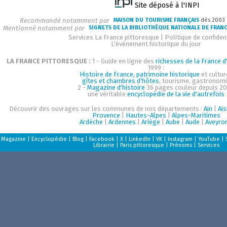
Site déposé à l'INPI
Recommandé notamment par
MAISON DU TOURISME FRANÇAIS
dès 2003
Mentionné notamment par
SIGNETS DE LA BIBLIOTHÈQUE NATIONALE DE FRAN
Services La France pittoresque
|
Politique de confident
L'événement historique du jour
LA FRANCE PITTORESQUE :
1 - Guide en ligne des
richesses de la France d'
1999 :
Histoire de France, patrimoine historique
et cultur
gîtes et chambres d'hôtes
, tourisme, gastronom
2 -
Magazine d'histoire
36 pages couleur depuis 20
une véritable
encyclopédie de la vie d'autrefois
Découvrir des ouvrages sur les communes de nos départements :
Ain
|
Ai
Provence
|
Hautes-Alpes
|
Alpes-Maritimes
Ardèche
|
Ardennes
|
Ariège
|
Aube
|
Aude
|
Aveyro
Magazine
|
Encyclopédie
|
Blog
|
Facebook
|
X
|
LinkedIn
|
VK
|
Instagram
|
YouTube
|
Librairie
|
Paris pittoresque
|
Prénoms
|
Services