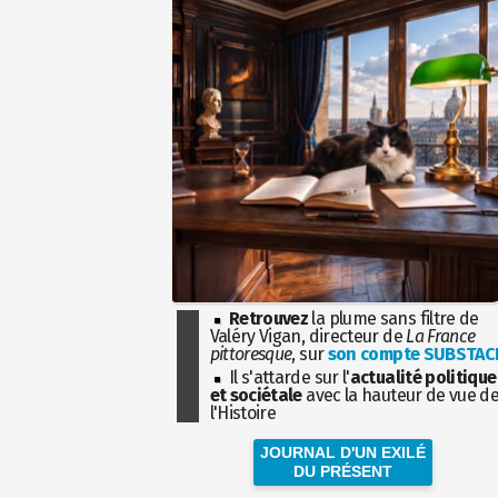
Retrouvez
la plume sans filtre de
Valéry Vigan, directeur de
La France
pittoresque
, sur
son compte SUBSTAC
Il s'attarde sur l'
actualité politique
et sociétale
avec la hauteur de vue d
l'Histoire
JOURNAL D'UN EXILÉ
DU PRÉSENT