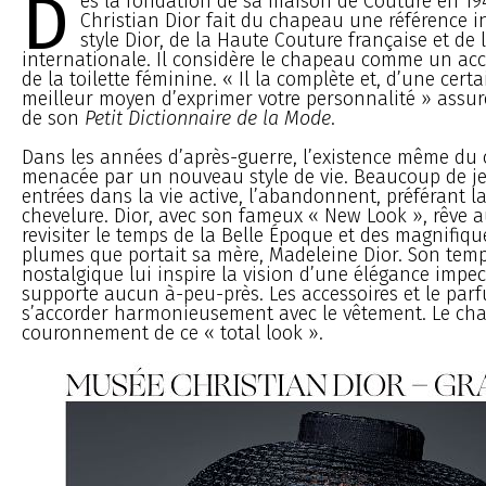
D
ès la fondation de sa maison de Couture en 194
Christian Dior fait du chapeau une référence 
style Dior, de la Haute Couture française et de
internationale. Il considère le chapeau comme un acc
de la toilette féminine. « Il la complète et, d’une certa
meilleur moyen d’exprimer votre personnalité » assure
de son
Petit Dictionnaire de la Mode
.
Dans les années d’après-guerre, l’existence même du
menacée par un nouveau style de vie. Beaucoup de j
entrées dans la vie active, l’abandonnent, préférant la
chevelure. Dior, avec son fameux « New Look », rêve a
revisiter le temps de la Belle Époque et des magnifiq
plumes que portait sa mère, Madeleine Dior. Son te
nostalgique lui inspire la vision d’une élégance impe
supporte aucun à-peu-près. Les accessoires et le par
s’accorder harmonieusement avec le vêtement. Le cha
couronnement de ce « total look ».