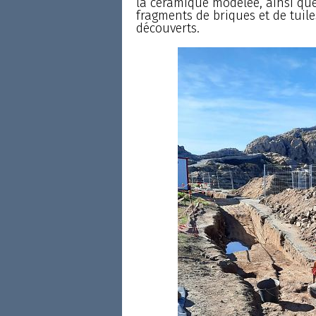
la céramique modelée, ainsi que
fragments de briques et de tuile
découverts.