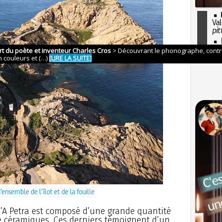
Val
pit
I
so
l'H
ensemble de l’îlot et de la fouille
 d’A Petra est composé d’une grande quantité
de céramiques. Ces derniers témoignent d’un