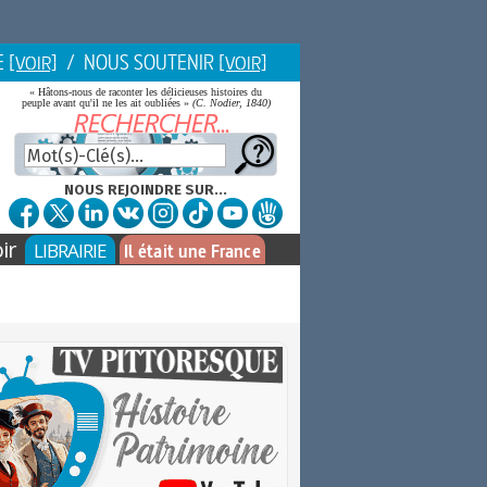
E
/ NOUS SOUTENIR
[VOIR]
[VOIR]
« Hâtons-nous de raconter les délicieuses histoires du
peuple avant qu'il ne les ait oubliées »
(C. Nodier, 1840)
NOUS REJOINDRE SUR...
ir
LIBRAIRIE
Il était une France