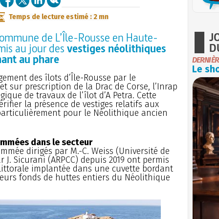
Temps de lecture estimé : 2 mn
J
la commune de L’Île-Rousse en Haute-
D
mis au jour des
vestiges néolithiques
nant au phare
DERNIÈR
Le sho
ement des îlots d’Île-Rousse par le
et sur prescription de la Drac de Corse, l’Inrap
ique de travaux de l’îlot d’A Petra. Cette
rifier la présence de vestiges relatifs aux
articulièrement pour le Néolithique ancien
ammées dans le secteur
ammée dirigés par M.-C. Weiss (Université de
ar J. Sicurani (ARPCC) depuis 2019 ont permis
littorale implantée dans une cuvette bordant
eurs fonds de huttes entiers du Néolithique