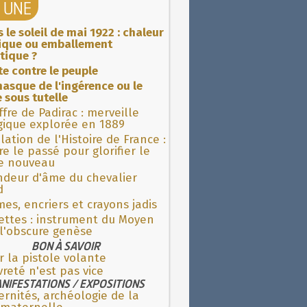
A UNE
 le soleil de mai 1922 : chaleur
rique ou emballement
tique ?
ite contre le peuple
asque de l'ingérence ou le
 sous tutelle
fre de Padirac : merveille
gique explorée en 1889
lation de l'Histoire de France :
re le passé pour glorifier le
 nouveau
ndeur d'âme du chevalier
d
es, encriers et crayons jadis
ettes : instrument du Moyen
l'obscure genèse
BON À SAVOIR
r la pistole volante
reté n'est pas vice
NIFESTATIONS / EXPOSITIONS
rnités, archéologie de la