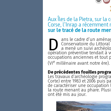
Aux Îles de la Pietra, sur 
Corse, l’Inrap a récemment 
sur le tracé de la route me
D
ans le cadre d’un aménag
Conservatoire du Littoral 
a mené un suivi archéolog
opération préventive tendait à vé
occupations anciennes et tout p
e
(VI
millénaire avant notre ère).
De précédentes fouilles progr
Les travaux d’archéologie progr
Corte) entre 1983 et 2006 puis p
de caractériser une occupation 
la route menant au phare. Plusi
ont été mis au jour.