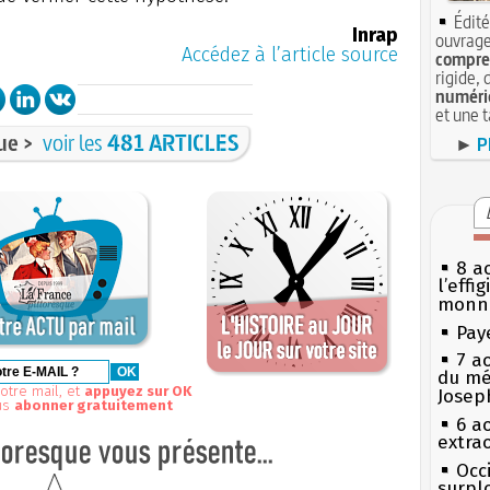
Édité
Inrap
ouvrage
Accédez à l’article source
compren
rigide, 
numéri
et une 
ue >
voir les
481 ARTICLES
►
P
8 ao
l’effi
monn
Pay
7 a
du mé
otre mail, et
appuyez sur OK
Josep
us
abonner gratuitement
6 a
extrao
Occi
surpl