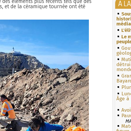
 des éléments plus récents tels que des
À L
s, et de la céramique tournée ont été
Sous
histo
média
L'él
Le m
peuple
Gouf
géolo
Muti
détrui
monde
Gra
Bayar
Plum
Lun
Âge à 
Avoi
Pauv
MA
Mate