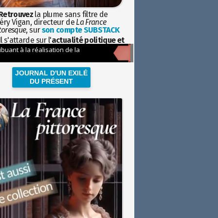
Retrouvez
la plume sans filtre de
éry Vigan, directeur de
La France
toresque
, sur
son compte SUBSTACK
l s'attarde sur l'
actualité politique et
ciétale
avec la hauteur de vue de
istoire
JOURNAL D'UN EXILÉ
DU PRÉSENT