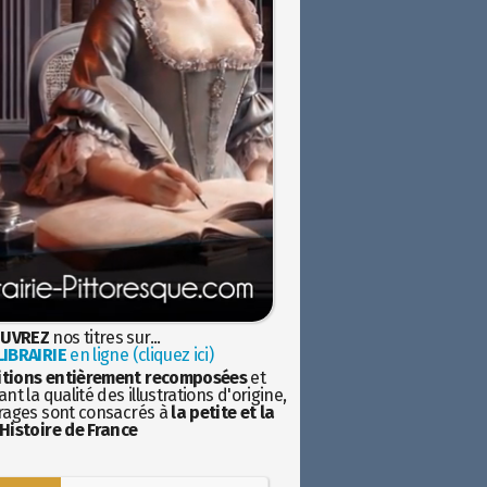
UVREZ
nos titres sur...
IBRAIRIE
en ligne (cliquez ici)
itions entièrement recomposées
et
nt la qualité des illustrations d'origine,
rages sont consacrés à
la petite et la
Histoire de France