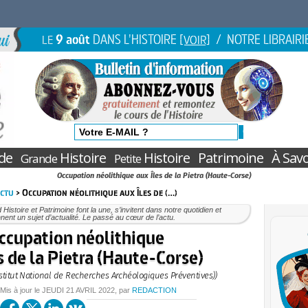
9 août
DANS L'HISTOIRE
/ NOTRE LIBRAIRI
LE
[VOIR]
de
Histoire
Histoire
Patrimoine
À Savo
Grande
Petite
Occupation néolithique aux Îles de la Pietra (Haute-Corse)
Actu
> Occupation néolithique aux Îles de (…)
Histoire et Patrimoine font la une, s’invitent dans notre quotidien et
nent un sujet d’actualité. Le passé au cœur de l’actu.
ccupation néolithique
s de la Pietra (Haute-Corse)
nstitut National de Recherches Archéologiques Préventives))
 Mis à jour le
JEUDI
21 AVRIL 2022
, par
REDACTION