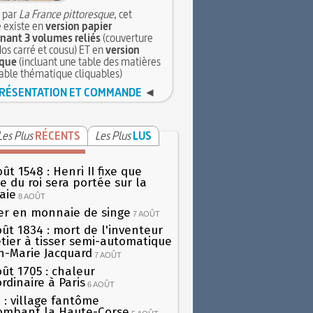
 par
La France pittoresque
, cet
 existe en
version papier
ant 3 volumes reliés
(couverture
dos carré et cousu) ET en
version
que
(incluant une table des matières
table thématique cliquables)
RÉSENTATION ET COMMANDE
◄
Les Plus
RÉCENTS
Les Plus
LUS
ût 1548 : Henri II fixe que
gie du roi sera portée sur la
aie
8 AOÛT
er en monnaie de singe
7 AOÛT
oût 1834 : mort de l'inventeur
tier à tisser semi-automatique
h-Marie Jacquard
7 AOÛT
oût 1705 : chaleur
rdinaire à Paris
6 AOÛT
 : village fantôme
ombant la Haute-Corse