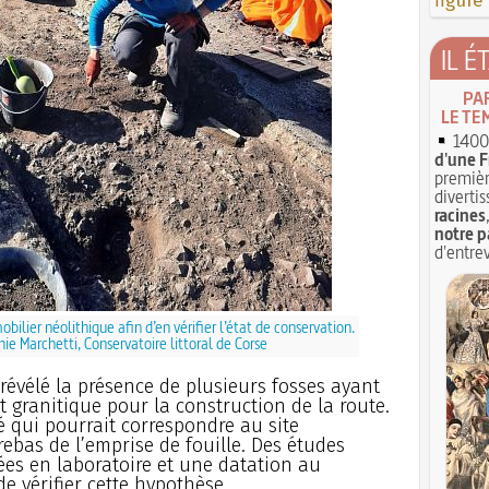
figure
IL É
PA
LE TE
1400 
d'une F
premièr
divertis
racines
notre p
d'entrev
ilier néolithique afin d’en vérifier l’état de conservation.
ie Marchetti, Conservatoire littoral de Corse
 révélé la présence de plusieurs fosses ayant
 granitique pour la construction de la route.
é qui pourrait correspondre au site
ebas de l’emprise de fouille. Des études
es en laboratoire et une datation au
e vérifier cette hypothèse.