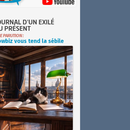
OURNAL D'UN EXILÉ
U PRÉSENT
E PARUTION :
wbiz vous tend la sébile