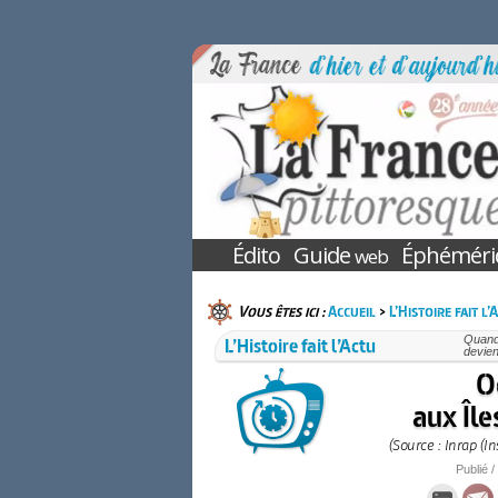
Édito
Guide
Éphéméri
web
Vous êtes ici :
Accueil
>
L’Histoire fait l’
L’Histoire fait l’Actu
Quand 
devien
O
aux Île
(Source : Inrap (I
Publié /