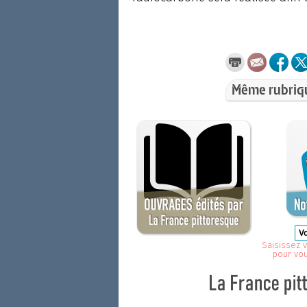
Même rubriq
Saisissez v
pour vo