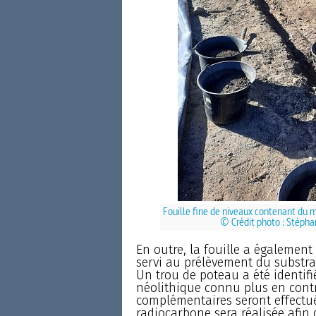
Fouille fine de niveaux contenant du mob
© Crédit photo : Stéphan
En outre, la fouille a également
servi au prélèvement du substrat
Un trou de poteau a été identifi
néolithique connu plus en contr
complémentaires seront effectué
radiocarbone sera réalisée afin d