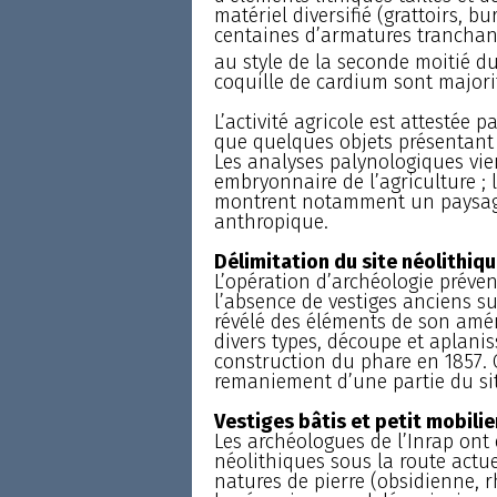
matériel diversifié (grattoirs, b
centaines d’armatures tranchan
au style de la seconde moitié du
coquille de cardium sont majorit
L’activité agricole est attestée 
que quelques objets présentant 
Les analyses palynologiques vie
embryonnaire de l’agriculture ; 
montrent notamment un paysage 
anthropique.
Délimitation du site néolithiq
L’opération d’archéologie préven
l’absence de vestiges anciens su
révélé des éléments de son amé
divers types, découpe et aplani
construction du phare en 1857.
remaniement d’une partie du sit
Vestiges bâtis et petit mobili
Les archéologues de l’Inrap ont
néolithiques sous la route actuel
natures de pierre (obsidienne, r