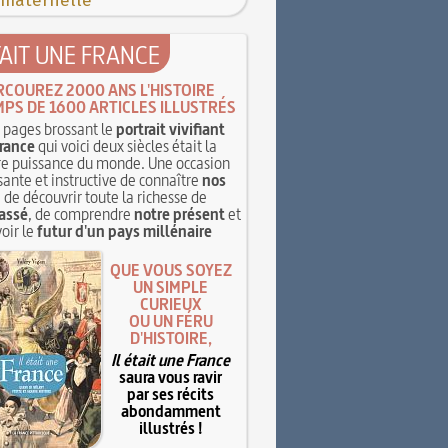
 maternelle
TAIT UNE FRANCE
RCOUREZ 2000 ANS L'HISTOIRE
MPS DE 1600 ARTICLES ILLUSTRÉS
pages brossant le
portrait vivifiant
rance
qui voici deux siècles était la
e puissance du monde. Une occasion
sante et instructive de connaître
nos
, de découvrir toute la richesse de
assé
, de comprendre
notre présent
et
oir le
futur d'un pays millénaire
QUE VOUS SOYEZ
UN SIMPLE
CURIEUX
OU UN FÉRU
D'HISTOIRE,
Il était une France
saura vous ravir
par ses récits
abondamment
illustrés !