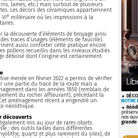
urins, lames, etc.) mais surtout de plusieurs
tes. Les décors des céramiques appartiennent
e
 VI
millénaire où les impressions à la
aires.
par la découverte d’éléments de broyage ainsi
des traces d’usages (éléments de faucille).
nnent aussi conforter cette pratique encore
les pollens recueillis dans les niveaux étudiés
déboisé dont l’origine est certainement
ue
tive menée en février 2022 a permis de vérifier
r une partie du tracé de la route mais a
nagement dans les années 1850 (remblais de
ssement du rocher affleurant), précédant la
DÉCO
 Cet aménagement récent a engendré un
NOTRE L
e néolithique.
Rééd
préserva
er découverts
nos ouv
grande 
 également mis au jour de rares objets
le : des outils taillés dans différentes
hyolithe, quartz et plus rarement du silex), de