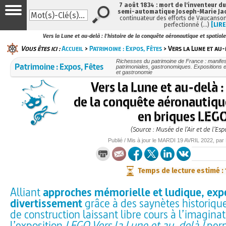
7 août 1834 : mort de l'inventeur du
semi-automatique Joseph-Marie Ja
continuateur des efforts de Vaucanson
perfectionné (…)
[LIRE
Vers la Lune et au-delà : l’histoire de la conquête aéronautique et spatia
Vous êtes ici :
Accueil
>
Patrimoine : Expos, Fêtes
> Vers la Lune et au-d
Richesses du patrimoine de France : manifest
Patrimoine : Expos, Fêtes
patrimoniales, gastronomiques. Expositions et
et gastronomie
Vers la Lune et au-delà : 
de la conquête aéronautique
en briques LEG
(Source : Musée de l’Air et de l’Esp
Publié / Mis à jour le
MARDI
19 AVRIL 2022
, par
Temps de lecture estimé :
Alliant
approches mémorielle et ludique, exp
divertissement
grâce à des saynètes historique
de construction laissant libre cours à l’imagina
l’exposition
LEGO Vers la Lune et au-delà !
per