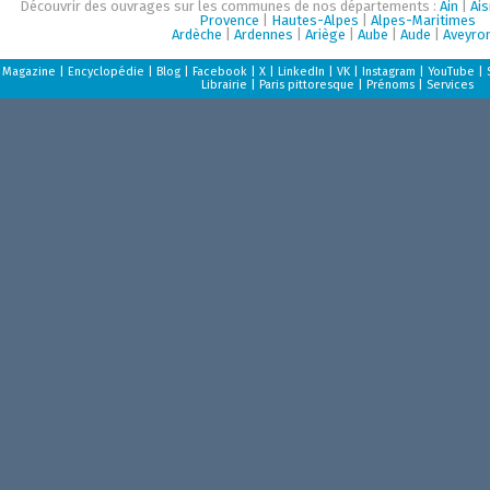
Découvrir des ouvrages sur les communes de nos départements :
Ain
|
Ai
Provence
|
Hautes-Alpes
|
Alpes-Maritimes
Ardèche
|
Ardennes
|
Ariège
|
Aube
|
Aude
|
Aveyro
Magazine
|
Encyclopédie
|
Blog
|
Facebook
|
X
|
LinkedIn
|
VK
|
Instagram
|
YouTube
|
Librairie
|
Paris pittoresque
|
Prénoms
|
Services