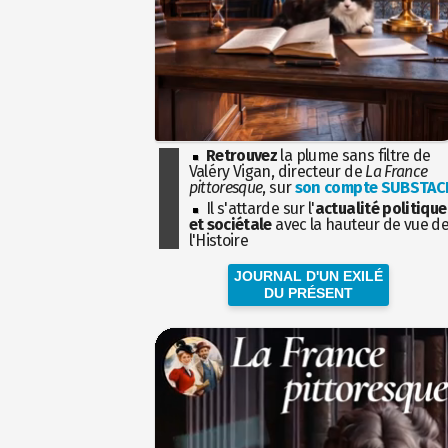
Retrouvez
la plume sans filtre de
Valéry Vigan, directeur de
La France
pittoresque
, sur
son compte SUBSTAC
Il s'attarde sur l'
actualité politique
et sociétale
avec la hauteur de vue d
l'Histoire
JOURNAL D'UN EXILÉ
DU PRÉSENT