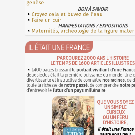
genèse
BON À SAVOIR
Croyez cela et buvez de l'eau
Faire un cuir
MANIFESTATIONS / EXPOSITIONS
Maternités, archéologie de la figure mater
IL ÉTAIT UNE FRANCE
PARCOUREZ 2000 ANS L'HISTOIRE
LE TEMPS DE 1600 ARTICLES ILLUSTRÉS
1400 pages brossant le
portrait vivifiant d'une Franc
deux siècles était la première puissance du monde. Une 
divertissante et instructive de connaître
nos racines
, de 
toute la richesse de
notre passé
, de comprendre
notre p
d'entrevoir le
futur d'un pays millénaire
QUE VOUS SOYEZ
UN SIMPLE
CURIEUX
OU UN FÉRU
D'HISTOIRE,
Il était une France
saura vous ravir