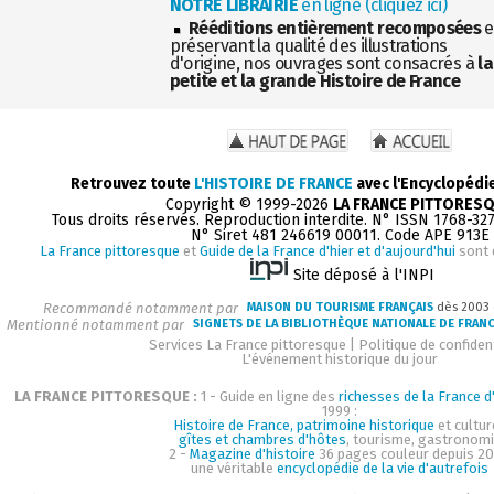
NOTRE LIBRAIRIE
en ligne (cliquez ici)
Rééditions entièrement recomposées
e
préservant la qualité des illustrations
d'origine, nos ouvrages sont consacrés à
la
petite et la grande Histoire de France
Retrouvez toute
L'HISTOIRE DE FRANCE
avec l'Encyclopédi
Copyright © 1999-2026
LA FRANCE PITTORES
Tous droits réservés. Reproduction interdite. N° ISSN 1768-32
N° Siret 481 246619 00011. Code APE 913E
La France pittoresque
et
Guide de la France d'hier et d'aujourd'hui
sont 
Site déposé à l'INPI
Recommandé notamment par
MAISON DU TOURISME FRANÇAIS
dès 2003
Mentionné notamment par
SIGNETS DE LA BIBLIOTHÈQUE NATIONALE DE FRAN
Services La France pittoresque
|
Politique de confident
L'événement historique du jour
LA FRANCE PITTORESQUE :
1 - Guide en ligne des
richesses de la France d'
1999 :
Histoire de France, patrimoine historique
et cultur
gîtes et chambres d'hôtes
, tourisme, gastronom
2 -
Magazine d'histoire
36 pages couleur depuis 20
une véritable
encyclopédie de la vie d'autrefois