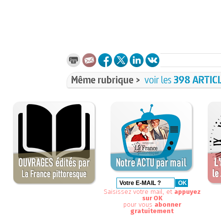
Même rubrique >
voir les
398 ARTIC
Saisissez votre mail, et
appuyez
sur OK
pour vous
abonner
gratuitement