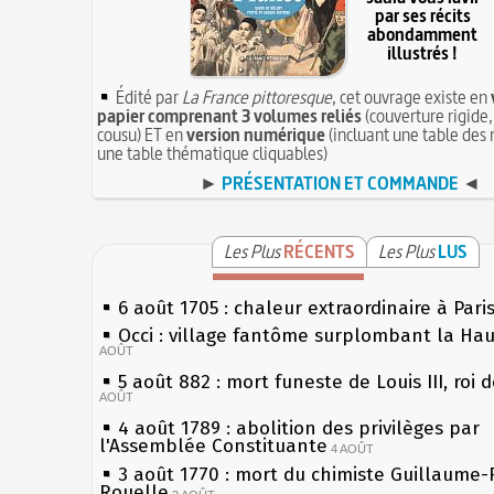
par ses récits
abondamment
illustrés !
Édité par
La France pittoresque
, cet ouvrage existe en
papier comprenant 3 volumes reliés
(couverture rigide,
cousu) ET en
version numérique
(incluant une table des 
une table thématique cliquables)
►
PRÉSENTATION ET COMMANDE
◄
Les Plus
RÉCENTS
Les Plus
LUS
6 août 1705 : chaleur extraordinaire à Pari
Occi : village fantôme surplombant la Ha
AOÛT
5 août 882 : mort funeste de Louis III, roi 
AOÛT
4 août 1789 : abolition des privilèges par
l'Assemblée Constituante
4 AOÛT
3 août 1770 : mort du chimiste Guillaume-
Rouelle