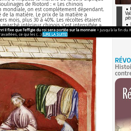
Moulinages de Riotord : « Les chinois
n mondiale, on est complètement dépendant.
Val
 de la matière. Le prix de la matière a
pit
rs mois, plus 30 à 40%. Les récoltes étaient
I
arché intérieur chinois s’est intensifiée ».
so
l'H
RÉVO
Histo
contr