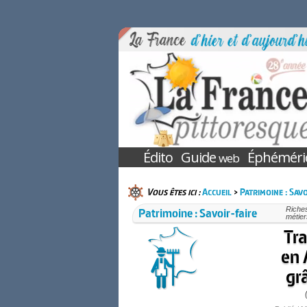
Édito
Guide
Éphéméri
web
Vous êtes ici :
Accueil
>
Patrimoine : Savo
Patrimoine : Savoir-faire
Riches
métier
Tra
en
gr