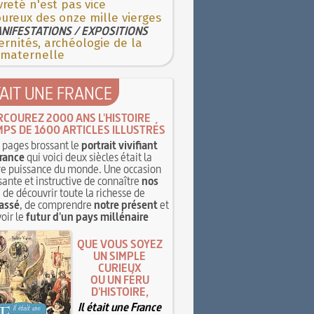
reté n'est pas vice
ureux des onze mille vierges
NIFESTATIONS / EXPOSITIONS
rnités, archéologie de la
 maternelle
TAIT UNE FRANCE
RCOUREZ 2000 ANS L'HISTOIRE
MPS DE 1600 ARTICLES ILLUSTRÉS
pages brossant le
portrait vivifiant
rance
qui voici deux siècles était la
e puissance du monde. Une occasion
sante et instructive de connaître
nos
, de découvrir toute la richesse de
assé
, de comprendre
notre présent
et
oir le
futur d'un pays millénaire
QUE VOUS SOYEZ
UN SIMPLE
CURIEUX
OU UN FÉRU
D'HISTOIRE,
Il était une France