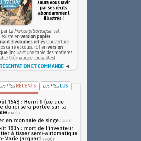
saura vous ravir
par ses récits
abondamment
illustrés !
 par
La France pittoresque
, cet
 existe en
version papier
ant 3 volumes reliés
(couverture
dos carré et cousu) ET en
version
que
(incluant une table des matières
table thématique cliquables)
RÉSENTATION ET COMMANDE
◄
Les Plus
RÉCENTS
Les Plus
LUS
ût 1548 : Henri II fixe que
gie du roi sera portée sur la
aie
8 AOÛT
er en monnaie de singe
7 AOÛT
oût 1834 : mort de l'inventeur
tier à tisser semi-automatique
h-Marie Jacquard
7 AOÛT