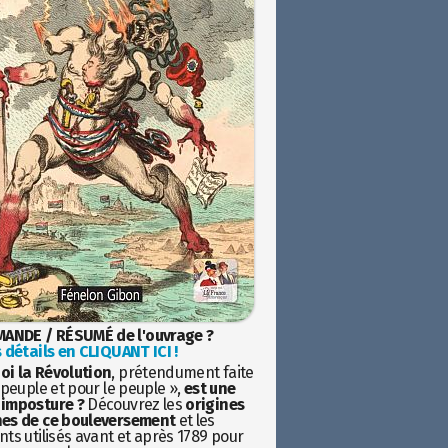
ANDE / RÉSUMÉ de l'ouvrage ?
 détails en CLIQUANT ICI !
oi la Révolution
, prétendument faite
 peuple et pour le peuple »,
est une
imposture ?
Découvrez les
origines
es de ce bouleversement
et les
ts utilisés avant et après 1789 pour