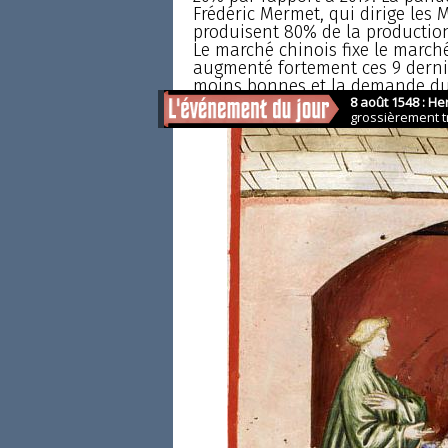
Frédéric Mermet, qui dirige les 
produisent 80% de la productio
Le marché chinois fixe le marché
augmenté fortement ces 9 dernie
moins bonnes et la demande du m