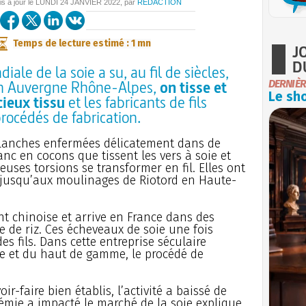
is à jour le
LUNDI
24 JANVIER 2022
, par
REDACTION
Temps de lecture estimé : 1 mn
J
D
ale de la soie a su, au fil de siècles,
 En Auvergne Rhône-Alpes,
on tisse et
DERNIÈR
Le sho
ieux tissu
et les fabricants de fils
rocédés de fabrication.
blanches enfermées délicatement dans de
anc en cocons que tissent les vers à soie et
euses torsions se transformer en fil. Elles ont
r jusqu’aux moulinages de Riotord en Haute-
nt chinoise et arrive en France dans des
le de riz. Ces écheveaux de soie une fois
s fils. Dans cette entreprise séculaire
xe et du haut de gamme, le procédé de
-faire bien établis, l’activité a baissé de
émie a impacté le marché de la soie explique