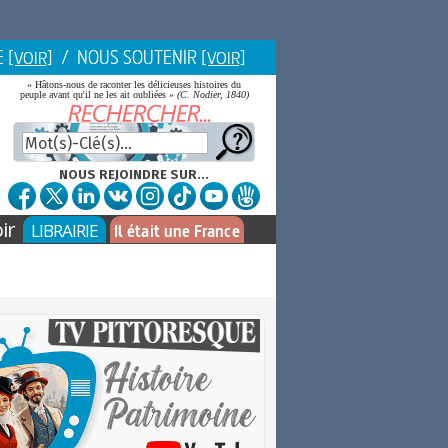
E
/ NOUS SOUTENIR
[VOIR]
[VOIR]
« Hâtons-nous de raconter les délicieuses histoires du
peuple avant qu'il ne les ait oubliées »
(C. Nodier, 1840)
NOUS REJOINDRE SUR...
ir
LIBRAIRIE
Il était une France