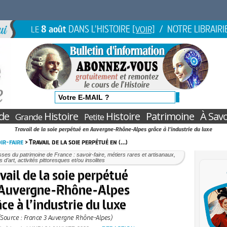
8 août
DANS L'HISTOIRE
/ NOTRE LIBRAIRI
LE
[VOIR]
de
Histoire
Histoire
Patrimoine
À Savo
Grande
Petite
Travail de la soie perpétué en Auvergne-Rhône-Alpes grâce à l’industrie du luxe
ir-faire
> Travail de la soie perpétué en (…)
ses du patrimoine de France : savoir-faire, métiers rares et artisanaux,
s d’art, activités pittoresques et/ou insolites
vail de la soie perpétué
 Auvergne-Rhône-Alpes
âce à l’industrie du luxe
(Source : France 3 Auvergne Rhône-Alpes)