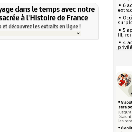
6 a
yage dans le temps avec notre
extrao
acrée à l'Histoire de France
Occi
surpl
et découvrez les extraits en ligne !
5 a
III, r
4 a
privi
Const
3 a
Guill
Séc
canicu
Mus
réouv
27 
Ravail
2 a
nommé
Pie
mous
1er 
poign
Qui
Cléme
Tout
atten
31 j
les m
Fran
en fo
mort 
30 j