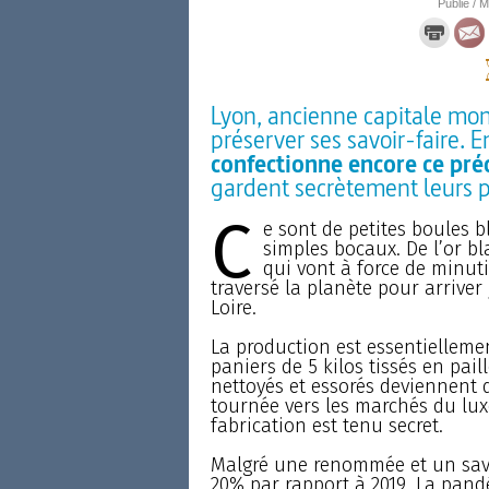
Publié / M
Lyon, ancienne capitale mondi
préserver ses savoir-faire.
confectionne encore ce préc
gardent secrètement leurs p
C
e sont de petites boules 
simples bocaux. De l’or bl
qui vont à force de minuti
traversé la planète pour arrive
Loire.
La production est essentielleme
paniers de 5 kilos tissés en pail
nettoyés et essorés deviennent de
tournée vers les marchés du lu
fabrication est tenu secret.
Malgré une renommée et un savoir
20% par rapport à 2019. La pand