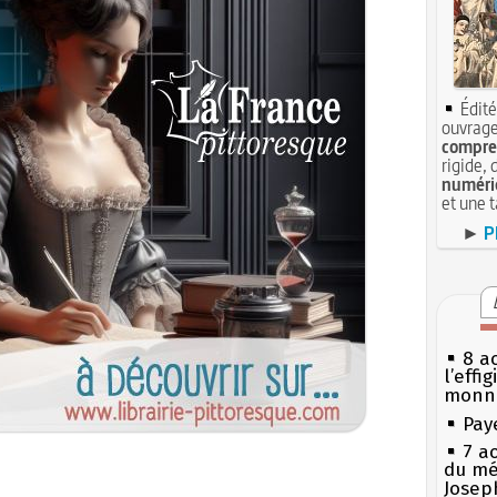
Édité
ouvrage
compren
rigide, 
numéri
et une 
►
P
8 ao
l’effi
monn
Pay
7 a
du mé
Josep