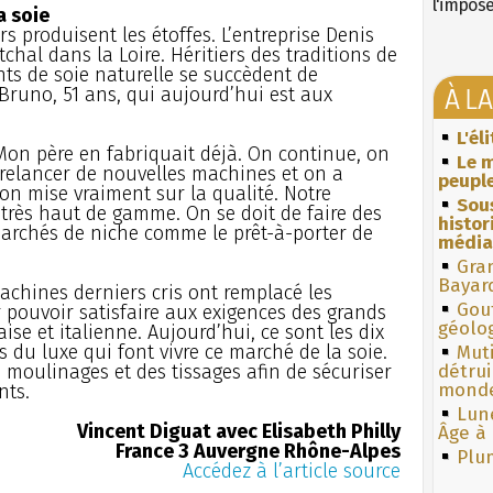
l'impos
a soie
urs produisent les étoffes. L’entreprise Denis
chal dans la Loire. Héritiers des traditions de
ants de soie naturelle se succèdent de
À L
Bruno, 51 ans, qui aujourd’hui est aux
L'él
 Mon père en fabriquait déjà. On continue, on
Le m
e relancer de nouvelles machines et on a
peuple
on mise vraiment sur la qualité. Notre
Sous
du très haut de gamme. On se doit de faire des
histo
marchés de niche comme le prêt-à-porter de
média
Gra
Bayar
machines derniers cris ont remplacé les
Gouf
 pouvoir satisfaire aux exigences des grands
géolo
se et italienne. Aujourd’hui, ce sont les dix
 du luxe qui font vivre ce marché de la soie.
Muti
moulinages et des tissages afin de sécuriser
détrui
monde
nts.
Lun
Vincent Diguat avec Elisabeth Philly
Âge à 
France 3 Auvergne Rhône-Alpes
Plum
Accédez à l’article source