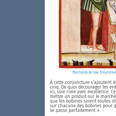
Marchands de soie. Enluminur
À cette conjoncture s’ajoutent d
cinq. De quoi décourager les e
ici, soie rime avec excellence. 
mettre un produit sur le marché,
que les bobines soient toutes id
sur chacune des bobines pour qu
se passe parfaitement ».