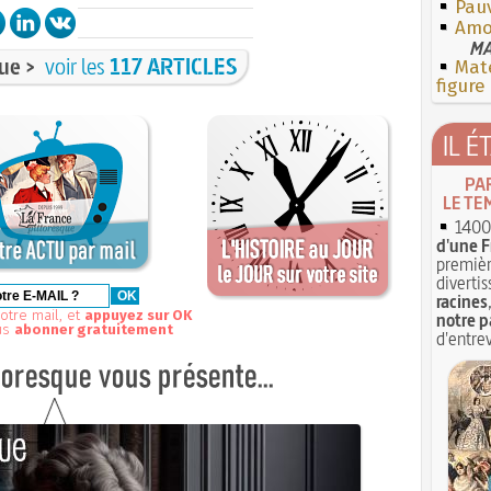
Pauv
Amo
MA
ue >
voir les
117 ARTICLES
Mate
figure
IL É
PA
LE TE
1400 
d'une F
premièr
divertis
racines
otre mail, et
appuyez sur OK
notre p
us
abonner gratuitement
d'entrev