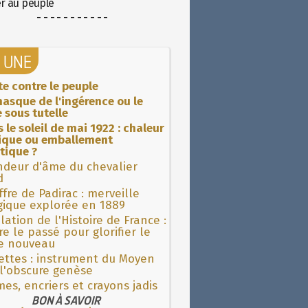
er au peuple
- - - - - - - - - - -
A UNE
ite contre le peuple
asque de l'ingérence ou le
 sous tutelle
 le soleil de mai 1922 : chaleur
rique ou emballement
tique ?
ndeur d'âme du chevalier
d
fre de Padirac : merveille
gique explorée en 1889
lation de l'Histoire de France :
re le passé pour glorifier le
 nouveau
ettes : instrument du Moyen
l'obscure genèse
es, encriers et crayons jadis
BON À SAVOIR