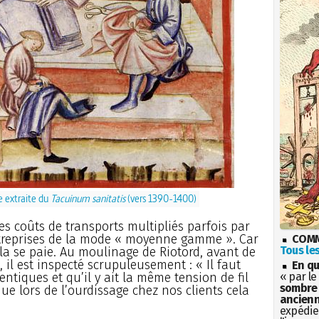
e extraite du
Tacuinum sanitatis
(vers 1390-1400)
es coûts de transports multipliés parfois par
ntreprises de la mode « moyenne gamme ». Car
COMM
Tous les
Cela se paie. Au moulinage de Riotord, avant de
 il est inspecté scrupuleusement : « Il faut
En qu
entiques et qu’il y ait la même tension de fil
« par le
sombre 
e lors de l’ourdissage chez nos clients cela
ancienn
expédien