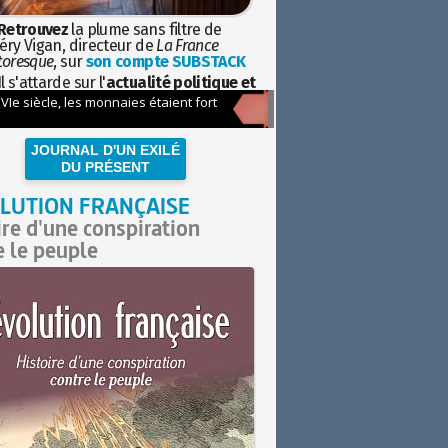
Retrouvez
la plume sans filtre de
éry Vigan, directeur de
La France
toresque
, sur
son compte SUBSTACK
l s'attarde sur l'
actualité politique et
ciétale
avec la hauteur de vue de
istoire
JOURNAL D'UN EXILÉ
DU PRÉSENT
LUTION FRANÇAISE
ire d'une conspiration
e le peuple