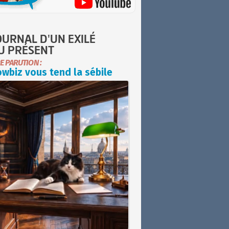
OURNAL D'UN EXILÉ
U PRÉSENT
E PARUTION :
wbiz vous tend la sébile