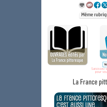
Même rubriq
Saisissez v
pour vo