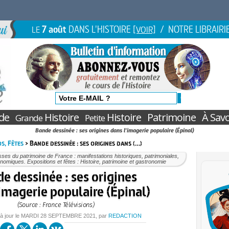
7 août
DANS L'HISTOIRE
/ NOTRE LIBRAIRI
LE
[VOIR]
de
Histoire
Histoire
Patrimoine
À Savo
Grande
Petite
Bande dessinée : ses origines dans l'imagerie populaire (Épinal)
s, Fêtes
> Bande dessinée : ses origines dans (…)
ses du patrimoine de France : manifestations historiques, patrimoniales,
nomiques. Expositions et fêtes : Histoire, patrimoine et gastronomie
e dessinée : ses origines
’imagerie populaire (Épinal)
(Source : France Télévisions)
à jour le
MARDI
28 SEPTEMBRE 2021
, par
REDACTION