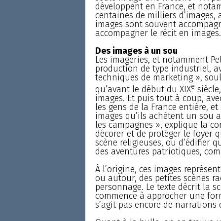
développent en France, et notam
centaines de milliers d’images, 
images sont souvent accompagné
accompagner le récit en images.
Des images à un sou
Les imageries, et notamment Pel
production de type industriel, a
techniques de marketing », souli
e
qu’avant le début du XIX
siècle
images. Et puis tout à coup, ave
les gens de la France entière, et
images qu’ils achètent un sou a
les campagnes », explique la c
décorer et de protéger le foyer 
scène religieuses, ou d’édifier q
des aventures patriotiques, com
À l’origine, ces images représent
ou autour, des petites scènes r
personnage. Le texte décrit la s
commence à approcher une form
s’agit pas encore de narrations 