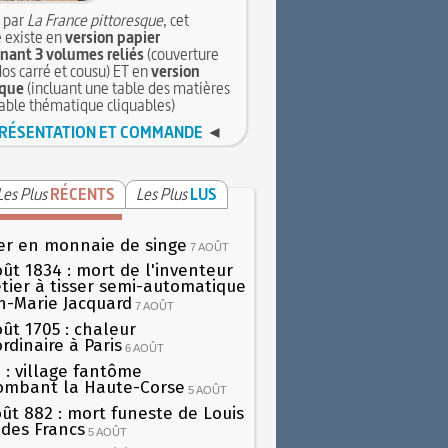
 par
La France pittoresque
, cet
 existe en
version papier
ant 3 volumes reliés
(couverture
dos carré et cousu) ET en
version
que
(incluant une table des matières
table thématique cliquables)
RÉSENTATION ET COMMANDE
◄
Les Plus
RÉCENTS
Les Plus
LUS
er en monnaie de singe
7 AOÛT
oût 1834 : mort de l'inventeur
tier à tisser semi-automatique
h-Marie Jacquard
7 AOÛT
oût 1705 : chaleur
rdinaire à Paris
6 AOÛT
 : village fantôme
ombant la Haute-Corse
5 AOÛT
oût 882 : mort funeste de Louis
oi des Francs
5 AOÛT