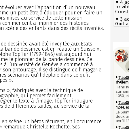
4 a
privi
nt évoluer avec l’apparition d’un nouveau
Const
omme un petit être à éduquer pour en faire un
rs mises au service de cette mission
3 a
es commencent à imprimer des histoires
Guill
en scène des enfants dans des récits inventés.
Mus
réouv
Séc
2 a
de dessinée avait été inventée aux États-
canicu
nommé
 la bande dessinée est en réalité un Suisse »,
olphe Töpffer (1799-1846) est aujourd’hui
27 
1er 
Ravail
mme le pionnier de la bande dessinée. Ce
poign
es à l’université de Genève a commencé à
Cléme
Pie
r son entourage. Il se distingue de l’imagerie
mous
31 j
es scénarios qu’il déploie dans ce qu’il
les m
Qui
pes ».
en fo
Tout
atten
30 j
ums », fabriqués avec la technique de
Poula
Fran
hographie, qui permet facilement,
Poula
mort 
égrer le texte à l’image. Töpffer inaugure
de différentes tailles, au service de la
29 j
Lan
la pr
son é
Gaulo
28 j
re en scène un héros récurent, en l’occurrence
Robes
Bie
 » remarque Christelle Rochette. Ses
d'espr
compl