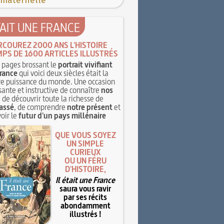
 maternelle
TAIT UNE FRANCE
RCOUREZ 2000 ANS L'HISTOIRE
MPS DE 1600 ARTICLES ILLUSTRÉS
pages brossant le
portrait vivifiant
rance
qui voici deux siècles était la
e puissance du monde. Une occasion
sante et instructive de connaître
nos
, de découvrir toute la richesse de
assé
, de comprendre
notre présent
et
oir le
futur d'un pays millénaire
QUE VOUS SOYEZ
UN SIMPLE
CURIEUX
OU UN FÉRU
D'HISTOIRE,
Il était une France
saura vous ravir
par ses récits
abondamment
illustrés !