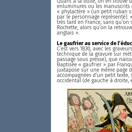
Quant à la bulle, on en trouve u
enluminures ou les manuscrits 
« phylactère » (un petit ruban s
par le personnage représenté). «
très tard en France, sans qu’on 
Rochette, alors qu’on la retrou
anglais ».
Le gaufrier au service de l’édu
C’est vers 1830, avec les graveur
technique de la gravure sur méta
passage sous presse), que naisse
Baptisée « gaufrier » par Franq
juxtapose sur une même page deu
accompagnées d’un petit texte, 
occidental (de gauche à droite, e