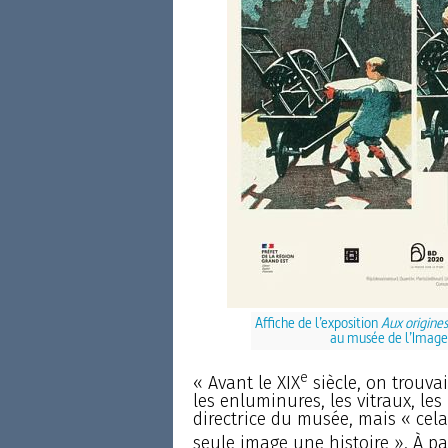
Affiche de l’exposition
Aux origines
au musée de l’Image 
e
« Avant le XIX
siècle, on trouva
les enluminures, les vitraux, les
directrice du musée, mais « cel
seule image une histoire ». À par