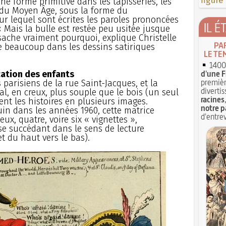
figure
ne forme primitive dans les tapisseries, les
du Moyen Âge, sous la forme du
ur lequel sont écrites les paroles prononcées
IL É
 Mais la bulle est restée peu usitée jusque
sache vraiment pourquoi, explique Christelle
PA
ve beaucoup dans les dessins satiriques
LE TE
1400 
d'une F
cation des enfants
premièr
s parisiens de la rue Saint-Jacques, et la
divertis
l, en creux, plus souple que le bois (un seul
racines
nt les histoires en plusieurs images.
notre p
uin dans les années 1960, cette matrice
d'entrev
x, quatre, voire six « vignettes »,
se succédant dans le sens de lecture
t du haut vers le bas).