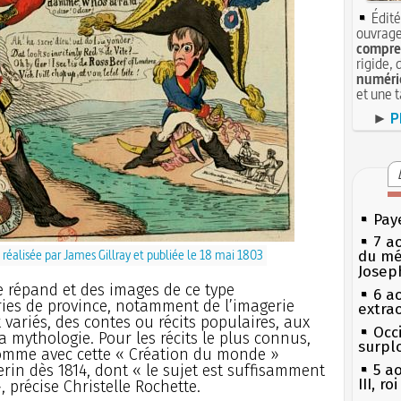
Édité
ouvrage
compren
rigide, 
numéri
et une 
►
P
Pay
7 a
e réalisée par James Gillray et publiée le 18 mai 1803
du mé
Josep
e répand et des images de ce type
6 a
ies de province, notamment de l’imagerie
extrao
t variés, des contes ou récits populaires, aux
Occi
la mythologie. Pour les récits le plus connus,
surpl
comme avec cette « Création du monde »
rin dès 1814, dont « le sujet est suffisamment
5 a
III, r
 précise Christelle Rochette.