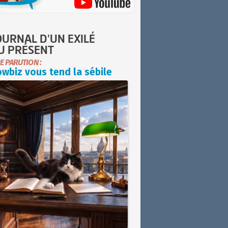
OURNAL D'UN EXILÉ
U PRÉSENT
E PARUTION :
wbiz vous tend la sébile