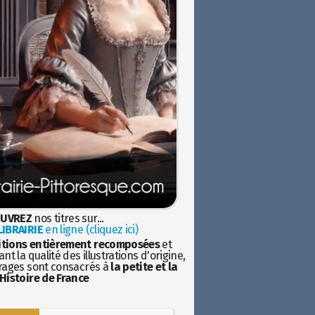
UVREZ
nos titres sur...
IBRAIRIE
en ligne (cliquez ici)
itions entièrement recomposées
et
nt la qualité des illustrations d'origine,
rages sont consacrés à
la petite et la
Histoire de France