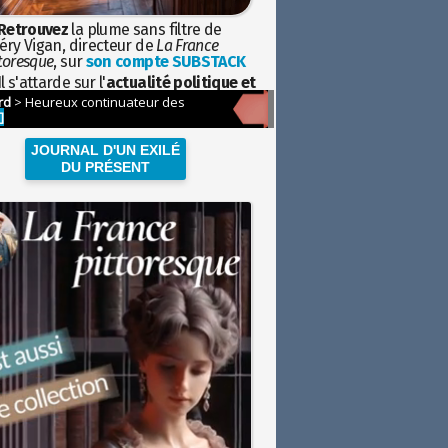
Retrouvez
la plume sans filtre de
éry Vigan, directeur de
La France
toresque
, sur
son compte SUBSTACK
l s'attarde sur l'
actualité politique et
ciétale
avec la hauteur de vue de
istoire
JOURNAL D'UN EXILÉ
DU PRÉSENT