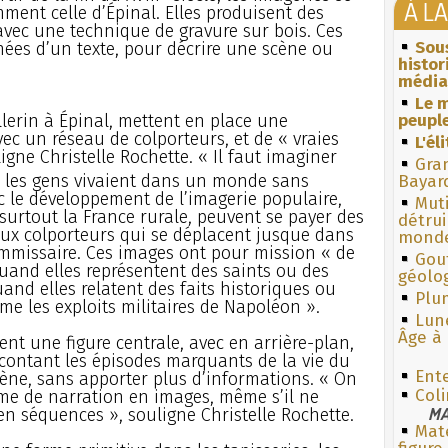
À L
ment celle d’Épinal. Elles produisent des
avec une technique de gravure sur bois. Ces
Sous
es d’un texte, pour décrire une scène ou
histo
média
Le m
lerin à Épinal, mettent en place une
peuple
vec un réseau de colporteurs, et de « vraies
L'él
gne Christelle Rochette. « Il faut imaginer
Gra
, les gens vivaient dans un monde sans
Bayar
c le développement de l’imagerie populaire,
Muti
 surtout la France rurale, peuvent se payer des
détrui
ux colporteurs qui se déplacent jusque dans
monde
ommissaire. Ces images ont pour mission « de
Gouf
quand elles représentent des saints ou des
géolo
uand elles relatent des faits historiques ou
Plum
me les exploits militaires de Napoléon ».
Lun
Âge à 
ent une figure centrale, avec en arrière-plan,
acontant les épisodes marquants de la vie du
Ent
cène, sans apporter plus d’informations. « On
Coli
e de narration en images, même s’il ne
MA
en séquences », souligne Christelle Rochette.
Mate