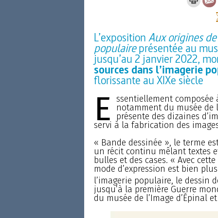
L’exposition
Aux origines de
populaire
présentée au musé
jusqu’au 2 janvier 2022, m
sources dans l’imagerie pop
florissante au XIXe siècle
E
ssentiellement composée à
notamment du musée de la
présente des dizaines d’im
servi à la fabrication des images
« Bande dessinée », le terme es
un récit continu mêlant textes e
bulles et des cases. « Avec cett
mode d’expression est bien plus 
l’imagerie populaire, le dessin d
jusqu’à la première Guerre mondi
du musée de l’Image d’Épinal et