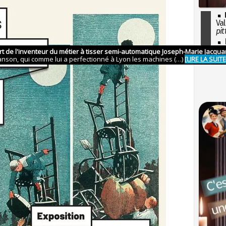
Val
pit
I
so
l'H