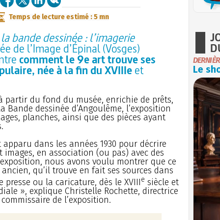
Temps de lecture estimé : 5 mn
J
 la bande dessinée : l’imagerie
D
e de l’Image d’Épinal (Vosges)
ontre
comment le 9e art trouve ses
DERNIÈR
ulaire, née à la fin du XVIIIe
et
Le sho
 partir du fond du musée, enrichie de prêts,
 Bande dessinée d’Angoulême, l’exposition
ages, planches, ainsi que des pièces ayant
.
t apparu dans les années 1930 pour décrire
t images, en association (ou pas) avec des
e exposition, nous avons voulu montrer que ce
ancien, qu’il trouve en fait ses sources dans
e
e presse ou la caricature, dès le XVIII
siècle et
ale », explique Christelle Rochette, directrice
 commissaire de l’exposition.