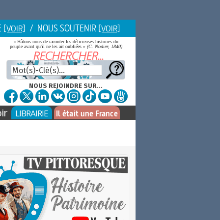
E
/ NOUS SOUTENIR
[VOIR]
[VOIR]
« Hâtons-nous de raconter les délicieuses histoires du
peuple avant qu'il ne les ait oubliées »
(C. Nodier, 1840)
NOUS REJOINDRE SUR...
ir
LIBRAIRIE
Il était une France