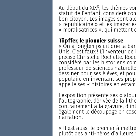
e
Au début du XIX
, les thèmes vo
statut de l’enfant, considéré c
bon citoyen. Les images sont alo
« républicaine » et les imageri
« moralisatrices », qui mettent 
Töpffer, le pionnier suisse
« On a longtemps dit que la ban
Unis. C’est faux ! L’inventeur de
précise Christelle Rochette. Rod
considéré par les historiens co
professeur de sciences naturell
dessiner pour ses élèves, et pou
populaire en inventant ses propr
appelle ses « histoires en estam
L’exposition présente ses « alb
l’autographie, dérivée de la lit
contrairement à la gravure, d’int
également le découpage en cases 
narration.
« Il est aussi le premier à mett
plutôt des anti-héros d’ailleurs