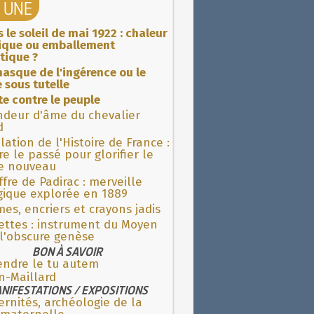
A UNE
 le soleil de mai 1922 : chaleur
rique ou emballement
tique ?
asque de l'ingérence ou le
 sous tutelle
ite contre le peuple
ndeur d'âme du chevalier
d
lation de l'Histoire de France :
re le passé pour glorifier le
 nouveau
fre de Padirac : merveille
gique explorée en 1889
es, encriers et crayons jadis
ettes : instrument du Moyen
l'obscure genèse
BON À SAVOIR
endre le tu autem
n-Maillard
NIFESTATIONS / EXPOSITIONS
rnités, archéologie de la