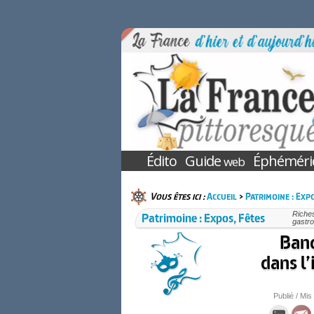
Édito
Guide
Éphéméri
web
Vous êtes ici :
Accueil
>
Patrimoine : Expo
Patrimoine : Expos, Fêtes
Riches
gastro
Band
dans l
Publié / Mis 