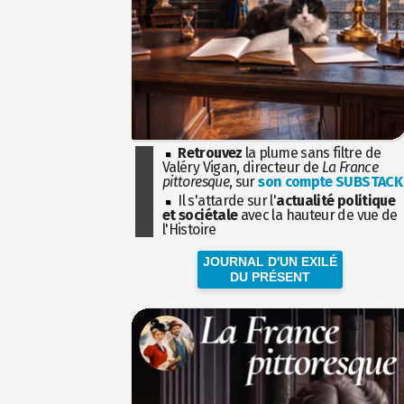
Retrouvez
la plume sans filtre de
Valéry Vigan, directeur de
La France
pittoresque
, sur
son compte SUBSTACK
Il s'attarde sur l'
actualité politique
et sociétale
avec la hauteur de vue de
l'Histoire
JOURNAL D'UN EXILÉ
DU PRÉSENT