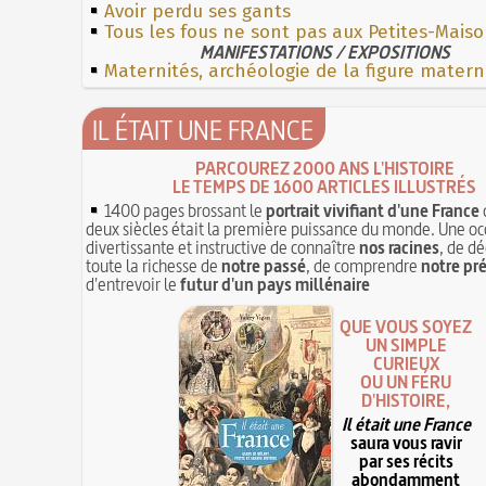
Avoir perdu ses gants
Tous les fous ne sont pas aux Petites-Mais
MANIFESTATIONS / EXPOSITIONS
Maternités, archéologie de la figure matern
IL ÉTAIT UNE FRANCE
PARCOUREZ 2000 ANS L'HISTOIRE
LE TEMPS DE 1600 ARTICLES ILLUSTRÉS
1400 pages brossant le
portrait vivifiant d'une France
deux siècles était la première puissance du monde. Une oc
divertissante et instructive de connaître
nos racines
, de dé
toute la richesse de
notre passé
, de comprendre
notre pr
d'entrevoir le
futur d'un pays millénaire
QUE VOUS SOYEZ
UN SIMPLE
CURIEUX
OU UN FÉRU
D'HISTOIRE,
Il était une France
saura vous ravir
par ses récits
abondamment