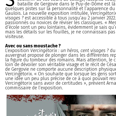
S
bataille de Gergovie dans le Puy-de-Dôme est l
quelques pistes sur la personnalité et l’apparence du
Gaulois. La nouvelle exposition intitulée,
Vercingétorix
visages ?
est accessible à tous jusqu’au 2 janvier 2022
passionnés ou novices de réviser les classiques. « Me
d’école sont un peu lointains, évidemment je sais qu
mais les détails sur les fouilles, je ne connaissais pas
visiteuse.
Avec ou sans moustache ?
L’exposition
Vercingétorix : un héros, cent visages ?
du
auvergnat propose de plonger dans les différentes re
la figure du tombeur des romains. Mais attention, le 
loin de dévoiler son véritable visage et le récit de Cés
de Gergovie ne comporte aucune description physiqu
Vercingétorix. « On souhaite que lorsque les gens sorte
une idée un peu plus précise de ce à quoi pouvait re
Vercingétorix sans avoir de certitudes », prévient Arn
commissaire de l’exposition.