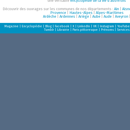
une véritable
encyclopédie de la vie d'autrefois
Découvrir des ouvrages sur les communes de nos départements :
Ain
|
Aisn
Provence
|
Hautes-Alpes
|
Alpes-Maritimes
Ardèche
|
Ardennes
|
Ariège
|
Aube
|
Aude
|
Aveyron
Magazine
|
Encyclopédie
|
Blog
|
Facebook
|
X
|
LinkedIn
|
VK
|
Instagram
|
YouTube
Tumblr
|
Librairie
|
Paris pittoresque
|
Prénoms
|
Services