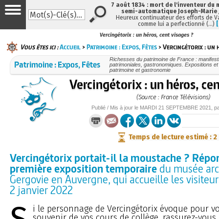
7 août 1834 : mort de l'inventeur du 
semi-automatique Joseph-Marie
Heureux continuateur des efforts de V
comme lui a perfectionné (…)
Vercingétorix : un héros, cent visages ?
Vous êtes ici :
Accueil
>
Patrimoine : Expos, Fêtes
> Vercingétorix : un 
Richesses du patrimoine de France : manifesta
Patrimoine : Expos, Fêtes
patrimoniales, gastronomiques. Expositions et f
patrimoine et gastronomie
Vercingétorix : un héros, ce
(Source : France Télévisions)
Publié / Mis à jour le
MARDI
21 SEPTEMBRE 2021
, p
Temps de lecture estimé : 2
Vercingétorix portait-il la moustache ? Répo
première exposition temporaire
du musée arc
Gergovie en Auvergne, qui accueille les visiteu
2 janvier 2022
i le personnage de Vercingétorix évoque pour v
souvenir de vos cours de collège, rassurez-vous,