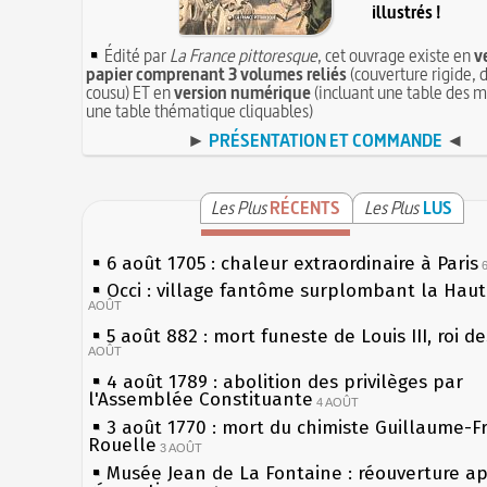
illustrés !
Édité par
La France pittoresque
, cet ouvrage existe en
v
papier comprenant 3 volumes reliés
(couverture rigide, d
cousu) ET en
version numérique
(incluant une table des m
une table thématique cliquables)
►
PRÉSENTATION ET COMMANDE
◄
Les Plus
RÉCENTS
Les Plus
LUS
6 août 1705 : chaleur extraordinaire à Paris
Occi : village fantôme surplombant la Hau
AOÛT
5 août 882 : mort funeste de Louis III, roi d
AOÛT
4 août 1789 : abolition des privilèges par
l'Assemblée Constituante
4 AOÛT
3 août 1770 : mort du chimiste Guillaume-F
Rouelle
3 AOÛT
Musée Jean de La Fontaine : réouverture a