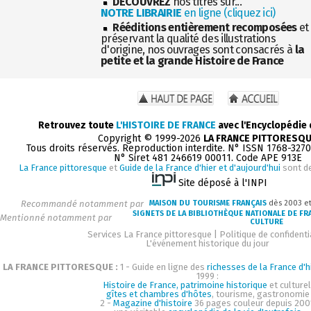
DÉCOUVREZ
nos titres sur...
NOTRE LIBRAIRIE
en ligne (cliquez ici)
Rééditions entièrement recomposées
et
préservant la qualité des illustrations
d'origine, nos ouvrages sont consacrés à
la
petite et la grande Histoire de France
Retrouvez toute
L'HISTOIRE DE FRANCE
avec l'Encyclopédie
Copyright © 1999-2026
LA FRANCE PITTORESQ
Tous droits réservés. Reproduction interdite. N° ISSN 1768-327
N° Siret 481 246619 00011. Code APE 913E
La France pittoresque
et
Guide de la France d'hier et d'aujourd'hui
sont d
Site déposé à l'INPI
Recommandé notamment par
MAISON DU TOURISME FRANÇAIS
dès 2003 e
SIGNETS DE LA BIBLIOTHÈQUE NATIONALE DE FR
Mentionné notamment par
CULTURE
Services La France pittoresque
|
Politique de confidenti
L'événement historique du jour
LA FRANCE PITTORESQUE :
1 - Guide en ligne des
richesses de la France d'h
1999 :
Histoire de France, patrimoine historique
et culturel
gîtes et chambres d'hôtes
, tourisme, gastronomie
2 -
Magazine d'histoire
36 pages couleur depuis 200