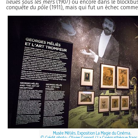
lieues sous les mers
(1907) ou encore dans le blockbu
conquête du pôle
(1911), mais qui fut un échec commer
Musée Méliès. Exposition La Magie du Cinéma.
© Crédit photo : Olivier Gonord / La Cinémathèque franç