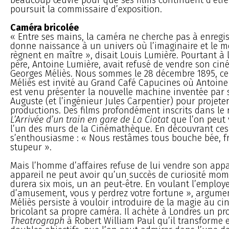
poursuit la commissaire d’exposition.
Caméra bricolée
« Entre ses mains, la caméra ne cherche pas à enregistr
donne naissance à un univers où l’imaginaire et le m
règnent en maître », disait Louis Lumière. Pourtant à 
père, Antoine Lumière, avait refusé de vendre son ci
Georges Méliès. Nous sommes le 28 décembre 1895, ce
Méliès est invité au Grand Café Capucines où Antoine
est venu présenter la nouvelle machine inventée par se
Auguste (et l’ingénieur Jules Carpentier) pour projeter
productions. Des films profondément inscrits dans le
L’Arrivée d’un train en gare de La Ciotat
que l’on peut 
l’un des murs de la Cinémathèque. En découvrant ces
s’enthousiasme : « Nous restâmes tous bouche bée, f
stupeur ».
Mais l’homme d’affaires refuse de lui vendre son appar
appareil ne peut avoir qu’un succès de curiosité mom
durera six mois, un an peut-être. En voulant l’employ
d’amusement, vous y perdrez votre fortune », argumen
Méliès persiste à vouloir introduire de la magie au c
bricolant sa propre caméra. Il achète à Londres un pr
Theatrograph
à Robert William Paul qu’il transforme