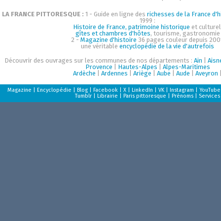
LA FRANCE PITTORESQUE :
1 - Guide en ligne des
richesses de la France d'h
1999 :
Histoire de France, patrimoine historique
et culturel
gîtes et chambres d'hôtes
, tourisme, gastronomie
2 -
Magazine d'histoire
36 pages couleur depuis 200
une véritable
encyclopédie de la vie d'autrefois
Découvrir des ouvrages sur les communes de nos départements :
Ain
|
Aisn
Provence
|
Hautes-Alpes
|
Alpes-Maritimes
Ardèche
|
Ardennes
|
Ariège
|
Aube
|
Aude
|
Aveyron
Magazine
|
Encyclopédie
|
Blog
|
Facebook
|
X
|
LinkedIn
|
VK
|
Instagram
|
YouTube
Tumblr
|
Librairie
|
Paris pittoresque
|
Prénoms
|
Services