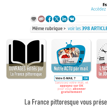
Fr
Accédez 
Même rubrique >
voir les
398 ARTICL
Saisissez votre mail, et
appuyez sur OK
pour vous
abonner
gratuitement