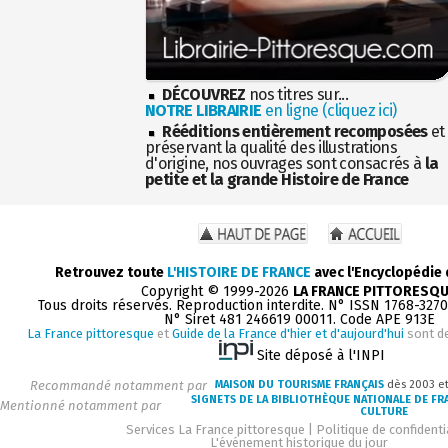
DÉCOUVREZ
nos titres sur...
NOTRE LIBRAIRIE
en ligne (cliquez ici)
Rééditions entièrement recomposées
et
préservant la qualité des illustrations
d'origine, nos ouvrages sont consacrés à
la
petite et la grande Histoire de France
Retrouvez toute
L'HISTOIRE DE FRANCE
avec l'Encyclopédie
Copyright © 1999-2026
LA FRANCE PITTORESQ
Tous droits réservés. Reproduction interdite. N° ISSN 1768-327
N° Siret 481 246619 00011. Code APE 913E
La France pittoresque
et
Guide de la France d'hier et d'aujourd'hui
sont d
Site déposé à l'INPI
Recommandé notamment par
MAISON DU TOURISME FRANÇAIS
dès 2003 e
SIGNETS DE LA BIBLIOTHÈQUE NATIONALE DE FR
Mentionné notamment par
CULTURE
Services La France pittoresque
|
Politique de confidenti
L'événement historique du jour