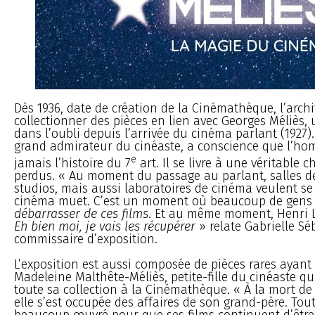
Dès 1936, date de création de la Cinémathèque, l’archiv
collectionner des pièces en lien avec Georges Méliès
dans l’oubli depuis l’arrivée du cinéma parlant (1927).
grand admirateur du cinéaste, a conscience que l’h
e
jamais l’histoire du 7
art. Il se livre à une véritable 
perdus. « Au moment du passage au parlant, salles d
studios, mais aussi laboratoires de cinéma veulent se
cinéma muet. C’est un moment où beaucoup de gens
débarrasser de ces films
. Et au même moment, Henri La
Eh bien moi, je vais les récupérer
» relate Gabrielle Séb
commissaire d’exposition.
L’exposition est aussi composée de pièces rares ayan
Madeleine Malthête-Méliès, petite-fille du cinéaste qu
toute sa collection à la Cinémathèque. « À la mort de
elle s’est occupée des affaires de son grand-père. Toute
beaucoup œuvré pour que ses films continuent d’être