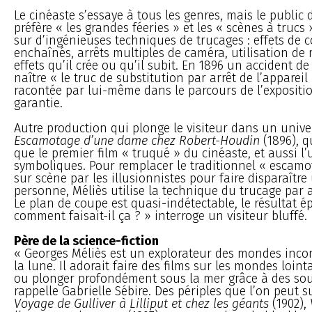
Le cinéaste s’essaye à tous les genres, mais le public 
préfère « les grandes féeries » et les « scènes à trucs
sur d’ingénieuses techniques de trucages : effets de 
enchaînés, arrêts multiples de caméra, utilisation de 
effets qu’il crée ou qu’il subit. En 1896 un accident de
naître « le truc de substitution par arrêt de l’apparei
racontée par lui-même dans le parcours de l’expositi
garantie.
Autre production qui plonge le visiteur dans un univer
Escamotage d’une dame chez Robert-Houdin
(1896), q
que le premier film « truqué » du cinéaste, et aussi l
symboliques. Pour remplacer le traditionnel « escamot
sur scène par les illusionnistes pour faire disparaîtr
personne, Méliès utilise la technique du trucage par 
Le plan de coupe est quasi-indétectable, le résultat é
comment faisait-il ça ? » interroge un visiteur bluffé.
Père de la science-fiction
« Georges Méliès est un explorateur des mondes inco
la lune. Il adorait faire des films sur les mondes loint
ou plonger profondément sous la mer grâce à des so
rappelle Gabrielle Sébire. Des périples que l’on peut 
Voyage de Gulliver à Lilliput et chez les géants
(1902),