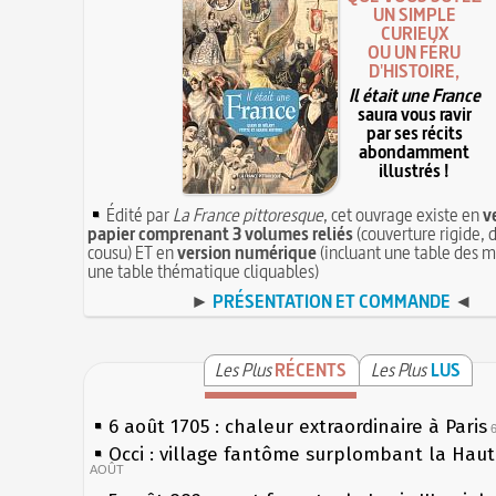
UN SIMPLE
CURIEUX
OU UN FÉRU
D'HISTOIRE,
Il était une France
saura vous ravir
par ses récits
abondamment
illustrés !
Édité par
La France pittoresque
, cet ouvrage existe en
v
papier comprenant 3 volumes reliés
(couverture rigide, d
cousu) ET en
version numérique
(incluant une table des m
une table thématique cliquables)
►
PRÉSENTATION ET COMMANDE
◄
Les Plus
RÉCENTS
Les Plus
LUS
6 août 1705 : chaleur extraordinaire à Paris
Occi : village fantôme surplombant la Hau
AOÛT