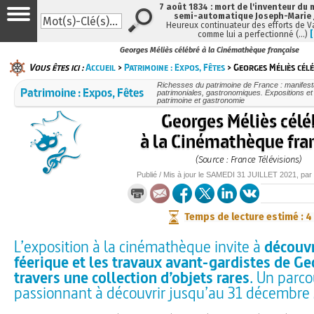
7 août 1834 : mort de l'inventeur du 
semi-automatique Joseph-Marie
Heureux continuateur des efforts de V
comme lui a perfectionné (…)
Georges Méliès célébré à la Cinémathèque française
Vous êtes ici :
Accueil
>
Patrimoine : Expos, Fêtes
> Georges Méliès cél
Richesses du patrimoine de France : manifesta
Patrimoine : Expos, Fêtes
patrimoniales, gastronomiques. Expositions et f
patrimoine et gastronomie
Georges Méliès célé
à la Cinémathèque fra
(Source : France Télévisions)
Publié / Mis à jour le
SAMEDI
31 JUILLET 2021
, pa
Temps de lecture estimé : 4
L’exposition à la cinémathèque invite à
découvr
féerique et les travaux avant-gardistes de Ge
travers une collection d’objets rares
. Un parco
passionnant à découvrir jusqu’au 31 décembre