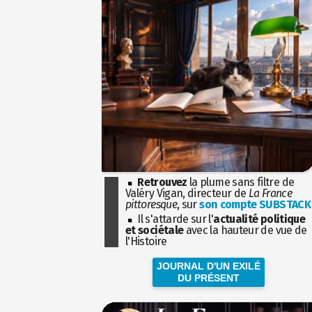
Retrouvez
la plume sans filtre de
Valéry Vigan, directeur de
La France
pittoresque
, sur
son compte SUBSTACK
Il s'attarde sur l'
actualité politique
et sociétale
avec la hauteur de vue de
l'Histoire
JOURNAL D'UN EXILÉ
DU PRÉSENT