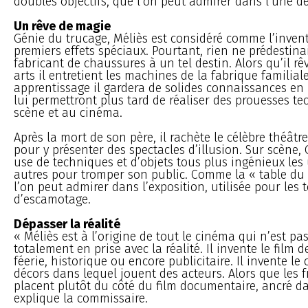
doubles objectifs, que l’on peut admirer dans l’une de
Un rêve de magie
Génie du trucage, Méliès est considéré comme l’inven
premiers effets spéciaux. Pourtant, rien ne prédestinait
fabricant de chaussures à un tel destin. Alors qu’il r
arts il entretient les machines de la fabrique familiale
apprentissage il gardera de solides connaissances e
lui permettront plus tard de réaliser des prouesses t
scène et au cinéma.
Après la mort de son père, il rachète le célèbre théât
pour y présenter des spectacles d’illusion. Sur scène,
use de techniques et d’objets tous plus ingénieux les
autres pour tromper son public. Comme la « table du
l’on peut admirer dans l’exposition, utilisée pour les 
d’escamotage.
Dépasser la réalité
« Méliès est à l’origine de tout le cinéma qui n’est p
totalement en prise avec la réalité. Il invente le film de
féerie, historique ou encore publicitaire. Il invente l
décors dans lequel jouent des acteurs. Alors que les f
placent plutôt du côté du film documentaire, ancré dan
explique la commissaire.