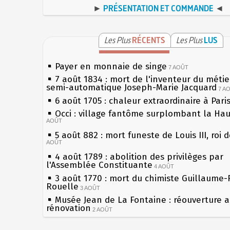
►
PRÉSENTATION ET COMMANDE
◄
Les Plus
RÉCENTS
Les Plus
LUS
Payer en monnaie de singe
7 AOÛT
7 août 1834 : mort de l'inventeur du métier
semi-automatique Joseph-Marie Jacquard
7 A
6 août 1705 : chaleur extraordinaire à Pari
Occi : village fantôme surplombant la Ha
AOÛT
5 août 882 : mort funeste de Louis III, roi 
AOÛT
4 août 1789 : abolition des privilèges par
l'Assemblée Constituante
4 AOÛT
3 août 1770 : mort du chimiste Guillaume-
Rouelle
3 AOÛT
Musée Jean de La Fontaine : réouverture 
rénovation
2 AOÛT
2 août 1802 : Bonaparte est nommé consul