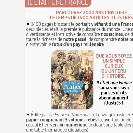
IL ÉTAIT UNE FRANCE
PARCOUREZ 2000 ANS L'HISTOIRE
LE TEMPS DE 1600 ARTICLES ILLUSTRÉS
1400 pages brossant le
portrait vivifiant d'une Franc
deux siècles était la première puissance du monde. Une 
divertissante et instructive de connaître
nos racines
, de 
toute la richesse de
notre passé
, de comprendre
notre p
d'entrevoir le
futur d'un pays millénaire
QUE VOUS SOYEZ
UN SIMPLE
CURIEUX
OU UN FÉRU
D'HISTOIRE,
Il était une France
saura vous ravir
par ses récits
abondamment
illustrés !
Édité par
La France pittoresque
, cet ouvrage existe en
papier comprenant 3 volumes reliés
(couverture rigide,
cousu) ET en
version numérique
(incluant une table des 
une table thématique cliquables)