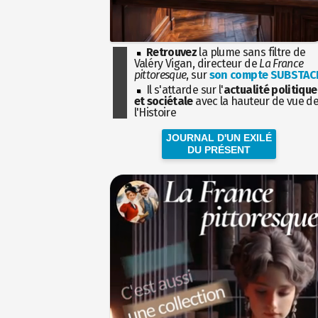
Retrouvez
la plume sans filtre de
Valéry Vigan, directeur de
La France
pittoresque
, sur
son compte SUBSTAC
Il s'attarde sur l'
actualité politique
et sociétale
avec la hauteur de vue d
l'Histoire
JOURNAL D'UN EXILÉ
DU PRÉSENT