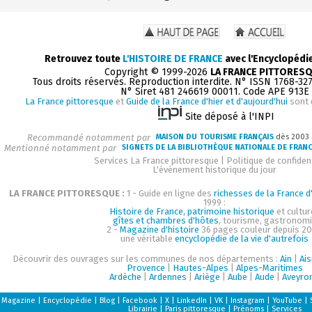
Retrouvez toute
L'HISTOIRE DE FRANCE
avec l'Encyclopédi
Copyright © 1999-2026
LA FRANCE PITTORES
Tous droits réservés. Reproduction interdite. N° ISSN 1768-32
N° Siret 481 246619 00011. Code APE 913E
La France pittoresque
et
Guide de la France d'hier et d'aujourd'hui
sont 
Site déposé à l'INPI
Recommandé notamment par
MAISON DU TOURISME FRANÇAIS
dès 2003
Mentionné notamment par
SIGNETS DE LA BIBLIOTHÈQUE NATIONALE DE FRAN
Services La France pittoresque
|
Politique de confident
L'événement historique du jour
LA FRANCE PITTORESQUE :
1 - Guide en ligne des
richesses de la France d'
1999 :
Histoire de France, patrimoine historique
et cultur
gîtes et chambres d'hôtes
, tourisme, gastronom
2 -
Magazine d'histoire
36 pages couleur depuis 20
une véritable
encyclopédie de la vie d'autrefois
Découvrir des ouvrages sur les communes de nos départements :
Ain
|
Ai
Provence
|
Hautes-Alpes
|
Alpes-Maritimes
Ardèche
|
Ardennes
|
Ariège
|
Aube
|
Aude
|
Aveyro
Magazine
|
Encyclopédie
|
Blog
|
Facebook
|
X
|
LinkedIn
|
VK
|
Instagram
|
YouTube
|
Librairie
|
Paris pittoresque
|
Prénoms
|
Services