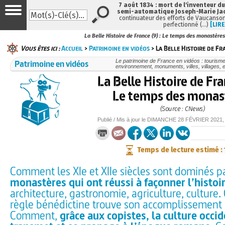
7 août 1834 : mort de l'inventeur du
semi-automatique Joseph-Marie Ja
continuateur des efforts de Vaucanson
perfectionné (…)
[LIRE
La Belle Histoire de France (9) : Le temps des monastères
Vous êtes ici :
Accueil
>
Patrimoine en vidéos
> La Belle Histoire de Fra
Patrimoine en vidéos
Le patrimoine de France en vidéos : tourisme
environnement, monuments, villes, villages, e
La Belle Histoire de Fra
Le temps des monas
(Source : CNews)
Publié / Mis à jour le
DIMANCHE
28 FÉVRIER 2021
,
Temps de lecture estimé :
Comment les XIe et XIIe siècles sont dominés p
monastères qui ont réussi à façonner l’histoi
architecture, gastronomie, agriculture, culture
règle bénédictine trouve son accomplissement 
Comment,
grâce aux copistes, la culture occi