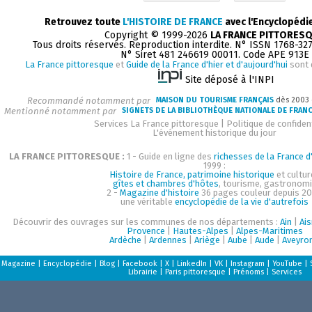
Retrouvez toute
L'HISTOIRE DE FRANCE
avec l'Encyclopédi
Copyright © 1999-2026
LA FRANCE PITTORES
Tous droits réservés. Reproduction interdite. N° ISSN 1768-32
N° Siret 481 246619 00011. Code APE 913E
La France pittoresque
et
Guide de la France d'hier et d'aujourd'hui
sont 
Site déposé à l'INPI
Recommandé notamment par
MAISON DU TOURISME FRANÇAIS
dès 2003
Mentionné notamment par
SIGNETS DE LA BIBLIOTHÈQUE NATIONALE DE FRAN
Services La France pittoresque
|
Politique de confident
L'événement historique du jour
LA FRANCE PITTORESQUE :
1 - Guide en ligne des
richesses de la France d'
1999 :
Histoire de France, patrimoine historique
et cultur
gîtes et chambres d'hôtes
, tourisme, gastronom
2 -
Magazine d'histoire
36 pages couleur depuis 20
une véritable
encyclopédie de la vie d'autrefois
Découvrir des ouvrages sur les communes de nos départements :
Ain
|
Ai
Provence
|
Hautes-Alpes
|
Alpes-Maritimes
Ardèche
|
Ardennes
|
Ariège
|
Aube
|
Aude
|
Aveyro
Magazine
|
Encyclopédie
|
Blog
|
Facebook
|
X
|
LinkedIn
|
VK
|
Instagram
|
YouTube
|
Librairie
|
Paris pittoresque
|
Prénoms
|
Services