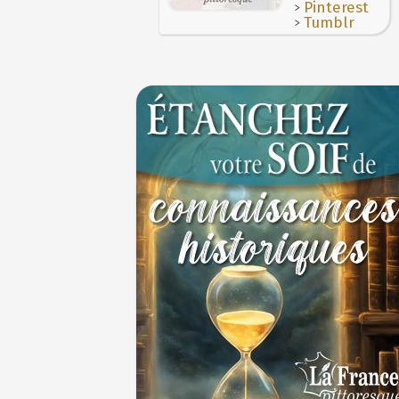
Le masque de l'ingérence ou le peuple so
>
Pinterest
>
Tumblr
1ER JUILLET