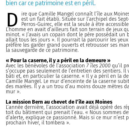
bien car ce patrimoine est en péril.
D
ire que Camille Mangel connaît l’île aux Moi
est un fait établi. Située sur l’archipel des Sept
Perros-Guirec, elle est la seule à être accessibl
L’homme en avait d’ailleurs fait son terrain de jeux q
minot. « J’avais un copain dont le père possédait un 
allait tous les jours ». Il pourrait la parcourir les yeux
préfère les garder grand ouverts et retrousser ses ma
la sauvegarde de ce patrimoine.
« Pour la caserne, il y a péril en la demeure »
Avec les bénévoles de l’association
7 îles 2000
qu’il pr
s’occupe pas seulement de l’entretien des sentiers. Il v
bâti et, en particulier la caserne. « Il y a péril en la 
Camille Mangel. Le mur d’enceinte de la caserne subit
des marées. Il y a un trou d’au moins douze mètres d
mur ».
La mission Bern au chevet de l’île aux Moines
L’année dernière, l’association avait déjà opéré des ré
toit du bâtiment qui prenait l’eau. « Nous sommes de
d’alerte, explique ce passionné. Mais si ce mur n’est 
prochain hiver, il tombera ».