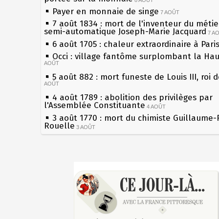
Payer en monnaie de singe
7 AOÛT
7 août 1834 : mort de l'inventeur du métier
semi-automatique Joseph-Marie Jacquard
7 A
6 août 1705 : chaleur extraordinaire à Pari
Occi : village fantôme surplombant la Ha
AOÛT
5 août 882 : mort funeste de Louis III, roi 
AOÛT
4 août 1789 : abolition des privilèges par
l'Assemblée Constituante
4 AOÛT
3 août 1770 : mort du chimiste Guillaume-
Rouelle
3 AOÛT
Musée Jean de La Fontaine : réouverture 
rénovation
2 AOÛT
2 août 1802 : Bonaparte est nommé consul
Sécheresses (Grandes), étés caniculaires à
AOÛT
les siècles
1er août 1589 : Henri III est poignardé à S
27 mai 1610 : supplice de François Ravailla
par Jacques Clément, moine jacobin
du roi Henri IV
1ER AOÛT
31 juillet 1899 : décret instaurant les mou
Pierre qui roule n'amasse pas mousse
boîtes aux lettres en fonte de Léon Mougeo
Qui aime bien châtie bien