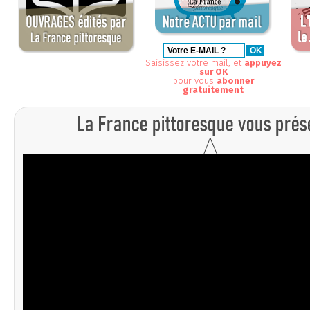
Saisissez votre mail, et
appuyez
sur OK
pour vous
abonner
gratuitement