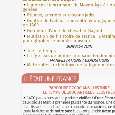
Lunettes : instrument du Moyen Âge à l'o
genèse
Plumes, encriers et crayons jadis
Gouffre de Padirac : merveille géologique 
en 1889
Grandeur d'âme du chevalier Bayard
Mutilation de l'Histoire de France : détruir
pour glorifier le monde nouveau
BON À SAVOIR
Tuer le temps
Il n'y a pas de bonne fête sans lendemain
MANIFESTATIONS / EXPOSITIONS
Maternités, archéologie de la figure mater
IL ÉTAIT UNE FRANCE
PARCOUREZ 2000 ANS L'HISTOIRE
LE TEMPS DE 1600 ARTICLES ILLUSTRÉS
1400 pages brossant le
portrait vivifiant d'une Franc
deux siècles était la première puissance du monde. Une 
divertissante et instructive de connaître
nos racines
, de 
toute la richesse de
notre passé
, de comprendre
notre p