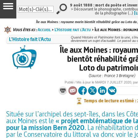
9 août 1888 : mort du poète et inven
> Découvrant le phonographe, contribuan
de la photographie (…)
[L
Île aux Moines : royaume marin bientôt réhabilité grâce au Loto du
Vous êtes ici :
Accueil
>
L’Histoire fait l’Actu
> Île aux Moines : royaum
L’Histoire fait l’Actu
Quand Histoire et Patrimoine font la une, s’in
deviennent un sujet d’actualité. Le passé au 
Île aux Moines : royau
bientôt réhabilité gr
Loto du patrimoi
(Source : France 3 Bretagne)
Publié / Mis à jour le
MARDI
7 JUILLET 2020
, pa
Temps de lecture estimé :
Située sur l’archipel des sept-îles, dans les Côte
aux Moines est le
« projet emblématique de l
pour la mission Bern 2020
. La réhabilitation
par le Conservatoire du littoral va donc voir le 