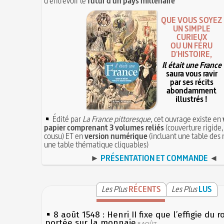
d'entrevoir le
futur d'un pays millénaire
QUE VOUS SOYEZ
UN SIMPLE
CURIEUX
OU UN FÉRU
D'HISTOIRE,
Il était une France
saura vous ravir
par ses récits
abondamment
illustrés !
Édité par
La France pittoresque
, cet ouvrage existe en
papier comprenant 3 volumes reliés
(couverture rigide,
cousu) ET en
version numérique
(incluant une table des 
une table thématique cliquables)
►
PRÉSENTATION ET COMMANDE
◄
Les Plus
RÉCENTS
Les Plus
LUS
8 août 1548 : Henri II fixe que l’effigie du r
portée sur la monnaie
8 AOÛT