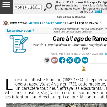
8 août 1548 : Henri II fixe que l’effig
portée sur la monnaie
> Jusqu’à la fin
les monnaies étaient fort grossièrement 
qui les (…)
[LIRE]
Gare à l'ego de Rameau !
Vous êtes ici :
Accueil
>
Le saviez-vous ?
> Gare à l'ego de Rameau !
Le saviez-vous ?
Anecdotes historiques, brèves, sarcasmes, re
trait à des personnages célèbres.
Gare à l’
ego
de Rame
(D’après « Encyclopediana, ou Dictionnaire encyclopédiq
1791)
Publié / Mis à jour le
JEUDI
25 JUIN 2020
, par
R
L
orsque l’illustre Rameau (1683-1764) fit répéter 
opéra
Hippolyte et Aricie
en 1733, cette musique, 
un caractère tout neuf, effraya les exécutants. L’
vif et très sensible, s’agitait et criait de son mieux po
ses intentions au directeur, qui ce jour-là conduisait l