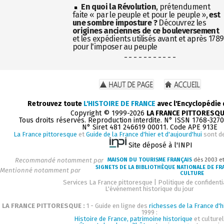
En quoi la Révolution
, prétendument
faite « par le peuple et pour le peuple »,
est
une sombre imposture ?
Découvrez les
origines anciennes de ce bouleversement
et les expédients utilisés avant et après 1789
pour l'imposer au peuple
- - - - - - - - - - -
Retrouvez toute
L'HISTOIRE DE FRANCE
avec l'Encyclopédie
Copyright © 1999-2026
LA FRANCE PITTORESQ
Tous droits réservés. Reproduction interdite. N° ISSN 1768-327
N° Siret 481 246619 00011. Code APE 913E
La France pittoresque
et
Guide de la France d'hier et d'aujourd'hui
sont d
Site déposé à l'INPI
Recommandé notamment par
MAISON DU TOURISME FRANÇAIS
dès 2003 e
SIGNETS DE LA BIBLIOTHÈQUE NATIONALE DE FR
Mentionné notamment par
CULTURE
Services La France pittoresque
|
Politique de confidenti
L'événement historique du jour
LA FRANCE PITTORESQUE :
1 - Guide en ligne des
richesses de la France d'h
1999 :
Histoire de France, patrimoine historique
et culturel