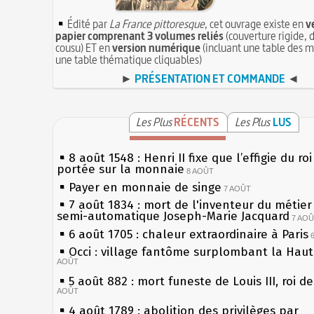
Édité par
La France pittoresque
, cet ouvrage existe en
v
papier comprenant 3 volumes reliés
(couverture rigide, d
cousu) ET en
version numérique
(incluant une table des m
une table thématique cliquables)
►
PRÉSENTATION ET COMMANDE
◄
Les Plus
RÉCENTS
Les Plus
LUS
8 août 1548 : Henri II fixe que l’effigie du ro
portée sur la monnaie
8 AOÛT
Payer en monnaie de singe
7 AOÛT
7 août 1834 : mort de l'inventeur du métier 
semi-automatique Joseph-Marie Jacquard
7 AO
6 août 1705 : chaleur extraordinaire à Paris
Occi : village fantôme surplombant la Hau
AOÛT
5 août 882 : mort funeste de Louis III, roi d
AOÛT
4 août 1789 : abolition des privilèges par