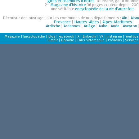
gîtes et chambres d'hôtes
, tourisme, gastronomie
2 -
Magazine d'histoire
36 pages couleur depuis 200
une véritable
encyclopédie de la vie d'autrefois
Découvrir des ouvrages sur les communes de nos départements :
Ain
|
Aisn
Provence
|
Hautes-Alpes
|
Alpes-Maritimes
Ardèche
|
Ardennes
|
Ariège
|
Aube
|
Aude
|
Aveyron
Magazine
|
Encyclopédie
|
Blog
|
Facebook
|
X
|
LinkedIn
|
VK
|
Instagram
|
YouTube
Tumblr
|
Librairie
|
Paris pittoresque
|
Prénoms
|
Services