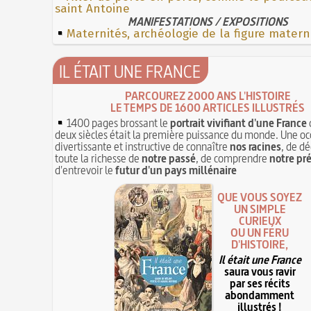
saint Antoine
MANIFESTATIONS / EXPOSITIONS
Maternités, archéologie de la figure matern
IL ÉTAIT UNE FRANCE
PARCOUREZ 2000 ANS L'HISTOIRE
LE TEMPS DE 1600 ARTICLES ILLUSTRÉS
1400 pages brossant le
portrait vivifiant d'une France
deux siècles était la première puissance du monde. Une oc
divertissante et instructive de connaître
nos racines
, de dé
toute la richesse de
notre passé
, de comprendre
notre pr
d'entrevoir le
futur d'un pays millénaire
QUE VOUS SOYEZ
UN SIMPLE
CURIEUX
OU UN FÉRU
D'HISTOIRE,
Il était une France
saura vous ravir
par ses récits
abondamment
illustrés !