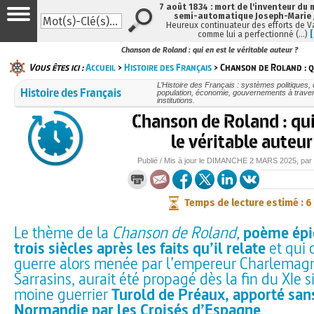
7 août 1834 : mort de l'inventeur du 
semi-automatique Joseph-Marie
Heureux continuateur des efforts de V
comme lui a perfectionné (…)
Chanson de Roland : qui en est le véritable auteur ?
Vous êtes ici :
Accueil
>
Histoire des Français
> Chanson de Roland : qu
L’Histoire des Français : systèmes politiques, 
Histoire des Français
population, économie, gouvernements à traver
institutions.
Chanson de Roland : qui
le véritable auteur
Publié / Mis à jour le
DIMANCHE
2 MARS 2025
, par
Temps de lecture estimé : 6
Le thème de la
Chanson de Roland
,
poème épi
trois siècles après les faits qu’il relate
et qui o
guerre alors menée par l’empereur Charlemagn
Sarrasins, aurait été propagé dès la fin du XIe s
moine guerrier
Turold de Préaux, apporté san
Normandie par les Croisés d’Espagne