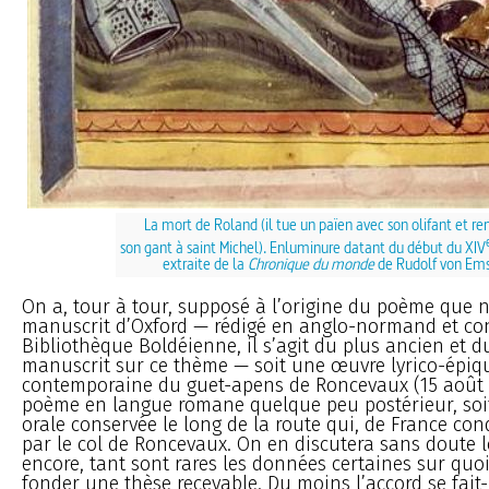
La mort de Roland (il tue un païen avec son olifant et r
son gant à saint Michel). Enluminure datant du début du XIV
extraite de la
Chronique du monde
de Rudolf von Em
On a, tour à tour, supposé à l’origine du poème que 
manuscrit d’Oxford — rédigé en anglo-normand et con
Bibliothèque Boldéienne, il s’agit du plus ancien et 
manuscrit sur ce thème — soit une œuvre lyrico-épiqu
contemporaine du guet-apens de Roncevaux (15 août 7
poème en langue romane quelque peu postérieur, soit
orale conservée le long de la route qui, de France co
par le col de Roncevaux. On en discutera sans doute
encore, tant sont rares les données certaines sur quoi
fonder une thèse recevable. Du moins l’accord se fait