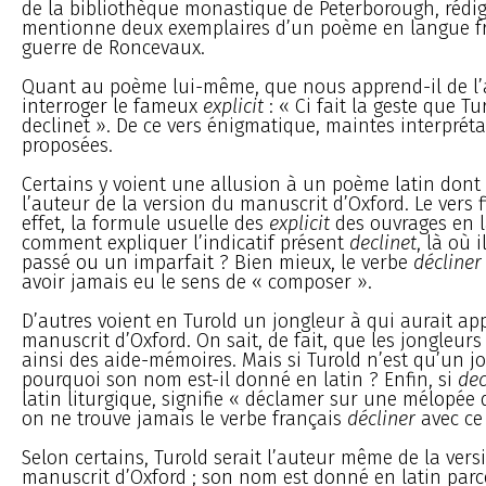
de la bibliothèque monastique de Peterborough, rédig
mentionne deux exemplaires d’un poème en langue fr
guerre de Roncevaux.
Quant au poème lui-même, que nous apprend-il de l’a
interroger le fameux
explicit
: « Ci fait la geste que T
declinet ». De ce vers énigmatique, maintes interpréta
proposées.
Certains y voient une allusion à un poème latin dont s
l’auteur de la version du manuscrit d’Oxford. Le vers f
effet, la formule usuelle des
explicit
des ouvrages en la
comment expliquer l’indicatif présent
declinet
, là où 
passé ou un imparfait ? Bien mieux, le verbe
décliner
avoir jamais eu le sens de « composer ».
D’autres voient en Turold un jongleur à qui aurait ap
manuscrit d’Oxford. On sait, de fait, que les jongleur
ainsi des aide-mémoires. Mais si Turold n’est qu’un jo
pourquoi son nom est-il donné en latin ? Enfin, si
dec
latin liturgique, signifie « déclamer sur une mélopée
on ne trouve jamais le verbe français
décliner
avec ce
Selon certains, Turold serait l’auteur même de la vers
manuscrit d’Oxford ; son nom est donné en latin parce