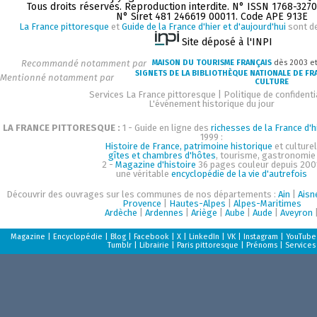
Tous droits réservés. Reproduction interdite. N° ISSN 1768-327
N° Siret 481 246619 00011. Code APE 913E
La France pittoresque
et
Guide de la France d'hier et d'aujourd'hui
sont d
Site déposé à l'INPI
Recommandé notamment par
MAISON DU TOURISME FRANÇAIS
dès 2003 e
SIGNETS DE LA BIBLIOTHÈQUE NATIONALE DE FR
Mentionné notamment par
CULTURE
Services La France pittoresque
|
Politique de confidenti
L'événement historique du jour
LA FRANCE PITTORESQUE :
1 - Guide en ligne des
richesses de la France d'h
1999 :
Histoire de France, patrimoine historique
et culturel
gîtes et chambres d'hôtes
, tourisme, gastronomie
2 -
Magazine d'histoire
36 pages couleur depuis 200
une véritable
encyclopédie de la vie d'autrefois
Découvrir des ouvrages sur les communes de nos départements :
Ain
|
Aisn
Provence
|
Hautes-Alpes
|
Alpes-Maritimes
Ardèche
|
Ardennes
|
Ariège
|
Aube
|
Aude
|
Aveyron
Magazine
|
Encyclopédie
|
Blog
|
Facebook
|
X
|
LinkedIn
|
VK
|
Instagram
|
YouTube
Tumblr
|
Librairie
|
Paris pittoresque
|
Prénoms
|
Services