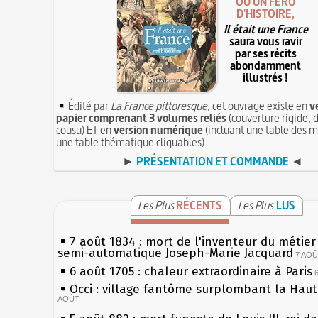
OU UN FÉRU
D'HISTOIRE,
Il était une France
saura vous ravir
par ses récits
abondamment
illustrés !
Édité par
La France pittoresque
, cet ouvrage existe en
v
papier comprenant 3 volumes reliés
(couverture rigide, d
cousu) ET en
version numérique
(incluant une table des m
une table thématique cliquables)
►
PRÉSENTATION ET COMMANDE
◄
Les Plus
RÉCENTS
Les Plus
LUS
7 août 1834 : mort de l'inventeur du métier 
semi-automatique Joseph-Marie Jacquard
7 AO
6 août 1705 : chaleur extraordinaire à Paris
Occi : village fantôme surplombant la Hau
AOÛT