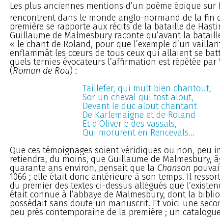
Les plus anciennes mentions d’un poème épique sur 
rencontrent dans le monde anglo-normand de la fin 
première se rapporte aux récits de la bataille de Hasti
Guillaume de Malmesbury raconte qu’avant la bataill
« le chant de Roland, pour que l’exemple d’un vaill
enflammât les cœurs de tous ceux qui allaient se battr
quels ternies évocateurs l’affirmation est répétée par
(
Roman de Rou
) :
Taillefer, qui mult bien chantout,
Sor un cheval qui tost alout,
Devant le duc alout chantant
De Karlemaigne et de Roland
Et d’Oliver e des vassals,
Qui morurent en Rencevals...
Que ces témoignages soient véridiques ou non, peu i
retiendra, du moins, que Guillaume de Malmesbury, â
quarante ans environ, pensait que la
Chanson
pouvait
1066 ; elle était donc antérieure à son temps. Il ressort
du premier des textes ci-dessus allégués que l’existe
était connue à l’abbaye de Malmesbury, dont la bibli
possédait sans doute un manuscrit. Et voici une sec
peu près contemporaine de la première ; un catalogu