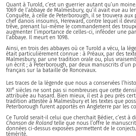
Quant à Turold, c’est un guerrier autant qu’un moine
1069 de l’abbaye de Malmesbury, qu’il avait eue au l
Conquête, à celle de Peterborough, il se trouvera aux 
chef danois insoumis, Hereward, contre lequel il devra
trêve, prenant lui-même le commandement des troupe
augmenter l’importance de celles-ci, inféoder une par
l’abbaye. Il meurt en 1098.
Ainsi, en trois des abbayes où ce Turold a vécu, la lé
était particulièrement connue : à Préaux, par des texte
Malmesbury, par une tradition orale ou, plus vraisem
un écrit ; à Peterborough, par deux manuscrits d’un
français sur la bataille de Roncevaux.
Les traces de la légende que nous a conservées l’histo
e
XII
siècles ne sont pas si nombreuses que cette densi
attribuée au hasard. Bien mieux, il est à peu près cer
tradition attestée à Malmesbury et les textes que pos
Peterborough furent apportés en Angleterre par les c
Ce Turold serait-il celui que cherchait Bédier, c’est à d
Chanson de Roland
telle que nous l’offre le manuscrit
données ci-dessus exposées permettent de le conjectu
témérité.