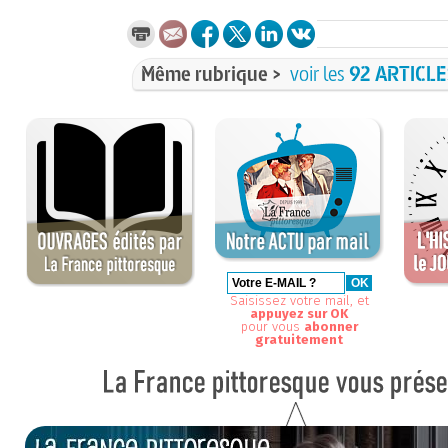
Même rubrique >
voir les
92 ARTICL
Saisissez votre mail, et
appuyez sur OK
pour vous
abonner
gratuitement