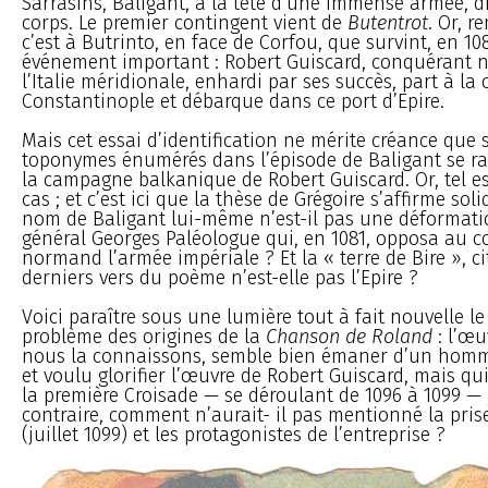
Sarrasins, Baligant, à la tête d’une immense armée, di
corps. Le premier contingent vient de
Butentrot
. Or, r
c’est à Butrinto, en face de Corfou, que survint, en 10
événement important : Robert Guiscard, conquérant
l’Italie méridionale, enhardi par ses succès, part à la
Constantinople et débarque dans ce port d’Epire.
Mais cet essai d’identification ne mérite créance que s
toponymes énumérés dans l’épisode de Baligant se ra
la campagne balkanique de Robert Guiscard. Or, tel es
cas ; et c’est ici que la thèse de Grégoire s’affirme solid
nom de Baligant lui-même n’est-il pas une déformati
général Georges Paléologue qui, en 1081, opposa au 
normand l’armée impériale ? Et la « terre de Bire », ci
derniers vers du poème n’est-elle pas l’Epire ?
Voici paraître sous une lumière tout à fait nouvelle le d
problème des origines de la
Chanson de Roland
: l’œu
nous la connaissons, semble bien émaner d’un hom
et voulu glorifier l’œuvre de Robert Guiscard, mais q
la première Croisade — se déroulant de 1096 à 1099 — 
contraire, comment n’aurait- il pas mentionné la pris
(juillet 1099) et les protagonistes de l’entreprise ?