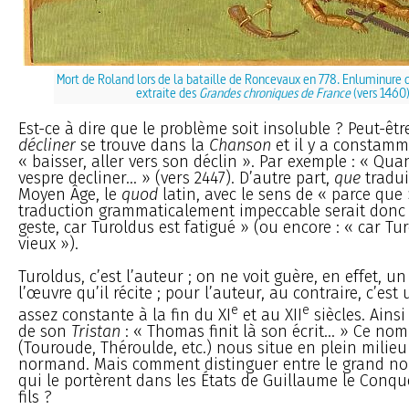
Mort de Roland lors de la bataille de Roncevaux en 778. Enluminure
extraite des
Grandes chroniques de France
(vers 1460
Est-ce à dire que le problème soit insoluble ? Peut-êtr
décliner
se trouve dans la
Chanson
et il y a constamm
« baisser, aller vers son déclin ». Par exemple : « Quand
vespre decliner... » (vers 2447). D’autre part,
que
tradui
Moyen Âge, le
quod
latin, avec le sens de « parce que 
traduction grammaticalement impeccable serait donc : 
geste, car Turoldus est fatigué » (ou encore : « car Tur
vieux »).
Turoldus, c’est l’auteur ; on ne voit guère, en effet, u
l’œuvre qu’il récite ; pour l’auteur, au contraire, c’es
e
e
assez constante à la fin du XI
et au XII
siècles. Ainsi
de son
Tristan
: « Thomas finit là son écrit... » Ce no
(Touroude, Théroulde, etc.) nous situe en plein milieu
normand. Mais comment distinguer entre le grand 
qui le portèrent dans les États de Guillaume le Conqu
fils ?