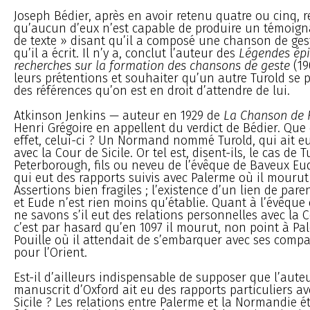
Joseph Bédier, après en avoir retenu quatre ou cinq,
qu’aucun d’eux n’est capable de produire un témoign
de texte » disant qu’il a composé une chanson de ge
qu’il a écrit. Il n’y a, conclut l’auteur des
Légendes épi
recherches sur la formation des chansons de geste
(19
leurs prétentions et souhaiter qu’un autre Turold se
des références qu’on est en droit d’attendre de lui.
Atkinson Jenkins — auteur en 1929 de
La Chanson de 
Henri Grégoire en appellent du verdict de Bédier. Que 
effet, celui-ci ? Un Normand nommé Turold, qui ait eu
avec la Cour de Sicile. Or tel est, disent-ils, le cas de 
Peterborough, fils ou neveu de l’évêque de Baveux Eud
qui eut des rapports suivis avec Palerme où il mourut
Assertions bien fragiles ; l’existence d’un lien de pare
et Eude n’est rien moins qu’établie. Quant à l’évêque
ne savons s’il eut des relations personnelles avec la 
c’est par hasard qu’en 1097 il mourut, non point à Pa
Pouille où il attendait de s’embarquer avec ses comp
pour l’Orient.
Est-il d’ailleurs indispensable de supposer que l’aut
manuscrit d’Oxford ait eu des rapports particuliers av
Sicile ? Les relations entre Palerme et la Normandie é