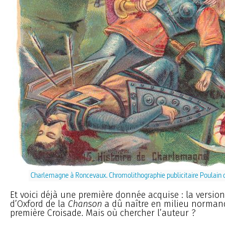
Charlemagne à Roncevaux. Chromolithographie publicitaire Poulain
Et voici déjà une première donnée acquise : la versio
d’Oxford de la
Chanson
a dû naître en milieu normand
première Croisade. Mais où chercher l’auteur ?