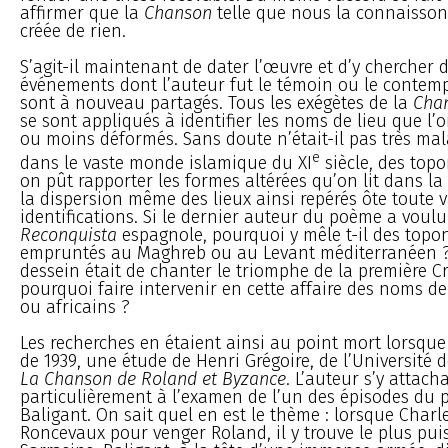
affirmer que la
Chanson
telle que nous la connaisson
créée de rien.
S’agit-il maintenant de dater l’œuvre et d’y chercher 
événements dont l’auteur fut le témoin ou le contemp
sont à nouveau partagés. Tous les exégètes de la
Cha
se sont appliqués à identifier les noms de lieu que l’o
ou moins déformés. Sans doute n’était-il pas très mal
e
dans le vaste monde islamique du XI
siècle, des top
on pût rapporter les formes altérées qu’on lit dans la
la dispersion même des lieux ainsi repérés ôte toute v
identifications. Si le dernier auteur du poème a voulu
Reconquista
espagnole, pourquoi y mêle t-il des top
empruntés au Maghreb ou au Levant méditerranéen ? 
dessein était de chanter le triomphe de la première C
pourquoi faire intervenir en cette affaire des noms d
ou africains ?
Les recherches en étaient ainsi au point mort lorsque 
de 1939, une étude de Henri Grégoire, de l’Université d
La Chanson de Roland et Byzance
. L’auteur s’y attacha
particulièrement à l’examen de l’un des épisodes du 
Baligant. On sait quel en est le thème : lorsque Char
Roncevaux pour venger Roland, il y trouve le plus pui