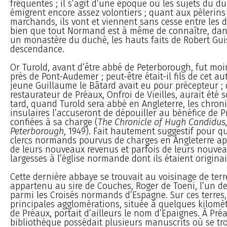
fréquentes ; il s’agit d’une époque où les sujets du 
émigrent encore assez volontiers ; quant aux pèlerins
marchands, ils vont et viennent sans cesse entre les de
bien que tout Normand est à même de connaître, dans
un monastère du duché, les hauts faits de Robert Gui
descendance.
Or Turold, avant d’être abbé de Peterborough, fut moi
près de Pont-Audemer ; peut-être était-il fils de cet au
jeune Guillaume le Bâtard avait eu pour précepteur ; 
restaurateur de Préaux, Onfroi de Vieilles, aurait été s
tard, quand Turold sera abbé en Angleterre, les chron
insulaires l’accuseront de dépouiller au bénéfice de P
confiées à sa charge (
The Chronicle of Hugh Candidus
Peterborough
, 1949). Fait hautement suggestif pour qu
clercs normands pourvus de charges en Angleterre aprè
de leurs nouveaux revenus et parfois de leurs nouvea
largesses à l’église normande dont ils étaient originai
Cette dernière abbaye se trouvait au voisinage de ter
appartenu au sire de Couches, Roger de Toeni, l’un de
parmi les Croisés normands d’Espagne. Sur ces terres
principales agglomérations, située à quelques kilomè
de Préaux, portait d’ailleurs le nom d’Epaignes. À Pr
bibliothèque possédait plusieurs manuscrits où se tr