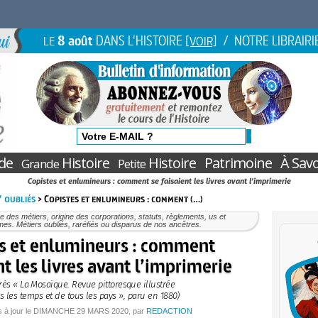
8 août
DANS L'HISTOIRE
/ NOTRE LIBRAIRI
LE
[VOIR]
de
Histoire
Histoire
Patrimoine
À Savo
Grande
Petite
Copistes et enlumineurs : comment se faisaient les livres avant l’imprimerie
/ oubliés
> Copistes et enlumineurs : comment (…)
re des métiers, origine des corporations, statuts, règlements, us et
es. Métiers oubliés, raréfiés ou disparus de nos ancêtres.
s et enlumineurs : comment
nt les livres avant l’imprimerie
rès « La Mosaïque. Revue pittoresque illustrée
s les temps et de tous les pays », paru en 1880)
s à jour le
DIMANCHE
29 MARS 2020
, par
REDACTION