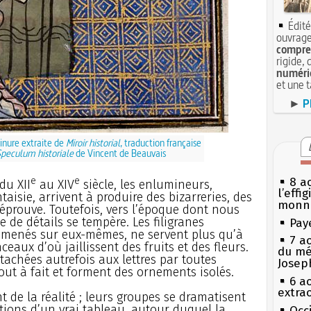
Édité
ouvrage
compren
rigide, 
numéri
et une 
►
P
inure extraite de
Miroir historial
, traduction française
peculum historiale
de Vincent de Beauvais
e
e
8 ao
du XII
au XIV
siècle, les enlumineurs,
l’effi
taisie, arrivent à produire des bizarreries, des
monn
éprouve. Toutefois, vers l’époque dont nous
de détails se tempère. Les filigranes
Pay
ramenés sur eux-mêmes, ne servent plus qu’à
7 a
ceaux d’où jaillissent des fruits et des fleurs.
du mé
ttachées autrefois aux lettres par toutes
Josep
tout à fait et forment des ornements isolés.
6 a
extrao
t de la réalité ; leurs groupes se dramatisent
tions d’un vrai tableau, autour duquel la
Occi