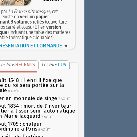
 par
La France pittoresque
, cet
 existe en
version papier
ant 3 volumes reliés
(couverture
dos carré et cousu) ET en
version
que
(incluant une table des matières
table thématique cliquables)
RÉSENTATION ET COMMANDE
◄
Les Plus
RÉCENTS
Les Plus
LUS
ût 1548 : Henri II fixe que
gie du roi sera portée sur la
aie
8 AOÛT
er en monnaie de singe
7 AOÛT
oût 1834 : mort de l'inventeur
tier à tisser semi-automatique
h-Marie Jacquard
7 AOÛT
oût 1705 : chaleur
rdinaire à Paris
6 AOÛT
 : village fantôme