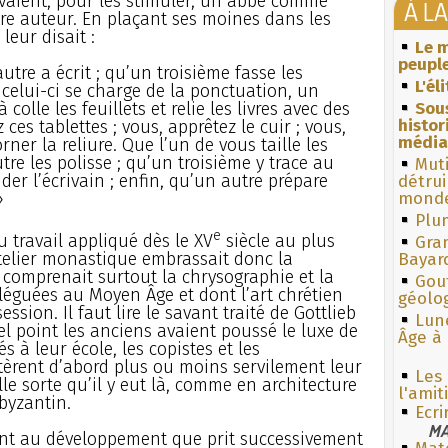
avaient, pour les stimuler, un abbé comme
À L
re auteur. En plaçant ses moines dans les
 leur disait :
Le m
peuple
autre a écrit ; qu’un troisième fasse les
L'él
celui-ci se charge de la ponctuation, un
colle les feuillets et relie les livres avec des
Sous
histo
 ces tablettes ; vous, apprêtez le cuir ; vous,
média
ner la reliure. Que l’un de vous taille les
tre les polisse ; qu’un troisième y trace au
Muti
der l’écrivain ; enfin, qu’un autre prépare
détrui
»
monde
Plum
e
du travail appliqué dès le XV
siècle au plus
Gra
’atelier monastique embrassait donc la
Bayar
il comprenait surtout la chrysographie et la
Gouf
 léguées au Moyen Âge et dont l’art chrétien
géolo
ssion. Il faut lire le savant traité de Gottlieb
Lun
l point les anciens avaient poussé le luxe de
Âge à 
s à leur école, les copistes et les
èrent d’abord plus ou moins servilement leur
Les 
lle sorte qu’il y eut là, comme en architecture
l'amit
byzantin.
Ecr
MA
ent au développement que prit successivement