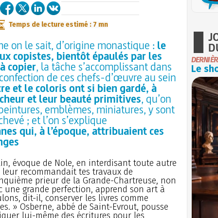
Temps de lecture estimé : 7 mn
J
me on le sait, d’origine monastique :
le
D
aux copistes, bientôt épaulés par les
DERNIÈR
à copier
, la tâche s’accomplissant dans
Le sho
e confection de ces chefs-d’œuvre au sein
ncre et le coloris ont si bien gardé, à
aîcheur et leur beauté primitives
, qu’on
: peintures, emblèmes, miniatures, y sont
hevé ; et l’on s’explique
es qui, à l’époque, attribuaient ces
nges
lin, évoque de Nole, en interdisant toute autre
 leur recommandait tes travaux de
cinquième prieur de la Grande-Chartreuse, non
c une grande perfection, apprend son art à
lons, dit-il, conserver les livres comme
mes. » Osberne, abbé de Saint-Evrout, pousse
briquer lui-même des écritures pour les