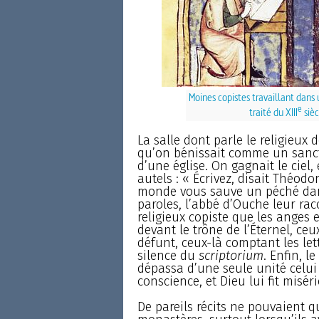
Moines copistes travaillant dans
e
traité du XIII
sièc
La salle dont parle le religieux d
qu’on bénissait comme un sanctu
d’une église. On gagnait le ciel,
autels : « Écrivez, disait Théodo
monde vous sauve un péché dans 
paroles, l’abbé d’Ouche leur rac
religieux copiste que les anges
devant le trône de l’Éternel, ce
défunt, ceux-là comptant les lett
silence du
scriptorium
. Enfin, l
dépassa d’une seule unité celui 
conscience, et Dieu lui fit miséri
De pareils récits ne pouvaient q