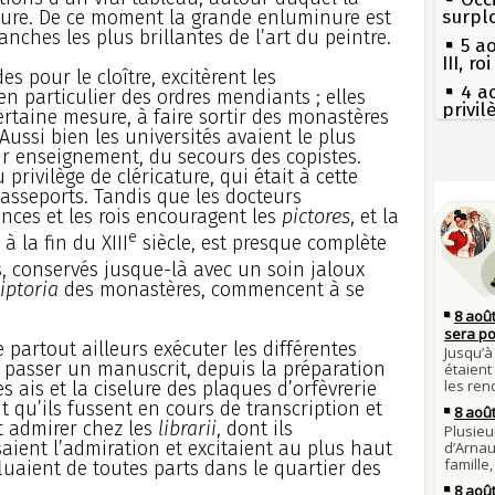
dure. De ce moment la grande enluminure est
surpl
ranches les plus brillantes de l’art du peintre.
5 a
III, r
es pour le cloître, excitèrent les
4 a
en particulier des ordres mendiants ; elles
privi
ertaine mesure, à faire sortir des monastères
Const
Aussi bien les universités avaient le plus
r enseignement, du secours des copistes.
3 a
Guill
u privilège de cléricature, qui était à cette
Séc
passeports. Tandis que les docteurs
canicu
Mus
rinces et les rois encouragent les
pictores
, et la
réouv
27 
e
 la fin du XIII
siècle, est presque complète
Ravail
2 a
nommé
res, conservés jusque-là avec un soin jaloux
Pie
mous
iptoria
des monastères, commencent à se
1er 
poign
Qui
Cléme
Tout
 partout ailleurs exécuter les différentes
atten
31 j
t passer un manuscrit, depuis la préparation
les m
Fran
 ais et la ciselure des plaques d’orfèvrerie
en fo
mort 
it qu’ils fussent en cours de transcription et
30 j
t admirer chez les
librarii
, dont ils
Lan
Poula
son é
saient l’admiration et excitaient au plus haut
Poula
Gaulo
ffluaient de toutes parts dans le quartier des
Bie
29 j