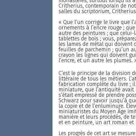
monastères, surtout lorsqu’ils 
Critherius, contemporain de not
salles du
scriptorium
, Critherius
« Que l’un corrige le livre que l’
ornements à l’encre rouge ; que 
autre des peintures ; que celui-là 
tablettes de bois ; vous, préparez
les lames de métal qui doivent or
feuilles de parchemin ; qu’un au
crayon les lignes qui doivent gui
l’encre, et un autre les plumes. 
C’est le principe de la division 
littéraire de tous les métiers. L
fabrication complète du livre ; 
miniature, que l’antiquité avait
s’était empressé de prendre posse
Schwarz pour savoir jusqu’à que
la copie et de l’enluminure. Élevé
miniaturistes du Moyen Âge imit
manière et leurs procédés, de te
et en peinture, un art roman et 
Les progrès de cet art se mesur