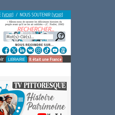
E
/ NOUS SOUTENIR
[VOIR]
[VOIR]
« Hâtons-nous de raconter les délicieuses histoires du
peuple avant qu'il ne les ait oubliées »
(C. Nodier, 1840)
NOUS REJOINDRE SUR...
ir
LIBRAIRIE
Il était une France