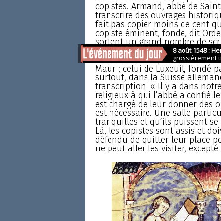
copistes. Armand, abbé de Saint
transcrire des ouvrages histori
fait pas copier moins de cent q
copiste éminent, fonde, dit Order
sortent un grand nombre de scri
Les monastères parisiens de Sain
Maur ; celui de Luxeuil, fondé p
surtout, dans la Suisse alleman
transcription. « Il y a dans notr
religieux à qui l’abbé a confié le
est chargé de leur donner des ou
est nécessaire. Une salle particul
tranquilles et qu’ils puissent se 
Là, les copistes sont assis et doi
défendu de quitter leur place 
ne peut aller les visiter, excepté