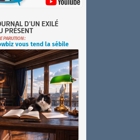
OURNAL D'UN EXILÉ
U PRÉSENT
E PARUTION :
wbiz vous tend la sébile