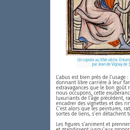
Un copiste au XIVe siècle. Enlum
par Jean de Vignay de
S
L’abus est bien près de l’usage : 
donnant libre carrière à leur fan
extravagances que le bon goût r
nous occupons, cette exubérance 
luxuriants de l’âge précédent, 
encadrer des vignettes et des rin
C’est alors que les peintures, ra
sortes de liens, s’en détachent 
Les figures s’animent et prennen
et grandissent jusqu’aux propor