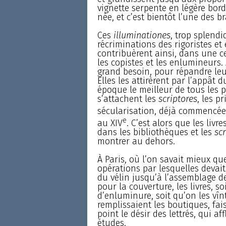
vignette serpente en légère bor
née, et c’est bientôt l’une des b
Ces
illuminationes
, trop splendid
récriminations des rigoristes et 
contribuèrent ainsi, dans une c
les copistes et les enlumineurs. 
grand besoin, pour répandre leu
Elles les attirèrent par l’appât d
époque le meilleur de tous les 
s’attachent les
scriptores
, les p
sécularisation, déjà commencée à
e
au XIV
. C’est alors que les liv
dans les bibliothèques et les
scr
montrer au dehors.
À Paris, où l’on savait mieux que
opérations par lesquelles devai
du vélin jusqu’à l’assemblage des
pour la couverture, les livres, so
d’enluminure, soit qu’on les vîn
remplissaient les boutiques, fai
point le désir des lettrés, qui a
études.