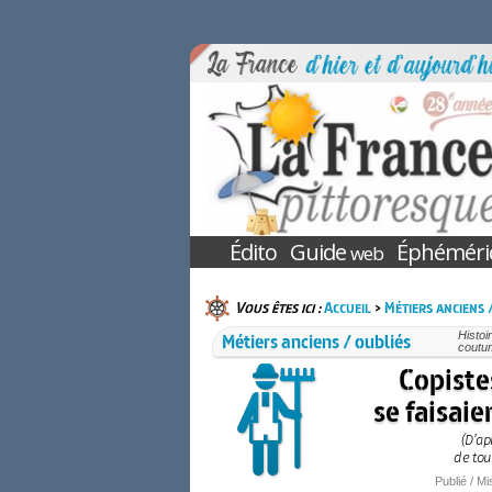
Édito
Guide
Éphéméri
web
Vous êtes ici :
Accueil
>
Métiers anciens 
Métiers anciens / oubliés
Histoi
coutum
Copiste
se faisaie
(D’ap
de tou
Publié / Mi