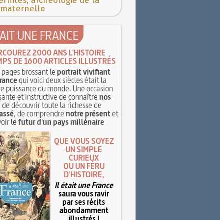
rnités, archéologie de la
 maternelle
TAIT UNE FRANCE
RCOUREZ 2000 ANS L'HISTOIRE
MPS DE 1600 ARTICLES ILLUSTRÉS
pages brossant le
portrait vivifiant
rance
qui voici deux siècles était la
e puissance du monde. Une occasion
sante et instructive de connaître
nos
, de découvrir toute la richesse de
assé
, de comprendre
notre présent
et
oir le
futur d'un pays millénaire
QUE VOUS SOYEZ
UN SIMPLE
CURIEUX
OU UN FÉRU
D'HISTOIRE,
Il était une France
saura vous ravir
par ses récits
abondamment
illustrés !