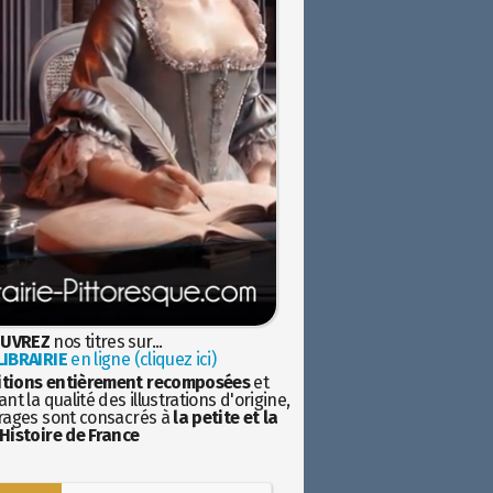
UVREZ
nos titres sur...
IBRAIRIE
en ligne (cliquez ici)
itions entièrement recomposées
et
nt la qualité des illustrations d'origine,
rages sont consacrés à
la petite et la
Histoire de France