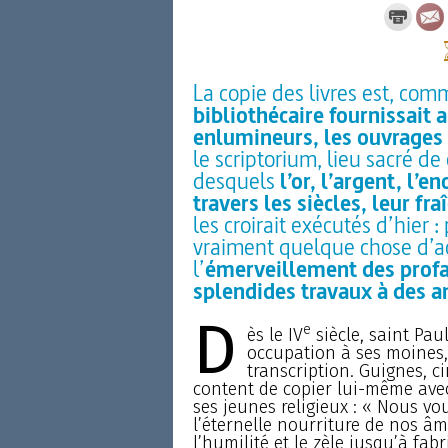
La copie des livres est, com
bibliothécaire fournissait 
enlumineurs, les ouvrages 
le scriptorium, lieu sacré d
desquels
l’or, l’argent, l’e
travers les siècles, leur fr
les croirait exécutés d’hier 
vraiment quelque chose d’ac
l’
émerveillement des profan
splendides travaux à des a
D
e
ès le IV
siècle, saint Pau
occupation à ses moines,
transcription. Guignes, 
content de copier lui-même ave
ses jeunes religieux : « Nous vou
l’éternelle nourriture de nos â
l’humilité et le zèle jusqu’à fa