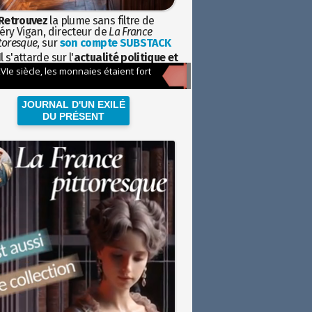
Retrouvez
la plume sans filtre de
éry Vigan, directeur de
La France
toresque
, sur
son compte SUBSTACK
l s'attarde sur l'
actualité politique et
ciétale
avec la hauteur de vue de
istoire
JOURNAL D'UN EXILÉ
DU PRÉSENT