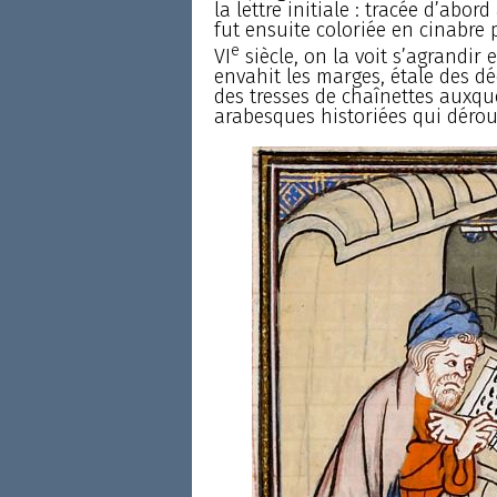
la lettre initiale : tracée d’abo
fut ensuite coloriée en cinabre p
e
VI
siècle, on la voit s’agrandir 
envahit les marges, étale des déc
des tresses de chaînettes auxque
arabesques historiées qui déroul