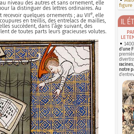
Mate
rd au niveau des autres et sans ornement, elle
figure
our la distinguer des lettres ordinaires. Au
e
et recevoir quelques ornements ; au VII
, elle
IL É
oupures en treillis, des entrelacs de mailles,
lles succèdent, dans l’âge suivant, des
ent de toutes parts leurs gracieuses volutes.
PA
LE TE
1400 
d'une F
premièr
divertis
racines
notre p
d'entrev