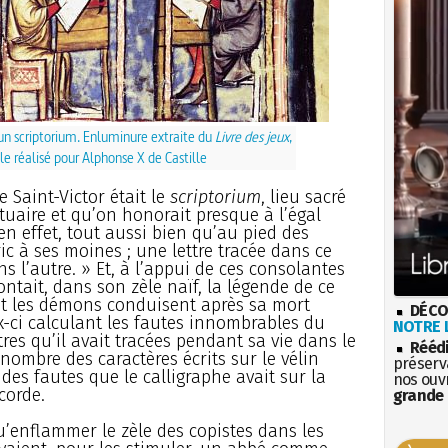
 un scriptorium. Enluminure extraite du
Livre des jeux
,
le réalisé pour Alphonse X de Castille
e Saint-Victor était le
scriptorium
, lieu sacré
aire et qu’on honorait presque à l’égal
 en effet, tout aussi bien qu’au pied des
ric à ses moines ; une lettre tracée dans ce
l’autre. » Et, à l’appui de ces consolantes
ontait, dans son zèle naïf, la légende de ce
 et les démons conduisent après sa mort
DÉCO
ux-ci calculant les fautes innombrables du
NOTRE L
res qu’il avait tracées pendant sa vie dans le
Rééd
e nombre des caractères écrits sur le vélin
préserva
des fautes que le calligraphe avait sur la
nos ouv
corde.
grande 
u’enflammer le zèle des copistes dans les