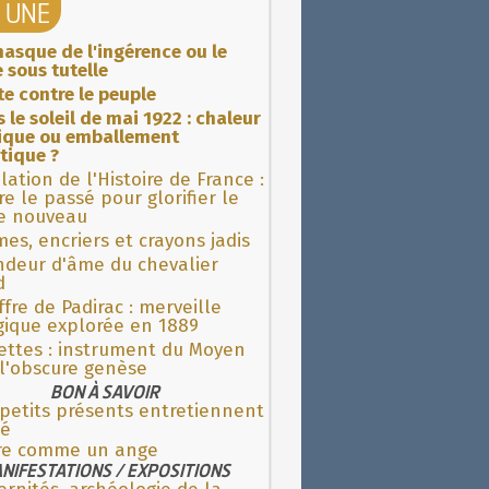
A UNE
asque de l'ingérence ou le
 sous tutelle
ite contre le peuple
 le soleil de mai 1922 : chaleur
rique ou emballement
tique ?
lation de l'Histoire de France :
re le passé pour glorifier le
 nouveau
es, encriers et crayons jadis
ndeur d'âme du chevalier
d
fre de Padirac : merveille
gique explorée en 1889
ettes : instrument du Moyen
l'obscure genèse
BON À SAVOIR
petits présents entretiennent
ié
ire comme un ange
NIFESTATIONS / EXPOSITIONS