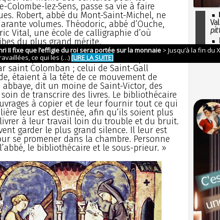
e-Colombe-lez-Sens, passe sa vie à faire
ques. Robert, abbé du Mont-Saint-Michel, ne
Val
uarante volumes. Théodoric, abbé d’Ouche,
pit
ic Vital, une école de calligraphie d’où
I
bes du plus grand mérite.
so
l'H
t-Victor, de Saint-Germain des Prés, de Saint-
ar saint Colomban ; celui de Saint-Gall
de, étaient à la tête de ce mouvement de
e abbaye, dit un moine de Saint-Victor, des
 soin de transcrire des livres. Le bibliothécaire
vrages à copier et de leur fournir tout ce qui
ière leur est destinée, afin qu’ils soient plus
livrer à leur travail loin du trouble et du bruit.
vent garder le plus grand silence. Il leur est
pour se promener dans la chambre. Personne
 l’abbé, le bibliothécaire et le sous-prieur. »