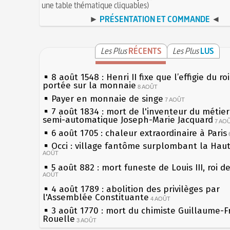
une table thématique cliquables)
►
PRÉSENTATION ET COMMANDE
◄
Les Plus
RÉCENTS
Les Plus
LUS
8 août 1548 : Henri II fixe que l’effigie du ro
portée sur la monnaie
8 AOÛT
Payer en monnaie de singe
7 AOÛT
7 août 1834 : mort de l'inventeur du métier 
semi-automatique Joseph-Marie Jacquard
7 AO
6 août 1705 : chaleur extraordinaire à Paris
Occi : village fantôme surplombant la Hau
AOÛT
5 août 882 : mort funeste de Louis III, roi d
AOÛT
4 août 1789 : abolition des privilèges par
l'Assemblée Constituante
4 AOÛT
3 août 1770 : mort du chimiste Guillaume-F
Rouelle
3 AOÛT