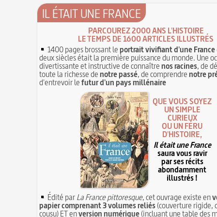
IL ÉTAIT UNE FRANCE
PARCOUREZ 2000 ANS L'HISTOIRE
LE TEMPS DE 1600 ARTICLES ILLUSTRÉS
1400 pages brossant le
portrait vivifiant d'une France
deux siècles était la première puissance du monde. Une o
divertissante et instructive de connaître
nos racines
, de d
toute la richesse de
notre passé
, de comprendre
notre pr
d'entrevoir le
futur d'un pays millénaire
QUE VOUS SOYEZ
UN SIMPLE
CURIEUX
OU UN FÉRU
D'HISTOIRE,
Il était une France
saura vous ravir
par ses récits
abondamment
illustrés !
Édité par
La France pittoresque
, cet ouvrage existe en
v
papier comprenant 3 volumes reliés
(couverture rigide, 
cousu) ET en
version numérique
(incluant une table des m