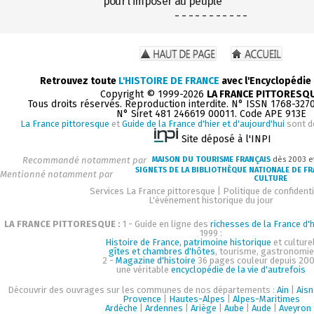
pour l'imposer au peuple
- - - - - - - - - - -
Retrouvez toute
L'HISTOIRE DE FRANCE
avec l'Encyclopédie
Copyright © 1999-2026
LA FRANCE PITTORESQ
Tous droits réservés. Reproduction interdite. N° ISSN 1768-327
N° Siret 481 246619 00011. Code APE 913E
La France pittoresque
et
Guide de la France d'hier et d'aujourd'hui
sont d
Site déposé à l'INPI
Recommandé notamment par
MAISON DU TOURISME FRANÇAIS
dès 2003 e
SIGNETS DE LA BIBLIOTHÈQUE NATIONALE DE F
Mentionné notamment par
CULTURE
Services La France pittoresque
|
Politique de confidenti
L'événement historique du jour
LA FRANCE PITTORESQUE :
1 - Guide en ligne des
richesses de la France d'h
1999 :
Histoire de France, patrimoine historique
et culturel
gîtes et chambres d'hôtes
, tourisme, gastronomie
2 -
Magazine d'histoire
36 pages couleur depuis 200
une véritable
encyclopédie de la vie d'autrefois
Découvrir des ouvrages sur les communes de nos départements :
Ain
|
Aisn
Provence
|
Hautes-Alpes
|
Alpes-Maritimes
Ardèche
|
Ardennes
|
Ariège
|
Aube
|
Aude
|
Aveyron