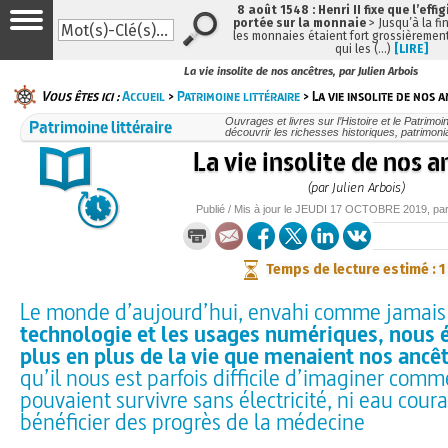
8 août 1548 : Henri II fixe que l’effi
portée sur la monnaie
> Jusqu’à la fin
les monnaies étaient fort grossièrement
qui les (…)
[LIRE]
La vie insolite de nos ancêtres, par Julien Arbois
Vous êtes ici :
Accueil
>
Patrimoine littéraire
> La vie insolite de nos 
Patrimoine littéraire
Ouvrages et livres sur l’Histoire et le Patrimo
découvrir les richesses historiques, patrimonia
La vie insolite de nos a
(par Julien Arbois)
Publié / Mis à jour le
JEUDI
17 OCTOBRE 2019
, pa
Temps de lecture estimé : 1
Le monde d’aujourd’hui, envahi comme jamais
technologie et les usages numériques, nous 
plus en plus de la vie que menaient nos ancê
qu’il nous est parfois difficile d’imaginer comm
pouvaient survivre sans électricité, ni eau cour
bénéficier des progrès de la médecine