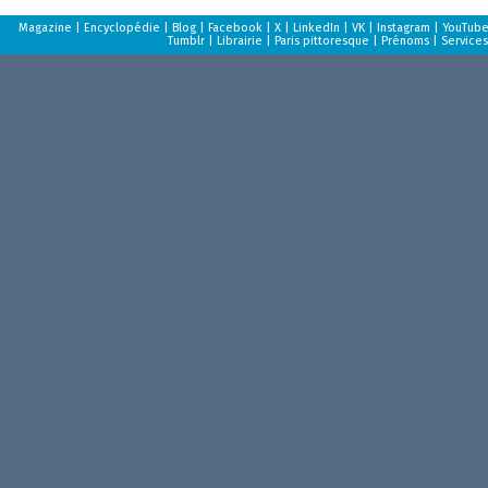
Magazine
|
Encyclopédie
|
Blog
|
Facebook
|
X
|
LinkedIn
|
VK
|
Instagram
|
YouTub
Tumblr
|
Librairie
|
Paris pittoresque
|
Prénoms
|
Services