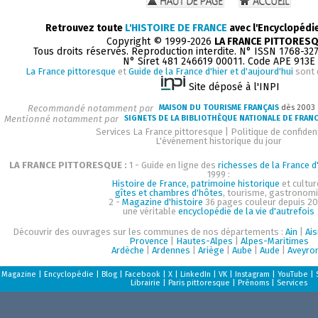
Retrouvez toute
L'HISTOIRE DE FRANCE
avec l'Encyclopédi
Copyright © 1999-2026
LA FRANCE PITTORES
Tous droits réservés. Reproduction interdite. N° ISSN 1768-32
N° Siret 481 246619 00011. Code APE 913E
La France pittoresque
et
Guide de la France d'hier et d'aujourd'hui
sont 
Site déposé à l'INPI
Recommandé notamment par
MAISON DU TOURISME FRANÇAIS
dès 2003
Mentionné notamment par
SIGNETS DE LA BIBLIOTHÈQUE NATIONALE DE FRAN
Services La France pittoresque
|
Politique de confident
L'événement historique du jour
LA FRANCE PITTORESQUE :
1 - Guide en ligne des
richesses de la France d'
1999 :
Histoire de France, patrimoine historique
et cultur
gîtes et chambres d'hôtes
, tourisme, gastronom
2 -
Magazine d'histoire
36 pages couleur depuis 20
une véritable
encyclopédie de la vie d'autrefois
Découvrir des ouvrages sur les communes de nos départements :
Ain
|
Ai
Provence
|
Hautes-Alpes
|
Alpes-Maritimes
Ardèche
|
Ardennes
|
Ariège
|
Aube
|
Aude
|
Aveyro
Magazine
|
Encyclopédie
|
Blog
|
Facebook
|
X
|
LinkedIn
|
VK
|
Instagram
|
YouTube
|
Librairie
|
Paris pittoresque
|
Prénoms
|
Services