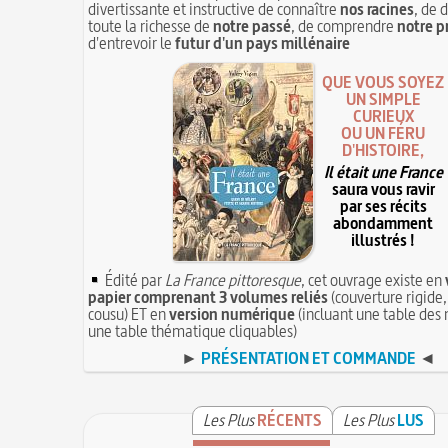
divertissante et instructive de connaître
nos racines
, de 
toute la richesse de
notre passé
, de comprendre
notre p
d'entrevoir le
futur d'un pays millénaire
QUE VOUS SOYEZ
UN SIMPLE
CURIEUX
OU UN FÉRU
D'HISTOIRE,
Il était une France
saura vous ravir
par ses récits
abondamment
illustrés !
Édité par
La France pittoresque
, cet ouvrage existe en
papier comprenant 3 volumes reliés
(couverture rigide,
cousu) ET en
version numérique
(incluant une table des 
une table thématique cliquables)
►
PRÉSENTATION ET COMMANDE
◄
Les Plus
RÉCENTS
Les Plus
LUS