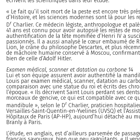
écrivent les scientifiques dans leur étude.
« Le fait qu’il soit mort de la peste est encore très pré
d’Histoire, et les sciences modernes sont là pour les rec
r
D
Charlier. Ce médecin légiste, anthropologue et pal
41 ans est connu pour avoir autopsié les restes de mo
authentification de la tête momifiée d’Henri IV a susc
passionnés. Il a aussi analysé le cœur embaumé de 
Lion, le crâne du philosophe Descartes, et plus réc
de mâchoire humaine conservé à Moscou, confirmant q
bien de celle d’Adolf Hitler.
Examen médical, scanner et datation au carbone 14
Lui et son équipe assurent avoir authentifié la mandi
Louis par examen médical, scanner, datation au carbo
comparaison avec une statue du roi et écrits des chr
l’époque. « Ils décrivent Saint Louis perdant ses dent
morceaux de gencive, ce qui est compatible avec ce qu
r
mandibule », selon le D
Charlier, praticien hospitalie
Versailles-Saint-Quentin-en-Yvelines (UVSQ) et l’Assi
Hôpitaux de Paris (AP-HP), aujourd’hui détaché au m
Branly à Paris.
L’étude, en anglais, est d’ailleurs parsemée de passa
français savoureux, bien que peu ragoûtants. « Il ven