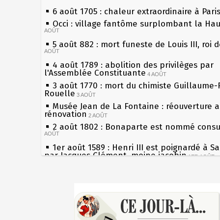
6 août 1705 : chaleur extraordinaire à Pari
Occi : village fantôme surplombant la Ha
AOÛT
5 août 882 : mort funeste de Louis III, roi 
AOÛT
4 août 1789 : abolition des privilèges par
l'Assemblée Constituante
4 AOÛT
3 août 1770 : mort du chimiste Guillaume-
Rouelle
3 AOÛT
Musée Jean de La Fontaine : réouverture 
rénovation
2 AOÛT
2 août 1802 : Bonaparte est nommé consul
AOÛT
1er août 1589 : Henri III est poignardé à S
par Jacques Clément, moine jacobin
1ER AOÛT
31 juillet 1899 : décret instaurant les mou
boîtes aux lettres en fonte de Léon Mougeo
Sécheresses (Grandes), étés caniculaires à
30 juillet 1918 : mort d'Auguste Poulain, f
les siècles
Chocolat Poulain
30 JUILLET
27 mai 1610 : supplice de François Ravailla
29 juillet 1881 : loi sur la liberté de la pre
du roi Henri IV