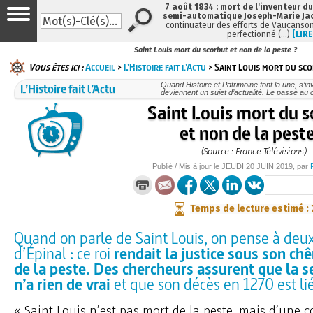
7 août 1834 : mort de l'inventeur du
semi-automatique Joseph-Marie Ja
continuateur des efforts de Vaucanson
perfectionné (…)
[LIRE
Saint Louis mort du scorbut et non de la peste ?
Vous êtes ici :
Accueil
>
L’Histoire fait l’Actu
> Saint Louis mort du sco
L’Histoire fait l’Actu
Quand Histoire et Patrimoine font la une, s’in
deviennent un sujet d’actualité. Le passé au 
Saint Louis mort du s
et non de la pest
(Source : France Télévisions)
Publié / Mis à jour le
JEUDI
20 JUIN 2019
, par
Temps de lecture estimé :
Quand on parle de Saint Louis, on pense à deu
d’Épinal : ce roi
rendait la justice sous son ch
de la peste. Des chercheurs assurent que la 
n’a rien de vrai
et que son décès en 1270 est lié
« Saint Louis n’est pas mort de la peste, mais d’une 