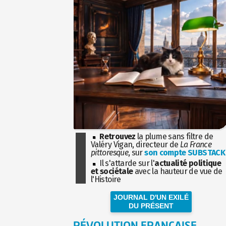
Retrouvez
la plume sans filtre de
Valéry Vigan, directeur de
La France
pittoresque
, sur
son compte SUBSTACK
Il s'attarde sur l'
actualité politique
et sociétale
avec la hauteur de vue de
l'Histoire
JOURNAL D'UN EXILÉ
DU PRÉSENT
RÉVOLUTION FRANÇAISE