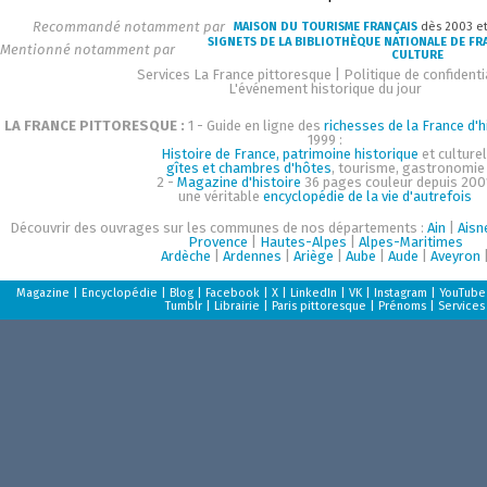
Recommandé notamment par
MAISON DU TOURISME FRANÇAIS
dès 2003 e
SIGNETS DE LA BIBLIOTHÈQUE NATIONALE DE FR
Mentionné notamment par
CULTURE
Services La France pittoresque
|
Politique de confidenti
L'événement historique du jour
LA FRANCE PITTORESQUE :
1 - Guide en ligne des
richesses de la France d'h
1999 :
Histoire de France, patrimoine historique
et culturel
gîtes et chambres d'hôtes
, tourisme, gastronomie
2 -
Magazine d'histoire
36 pages couleur depuis 200
une véritable
encyclopédie de la vie d'autrefois
Découvrir des ouvrages sur les communes de nos départements :
Ain
|
Aisn
Provence
|
Hautes-Alpes
|
Alpes-Maritimes
Ardèche
|
Ardennes
|
Ariège
|
Aube
|
Aude
|
Aveyron
Magazine
|
Encyclopédie
|
Blog
|
Facebook
|
X
|
LinkedIn
|
VK
|
Instagram
|
YouTube
Tumblr
|
Librairie
|
Paris pittoresque
|
Prénoms
|
Services