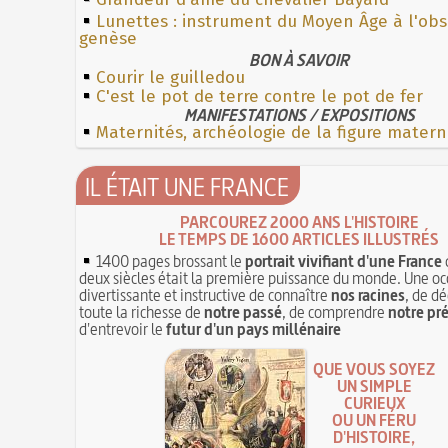
Lunettes : instrument du Moyen Âge à l'ob
genèse
BON À SAVOIR
Courir le guilledou
C'est le pot de terre contre le pot de fer
MANIFESTATIONS / EXPOSITIONS
Maternités, archéologie de la figure matern
IL ÉTAIT UNE FRANCE
PARCOUREZ 2000 ANS L'HISTOIRE
LE TEMPS DE 1600 ARTICLES ILLUSTRÉS
1400 pages brossant le
portrait vivifiant d'une France
deux siècles était la première puissance du monde. Une oc
divertissante et instructive de connaître
nos racines
, de dé
toute la richesse de
notre passé
, de comprendre
notre pr
d'entrevoir le
futur d'un pays millénaire
QUE VOUS SOYEZ
UN SIMPLE
CURIEUX
OU UN FÉRU
D'HISTOIRE,