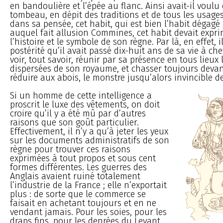
en bandoulière et l’épée au flanc. Ainsi avait-il voulu
tombeau, en dépit des traditions et de tous les usages
dans sa pensée, cet habit, qui est bien l’habit dégagé 
auquel fait allusion Commines, cet habit devait exprim
l’histoire et le symbole de son règne. Par là, en effet, i
postérité qu’il avait passé dix-huit ans de sa vie à che
voir, tout savoir, réunir par sa présence en tous lieux 
dispersées de son royaume, et chasser toujours devant
réduire aux abois, le monstre jusqu’alors invincible de
Si un homme de cette intelligence a
proscrit le luxe des vêtements, on doit
croire qu’il y a été mû par d’autres
raisons que son goût particulier.
Effectivement, il n’y a qu’à jeter les yeux
sur les documents administratifs de son
règne pour trouver ces raisons
exprimées à tout propos et sous cent
formes différentes. Les guerres des
Anglais avaient ruiné totalement
l’industrie de la France ; elle n’exportait
plus : de sorte que le commerce se
faisait en achetant toujours et en ne
vendant jamais. Pour les soies, pour les
draps fins, pour les denrées du Levant,