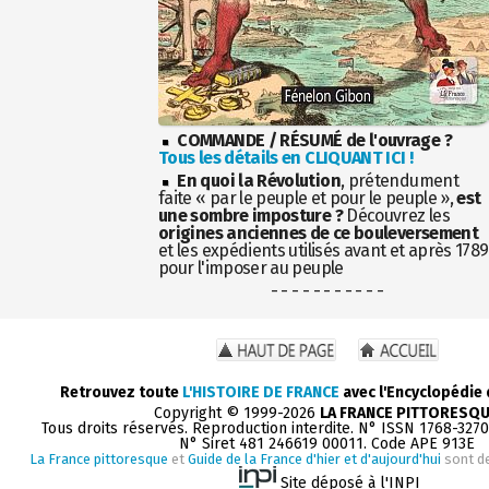
COMMANDE / RÉSUMÉ de l'ouvrage ?
Tous les détails en CLIQUANT ICI !
En quoi la Révolution
, prétendument
faite « par le peuple et pour le peuple »,
est
une sombre imposture ?
Découvrez les
origines anciennes de ce bouleversement
et les expédients utilisés avant et après 1789
pour l'imposer au peuple
- - - - - - - - - - -
Retrouvez toute
L'HISTOIRE DE FRANCE
avec l'Encyclopédie
Copyright © 1999-2026
LA FRANCE PITTORESQ
Tous droits réservés. Reproduction interdite. N° ISSN 1768-327
N° Siret 481 246619 00011. Code APE 913E
La France pittoresque
et
Guide de la France d'hier et d'aujourd'hui
sont d
Site déposé à l'INPI