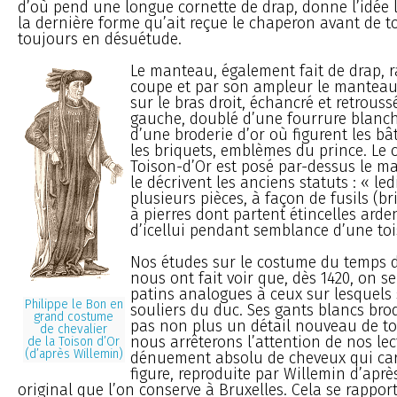
d’où pend une longue cornette de drap, donne l’idée l
la dernière forme qu’ait reçue le chaperon avant de 
toujours en désuétude.
Le manteau, également fait de drap, r
coupe et par son ampleur le manteau
sur le bras droit, échancré et retrouss
gauche, doublé d’une fourrure blanch
d’une broderie d’or où figurent les b
les briquets, emblèmes du prince. Le c
Toison-d’Or est posé par-dessus le ma
le décrivent les anciens statuts : « ledi
plusieurs pièces, à façon de fusils (b
à pierres dont partent étincelles arde
d’icellui pendant semblance d’une toi
Nos études sur le costume du temps d
nous ont fait voir que, dès 1420, on se
patins analogues à ceux sur lesquels
Philippe le Bon en
souliers du duc. Ses gants blancs bro
grand costume
pas non plus un détail nouveau de toi
de chevalier
nous arrêterons l’attention de nos lec
de la Toison d’Or
(d’après Willemin)
dénuement absolu de cheveux qui cara
figure, reproduite par Willemin d’après
original que l’on conserve à Bruxelles. Cela se rappor