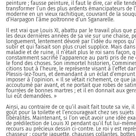
peinture ; fausse peinture, il faut le dire, car elle tend
transformer l’un des plus ardents émancipateurs de l
moderne en un vieux rachitique, couvrant de la souqu
d’Harpagon l’âme poltronne d’un Sganarelle.
Il est vrai que Louis XI, abattu par le travail plus que 
les deux dernières années de sa vie sur une chaise, pe
longuement, lentement dévoré par l’idée du repos qu’il
subir et qui faisait son plus cruel supplice. Mais dans
maladie et de ruine, il n’était plus le roi sans façon, q
constamment sacrifié l’apparence au parti pris de ne
le fond des choses. Son immortel historien, Commine
citions tout à l’heure, le représente visant à l’effet d
Plessis-lez-Tours, et demandant à un éclat d’emprunt
imposer à l’opinion. « Il se vêtait richement, ce que j
accoutumé par avant, et ne portait que robes de satin
fourrées de bonnes martres ; et il en donnait aux gen
lui eût demandées. »
Ainsi, au contraire de ce qu’il avait fait toute sa vie, i
goût pour la toilette et l’encourageait chez ses sujets
libéralités. Maintenant, si l’on veut avoir une idée e
de prédilection de Louis XI pendant qu’il fut lui-même
recours au précieux dessin ci-contre. Le roi y est repr
chasseur : courte jaquette, chausses collantes, bottes