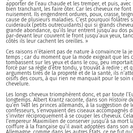
apporter de l’eau chaude et les tremper, et puis, avec
bien tranchant, les faire ôter. Car les cheveux ne font 
nuisement. Ils engendrent ordures, poux, crasse, teign
cause de plusieurs maladies. C’est pourquoi folâtres 
cuideraulx (petits outrecuidants) qui si grands cheveu
grande abondance, qu’ils leur entrent jusqu’au dos pa
par-devant leur couvrent le front jusqu’aux yeux, tan
côtés ils leur cachent les oreilles. »
Ces raisons n’étaient pas de nature à convaincre la j
temps ; car du moment que la mode exigeait que les 
tombassent sur les yeux et dans le cou, peu importai
forcé par sa règle d’être tondu, y trouvât à redire ; et
arguments tirés de la propreté et de la santé, ils n’att
oisifs des cours, à qui rien ne manquait pour le soin 
chevelure.
Les longs cheveux triomphèrent donc, et par toute l’E
longtemps. Albert Krantz raconte, dans son
Histoire d
qu’en 1481 les princes allemands, à la suggestion de l
confesseurs, s’envoyaient des ciseaux accompagnés de
s’inviter réciproquement à se couper les cheveux. Ce
l’empereur Maximilien de conserver jusqu’à sa mort la
coiffure à la française qu’il avait adoptées dans son 
Allemagne, comme dans les autres États, ce ne fut qu