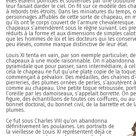
elles étaient pointues et soutenues par une doublure
leur faisait darder le ciel. On fit sur ce modèle des c
à rebords très étroits. Dans les miniatures du temps, o
personnages affublés de cette sorte de chapeau, en
qu’ils ont le corps couvert de l’armure chevaleresque.
chapeaux s’amendèrent sous le règne suivant. Les pre
réduits à la forme et aux dimensions de simples calotte
que les hommes de loi et les docteurs qui les conservè
peu élevés, comme marque distinctive de leur état.
Louis XI tenta en vain, par son exemple particulier, d
chapeaux à une mode raisonnable. On n’abandonna 
pyramidale que pour passer, sans intermédiaire, à cel
cela le chapeau ne fut qu’une plate copie de la toque
commençait à prévaloir. Des médailles, des chaînes d’
pierreries, des plumes ornées de perles, s’ajoutèrent 
comme au chapeau. Une petite toque retroussée, porté
l’oreille par les damoiseaux, s’appelait
barrette
. On pe
figure, des échantillons de toutes ces coiffures, ou a
bonnet doctoral, du bonnet civil, de la barrette et de 
plumes.
Ce fut sous Charles VIII qu’on abandonna
définitivement les poulaines. Les portraits de
la vieillesse de Louis XI représentent déjà ce