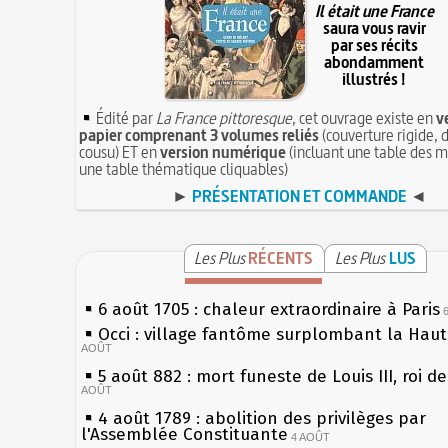
Il était une France
saura vous ravir
par ses récits
abondamment
illustrés !
Édité par
La France pittoresque
, cet ouvrage existe en
v
papier comprenant 3 volumes reliés
(couverture rigide, d
cousu) ET en
version numérique
(incluant une table des m
une table thématique cliquables)
►
PRÉSENTATION ET COMMANDE
◄
Les Plus
RÉCENTS
Les Plus
LUS
6 août 1705 : chaleur extraordinaire à Paris
Occi : village fantôme surplombant la Hau
AOÛT
5 août 882 : mort funeste de Louis III, roi d
AOÛT
4 août 1789 : abolition des privilèges par
l'Assemblée Constituante
4 AOÛT