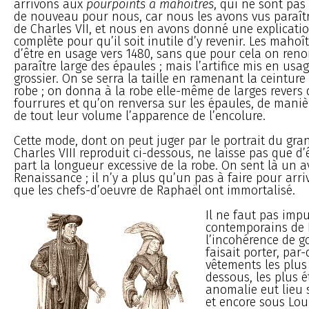
arrivons aux
pourpoints à mahoîtres
, qui ne sont pa
de nouveau pour nous, car nous les avons vus paraîtr
de Charles VII, et nous en avons donné une explicati
complète pour qu’il soit inutile d’y revenir. Les mahoî
d’être en usage vers 1480, sans que pour cela on reno
paraître large des épaules ; mais l’artifice mis en usa
grossier. On se serra la taille en ramenant la ceinture
robe ; on donna à la robe elle-même de larges revers 
fourrures et qu’on renversa sur les épaules, de mani
de tout leur volume l’apparence de l’encolure.
Cette mode, dont on peut juger par le portrait du gr
Charles VIII reproduit ci-dessous, ne laisse pas que d’
part la longueur excessive de la robe. On sent là un a
Renaissance ; il n’y a plus qu’un pas à faire pour arr
que les chefs-d’oeuvre de Raphaël ont immortalisé.
Il ne faut pas imp
contemporains de 
l’incohérence de g
faisait porter, par-
vêtements les plus 
dessous, les plus é
anomalie eut lieu 
et encore sous Lou