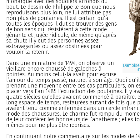
monarque avec des soudiers arrondis du
bout. Le dessin de Philippe le Bon que nous
reproduisons plus loin, ne lui attribue pas
non plus de poulaines. Il est certain qu’à
toutes les époques il dut se trouver des gens
de bon sens qui résistèrent à cette mode
gênante et jugée ridicule, de même qu’après
sa chute il y eut des personnes assez
extravagantes ou assez obstinées pour
vouloir la retenir.
Dans une miniature de 1494, on observe un
Damoise
vieillard encore chaussé de galoches à
d
pointes. Au moins celui-là avait pour excuse
l’amour du temps passé, naturel à son âge. Quoi qu’il 
prenant une moyenne entre ces cas particuliers, on 
placer vers l’an 1485 l’extinction des poulaines. Il y av
quatre siècles qu’elles avaient commencé à paraître, 
long espace de temps, restaurées autant de fois que pr
avaient tenu comme enfermée dans un cercle infranc
mode des chaussures. Le charme fut rompu du mome
de leur conférer les honneurs de l’anathème ; elles t
mêmes pour ne plus être reprises.
En continuant notre commentaire sur les modes de 1