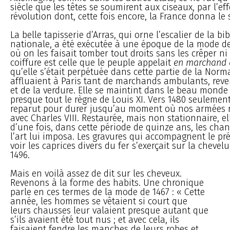
siècle que les têtes se soumirent aux ciseaux, par l’ef
révolution dont, cette fois encore, la France donna le 
La belle tapisserie d’Arras, qui orne l’escalier de la b
nationale, a été exécutée à une époque de la mode d
où on les faisait tomber tout droits sans les crêper ni l
coiffure est celle que le peuple appelait
en marchand 
qu’elle s’était perpétuée dans cette partie de la Nor
affluaient à Paris tant de marchands ambulants, reve
et de la verdure. Elle se maintint dans le beau mond
presque tout le règne de Louis XI. Vers 1480 seulement
reparut pour durer jusqu’au moment où nos armées re
avec Charles VIII. Restaurée, mais non stationnaire, el
d’une fois, dans cette période de quinze ans, les ch
l’art lui imposa. Les gravures qui accompagnent le pré
voir les caprices divers du fer s’exerçait sur la chevelu
1496.
Mais en voilà assez de dit sur les cheveux.
Revenons à la forme des habits. Une chronique
parle en ces termes de la mode de 1467 : « Cette
année, les hommes se vêtaient si court que
leurs chausses leur valaient presque autant que
s’ils avaient été tout nus ; et avec cela, ils
faisaient fendre les manches de leurs robes et