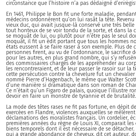
circonstance que l’histoire n’a pas dédaigné d’enregist
En 1461, Philippe le Bon fit une forte maladie, pendant
médecins ordonnèrent qu’on lui rasât la tête. Revenu 
vieux duc, qui avait jusque-là conservé une très belle 
tout honteux de se voir tondu de la sorte, et dans la 
se moquât de lui, ou plutôt pour n’être pas le seul do
moquât, il fit un édit portant que tous les hommes no
états eussent à se faire raser à son exemple. Plus de 
personnes firent, au vu de l’ordonnance, le sacrifice d
pour les autres, en plus grand nombre, qui s’y refusèren
des commissaires chargés de les appréhender au corp
les rencontreraient, et de leur passer le rasoir sur la t
cette persécution contre la chevelure fut un chevalie
nommé Pierre d’Hagenbach, le même que Walter Scott a
d’une manière si dramatique dans son roman de Charl
Ce n’était qu’un Figaro de palais, quoique l’illustre r
devoir en faire un monstre de tyrannie et de brutalité
La mode des têtes rases ne fit pas fortune, en dépit d
exercées en Flandre, violences auxquelles se mêlèrent
déclamations des moralistes français. Un cordelier, éc
premières années du règne de Louis XI, comparait les
biens temporels dont il est nécessaire de se détache
qui a grande abondance de cheveux, dit cet auteur, doi