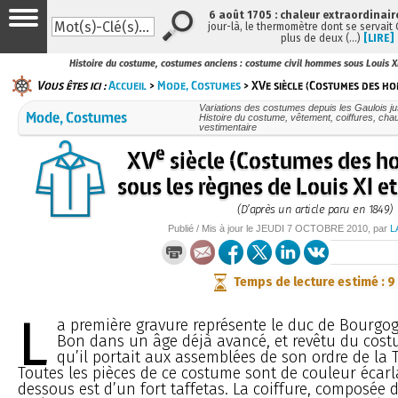
6 août 1705 : chaleur extraordinair
jour-là, le thermomètre dont se servait
plus de deux (…)
[LIRE]
Histoire du costume, costumes anciens : costume civil hommes sous Louis XI 
Vous êtes ici :
Accueil
>
Mode, Costumes
> XVe siècle (Costumes des ho
Variations des costumes depuis les Gaulois ju
Mode, Costumes
Histoire du costume, vêtement, coiffures, ch
vestimentaire
e
XV
siècle (Costumes des h
sous les règnes de Louis XI et
(D’après un article paru en 1849)
Publié / Mis à jour le
JEUDI
7 OCTOBRE 2010
, par
L
Temps de lecture estimé : 9
L
a première gravure représente le duc de Bourgog
Bon dans un âge déjà avancé, et revêtu du cos
qu’il portait aux assemblées de son ordre de la 
Toutes les pièces de ce costume sont de couleur écarl
dessous est d’un fort taffetas. La coiffure, composée 