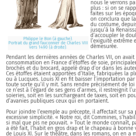
nous le verrons par 
plus : si on se rap
faites sur les époq
on conclura que l
du costume, depui
jusqu’à la Renaiss
d’accoupler le dou
Philippe le Bon (à gauche).
l’exiguïté extrême 
Portrait du grand fauconnier de Charles VIII
démesurée.
vers 1490 (à droite).
Pendant les dernières années de Charles VII, on avait 
consommation en France d’étoffes de soie, principale
brochés et du brocard, appelé drap d’or dans les aut
Ces étoffes étaient apportées d’Italie, fabriquées la p
ou à Lucques. Louis XI en fit baisser l’importation par
toute sorte qu’il y mit. Sans rendre précisément de loi
ce n’est à l’égard de ses gens d’armes, il restreignit l’
soieries, soit en les surchargeant de taxes, soit en po
d’avanies publiques ceux qui en portaient.
Pour joindre l’exemple au précepte, il affectait sur s
excessive simplicité. « Notre roi, dit Commines, s’habill
si mal que pis ne pouvait. » Tout le monde connaît, p
a été fait, l’habit en gros drap et le chapeau à bonne
de Louis XI. Sur le théâtre, dans les romans, on en a m