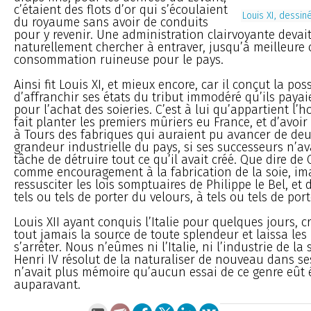
c’étaient des flots d’or qui s’écoulaient
Louis XI, dessin
du royaume sans avoir de conduits
pour y revenir. Une administration clairvoyante devait
naturellement chercher à entraver, jusqu’à meilleure
consommation ruineuse pour le pays.
Ainsi fit Louis XI, et mieux encore, car il conçut la poss
d’affranchir ses états du tribut immodéré qu’ils payaien
pour l’achat des soieries. C’est à lui qu’appartient l’
fait planter les premiers mûriers eu France, et d’avoi
à Tours des fabriques qui auraient pu avancer de deux
grandeur industrielle du pays, si ses successeurs n’av
tâche de détruire tout ce qu’il avait créé. Que dire de C
comme encouragement à la fabrication de la soie, im
ressusciter les lois somptuaires de Philippe le Bel, et
tels ou tels de porter du velours, à tels ou tels de por
Louis XII ayant conquis l’Italie pour quelques jours, 
tout jamais la source de toute splendeur et laissa les
s’arrêter. Nous n’eûmes ni l’Italie, ni l’industrie de la
Henri IV résolut de la naturaliser de nouveau dans se
n’avait plus mémoire qu’aucun essai de ce genre eût 
auparavant.