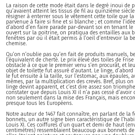
La raison de cette mode était dans le degré inouï de p
qu’avaient atteint les tissus de fil au quinzième siècl
résigner à enterrer sous le vêtement cette toile que la 
parvenue à faire si fine et si blanche ; et comme l’idé
d’abord d’en faire parade par-devant soi en tenant le
ouvert sur la poitrine, on pratiqua des entailles aux
fenêtres par où il était permis à l’oeil d’entrevoir la b
chemise.
Qu’on n’oublie pas qu’en fait de produits manuels, be
l’équivalent de cherté. Le prix élevé des toiles de Frise
obstacle à ce que le premier venu s’en procurât, et l
objet de toilette fut assuré d’autant. Le linge, d’abord
le fut ensuite à la taille, sur l’estomac, aux épaules, 
mêmes, par la multiplication des crevés. Bref, plus on
linge devint apparent, et c’est dire assez son triomph
constater que depuis Louis XI il n’a pas cessé d’avoir
non seulement dans la mise des Français, mais encore
presque tous les Européens.
Notre auteur de 1467 fait connaître, en parlant de la 
bonnets, un autre signe bien caractéristique de l’hab
Louis XI. Ces coiffures d’un quart et demi de haut (en
centimètres) ressemblaient beaucoup aux bonnets de 