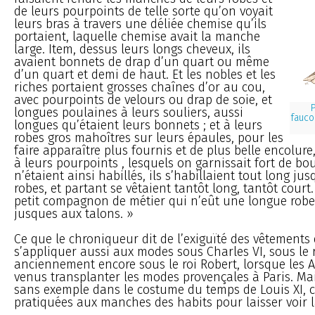
de leurs pourpoints de telle sorte qu’on voyait
leurs bras à travers une déliée chemise qu’ils
portaient, laquelle chemise avait la manche
large. Item, dessus leurs longs cheveux, ils
avaient bonnets de drap d’un quart ou même
d’un quart et demi de haut. Et les nobles et les
riches portaient grosses chaînes d’or au cou,
avec pourpoints de velours ou drap de soie, et
P
longues poulaines à leurs souliers, aussi
fauco
longues qu’étaient leurs bonnets ; et à leurs
robes gros mahoîtres sur leurs épaules, pour les
faire apparaître plus fournis et de plus belle encolure
à leurs pourpoints , lesquels on garnissait fort de bour
n’étaient ainsi habillés, ils s’habillaient tout long ju
robes, et partant se vêtaient tantôt long, tantôt court. 
petit compagnon de métier qui n’eût une longue robe
jusques aux talons. »
Ce que le chroniqueur dit de l’exiguïté des vêtements
s’appliquer aussi aux modes sous Charles VI, sous le r
anciennement encore sous le roi Robert, lorsque les A
venus transplanter les modes provençales à Paris. Mai
sans exemple dans le costume du temps de Louis XI, c’
pratiquées aux manches des habits pour laisser voir 