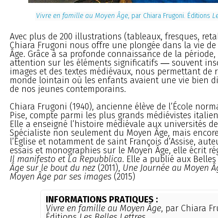
Vivre en famille au Moyen Âge
, par Chiara Frugoni. Éditions
Le
Avec plus de 200 illustrations (tableaux, fresques, reta
Chiara Frugoni nous offre une plongée dans la vie de
Âge. Grâce à sa profonde connaissance de la période, e
attention sur les éléments significatifs ― souvent ins
images et des textes médiévaux, nous permettant de r
monde lointain où les enfants avaient une vie bien di
de nos jeunes contemporains.
Chiara Frugoni (1940), ancienne élève de l’École norm
Pise, compte parmi les plus grands médiévistes italie
Elle a enseigné l’histoire médiévale aux universités d
Spécialiste non seulement du Moyen Âge, mais encore 
l’Église et notamment de saint François d’Assise, au
essais et monographies sur le Moyen Âge, elle écrit r
Il manifesto et La Repubblica
. Elle a publié aux Belles
Âge sur le bout du nez
(2011),
Une Journée au Moyen Â
Moyen Âge par ses images
(2015)
INFORMATIONS PRATIQUES :
Vivre en famille au Moyen Âge
, par Chiara Fr
Éditions
Les Belles Lettres
.