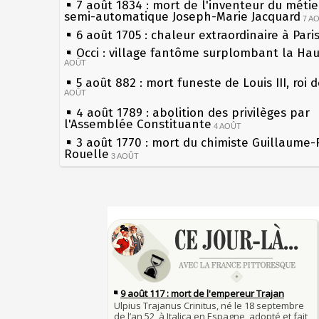
7 août 1834 : mort de l'inventeur du métier
semi-automatique Joseph-Marie Jacquard
7 A
6 août 1705 : chaleur extraordinaire à Pari
Occi : village fantôme surplombant la Ha
AOÛT
5 août 882 : mort funeste de Louis III, roi 
AOÛT
4 août 1789 : abolition des privilèges par
l'Assemblée Constituante
4 AOÛT
3 août 1770 : mort du chimiste Guillaume-
Rouelle
3 AOÛT
Musée Jean de La Fontaine : réouverture 
rénovation
2 AOÛT
2 août 1802 : Bonaparte est nommé consul
Sécheresses (Grandes), étés caniculaires à
AOÛT
les siècles
1er août 1589 : Henri III est poignardé à S
27 mai 1610 : supplice de François Ravailla
par Jacques Clément, moine jacobin
du roi Henri IV
1ER AOÛT
31 juillet 1899 : décret instaurant les mou
Pierre qui roule n'amasse pas mousse
boîtes aux lettres en fonte de Léon Mougeo
Qui aime bien châtie bien
30 juillet 1918 : mort d'Auguste Poulain, f
Tout vient à point à qui sait attendre
Chocolat Poulain
30 JUILLET
François II (né le 19 janvier 1544, mort le