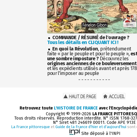
COMMANDE / RÉSUMÉ de l'ouvrage ?
Tous les détails en CLIQUANT ICI !
En quoi la Révolution
, prétendument
faite « par le peuple et pour le peuple »,
es
une sombre imposture ?
Découvrez les
origines anciennes de ce bouleversement
et les expédients utilisés avant et après 17
pour l'imposer au peuple
- - - - - - - - - - -
Retrouvez toute
L'HISTOIRE DE FRANCE
avec l'Encyclopédi
Copyright © 1999-2026
LA FRANCE PITTORES
Tous droits réservés. Reproduction interdite. N° ISSN 1768-32
N° Siret 481 246619 00011. Code APE 913E
La France pittoresque
et
Guide de la France d'hier et d'aujourd'hui
sont 
Site déposé à l'INPI