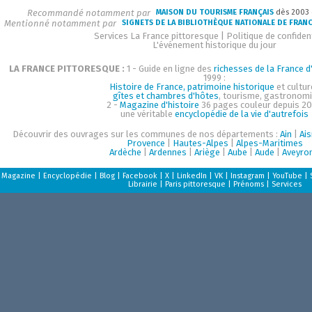
Recommandé notamment par
MAISON DU TOURISME FRANÇAIS
dès 2003
Mentionné notamment par
SIGNETS DE LA BIBLIOTHÈQUE NATIONALE DE FRAN
Services La France pittoresque
|
Politique de confident
L'événement historique du jour
LA FRANCE PITTORESQUE :
1 - Guide en ligne des
richesses de la France d'
1999 :
Histoire de France, patrimoine historique
et cultur
gîtes et chambres d'hôtes
, tourisme, gastronom
2 -
Magazine d'histoire
36 pages couleur depuis 20
une véritable
encyclopédie de la vie d'autrefois
Découvrir des ouvrages sur les communes de nos départements :
Ain
|
Ai
Provence
|
Hautes-Alpes
|
Alpes-Maritimes
Ardèche
|
Ardennes
|
Ariège
|
Aube
|
Aude
|
Aveyro
Magazine
|
Encyclopédie
|
Blog
|
Facebook
|
X
|
LinkedIn
|
VK
|
Instagram
|
YouTube
|
Librairie
|
Paris pittoresque
|
Prénoms
|
Services