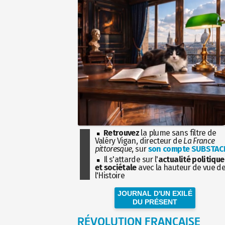
Retrouvez
la plume sans filtre de
Valéry Vigan, directeur de
La France
pittoresque
, sur
son compte SUBSTAC
Il s'attarde sur l'
actualité politique
et sociétale
avec la hauteur de vue d
l'Histoire
JOURNAL D'UN EXILÉ
DU PRÉSENT
RÉVOLUTION FRANÇAISE