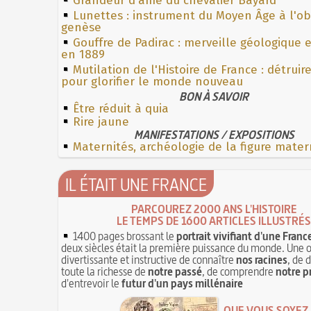
Grandeur d'âme du chevalier Bayard
Lunettes : instrument du Moyen Âge à l'o
genèse
Gouffre de Padirac : merveille géologique 
en 1889
Mutilation de l'Histoire de France : détruir
pour glorifier le monde nouveau
BON À SAVOIR
Être réduit à quia
Rire jaune
MANIFESTATIONS / EXPOSITIONS
Maternités, archéologie de la figure mater
IL ÉTAIT UNE FRANCE
PARCOUREZ 2000 ANS L'HISTOIRE
LE TEMPS DE 1600 ARTICLES ILLUSTRÉS
1400 pages brossant le
portrait vivifiant d'une Franc
deux siècles était la première puissance du monde. Une 
divertissante et instructive de connaître
nos racines
, de 
toute la richesse de
notre passé
, de comprendre
notre p
d'entrevoir le
futur d'un pays millénaire
QUE VOUS SOYEZ