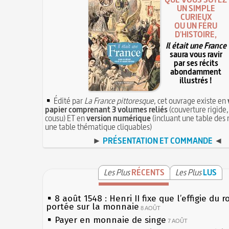
UN SIMPLE
CURIEUX
OU UN FÉRU
D'HISTOIRE,
Il était une France
saura vous ravir
par ses récits
abondamment
illustrés !
Édité par
La France pittoresque
, cet ouvrage existe en
papier comprenant 3 volumes reliés
(couverture rigide,
cousu) ET en
version numérique
(incluant une table des 
une table thématique cliquables)
►
PRÉSENTATION ET COMMANDE
◄
Les Plus
RÉCENTS
Les Plus
LUS
8 août 1548 : Henri II fixe que l’effigie du r
portée sur la monnaie
8 AOÛT
Payer en monnaie de singe
7 AOÛT