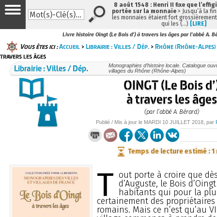
8 août 1548 : Henri II fixe que l’effig
portée sur la monnaie
> Jusqu’à la fin
les monnaies étaient fort grossièrement 
qui les (…)
[LIRE]
Livre histoire Oingt (Le Bois d') à travers les âges par l'abbé A. B
Vous êtes ici :
Accueil
>
Librairie : Villes / Dép.
>
Rhône (Rhône-Alpes)
travers les âges
Librairie : Villes / Dép.
Monographies d’histoire locale. Catalogue ouvra
villages du Rhône (Rhône-Alpes)
OINGT (Le Bois d’
à travers les âges
(par l’abbé A. Bérard)
Publié / Mis à jour le
MARDI
10 JUILLET 2018
, par
Temps de lecture estimé : 1
T
out porte à croire que dè
d’Auguste, le Bois d’Oing
habitants qui pour la plu
certainement des propriétaires
romains. Mais ce n’est qu’au VII