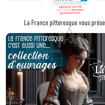
Saisissez votre mail, et
appuyez sur OK
pour vous
abonner
gratuitement