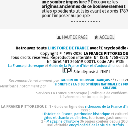
une sombre imposture ?
Découvrez les
origines anciennes de ce bouleversement
et les expédients utilisés avant et après 1789
pour l'imposer au peuple
- - - - - - - - - - -
Retrouvez toute
L'HISTOIRE DE FRANCE
avec l'Encyclopédie
Copyright © 1999-2026
LA FRANCE PITTORESQ
Tous droits réservés. Reproduction interdite. N° ISSN 1768-327
N° Siret 481 246619 00011. Code APE 913E
La France pittoresque
et
Guide de la France d'hier et d'aujourd'hui
sont d
Site déposé à l'INPI
Recommandé notamment par
MAISON DU TOURISME FRANÇAIS
dès 2003 e
SIGNETS DE LA BIBLIOTHÈQUE NATIONALE DE FR
Mentionné notamment par
CULTURE
Services La France pittoresque
|
Politique de confidenti
L'événement historique du jour
LA FRANCE PITTORESQUE :
1 - Guide en ligne des
richesses de la France d'h
1999 :
Histoire de France, patrimoine historique
et culturel
gîtes et chambres d'hôtes
, tourisme, gastronomie
2 -
Magazine d'histoire
36 pages couleur depuis 200
une véritable
encyclopédie de la vie d'autrefois