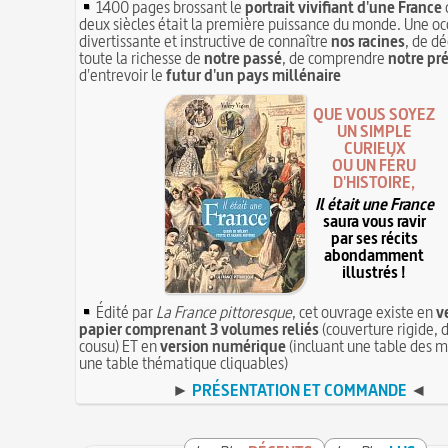
1400 pages brossant le
portrait vivifiant d'une France
deux siècles était la première puissance du monde. Une oc
divertissante et instructive de connaître
nos racines
, de dé
toute la richesse de
notre passé
, de comprendre
notre pr
d'entrevoir le
futur d'un pays millénaire
QUE VOUS SOYEZ
UN SIMPLE
CURIEUX
OU UN FÉRU
D'HISTOIRE,
Il était une France
saura vous ravir
par ses récits
abondamment
illustrés !
Édité par
La France pittoresque
, cet ouvrage existe en
v
papier comprenant 3 volumes reliés
(couverture rigide, d
cousu) ET en
version numérique
(incluant une table des m
une table thématique cliquables)
►
PRÉSENTATION ET COMMANDE
◄