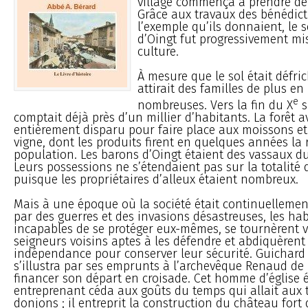
village commença à prendre de
Grâce aux travaux des bénédict
l’exemple qu’ils donnaient, le 
d’Oingt fut progressivement mi
culture.
À mesure que le sol était défric
attirait des familles de plus en
e
nombreuses. Vers la fin du X
s
comptait déjà près d’un millier d’habitants. La forêt a
entièrement disparu pour faire place aux moissons et
vigne, dont les produits firent en quelques années la 
population. Les barons d’Oingt étaient des vassaux d
Leurs possessions ne s’étendaient pas sur la totalité 
puisque les propriétaires d’alleux étaient nombreux.
Mais à une époque où la société était continuellemen
par des guerres et des invasions désastreuses, les ha
incapables de se protéger eux-mêmes, se tournèrent v
seigneurs voisins aptes à les défendre et abdiquèrent
indépendance pour conserver leur sécurité. Guichard I
s’illustra par ses emprunts à l’archevêque Renaud de
financer son départ en croisade. Cet homme d’église 
entreprenant céda aux goûts du temps qui allait aux 
donjons ; il entreprit la construction du château fort