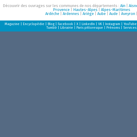
Découvrir des ouvrages sur les communes de nos départements :
Ain
|
Aisn
Provence
|
Hautes-Alpes
|
Alpes-Maritimes
Ardèche
|
Ardennes
|
Ariège
|
Aube
|
Aude
|
Aveyron
Magazine
|
Encyclopédie
|
Blog
|
Facebook
|
X
|
LinkedIn
|
VK
|
Instagram
|
YouTube
Tumblr
|
Librairie
|
Paris pittoresque
|
Prénoms
|
Services