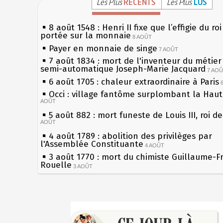
Les Plus
RÉCENTS
Les Plus
LUS
8 août 1548 : Henri II fixe que l’effigie du ro
portée sur la monnaie
8 AOÛT
Payer en monnaie de singe
7 AOÛT
7 août 1834 : mort de l'inventeur du métier 
semi-automatique Joseph-Marie Jacquard
7 AO
6 août 1705 : chaleur extraordinaire à Paris
Occi : village fantôme surplombant la Hau
AOÛT
5 août 882 : mort funeste de Louis III, roi d
AOÛT
4 août 1789 : abolition des privilèges par
l'Assemblée Constituante
4 AOÛT
3 août 1770 : mort du chimiste Guillaume-F
Rouelle
3 AOÛT
Musée Jean de La Fontaine : réouverture a
rénovation
2 AOÛT
2 août 1802 : Bonaparte est nommé consul 
Sécheresses (Grandes), étés caniculaires à 
AOÛT
les siècles
1er août 1589 : Henri III est poignardé à Sa
27 mai 1610 : supplice de François Ravaillac