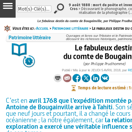
9 août 1888 : mort du poète et inve
Cros
> Découvrant le phonographe, con
réalisation de la photographie (
Le fabuleux destin du comte de Bougainville, par Philippe Prud
Vous êtes ici :
Accueil
>
Patrimoine littéraire
> Le fabuleux destin du 
Patrimoine littéraire
Ouvrages et livres sur l’Histoire et le Patrimo
découvrir les richesses historiques, patrimonia
Le fabuleux desti
du comte de Bougainv
(par Philippe Prudhomme)
Publié / Mis à jour le
JEUDI
5 AVRIL 2018
, par
R
Temps de lecture estimé : 1
C’est en
avril 1768 que l’expédition montée p
Antoine de Bougainville arrive à Tahiti
. Son s
que neuf jours et pourtant, il a changé le cours 
océanienne ; la nôtre également, car
la relatio
exploration a exercé une véritable influence s