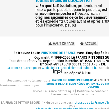
Tous les détails en CLIQUANT ICI !
En quoi la Révolution
, prétendument
faite « par le peuple et pour le peuple »,
est
une sombre imposture ?
Découvrez les
origines anciennes de ce bouleversement
et les expédients utilisés avant et après 1789
pour l'imposer au peuple
- - - - - - - - - - -
Retrouvez toute
L'HISTOIRE DE FRANCE
avec l'Encyclopédie
Copyright © 1999-2026
LA FRANCE PITTORESQ
Tous droits réservés. Reproduction interdite. N° ISSN 1768-327
N° Siret 481 246619 00011. Code APE 913E
La France pittoresque
et
Guide de la France d'hier et d'aujourd'hui
sont d
Site déposé à l'INPI
Recommandé notamment par
MAISON DU TOURISME FRANÇAIS
dès 2003 e
SIGNETS DE LA BIBLIOTHÈQUE NATIONALE DE FR
Mentionné notamment par
CULTURE
Services La France pittoresque
|
Politique de confidenti
L'événement historique du jour
LA FRANCE PITTORESQUE :
1 - Guide en ligne des
richesses de la France d'h
1999 :
Histoire de France, patrimoine historique
et culturel