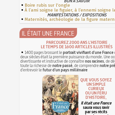
BON À SAVOIR
Boire rubis sur l'ongle
À l’ami soigne le figuier, à l’ennemi soigne 
MANIFESTATIONS / EXPOSITIONS
Maternités, archéologie de la figure matern
IL ÉTAIT UNE FRANCE
PARCOUREZ 2000 ANS L'HISTOIRE
LE TEMPS DE 1600 ARTICLES ILLUSTRÉS
1400 pages brossant le
portrait vivifiant d'une France
deux siècles était la première puissance du monde. Une oc
divertissante et instructive de connaître
nos racines
, de dé
toute la richesse de
notre passé
, de comprendre
notre pr
d'entrevoir le
futur d'un pays millénaire
QUE VOUS SOYEZ
UN SIMPLE
CURIEUX
OU UN FÉRU
D'HISTOIRE,
Il était une France
saura vous ravir
par ses récits