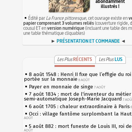
abondamment
illustrés !
Édité par
La France pittoresque
, cet ouvrage existe en
v
papier comprenant 3 volumes reliés
(couverture rigide, d
cousu) ET en
version numérique
(incluant une table des m
une table thématique cliquables)
►
PRÉSENTATION ET COMMANDE
◄
Les Plus
RÉCENTS
Les Plus
LUS
8 août 1548 : Henri II fixe que l’effigie du ro
portée sur la monnaie
8 AOÛT
Payer en monnaie de singe
7 AOÛT
7 août 1834 : mort de l'inventeur du métier 
semi-automatique Joseph-Marie Jacquard
7 AO
6 août 1705 : chaleur extraordinaire à Paris
Occi : village fantôme surplombant la Hau
AOÛT
5 août 882 : mort funeste de Louis III, roi d
AOÛT