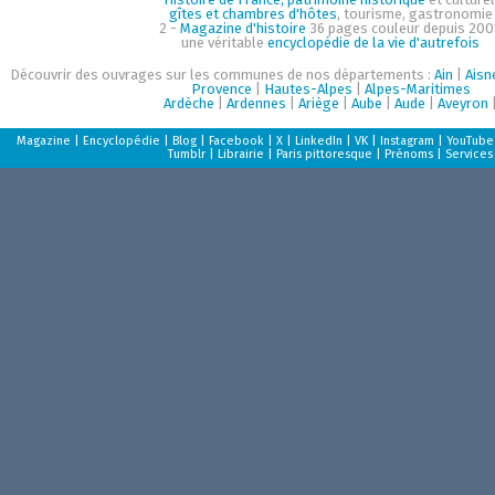
gîtes et chambres d'hôtes
, tourisme, gastronomie
2 -
Magazine d'histoire
36 pages couleur depuis 200
une véritable
encyclopédie de la vie d'autrefois
Découvrir des ouvrages sur les communes de nos départements :
Ain
|
Aisn
Provence
|
Hautes-Alpes
|
Alpes-Maritimes
Ardèche
|
Ardennes
|
Ariège
|
Aube
|
Aude
|
Aveyron
Magazine
|
Encyclopédie
|
Blog
|
Facebook
|
X
|
LinkedIn
|
VK
|
Instagram
|
YouTube
Tumblr
|
Librairie
|
Paris pittoresque
|
Prénoms
|
Services