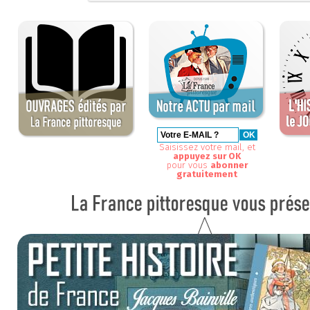
Saisissez votre mail, et
appuyez sur OK
pour vous
abonner
gratuitement