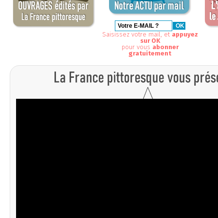
Saisissez votre mail, et
appuyez
sur OK
pour vous
abonner
gratuitement