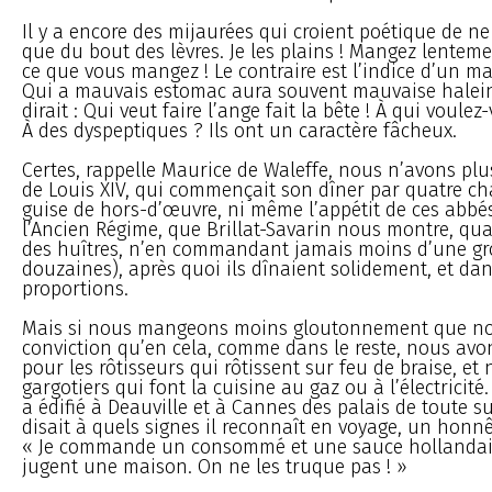
Il y a encore des mijaurées qui croient poétique de n
que du bout des lèvres. Je les plains ! Mangez lentem
ce que vous mangez ! Le contraire est l’indice d’un m
Qui a mauvais estomac aura souvent mauvaise halein
dirait : Qui veut faire l’ange fait la bête ! À qui voule
À des dyspeptiques ? Ils ont un caractère fâcheux.
Certes, rappelle Maurice de Waleffe, nous n’avons plus
de Louis XIV, qui commençait son dîner par quatre ch
guise de hors-d’œuvre, ni même l’appétit de ces abb
l’Ancien Régime, que Brillat-Savarin nous montre, qu
des huîtres, n’en commandant jamais moins d’une gr
douzaines), après quoi ils dînaient solidement, et d
proportions.
Mais si nous mangeons moins gloutonnement que nos 
conviction qu’en cela, comme dans le reste, nous avons
pour les rôtisseurs qui rôtissent sur feu de braise, et
gargotiers qui font la cuisine au gaz ou à l’électricité
a édifié à Deauville et à Cannes des palais de toute 
disait à quels signes il reconnaît en voyage, un honnê
« Je commande un consommé et une sauce hollandais
jugent une maison. On ne les truque pas ! »