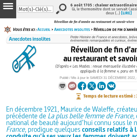
6 août 1705 : chaleur extraordinaire
là, le thermomètre dont se servait Cass
deux (…)
[LIRE]
Réveillon de fin d'année au restaurant et savoir-vivre
Vous êtes ici :
Accueil
>
Anecdotes insolites
> Réveillon de fin d'anné
Anecdotes insolites
Petite Histoire de France et anecdotes, brèves
événements remarquables et curieux, évén
Réveillon de fin d’
au restaurant et savoi
(D’après « Les Modes : revue mensuelle illustrée 
appliqués à la femme », paru en 19
Publié / Mis à jour le
SAMEDI
31 DÉCEMBRE 2022
,
Temps de lecture estimé :
En décembre 1921, Maurice de Waleffe, créateu
précédente de
La plus belle femme de France
,
national de beauté aujourd’hui connu sous le
France
, prodigue quelques
conseils relatifs à l
conduite qu’à ses yeux les femmes doivent a