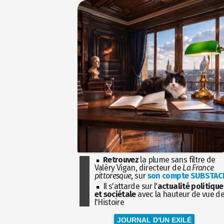
Retrouvez
la plume sans filtre de
Valéry Vigan, directeur de
La France
pittoresque
, sur
son compte SUBSTAC
Il s'attarde sur l'
actualité politique
et sociétale
avec la hauteur de vue d
l'Histoire
JOURNAL D'UN EXILÉ