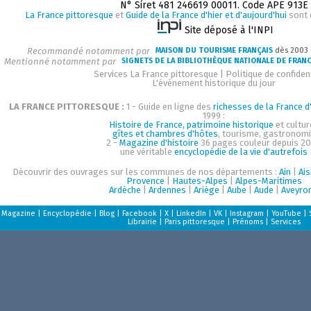
N° Siret 481 246619 00011. Code APE 913E
La France pittoresque
et
Guide de la France d'hier et d'aujourd'hui
sont 
Site déposé à l'INPI
Recommandé notamment par
MAISON DU TOURISME FRANÇAIS
dès 2003
Mentionné notamment par
SIGNETS DE LA BIBLIOTHÈQUE NATIONALE DE FRAN
Services La France pittoresque
|
Politique de confident
L'événement historique du jour
LA FRANCE PITTORESQUE :
1 - Guide en ligne des
richesses de la France d'
1999 :
Histoire de France, patrimoine historique
et cultur
gîtes et chambres d'hôtes
, tourisme, gastronom
2 -
Magazine d'histoire
36 pages couleur depuis 20
une véritable
encyclopédie de la vie d'autrefois
Découvrir des ouvrages sur les communes de nos départements :
Ain
|
Ai
Provence
|
Hautes-Alpes
|
Alpes-Maritimes
Ardèche
|
Ardennes
|
Ariège
|
Aube
|
Aude
|
Aveyro
Magazine
|
Encyclopédie
|
Blog
|
Facebook
|
X
|
LinkedIn
|
VK
|
Instagram
|
YouTube
|
Librairie
|
Paris pittoresque
|
Prénoms
|
Services