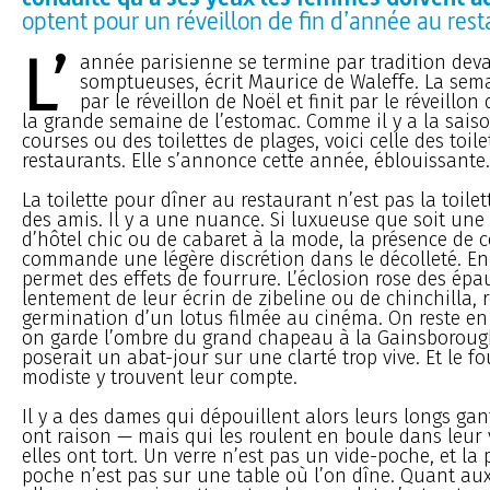
optent pour un réveillon de fin d’année au res
L’
année parisienne se termine par tradition deva
somptueuses, écrit Maurice de Waleffe. La sem
par le réveillon de Noël et finit par le réveillo
la grande semaine de l’estomac. Comme il y a la saiso
courses ou des toilettes de plages, voici celle des toile
restaurants. Elle s’annonce cette année, éblouissante.
La toilette pour dîner au restaurant n’est pas la toile
des amis. Il y a une nuance. Si luxueuse que soit une
d’hôtel chic ou de cabaret à la mode, la présence de 
commande une légère discrétion dans le décolleté. En 
permet des effets de fourrure. L’éclosion rose des ép
lentement de leur écrin de zibeline ou de chinchilla, 
germination d’un lotus filmée au cinéma. On reste e
on garde l’ombre du grand chapeau à la Gainsborou
poserait un abat-jour sur une clarté trop vive. Et le fo
modiste y trouvent leur compte.
Il y a des dames qui dépouillent alors leurs longs gan
ont raison — mais qui les roulent en boule dans leur 
elles ont tort. Un verre n’est pas un vide-poche, et la 
poche n’est pas sur une table où l’on dîne. Quant au