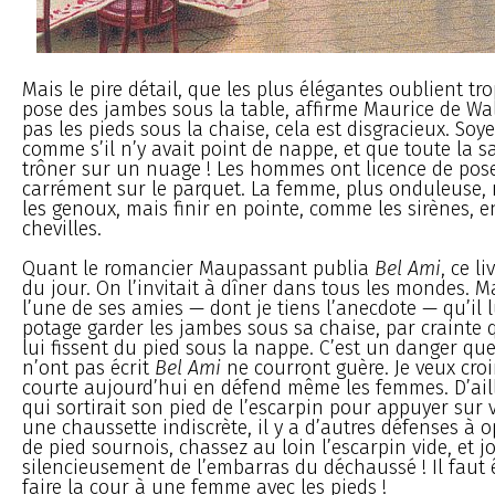
Mais le pire détail, que les plus élégantes oublient tro
pose des jambes sous la table, affirme Maurice de Wa
pas les pieds sous la chaise, cela est disgracieux. Soy
comme s’il n’y avait point de nappe, et que toute la sa
trôner sur un nuage ! Les hommes ont licence de pose
carrément sur le parquet. La femme, plus onduleuse, 
les genoux, mais finir en pointe, comme les sirènes, e
chevilles.
Quant le romancier Maupassant publia
Bel Ami
, ce li
du jour. On l’invitait à dîner dans tous les mondes. Ma
l’une de ses amies — dont je tiens l’anecdote — qu’il lu
potage garder les jambes sous sa chaise, par crainte 
lui fissent du pied sous la nappe. C’est un danger q
n’ont pas écrit
Bel Ami
ne courront guère. Je veux croi
courte aujourd’hui en défend même les femmes. D’ail
qui sortirait son pied de l’escarpin pour appuyer sur 
une chaussette indiscrète, il y a d’autres défenses à 
de pied sournois, chassez au loin l’escarpin vide, et j
silencieusement de l’embarras du déchaussé ! Il faut 
faire la cour à une femme avec les pieds !