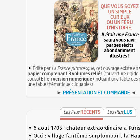
QUE VOUS SOYEZ
UN SIMPLE
CURIEUX
OU UN FÉRU
D'HISTOIRE,
Il était une France
saura vous ravir
par ses récits
abondamment
illustrés !
Édité par
La France pittoresque
, cet ouvrage existe en
papier comprenant 3 volumes reliés
(couverture rigide,
cousu) ET en
version numérique
(incluant une table des 
une table thématique cliquables)
►
PRÉSENTATION ET COMMANDE
◄
Les Plus
RÉCENTS
Les Plus
LUS
6 août 1705 : chaleur extraordinaire à Pari
Occi : village fantôme surplombant la Ha