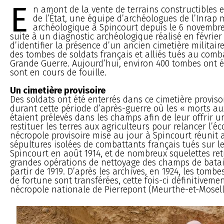
E
n amont de la vente de terrains constructibles e
de l’État, une équipe d’archéologues de l’Inrap 
archéologique à Spincourt depuis le 6 novembre 2
suite à un diagnostic archéologique réalisé en février
d’identifier la présence d’un ancien cimetière militai
des tombes de soldats français et alliés tués au comba
Grande Guerre. Aujourd’hui, environ 400 tombes ont ét
sont en cours de fouille.
Un cimetière provisoire
Des soldats ont été enterrés dans ce cimetière provisoi
durant cette période d’après-guerre où les « morts a
étaient prélevés dans les champs afin de leur offrir 
restituer les terres aux agriculteurs pour relancer l’é
nécropole provisoire mise au jour à Spincourt réunit 
sépultures isolées de combattants français tués sur le 
Spincourt en août 1914, et de nombreux squelettes ret
grandes opérations de nettoyage des champs de batai
partir de 1919. D’après les archives, en 1924, les tombe
de fortune sont transférées, cette fois-ci définitiveme
nécropole nationale de Pierrepont (Meurthe-et-Mosell