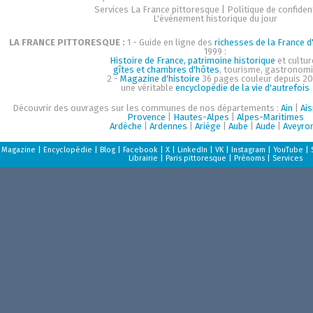
Services La France pittoresque
|
Politique de confident
L'événement historique du jour
LA FRANCE PITTORESQUE :
1 - Guide en ligne des
richesses de la France d'
1999 :
Histoire de France, patrimoine historique
et cultur
gîtes et chambres d'hôtes
, tourisme, gastronom
2 -
Magazine d'histoire
36 pages couleur depuis 20
une véritable
encyclopédie de la vie d'autrefois
Découvrir des ouvrages sur les communes de nos départements :
Ain
|
Ai
Provence
|
Hautes-Alpes
|
Alpes-Maritimes
Ardèche
|
Ardennes
|
Ariège
|
Aube
|
Aude
|
Aveyro
Magazine
|
Encyclopédie
|
Blog
|
Facebook
|
X
|
LinkedIn
|
VK
|
Instagram
|
YouTube
|
Librairie
|
Paris pittoresque
|
Prénoms
|
Services