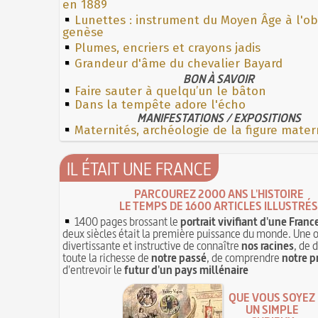
en 1889
Lunettes : instrument du Moyen Âge à l'o
genèse
Plumes, encriers et crayons jadis
Grandeur d'âme du chevalier Bayard
BON À SAVOIR
Faire sauter à quelqu’un le bâton
Dans la tempête adore l'écho
MANIFESTATIONS / EXPOSITIONS
Maternités, archéologie de la figure mater
IL ÉTAIT UNE FRANCE
PARCOUREZ 2000 ANS L'HISTOIRE
LE TEMPS DE 1600 ARTICLES ILLUSTRÉS
1400 pages brossant le
portrait vivifiant d'une Franc
deux siècles était la première puissance du monde. Une 
divertissante et instructive de connaître
nos racines
, de 
toute la richesse de
notre passé
, de comprendre
notre p
d'entrevoir le
futur d'un pays millénaire
QUE VOUS SOYEZ
UN SIMPLE