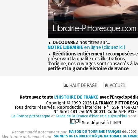
DÉCOUVREZ
nos titres sur...
NOTRE LIBRAIRIE
en ligne (cliquez ici)
Rééditions entièrement recomposées
e
préservant la qualité des illustrations
d'origine, nos ouvrages sont consacrés à
la
petite et la grande Histoire de France
Retrouvez toute
L'HISTOIRE DE FRANCE
avec l'Encyclopédi
Copyright © 1999-2026
LA FRANCE PITTORES
Tous droits réservés. Reproduction interdite. N° ISSN 1768-32
N° Siret 481 246619 00011. Code APE 913E
La France pittoresque
et
Guide de la France d'hier et d'aujourd'hui
sont 
Site déposé à l'INPI
Recommandé notamment par
MAISON DU TOURISME FRANÇAIS
dès 2003
Mentionné notamment par
SIGNETS DE LA BIBLIOTHÈQUE NATIONALE DE FRAN