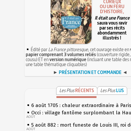
CURIEUX
OU UN FÉRU
D'HISTOIRE,
Il était une France
saura vous ravir
par ses récits
abondamment
illustrés !
Édité par
La France pittoresque
, cet ouvrage existe en
papier comprenant 3 volumes reliés
(couverture rigide,
cousu) ET en
version numérique
(incluant une table des 
une table thématique cliquables)
►
PRÉSENTATION ET COMMANDE
◄
Les Plus
RÉCENTS
Les Plus
LUS
6 août 1705 : chaleur extraordinaire à Pari
Occi : village fantôme surplombant la Ha
AOÛT
5 août 882 : mort funeste de Louis III, roi 
AOÛT