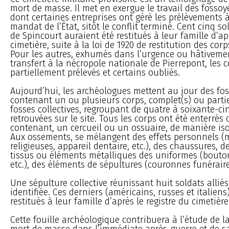
mort de masse. Il met en exergue le travail des fossoy
dont certaines entreprises ont géré les prélèvements à
mandat de l’État, sitôt le conflit terminé. Cent cinq s
de Spincourt auraient été restitués à leur famille d’ap
cimetière, suite à la loi de 1920 de restitution des corp
Pour les autres, exhumés dans l’urgence ou hâtivemen
transfert à la nécropole nationale de Pierrepont, les 
partiellement prélevés et certains oubliés.
Aujourd’hui, les archéologues mettent au jour des fos
contenant un ou plusieurs corps, complet(s) ou partie
fosses collectives, regroupant de quatre à soixante-c
retrouvées sur le site. Tous les corps ont été enterrés
contenant, un cercueil ou un ossuaire, de manière is
Aux ossements, se mélangent des effets personnels (
religieuses, appareil dentaire, etc.), des chaussures, 
tissus ou éléments métalliques des uniformes (bouton
etc.), des éléments de sépultures (couronnes funéraires
Une sépulture collective réunissant huit soldats allié
identifiée. Ces derniers (américains, russes et italiens
restitués à leur famille d’après le registre du cimetière
Cette fouille archéologique contribuera à l’étude de l
mort de masse dans l’immédiate après-guerre et de sa