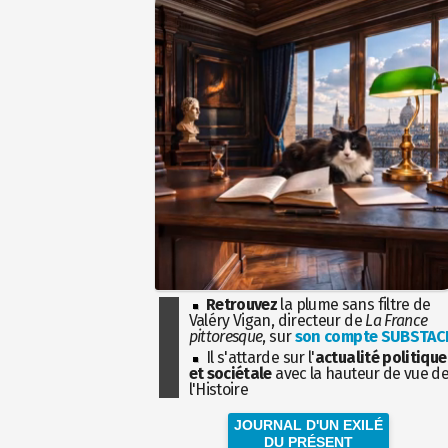
Retrouvez
la plume sans filtre de
Valéry Vigan, directeur de
La France
pittoresque
, sur
son compte SUBSTAC
Il s'attarde sur l'
actualité politique
et sociétale
avec la hauteur de vue d
l'Histoire
JOURNAL D'UN EXILÉ
DU PRÉSENT