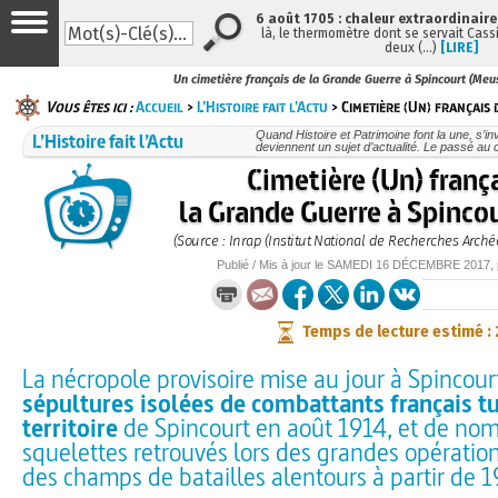
6 août 1705 : chaleur extraordinaire
là, le thermomètre dont se servait Cass
deux (…)
[LIRE]
Un cimetière français de la Grande Guerre à Spincourt (Meu
Vous êtes ici :
Accueil
>
L’Histoire fait l’Actu
> Cimetière (Un) français 
L’Histoire fait l’Actu
Quand Histoire et Patrimoine font la une, s’in
deviennent un sujet d’actualité. Le passé au 
Cimetière (Un) franç
la Grande Guerre à Spinco
(Source : Inrap (Institut National de Recherches Arché
Publié / Mis à jour le
SAMEDI
16 DÉCEMBRE 2017
,
Temps de lecture estimé :
La nécropole provisoire mise au jour à Spincour
sépultures isolées de combattants français tu
territoire
de Spincourt en août 1914, et de no
squelettes retrouvés lors des grandes opératio
des champs de batailles alentours à partir de 