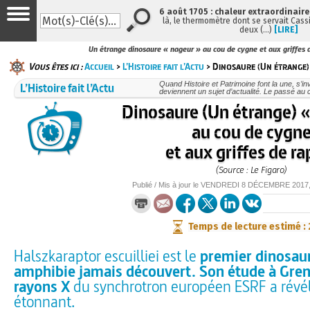
6 août 1705 : chaleur extraordinaire
là, le thermomètre dont se servait Cass
deux (…)
[LIRE]
Un étrange dinosaure « nageur » au cou de cygne et aux griffes 
Vous êtes ici :
Accueil
>
L’Histoire fait l’Actu
> Dinosaure (Un étrange)
L’Histoire fait l’Actu
Quand Histoire et Patrimoine font la une, s’in
deviennent un sujet d’actualité. Le passé au 
Dinosaure (Un étrange) 
au cou de cygn
et aux griffes de ra
(Source : Le Figaro)
Publié / Mis à jour le
VENDREDI
8 DÉCEMBRE 2017
Temps de lecture estimé :
Halszkaraptor escuilliei est le
premier dinosau
amphibie jamais découvert. Son étude à Gren
rayons X
du synchrotron européen ESRF a révé
étonnant.