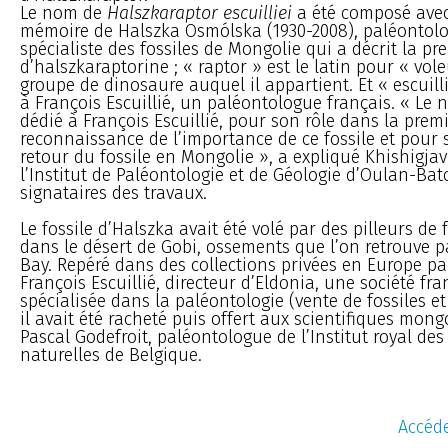
Le nom de
Halszkaraptor escuilliei
a été composé avec
mémoire de Halszka Osmólska (1930-2008), paléontol
spécialiste des fossiles de Mongolie qui a décrit la pr
d’halszkaraptorine ; « raptor » est le latin pour « vole
groupe de dinosaure auquel il appartient. Et « escuilli
à François Escuillié, un paléontologue français. « Le 
dédié à François Escuillié, pour son rôle dans la prem
reconnaissance de l’importance de ce fossile et pour s
retour du fossile en Mongolie », a expliqué Khishigja
l’Institut de Paléontologie et de Géologie d’Oulan-Bato
signataires des travaux.
Le fossile d’Halszka avait été volé par des pilleurs de fo
dans le désert de Gobi, ossements que l’on retrouve p
Bay. Repéré dans des collections privées en Europe pa
François Escuillié, directeur d’Eldonia, une société fra
spécialisée dans la paléontologie (vente de fossiles et
il avait été racheté puis offert aux scientifiques mongo
Pascal Godefroit, paléontologue de l’Institut royal des
naturelles de Belgique.
Accéde