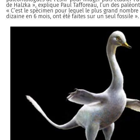
de Halzka », explique Paul Tafforeau, l’un des paléont
« C’est le spécimen pour lequel le plus grand nombre
dizaine en 6 mois, ont été faites sur un seul fossile ».