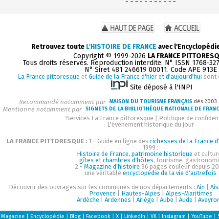
- - - - - - - - - - -
Retrouvez toute
L'HISTOIRE DE FRANCE
avec l'Encyclopédi
Copyright © 1999-2026
LA FRANCE PITTORES
Tous droits réservés. Reproduction interdite. N° ISSN 1768-32
N° Siret 481 246619 00011. Code APE 913E
La France pittoresque
et
Guide de la France d'hier et d'aujourd'hui
sont 
Site déposé à l'INPI
Recommandé notamment par
MAISON DU TOURISME FRANÇAIS
dès 2003
Mentionné notamment par
SIGNETS DE LA BIBLIOTHÈQUE NATIONALE DE FRAN
Services La France pittoresque
|
Politique de confident
L'événement historique du jour
LA FRANCE PITTORESQUE :
1 - Guide en ligne des
richesses de la France d'
1999 :
Histoire de France, patrimoine historique
et cultur
gîtes et chambres d'hôtes
, tourisme, gastronom
2 -
Magazine d'histoire
36 pages couleur depuis 20
une véritable
encyclopédie de la vie d'autrefois
Découvrir des ouvrages sur les communes de nos départements :
Ain
|
Ai
Provence
|
Hautes-Alpes
|
Alpes-Maritimes
Ardèche
|
Ardennes
|
Ariège
|
Aube
|
Aude
|
Aveyro
Magazine
|
Encyclopédie
|
Blog
|
Facebook
|
X
|
LinkedIn
|
VK
|
Instagram
|
YouTube
|