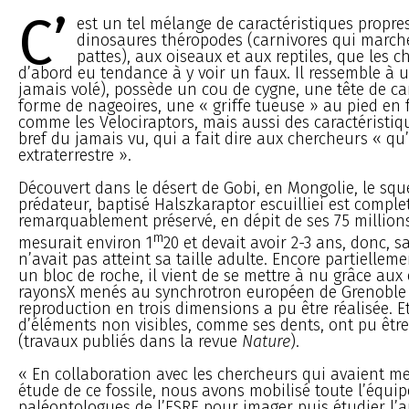
C’
est un tel mélange de caractéristiques propres
dinosaures théropodes (carnivores qui march
pattes), aux oiseaux et aux reptiles, que les 
d’abord eu tendance à y voir un faux. Il ressemble à 
jamais volé), possède un cou de cygne, une tête de ca
forme de nageoires, une « griffe tueuse » au pied en 
comme les Velociraptors, mais aussi des caractéristique
bref du jamais vu, qui a fait dire aux chercheurs « qu
extraterrestre ».
Découvert dans le désert de Gobi, en Mongolie, le sque
prédateur, baptisé Halszkaraptor escuilliei est complet
remarquablement préservé, en dépit de ses 75 millions
m
mesurait environ 1
20 et devait avoir 2-3 ans, donc, s
n’avait pas atteint sa taille adulte. Encore partielle
un bloc de roche, il vient de se mettre à nu grâce au
rayonsX menés au synchrotron européen de Grenoble 
reproduction en trois dimensions a pu être réalisée. 
d’éléments non visibles, comme ses dents, ont pu êtr
(travaux publiés dans la revue
Nature
).
« En collaboration avec les chercheurs qui avaient m
étude de ce fossile, nous avons mobilisé toute l’équip
paléontologues de l’ESRF pour imager puis étudier l