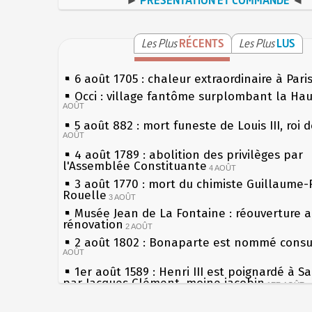
Les Plus
RÉCENTS
Les Plus
LUS
6 août 1705 : chaleur extraordinaire à Pari
Occi : village fantôme surplombant la Ha
AOÛT
5 août 882 : mort funeste de Louis III, roi 
AOÛT
4 août 1789 : abolition des privilèges par
l'Assemblée Constituante
4 AOÛT
3 août 1770 : mort du chimiste Guillaume-
Rouelle
3 AOÛT
Musée Jean de La Fontaine : réouverture 
rénovation
2 AOÛT
2 août 1802 : Bonaparte est nommé consul
AOÛT
1er août 1589 : Henri III est poignardé à S
par Jacques Clément, moine jacobin
1ER AOÛT
31 juillet 1899 : décret instaurant les mou