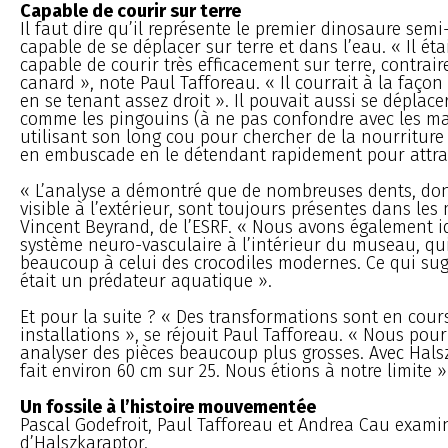
Capable de courir sur terre
Il faut dire qu’il représente le premier dinosaure semi-
capable de se déplacer sur terre et dans l’eau. « Il ét
capable de courir très efficacement sur terre, contrai
canard », note Paul Tafforeau. « Il courrait à la faço
en se tenant assez droit ». Il pouvait aussi se déplace
comme les pingouins (à ne pas confondre avec les ma
utilisant son long cou pour chercher de la nourritur
en embuscade en le détendant rapidement pour attra
« L’analyse a démontré que de nombreuses dents, don
visible à l’extérieur, sont toujours présentes dans les
Vincent Beyrand, de l’ESRF. « Nous avons également i
système neuro-vasculaire à l’intérieur du museau, qu
beaucoup à celui des crocodiles modernes. Ce qui su
était un prédateur aquatique ».
Et pour la suite ? « Des transformations sont en cour
installations », se réjouit Paul Tafforeau. « Nous pour
analyser des pièces beaucoup plus grosses. Avec Halszk
fait environ 60 cm sur 25. Nous étions à notre limite »
Un fossile à l’histoire mouvementée
Pascal Godefroit, Paul Tafforeau et Andrea Cau examin
d’Halszkaraptor.