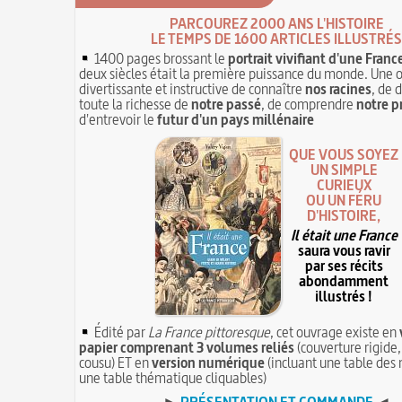
PARCOUREZ 2000 ANS L'HISTOIRE
LE TEMPS DE 1600 ARTICLES ILLUSTRÉS
1400 pages brossant le
portrait vivifiant d'une Franc
deux siècles était la première puissance du monde. Une 
divertissante et instructive de connaître
nos racines
, de 
toute la richesse de
notre passé
, de comprendre
notre p
d'entrevoir le
futur d'un pays millénaire
QUE VOUS SOYEZ
UN SIMPLE
CURIEUX
OU UN FÉRU
D'HISTOIRE,
Il était une France
saura vous ravir
par ses récits
abondamment
illustrés !
Édité par
La France pittoresque
, cet ouvrage existe en
papier comprenant 3 volumes reliés
(couverture rigide,
cousu) ET en
version numérique
(incluant une table des 
une table thématique cliquables)
►
PRÉSENTATION ET COMMANDE
◄