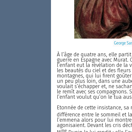
George San
À l’âge de quatre ans, elle parti
guerre en Espagne avec Murat. C
l’enfant eut la révélation de la 
les beautés du ciel et des fleurs 
montagnes, qui lui firent goûter 
un peu plus loin, dans une aube
voulait s’échapper et, ne sach
le remît avec ses compagnons. Sa
l’enfant voulut qu’on le tua aus
Etonnée de cette insistance, sa 
différence entre le sommeil et la 
l’emmena alors pour lui montrer
agonisaient. Devant les cris déc
me