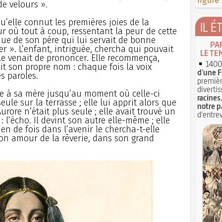
figure
e velours ».
qu’elle connut les premières joies de la
IL É
ur où tout à coup, ressentant la peur de cette
que de son père qui lui servait de bonne
PA
r ». L’enfant, intriguée, chercha qui pouvait
LE TE
lle venait de prononcer. Elle recommença,
1400 
dit son propre nom : chaque fois la voix
d'une F
s paroles.
premièr
divertis
re à sa mère jusqu’au moment où celle-ci
racines
eule sur la terrasse ; elle lui apprit alors que
notre p
urore n’était plus seule ; elle avait trouvé un
d'entrev
l’écho. Il devint son autre elle-même ; elle
en de fois dans l’avenir le chercha-t-elle
on amour de la rêverie, dans son grand