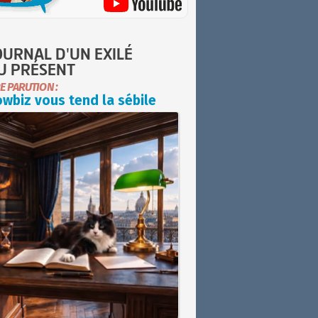
OURNAL D'UN EXILÉ
U PRÉSENT
E PARUTION :
wbiz vous tend la sébile