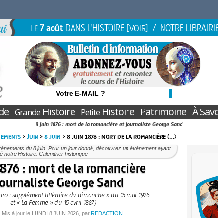
7 août
DANS L'HISTOIRE
/ NOTRE LIBRAIRI
LE
[VOIR]
de
Histoire
Histoire
Patrimoine
À Savo
Grande
Petite
8 juin 1876 : mort de la romancière et journaliste George Sand
nements
>
Juin
>
8 juin
> 8 juin 1876 : mort de la romancière (…)
vénements du 8 juin. Pour un jour donné, découvrez un événement ayant
 notre Histoire. Calendrier historique
1876 : mort de la romancière
journaliste George Sand
garo : supplément littéraire du dimanche » du 15 mai 1926
et « La Femme » du 15 avril 1887)
/ Mis à jour le
LUNDI
8 JUIN 2026
, par
REDACTION