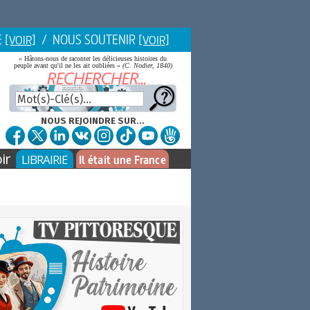
E
/ NOUS SOUTENIR
[VOIR]
[VOIR]
« Hâtons-nous de raconter les délicieuses histoires du
peuple avant qu'il ne les ait oubliées »
(C. Nodier, 1840)
NOUS REJOINDRE SUR...
ir
LIBRAIRIE
Il était une France