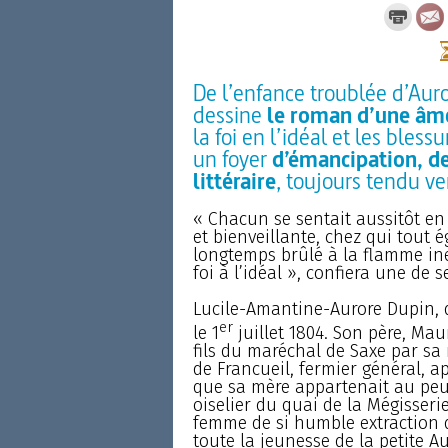
De l’enfance troublée d’Auro
dessine
le roman d’une âme
la foi en l’idéal et les bless
un foyer
d’émancipation, de
littéraire
, toujours tendu v
« Chacun se sentait aussitôt en
et bienveillante, chez qui tout
longtemps brûlé à la flamme ine
foi à l’idéal », confiera une de
Lucile-Amantine-Aurore Dupin, d
er
le 1
juillet 1804. Son père, Mau
fils du maréchal de Saxe par sa
de Francueil, fermier général, a
que sa mère appartenait au peupl
oiselier du quai de la Mégisseri
femme de si humble extraction 
toute la jeunesse de la petite Au