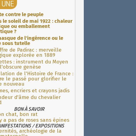
A UNE
ite contre le peuple
 le soleil de mai 1922 : chaleur
rique ou emballement
tique ?
asque de l'ingérence ou le
 sous tutelle
fre de Padirac : merveille
gique explorée en 1889
ettes : instrument du Moyen
l'obscure genèse
lation de l'Histoire de France :
re le passé pour glorifier le
 nouveau
es, encriers et crayons jadis
ndeur d'âme du chevalier
d
BON À SAVOIR
n chat, bon rat
'y a pas de roses sans épines
NIFESTATIONS / EXPOSITIONS
rnités, archéologie de la