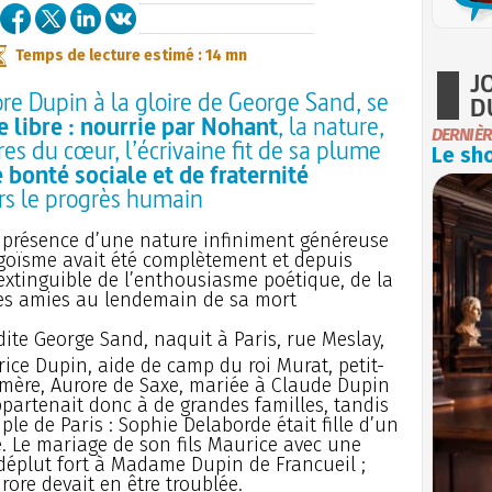
Temps de lecture estimé : 14 mn
J
re Dupin à la gloire de George Sand, se
D
 libre : nourrie par Nohant
, la nature,
DERNIÈR
ures du cœur, l’écrivaine fit de sa plume
Le sho
 bonté sociale et de fraternité
ers le progrès humain
 présence d’une nature infiniment généreuse
 égoïsme avait été complètement et depuis
xtinguible de l’enthousiasme poétique, de la
 ses amies au lendemain de sa mort
ite George Sand, naquit à Paris, rue Meslay,
rice Dupin, aide de camp du roi Murat, petit-
 mère, Aurore de Saxe, mariée à Claude Dupin
ppartenait donc à de grandes familles, tandis
e de Paris : Sophie Delaborde était fille d’un
e. Le mariage de son fils Maurice avec une
déplut fort à Madame Dupin de Francueil ;
rore devait en être troublée.