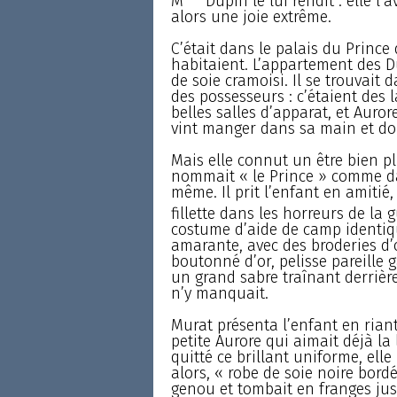
M
Dupin le lui rendit : elle l’
alors une joie extrême.
C’était dans le palais du Prince
habitaient. L’appartement des 
de soie cramoisi. Il se trouvait 
des possesseurs : c’étaient des l
belles salles d’apparat, et Auror
vint manger dans sa main et do
Mais elle connut un être bien pl
nommait « le Prince » comme dans
même. Il prit l’enfant en amitié
fillette dans les horreurs de la 
costume d’aide de camp identiqu
amarante, avec des broderies d’
boutonné d’or, pelisse pareille g
un grand sabre traînant derrière
n’y manquait.
Murat présenta l’enfant en rian
petite Aurore qui aimait déjà la
quitté ce brillant uniforme, elle
alors, « robe de soie noire bord
genou et tombait en franges jusq