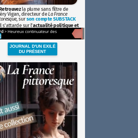
Retrouvez
la plume sans filtre de
éry Vigan, directeur de
La France
toresque
, sur
son compte SUBSTACK
l s'attarde sur l'
actualité politique et
ciétale
avec la hauteur de vue de
istoire
JOURNAL D'UN EXILÉ
DU PRÉSENT