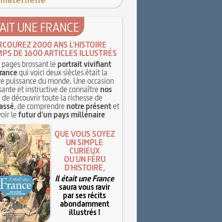
 maternelle
TAIT UNE FRANCE
RCOUREZ 2000 ANS L'HISTOIRE
MPS DE 1600 ARTICLES ILLUSTRÉS
pages brossant le
portrait vivifiant
rance
qui voici deux siècles était la
e puissance du monde. Une occasion
sante et instructive de connaître
nos
, de découvrir toute la richesse de
assé
, de comprendre
notre présent
et
oir le
futur d'un pays millénaire
QUE VOUS SOYEZ
UN SIMPLE
CURIEUX
OU UN FÉRU
D'HISTOIRE,
Il était une France
saura vous ravir
par ses récits
abondamment
illustrés !