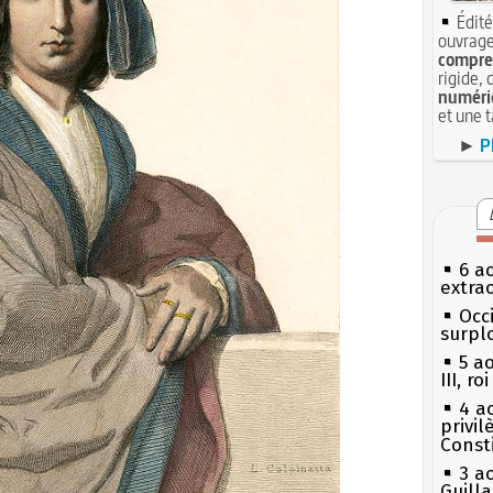
Édité
ouvrage
compren
rigide, 
numéri
et une 
►
P
6 a
extrao
Occi
surpl
5 a
III, r
4 a
privi
Const
3 a
Guill