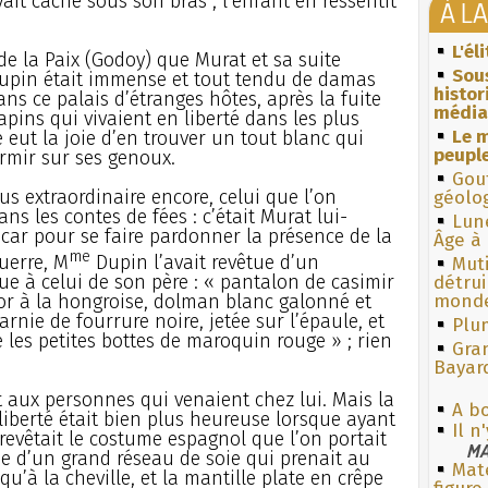
avait caché sous son bras ; l’enfant en ressentit
À L
L'él
 de la Paix (Godoy) que Murat et sa suite
Sous
Dupin était immense et tout tendu de damas
histo
dans ce palais d’étranges hôtes, après la fuite
média
apins qui vivaient en liberté dans les plus
Le m
e eut la joie d’en trouver un tout blanc qui
peuple
rmir sur ses genoux.
Gouf
us extraordinaire encore, celui que l’on
géolo
 les contes de fées : c’était Murat lui-
Lun
, car pour se faire pardonner la présence de la
Âge à 
me
guerre, M
Dupin l’avait revêtue d’un
Muti
e à celui de son père : « pantalon de casimir
détrui
or à la hongroise, dolman blanc galonné et
monde
arnie de fourrure noire, jetée sur l’épaule, et
Plum
 les petites bottes de maroquin rouge » ; rien
Gra
Bayar
t aux personnes qui venaient chez lui. Mais la
A bo
 liberté était bien plus heureuse lorsque ayant
Il n
 revêtait le costume espagnol que l’on portait
MA
ée d’un grand réseau de soie qui prenait au
Mate
u’à la cheville, et la mantille plate en crêpe