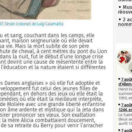
Mus
réouv
2 a
7. Dessin (colorisé) de Luigi Calamatta
nommé
1er 
eu et sang, couchant dans les camps, elle
poign
ant, maison seigneuriale où elle devait
Cléme
Séc
sa vie. Mais la mort subite de son père
canicu
31 j
chute de cheval, à cent mètres du pont du Lion
les m
27 
ans la nuit, fut le début d’une longue crise
en fo
Ravail
fant devint une cause de mésentente entre la
30 j
 l’éducation et la nature étaient si différentes
Pie
Poula
mous
Poula
Qui
s Dames anglaises » où elle fut adoptée et
29 j
Tout
veloppement fut celui des jeunes filles de
la pr
atten
Cependant, en dehors des jeux où elle était la
28 j
Fran
médies où elle était la meilleure interprète,
Robes
mort 
de Molière avec une grande liberté enfantine
compl
Lan
 son âme ardente et mystique qui la jeta dans
son é
27 j
ésirer prononcer ses vœux. Son exaltation
Bouvin
Gaulo
t la mère Alicia combattaient doucement,
l'empe
 de sa retraite du Berry pour venir l’arracher
Bie
27 JUILL
d'espr