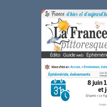
Édito
Guide
Éphéméri
web
Vous êtes ici :
Accueil
>
Éphéméride, évé
Éphéméride, événements
Les é
marqué
8 juin 
et 
(D’après « Le Fi
Publié 