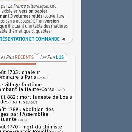
 par
La France pittoresque
, cet
 existe en
version papier
ant 3 volumes reliés
(couverture
dos carré et cousu) ET en
version
que
(incluant une table des matières
table thématique cliquables)
RÉSENTATION ET COMMANDE
◄
Les Plus
RÉCENTS
Les Plus
LUS
oût 1705 : chaleur
rdinaire à Paris
6 AOÛT
 : village fantôme
ombant la Haute-Corse
5 AOÛT
oût 882 : mort funeste de Louis
oi des Francs
5 AOÛT
oût 1789 : abolition des
lèges par l'Assemblée
ituante
4 AOÛT
oût 1770 : mort du chimiste
aume-François Rouelle