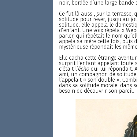
noir, bordée d’une large bande d
Ce fut là aussi, sur la terrasse, 
solitude pour rêver, jusqu’au jo
solitude, elle appela le domesti
d’enfant. Une voix répéta « Webe
parler, qui répétait le nom qu’e
appela sa mère cette fois, puis 
mystérieuse répondait les même
Elle cacha cette étrange aventu
surprit l’enfant appelant toute s
c’était l’
écho
qui lui répondait. A
ami, un compagnon de solitude : 
l’appelait « son double ». Combi
dans sa solitude morale, dans s
besoin de découvrir son pareil.