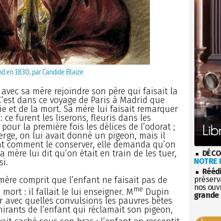
d en 1830, par Candide Blaize
t avec sa mère rejoindre son père qui faisait la
’est dans ce voyage de Paris à Madrid que
vie et de la mort. Sa mère lui faisait remarquer
: ce furent les liserons, fleuris dans les
pour la première fois les délices de l’odorat ;
rge, on lui avait donné un pigeon, mais il
ant comment le conserver, elle demanda qu’on
 mère lui dit qu’on était en train de les tuer,
DÉCO
NOTRE L
si.
Rééd
mère comprit que l’enfant ne faisait pas de
préserva
nos ouv
me
mort : il fallait le lui enseigner. M
Dupin
grande 
 avec quelles convulsions les pauvres bêtes
hirants de l’enfant qui réclamait son pigeon,