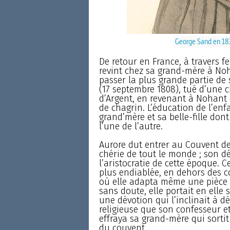
George Sand en 183
De retour en France, à travers f
revint chez sa grand-mère à Noh
passer la plus grande partie de 
(17 septembre 1808), tué d’une 
d’Argent, en revenant à Nohant d
de chagrin. L’éducation de l’en
grand’mère et sa belle-fille dont
l’une de l’autre.
Aurore dut entrer au Couvent de
chérie de tout le monde ; son dé
l’aristocratie de cette époque. 
plus endiablée, en dehors des co
où elle adapta même une pièce 
sans doute, elle portait en elle
une dévotion qui l’inclinait à d
religieuse que son confesseur e
effraya sa grand-mère qui sortit
du couvent.