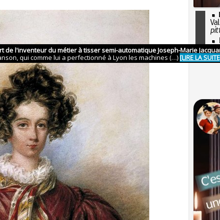
Val
pit
I
so
l'H