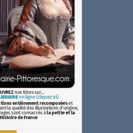
UVREZ
nos titres sur...
IBRAIRIE
en ligne (cliquez ici)
itions entièrement recomposées
et
nt la qualité des illustrations d'origine,
rages sont consacrés à
la petite et la
Histoire de France