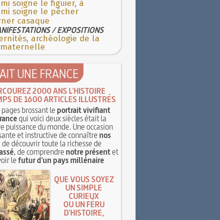
ami soigne le figuier, à
mi soigne le pêcher
rner casaque
NIFESTATIONS / EXPOSITIONS
rnités, archéologie de la
 maternelle
TAIT UNE FRANCE
RCOUREZ 2000 ANS L'HISTOIRE
MPS DE 1600 ARTICLES ILLUSTRÉS
pages brossant le
portrait vivifiant
rance
qui voici deux siècles était la
e puissance du monde. Une occasion
sante et instructive de connaître
nos
, de découvrir toute la richesse de
assé
, de comprendre
notre présent
et
oir le
futur d'un pays millénaire
QUE VOUS SOYEZ
UN SIMPLE
CURIEUX
OU UN FÉRU
D'HISTOIRE,