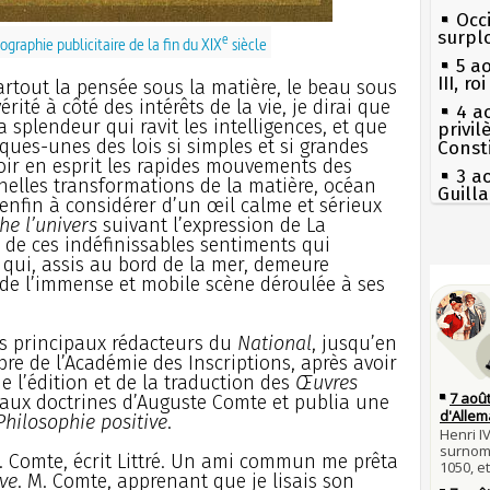
Occi
surpl
e
ographie publicitaire de la fin du XIX
siècle
5 a
III, r
artout la pensée sous la matière, le beau sous
érité à côté des intérêts de la vie, je dirai que
4 a
 splendeur qui ravit les intelligences, et que
privi
ques-unes des lois si simples et si grandes
Const
voir en esprit les rapides mouvements des
3 a
ernelles transformations de la matière, océan
Guill
, enfin à considérer d’un œil calme et sérieux
Mus
he l’univers
suivant l’expression de La
réouv
de ces indéfinissables sentiments qui
i qui, assis au bord de la mer, demeure
Séc
2 a
canicu
de l’immense et mobile scène déroulée à ses
nommé
27 
1er 
Ravail
poign
des principaux rédacteurs du
National
, jusqu’en
Cléme
Pie
re de l’Académie des Inscriptions, après avoir
mous
31 j
e l’édition et de la traduction des
Œuvres
les m
Qui
a aux doctrines d’Auguste Comte et publia une
en fo
Philosophie positive
.
Tout
atten
30 j
. Comte, écrit Littré. Un ami commun me prêta
Poula
Fran
Poula
ve
. M. Comte, apprenant que je lisais son
mort 