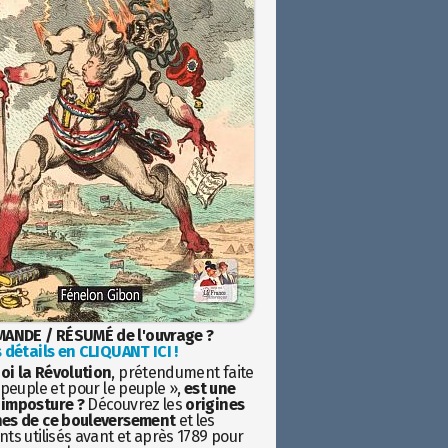
ANDE / RÉSUMÉ de l'ouvrage ?
 détails en CLIQUANT ICI !
oi la Révolution
, prétendument faite
 peuple et pour le peuple »,
est une
imposture ?
Découvrez les
origines
es de ce bouleversement
et les
ts utilisés avant et après 1789 pour