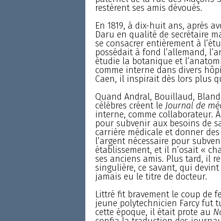
restèrent ses amis dévoués.
En 1819, à dix-huit ans, après av
Daru en qualité de secrétaire mai
se consacrer entièrement à l’étu
possédait à fond l’allemand, l’angl
étudie la botanique et l’anatomie
comme interne dans divers hôpit
Caen, il inspirait dès lors plus q
Quand Andral, Bouillaud, Bland
célèbres créent le
Journal de mé
interne, comme collaborateur. À 
pour subvenir aux besoins de s
carrière médicale et donner des 
l’argent nécessaire pour subveni
établissement, et il n’osait « c
ses anciens amis. Plus tard, il r
singulière, ce savant, qui devi
jamais eu le titre de docteur.
Littré fit bravement le coup de f
jeune polytechnicien Farcy fut t
cette époque, il était prote au
N
confia la traduction des journa