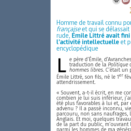
Homme de travail connu po
française
et qui se délassait
rude,
Émile Littré avait fin
l’activité intellectuelle
et p
encyclopédique
L
e père d’Émile, d’Avranche
traduction de la
Politique
d
hommes libres
. C’était un
er
Émile Littré, son fils, né le 1
fév
attendrissement.
« Souvent, a-t-il écrit, en me 
combien je lui suis inférieur, j’
été plus favorables à lui et, pa
advenu ? Il a passé inconnu, vie
parcouru, non sans naufrages, l
Anglais. Et moi, quelques trava
de la part du public, m’ouvran
parmi les hommes de ma générati