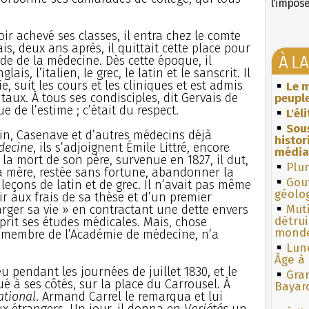
l'impos
oir achevé ses classes, il entra chez le comte
s, deux ans après, il quittait cette place pour
À L
de de la médecine. Dès cette époque, il
ais, l’italien, le grec, le latin et le sanscrit. Il
, suit les cours et les cliniques et est admis
Le m
aux. À tous ses condisciples, dit Gervais de
peuple
ue de l’estime ; c’était du respect.
L'él
Sous
in, Casenave et d’autres médecins déjà
histo
decine
, ils s’adjoignent Émile Littré, encore
média
la mort de son père, survenue en 1827, il dut,
Plum
a mère, restée sans fortune, abandonner la
Gouf
leçons de latin et de grec. Il n’avait pas même
géolo
r aux frais de sa thèse et d’un premier
harger sa vie » en contractant une dette envers
Muti
détrui
eprit ses études médicales. Mais, chose
monde
nt membre de l’Académie de médecine, n’a
Lun
Âge à 
eu pendant les journées de juillet 1830, et le
Gra
ué à ses côtés, sur la place du Carrousel. À
Bayar
ational
. Armand Carrel le remarqua et lui
ux étrangers. Un jour, il donna en
Variétés
un