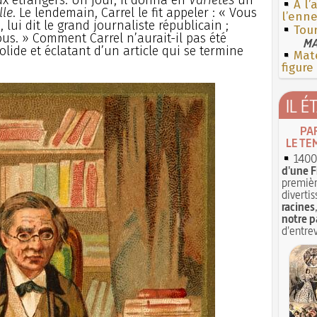
À l’
lle
. Le lendemain, Carrel le fit appeler : « Vous
l’enne
 lui dit le grand journaliste républicain ;
Tou
us. » Comment Carrel n’aurait-il pas été
MA
olide et éclatant d’un article qui se termine
Mate
figure
IL É
PA
LE TE
1400 
d'une F
premièr
divertis
racines
notre p
d'entrev