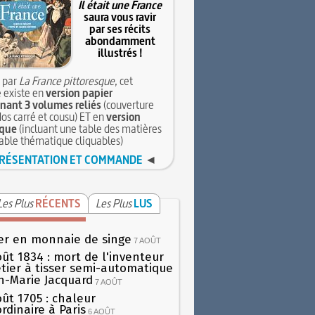
Il était une France
saura vous ravir
par ses récits
abondamment
illustrés !
 par
La France pittoresque
, cet
 existe en
version papier
ant 3 volumes reliés
(couverture
dos carré et cousu) ET en
version
que
(incluant une table des matières
table thématique cliquables)
RÉSENTATION ET COMMANDE
◄
Les Plus
RÉCENTS
Les Plus
LUS
er en monnaie de singe
7 AOÛT
oût 1834 : mort de l'inventeur
tier à tisser semi-automatique
h-Marie Jacquard
7 AOÛT
oût 1705 : chaleur
rdinaire à Paris
6 AOÛT