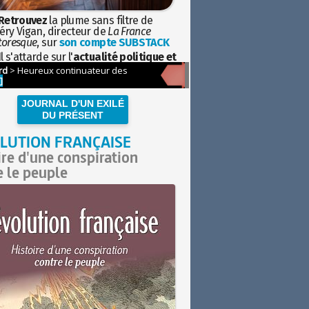
Retrouvez
la plume sans filtre de
éry Vigan, directeur de
La France
toresque
, sur
son compte SUBSTACK
l s'attarde sur l'
actualité politique et
ciétale
avec la hauteur de vue de
istoire
JOURNAL D'UN EXILÉ
DU PRÉSENT
LUTION FRANÇAISE
ire d'une conspiration
e le peuple