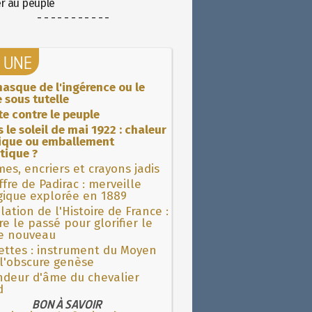
er au peuple
- - - - - - - - - - -
A UNE
asque de l'ingérence ou le
 sous tutelle
ite contre le peuple
 le soleil de mai 1922 : chaleur
rique ou emballement
tique ?
es, encriers et crayons jadis
fre de Padirac : merveille
gique explorée en 1889
lation de l'Histoire de France :
re le passé pour glorifier le
 nouveau
ettes : instrument du Moyen
l'obscure genèse
ndeur d'âme du chevalier
d
BON À SAVOIR