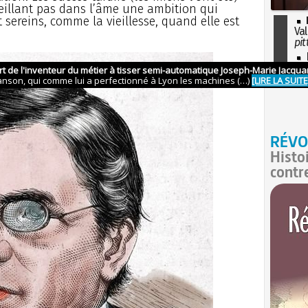
veillant pas dans l’âme une ambition qui
 sereins, comme la vieillesse, quand elle est
Val
pit
I
so
l'H
RÉVO
Histo
contr