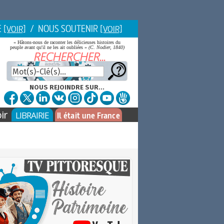
E
/ NOUS SOUTENIR
[VOIR]
[VOIR]
« Hâtons-nous de raconter les délicieuses histoires du
peuple avant qu'il ne les ait oubliées »
(C. Nodier, 1840)
NOUS REJOINDRE SUR...
ir
LIBRAIRIE
Il était une France