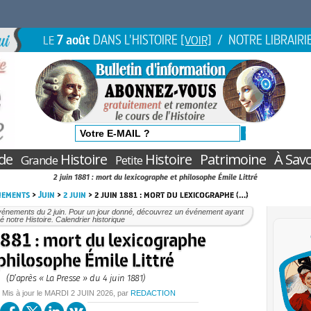
7 août
DANS L'HISTOIRE
/ NOTRE LIBRAIRI
LE
[VOIR]
de
Histoire
Histoire
Patrimoine
À Savo
Grande
Petite
2 juin 1881 : mort du lexicographe et philosophe Émile Littré
nements
>
Juin
>
2 juin
> 2 juin 1881 : mort du lexicographe (…)
vénements du 2 juin. Pour un jour donné, découvrez un événement ayant
 notre Histoire. Calendrier historique
1881 : mort du lexicographe
philosophe Émile Littré
(D’après « La Presse » du 4 juin 1881)
/ Mis à jour le
MARDI
2 JUIN 2026
, par
REDACTION