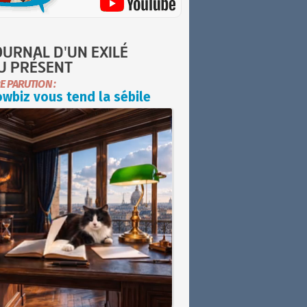
OURNAL D'UN EXILÉ
U PRÉSENT
E PARUTION :
wbiz vous tend la sébile