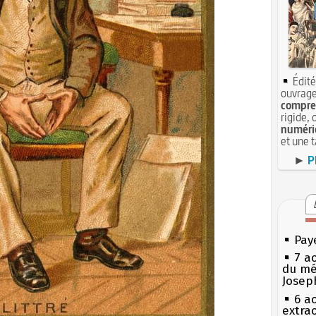
Édité
ouvrage
compren
rigide, 
numéri
et une 
►
P
Pay
7 a
du mé
Josep
6 a
extrao