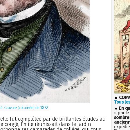
COMM
Tous les
ré. Gravure (colorisée) de 1872
En qu
« par le
sombre 
elle fut complétée par de brillantes études au
ancienn
de congé, Émile réunissait dans le jardin
expédien
Sorbonne ses camarades de collège, qui tous