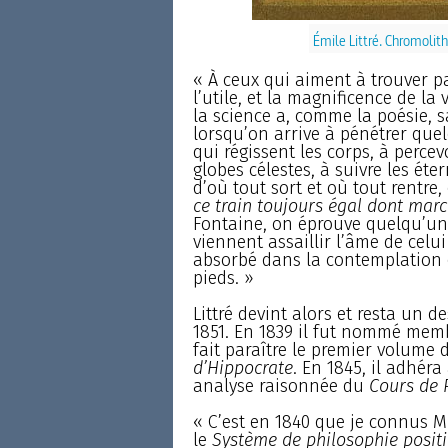
Émile Littré. Chromolith
« À ceux qui aiment à trouver p
l’utile, et la magnificence de la v
la science a, comme la poésie, sa
lorsqu’on arrive à pénétrer quel
qui régissent les corps, à perce
globes célestes, à suivre les ét
d’où tout sort et où tout rentre
ce train toujours égal dont marc
Fontaine, on éprouve quelqu’un 
viennent assaillir l’âme de celu
absorbé dans la contemplation 
pieds. »
Littré devint alors et resta un 
1851. En 1839 il fut nommé memb
fait paraître le premier volume d
d’Hippocrate
. En 1845, il adhér
analyse raisonnée du
Cours de 
« C’est en 1840 que je connus M
le
Système de philosophie positi