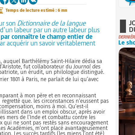
Temps de lecture estimé : 6 mn
J
ur son
Dictionnaire de la langue
D
 d’un labeur par un autre labeur plus
i par connaître le champ entier de
DERNIÈR
ar acquérir un savoir véritablement
Le sho
s, auquel Barthélémy Saint-Hilaire dédia sa
’Aristote, fut collaborateur du
Journal des
 patriote, un érudit, un philologue distingué.
rier 1801 à Paris, ne parlait de lui qu’avec
comparant à mon père et en reconnaissant
ai regretté que. les circonstances n’eussent pas
r compensation, moins à moi. Qu’est-il
illissant dans un emploi obscur, après avoir
es mers de l’Inde et combattu contre les
ux qui ne sont pas restés sans encouragement
t les Académies, m’ont placé avantageusement
on. Les succès tardifs (les miens l’ont été)