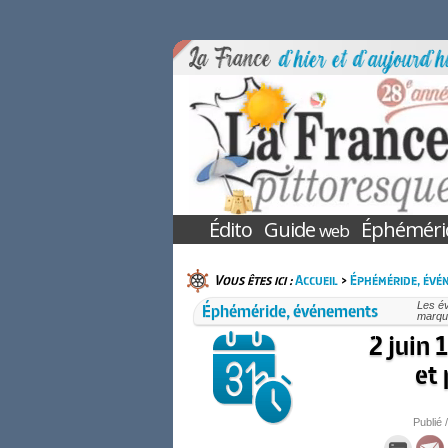
Édito
Guide
Éphéméri
web
Vous êtes ici :
Accueil
>
Éphéméride, évé
Éphéméride, événements
Les é
marqué
2 juin 
et 
Publié 