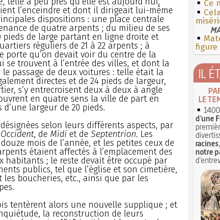
e, telle à peu près qu’elle est aujourd’hui,
Ce 
ent l’enceindre et dont il dirigeait lui-même
Cel
rincipales dispositions : une place centrale
miséri
enance de quatre arpents ; du milieu de ses
MA
 pieds de large partant en ligne droite et
Mate
artiers réguliers de 21 à 22 arpents ; à
figure
 porte qu’on devait voir du centre de la
 se trouvent à l’entrée des villes, et dont la
IL É
 le passage de deux voitures : telle était la
alement directes et de 24 pieds de largeur,
ier, s’y entrecroisent deux à deux à angle
PA
, ouvrent en quatre sens la ville de part en
LE TE
es d’une largeur de 20 pieds.
1400 
d'une F
désignées selon leurs différents aspects, par
premièr
’
Occident
, de
Midi
et de
Septentrion
. Les
divertis
douze mois de l’année, et les petites ceux de
racines
arpents étaient affectés à l’emplacement des
notre p
d'entrev
habitants ; le reste devait être occupé par
ents publics, tel que l’église et son cimetière,
t les boucheries, etc., ainsi que par les
pes.
is tentèrent alors une nouvelle supplique ; et
nquiétude, la reconstruction de leurs