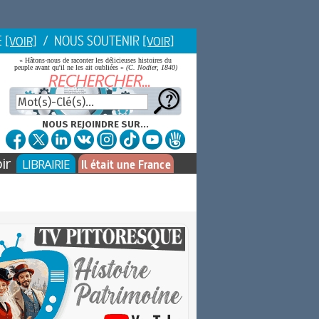
E
/ NOUS SOUTENIR
[VOIR]
[VOIR]
« Hâtons-nous de raconter les délicieuses histoires du
peuple avant qu'il ne les ait oubliées »
(C. Nodier, 1840)
NOUS REJOINDRE SUR...
ir
LIBRAIRIE
Il était une France