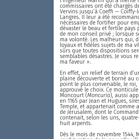
l’ingénieur Marini qui a mérité
commissaires ont été chargés de v
Vervins jusqu’à Coeffi — Coiffy-
Langres. Il leur a été recommand
nécessaires de fortifier pour e
dévaster le beau et fertile pays
de mon conseil privé ; lorsque s
ma volonté. Les malheurs qui, da
loyaux et fidèles sujets de ma vi
sûrs que toutes dispositions ser
semblables désastres. Je vous r
ma faveur ».
En effet, un relief de terrain d’
plaine découverte et borné au c
point le plus convenable, le roi,
approuvé le choix. Ce monticule 
Moncourt (
Moncuria
), aussi ap
en 1165 par Jean et Hugues, sire
Temple, et appartenait comme an
de Jérusalem, dont le Commandeu
contenait, selon les uns, quatre-
huit arpents.
Dès le mois de novembre 1544, Ma