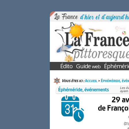
Édito
Guide
Éphéméri
web
Vous êtes ici :
Accueil
>
Éphéméride, évé
Éphéméride, événements
Les é
ayant 
29 av
de Françoi
(D’
e