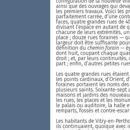
configuration de la nouvelle vill
ainsi que des ouvrages qui devai
les premiers travaux. Voici les p
parfaitement carrée, d’une cont
faces, quatre grandes rues de 40
divisant l’espace en autant de qu
chacune de leurs extrémités, une
place ; douze rues foraines — qui
largeur doit être suffisante pour
définition du
chemin forain
— ég
dont huit, coupant chaque quart
droit ; et, par leurs continuités
part ; enfin, d’autres petites ru
Les quatre grandes rues étaient 
les points cardinaux, d’
Orient
, d
foraines portaient les noms des 
plusieurs saints. Soixante-sept 
maisons et jardins des nouveaux 
les rues, les places et les monum
le palais ou auditoire, la halle e
remparts, fossés et contre-escar
Les habitants de Vitry-en-Pertho
ils continuaient, quoique avec i