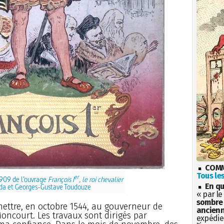
COMM
Tous les
er
1909 de l’ouvrage
François I
, le roi chevalier
En qu
ida et Georges-Gustave Toudouze
« par le
sombre 
nsmettre, en octobre 1544, au gouverneur de
ancienn
oncourt. Les travaux sont dirigés par
expédien