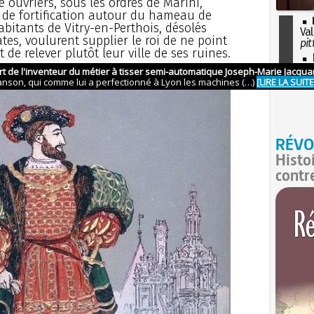
e ouvriers, sous les ordres de Marini,
 de fortification autour du hameau de
abitants de Vitry-en-Perthois, désolés
Val
es, voulurent supplier le roi de ne point
pit
 de relever plutôt leur ville de ses ruines.
I
so
l'H
RÉVO
Histo
contr