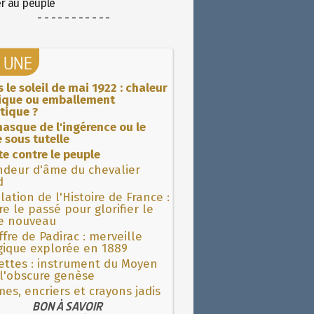
er au peuple
- - - - - - - - - - -
A UNE
 le soleil de mai 1922 : chaleur
rique ou emballement
tique ?
asque de l'ingérence ou le
 sous tutelle
ite contre le peuple
ndeur d'âme du chevalier
d
lation de l'Histoire de France :
re le passé pour glorifier le
 nouveau
fre de Padirac : merveille
gique explorée en 1889
ettes : instrument du Moyen
l'obscure genèse
es, encriers et crayons jadis
BON À SAVOIR