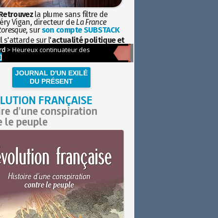
Retrouvez
la plume sans filtre de
éry Vigan, directeur de
La France
toresque
, sur
son compte SUBSTACK
l s'attarde sur l'
actualité politique et
ciétale
avec la hauteur de vue de
istoire
JOURNAL D'UN EXILÉ
DU PRÉSENT
LUTION FRANÇAISE
ire d'une conspiration
e le peuple