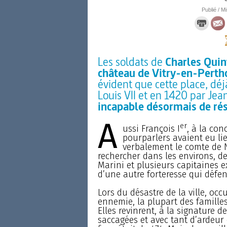
Publié / Mi
Les soldats de
Charles Quint
château de Vitry-en-Pertho
évident que cette place, déj
Louis VII et en 1420 par Jea
incapable désormais de rés
A
er
ussi François I
, à la con
pourparlers avaient eu lie
verbalement le comte de Na
rechercher dans les environs, de
Marini et plusieurs capitaines e
d’une autre forteresse qui défe
Lors du désastre de la ville, o
ennemie, la plupart des familles 
Elles revinrent, à la signature d
saccagées et avec tant d’ardeur