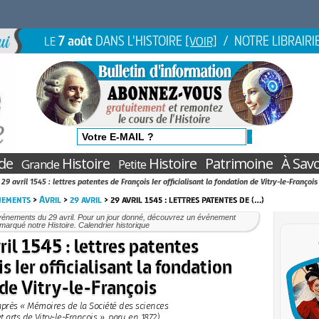
7 août
DANS L'HISTOIRE
/ NOTRE LIBRAIRI
LE
[VOIR]
de
Histoire
Histoire
Patrimoine
À Savo
Grande
Petite
29 avril 1545 : lettres patentes de François Ier officialisant la fondation de Vitry-le-François
nements
>
Avril
>
29 avril
> 29 avril 1545 : lettres patentes de (…)
vénements du 29 avril. Pour un jour donné, découvrez un événement
marqué notre Histoire. Calendrier historique
ril 1545 : lettres patentes
s Ier officialisant la fondation
de Vitry-le-François
après « Mémoires de la Société des sciences
t arts de Vitry-le-François », paru en 1872)