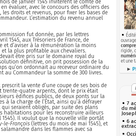
mois de janvier 1545 invitèrent le comte de
 en évaluer, avec le concours des officiers des
, les droits et revenus, pour fixer les bases de
Commandeur. L’estimation du revenu annuel
ommission fut donnée, par les lettres
Édité
il 1545, aux Trésoriers de France, de
ouvrage
 et d’aviser à la rémunération la moins
compren
rigide, 
 la plus profitable aux chevaliers.
numéri
evait être pris sur le domaine royal du
et une 
olution définitive, on prit possession de la
ps qu’on ordonnait au receveur ordinaire du
►
P
ent au Commandeur la somme de 300 livres.
rescrit la vente d’une coupe de ses bois de
 trente-quatre arpents, dont le prix était
sieurs édifices publics, de deux ponts sur la
s à la charge de l’État, ainsi qu’à défrayer
7 a
qui seraient obligés, par suite des plans
du mé
s habitations pour les reconstruire ailleurs
Josep
 1545). Il voulut que la nouvelle ville portât
6 a
y-le-François
(lettres du mois de mai 1545), et
extrao
e salamandre dans les flammes avec sa
Occi