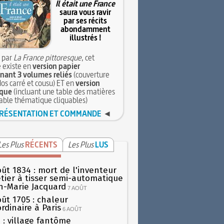
Il était une France
saura vous ravir
par ses récits
abondamment
illustrés !
 par
La France pittoresque
, cet
 existe en
version papier
ant 3 volumes reliés
(couverture
dos carré et cousu) ET en
version
que
(incluant une table des matières
table thématique cliquables)
RÉSENTATION ET COMMANDE
◄
Les Plus
RÉCENTS
Les Plus
LUS
oût 1834 : mort de l'inventeur
tier à tisser semi-automatique
h-Marie Jacquard
7 AOÛT
oût 1705 : chaleur
rdinaire à Paris
6 AOÛT
 : village fantôme