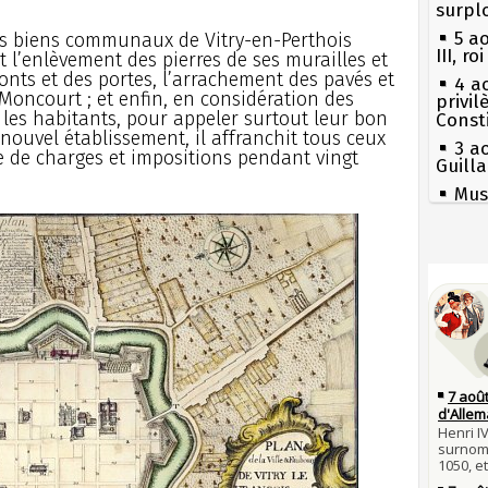
surpl
5 a
es biens communaux de Vitry-en-Perthois
III, r
vit l’enlèvement des pierres de ses murailles et
onts et des portes, l’arrachement des pavés et
4 a
Moncourt ; et enfin, en considération des
privi
es habitants, pour appeler surtout leur bon
Const
 nouvel établissement, il affranchit tous ceux
3 a
ce de charges et impositions pendant vingt
Guill
Mus
réouv
2 a
nommé
Séc
canicu
1er 
poign
27 
Cléme
Ravail
31 j
Pie
les m
mous
en fo
Qui
30 j
Tout
Poula
atten
Poula
Fran
29 j
mort 