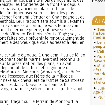
 ma confiance. Dans le mois de novembre, des
l'impos
isiter les frontières de la frontière depuis
le-Château, ancienne place forte près de
é d’indiquer avec soin les lieux les plus
mpêcher l’ennemi d’entrer en Champagne et de
À L
 perthois. Leur rapport sera soumis à l’examen
on avis me sera connu, je vous ferai savoir
Sous
ns la dernière guerre, ont pesé sur les
histo
lle de Vitry-en-Perthois m’ont affligé ; soyez
média
ont faites pour prévenir le renouvellement de
emercie des vœux que vous adressez à Dieu en
Le m
peuple
L'él
une certaine étendue, à une demi-lieu de là, en
Gra
ouchant par la Marne, avait été reconnu le
Bayar
 sur la présentation des plans, en avait
Muti
dépendait de la terre et seigneurie de
détrui
pelé Morcort, Morcourt (
Morcurta
), aumônée
monde
s de Possesse, aux Frères de la milice du
Gouf
nexe aux chevaliers de l’Ordre de Saint-Jean
géolo
r résidait à Neuville-au-Temple. Il
Lun
vingt-quatre, et, selon d’autres, quatre-vingt-
Âge à 
Plum
rini traçait sur le terrain de Moncourt la