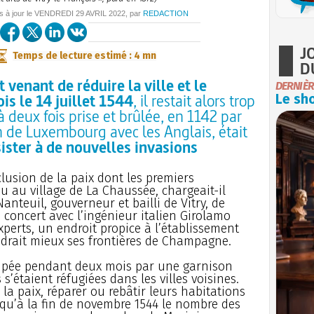
s à jour le
VENDREDI
29 AVRIL 2022
, par
REDACTION
J
Temps de lecture estimé : 4 mn
D
 venant de réduire la ville et le
DERNIÈR
is le 14 juillet 1544
, il restait alors trop
Le sho
à deux fois prise et brûlée, en 1142 par
n de Luxembourg avec les Anglais, était
ister à de nouvelles invasions
clusion de la paix dont les premiers
u au village de La Chaussée, chargeait-il
nteuil, gouverneur et bailli de Vitry, de
 concert avec l’ingénieur italien Girolamo
xperts, un endroit propice à l’établissement
ndrait mieux ses frontières de Champagne.
ccupée pendant deux mois par une garnison
s’étaient réfugiées dans les villes voisines.
e la paix, réparer ou rebâtir leurs habitations
 qu’à la fin de novembre 1544 le nombre des