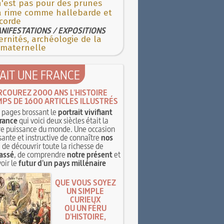
n'est pas pour des prunes
a rime comme hallebarde et
corde
NIFESTATIONS / EXPOSITIONS
rnités, archéologie de la
 maternelle
TAIT UNE FRANCE
RCOUREZ 2000 ANS L'HISTOIRE
MPS DE 1600 ARTICLES ILLUSTRÉS
pages brossant le
portrait vivifiant
rance
qui voici deux siècles était la
e puissance du monde. Une occasion
sante et instructive de connaître
nos
, de découvrir toute la richesse de
assé
, de comprendre
notre présent
et
oir le
futur d'un pays millénaire
QUE VOUS SOYEZ
UN SIMPLE
CURIEUX
OU UN FÉRU
D'HISTOIRE,