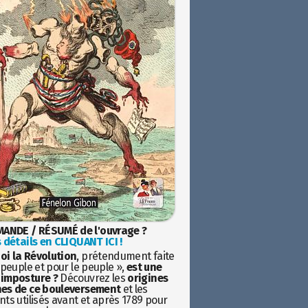
ANDE / RÉSUMÉ de l'ouvrage ?
 détails en CLIQUANT ICI !
oi la Révolution
, prétendument faite
 peuple et pour le peuple »,
est une
imposture ?
Découvrez les
origines
es de ce bouleversement
et les
ts utilisés avant et après 1789 pour