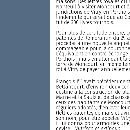
maisons. Des lettres royales du 
Nanteuil à visiter Moncourt et à
juridictions de Vitry-en-Perthois
l’indemnité qui serait due au 
fut de 300 livres tournois.
Pour plus de certitude encore, c
patentes de Romorantin du 29 avr
procéder à une nouvelle enquête
dommageable pour la couronne et
L’équivalent en contre-échange d
Perthois ; mais en attendant la s
terre de Moncourt, en même tem
roi à Vitry de payer annuellem
er
François I
avait précédemment p
Bettancourt, d’environ deux cent
destiné à la construction de plu
Marne et la Saulx et de chaussée
ceux des habitants de Moncourt 
réguliers adoptés, d’enlever leur
(lettres patentes de mars et avril
son nom, pour être appelée
Vitr
il lui donna pour armoiries un
devise :
Nutrisco et extinguo
.