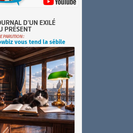
OURNAL D'UN EXILÉ
U PRÉSENT
E PARUTION :
wbiz vous tend la sébile