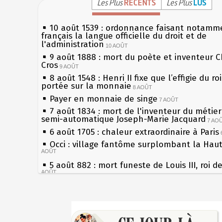
Les Plus
RÉCENTS
Les Plus
LUS
10 août 1539 : ordonnance faisant notamm
français la langue officielle du droit et de
l'administration
10 AOÛT
9 août 1888 : mort du poète et inventeur C
Cros
9 AOÛT
8 août 1548 : Henri II fixe que l’effigie du ro
portée sur la monnaie
8 AOÛT
Payer en monnaie de singe
7 AOÛT
7 août 1834 : mort de l'inventeur du métier 
semi-automatique Joseph-Marie Jacquard
7 AO
6 août 1705 : chaleur extraordinaire à Paris
Occi : village fantôme surplombant la Hau
AOÛT
5 août 882 : mort funeste de Louis III, roi d
AOÛT
4 août 1789 : abolition des privilèges par
l'Assemblée Constituante
4 AOÛT
Sécheresses (Grandes), étés caniculaires à 
3 août 1770 : mort du chimiste Guillaume-F
les siècles
Rouelle
3 AOÛT
27 mai 1610 : supplice de François Ravaillac