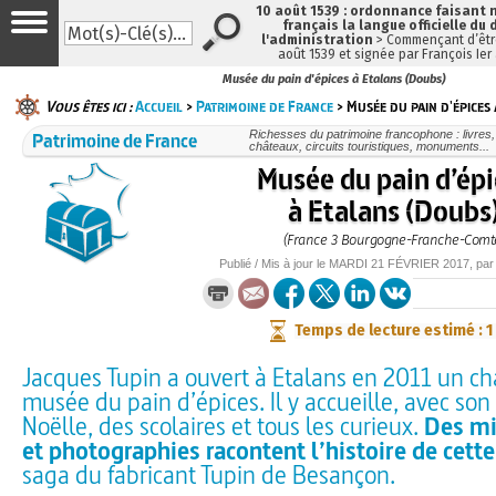
10 août 1539 : ordonnance faisant
français la langue officielle du 
l'administration
> Commençant d’être
août 1539 et signée par François Ier
Musée du pain d'épices à Etalans (Doubs)
Vous êtes ici :
Accueil
>
Patrimoine de France
> Musée du pain d'épices 
Patrimoine de France
Richesses du patrimoine francophone : livres
châteaux, circuits touristiques, monuments...
Musée du pain d’épi
à Etalans (Doubs
(France 3 Bourgogne-Franche-Comt
Publié / Mis à jour le
MARDI
21 FÉVRIER 2017
, pa
Temps de lecture estimé : 1
Jacques Tupin a ouvert à Etalans en 2011 un cha
musée du pain d’épices. Il y accueille, avec so
Noëlle, des scolaires et tous les curieux.
Des mil
et photographies racontent l’histoire de cette
saga du fabricant Tupin de Besançon.