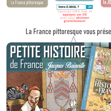
Saisissez votre mail, et
appuyez sur OK
pour vous
abonner
gratuitement