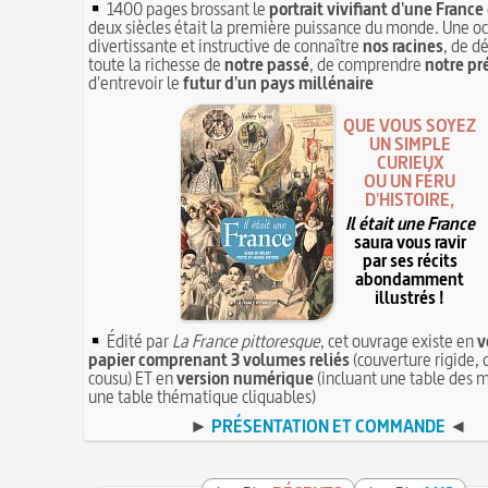
1400 pages brossant le
portrait vivifiant d'une France
deux siècles était la première puissance du monde. Une o
divertissante et instructive de connaître
nos racines
, de d
toute la richesse de
notre passé
, de comprendre
notre pr
d'entrevoir le
futur d'un pays millénaire
QUE VOUS SOYEZ
UN SIMPLE
CURIEUX
OU UN FÉRU
D'HISTOIRE,
Il était une France
saura vous ravir
par ses récits
abondamment
illustrés !
Édité par
La France pittoresque
, cet ouvrage existe en
v
papier comprenant 3 volumes reliés
(couverture rigide, 
cousu) ET en
version numérique
(incluant une table des m
une table thématique cliquables)
►
PRÉSENTATION ET COMMANDE
◄