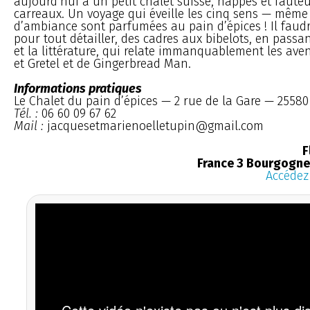
aujourd’hui à un petit chalet suisse, nappes et fauteu
carreaux. Un voyage qui éveille les cinq sens — même
d’ambiance sont parfumées au pain d’épices ! Il faudr
pour tout détailler, des cadres aux bibelots, en passa
et la littérature, qui relate immanquablement les ave
et Gretel et de Gingerbread Man.
Informations pratiques
Le Chalet du pain d’épices — 2 rue de la Gare — 2558
Tél. :
06 60 09 67 62
Mail :
jacquesetmarienoelletupin@gmail.com
F
France 3 Bourgogn
Accédez 