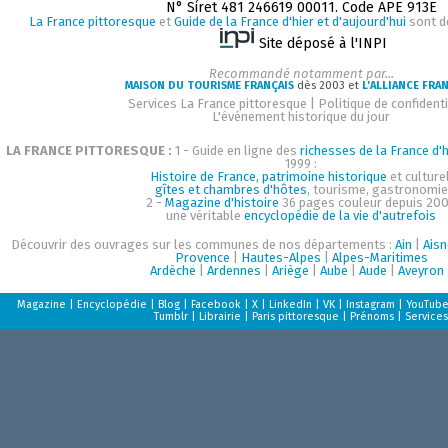
N° Siret 481 246619 00011. Code APE 913E
La France pittoresque
et
Guide de la France d'hier et d'aujourd'hui
sont d
Site déposé à l'INPI
Recommandé notamment par...
MAISON DU TOURISME FRANÇAIS
dès 2003 et
L'ALLIANCE FRA
Services La France pittoresque
|
Politique de confidenti
L'événement historique du jour
LA FRANCE PITTORESQUE :
1 - Guide en ligne des
richesses de la France d'h
1999 :
Histoire de France, patrimoine historique
et culturel
gîtes et chambres d'hôtes
, tourisme, gastronomie
2 -
Magazine d'histoire
36 pages couleur depuis 200
une véritable
encyclopédie de la vie d'autrefois
Découvrir des ouvrages sur les communes de nos départements :
Ain
|
Aisn
Provence
|
Hautes-Alpes
|
Alpes-Maritimes
Ardèche
|
Ardennes
|
Ariège
|
Aube
|
Aude
|
Aveyron
Magazine
|
Encyclopédie
|
Blog
|
Facebook
|
X
|
LinkedIn
|
VK
|
Instagram
|
YouTub
Tumblr
|
Librairie
|
Paris pittoresque
|
Prénoms
|
Services