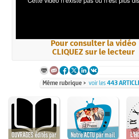
Pour consulter la vidéo
CLIQUEZ sur le lecteur
Même rubrique >
voir les
443 ARTICL