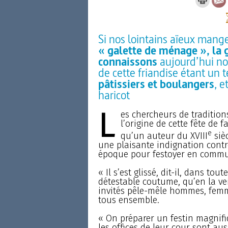
Si nos lointains aïeux mang
« galette de ménage », la g
connaissons
aujourd’hui nou
de cette friandise étant un
pâtissiers et boulangers
, e
haricot
L
es chercheurs de tradition
l’origine de cette fête de 
e
qu’un auteur du XVIII
sièc
une plaisante indignation contre
époque pour festoyer en commu
« Il s’est glissé, dit-il, dans to
détestable coutume, qu’en la vei
invités pêle-mêle hommes, femm
tous ensemble.
« On préparer un festin magnifiq
les offices de leur cour sont au