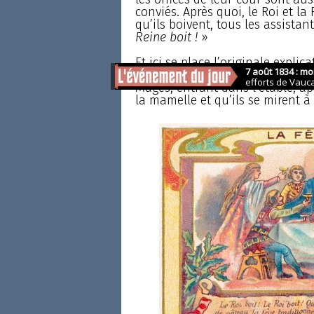
conviés. Après quoi, le Roi et la
qu’ils boivent, tous les assistan
Reine boit !
»
Et ici se place l’originale explic
il, ont accoutumé d’apporter, po
Mages, entrant dans l’étable, ap
la mamelle et qu’ils se mirent à 