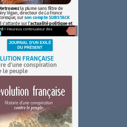
Retrouvez
la plume sans filtre de
éry Vigan, directeur de
La France
toresque
, sur
son compte SUBSTACK
l s'attarde sur l'
actualité politique et
ciétale
avec la hauteur de vue de
istoire
JOURNAL D'UN EXILÉ
DU PRÉSENT
LUTION FRANÇAISE
ire d'une conspiration
e le peuple