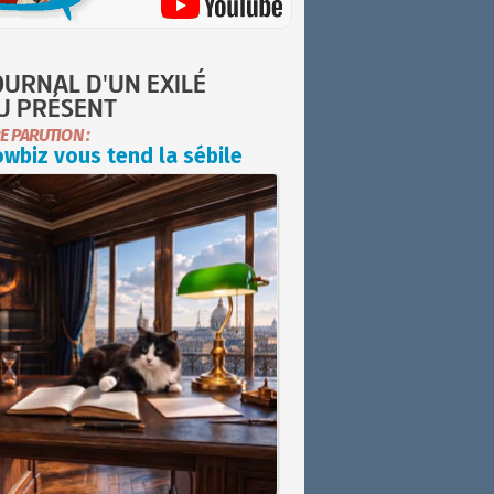
OURNAL D'UN EXILÉ
U PRÉSENT
E PARUTION :
wbiz vous tend la sébile