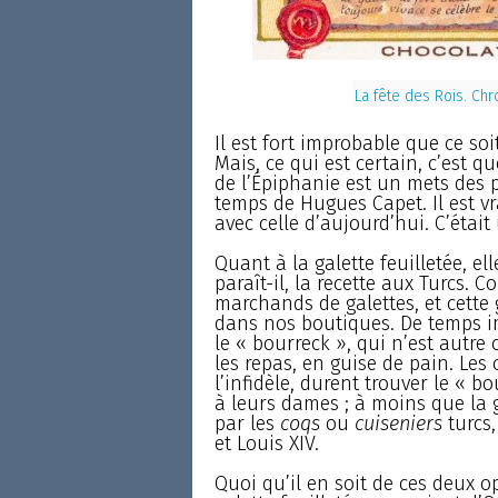
La fête des Rois. Chr
Il est fort improbable que ce soit
Mais, ce qui est certain, c’est qu
de l’Épiphanie est un mets des 
temps de Hugues Capet. Il est v
avec celle d’aujourd’hui. C’étai
Quant à la galette feuilletée, el
paraît-il, la recette aux Turcs.
marchands de galettes, et cette g
dans nos boutiques. De temps i
le « bourreck », qui n’est autre
les repas, en guise de pain. Les
l’infidèle, durent trouver le « b
à leurs dames ; à moins que la ga
par les
coqs
ou
cuiseniers
turcs,
et Louis XIV.
Quoi qu’il en soit de ces deux op