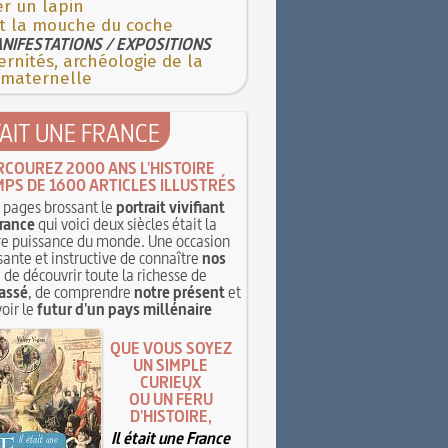
r un lapin
st la mouche du coche
NIFESTATIONS / EXPOSITIONS
rnités, archéologie de la
 maternelle
TAIT UNE FRANCE
RCOUREZ 2000 ANS L'HISTOIRE
MPS DE 1600 ARTICLES ILLUSTRÉS
pages brossant le
portrait vivifiant
rance
qui voici deux siècles était la
e puissance du monde. Une occasion
sante et instructive de connaître
nos
, de découvrir toute la richesse de
assé
, de comprendre
notre présent
et
oir le
futur d'un pays millénaire
QUE VOUS SOYEZ
UN SIMPLE
CURIEUX
OU UN FÉRU
D'HISTOIRE,
Il était une France