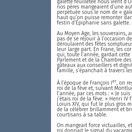
galette feuilletée nous vient d’O
nos pères mangeaient d’une autre
perpétuée sous le nom de « gale
haut qu’on puisse remonter dans
festin d’Épiphanie sans galette.
Au Moyen Age, les souverains, a
pas de se réjouir à l’occasion d
déroulaient des fêtes somptueu
leur large part. En Frane, les co
qui, toute l’année, gardait cette
Parlement et de la Chambre des 
gâteaux aux conseillers et dignit
famille, s’épanchait à travers les
er
À l’époque de François I
, on r
roi de la fève et, suivant Montlu
l’année, par ces mots : « Je suis
j’étais roi de la fève. » Henri IV
Loiuis XIV, qui fut le plus gr
de la célébrer brillamment et br
courtisans à sa table.
On mangeait force victuailles, et
roi donnait le signal du vacarm