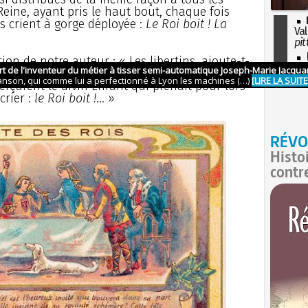
 Reine, ayant pris le haut bout, chaque fois
ts crient à gorge déployée :
Le Roi boit ! La
Val
pit
I
ation de notre auteur : « Les libertins, ajoute-t-
so
ur raison de cette bouffonnerie, que les
l'H
erçurent le divin Enfant qui prenait pour lors
crier :
le Roi boit !
... »
RÉVO
Histo
contr