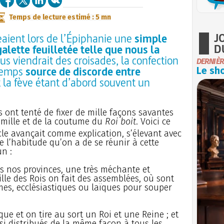
Temps de lecture estimé : 5 mn
J
eaient lors de l’Épiphanie une
simple
D
alette feuilletée telle que nous la
s viendrait des croisades, la confection
DERNIÈR
 temps
source de discorde entre
Le sho
t la fève étant d’abord souvent un
s ont tenté de fixer de mille façons savantes
famille et de la coutume du
Roi boit
. Voici ce
le avançait comme explication, s’élevant avec
 l’habitude qu’on a de se réunir à cette
n :
utes nos provinces, une très méchante et
lle des Rois on fait des assemblées, où sont
es, ecclésiastiques ou laïques pour souper
ue et on tire au sort un Roi et une Reine ; et
ssi distribués de la même façon à tous les