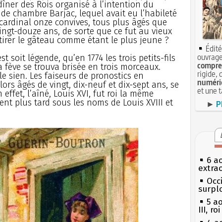
dîner des Rois organisé à l’intention du
 de chambre Barjac, lequel avait eu l’habileté
 cardinal onze convives, tous plus âgés que
vingt-douze ans, de sorte que ce fut au vieux
tirer le gâteau comme étant le plus jeune ?
Édité
ouvrage
t soit légende, qu’en 1774 les trois petits-fils
compren
la fève se trouva brisée en trois morceaux.
rigide, 
e sien. Les faiseurs de pronostics en
numéri
lors âgés de vingt, dix-neuf et dix-sept ans, se
et une 
 effet, l’aîné, Louis XVI, fut roi la même
ent plus tard sous les noms de Louis XVIII et
►
P
6 a
extrao
Occi
surpl
5 a
III, r