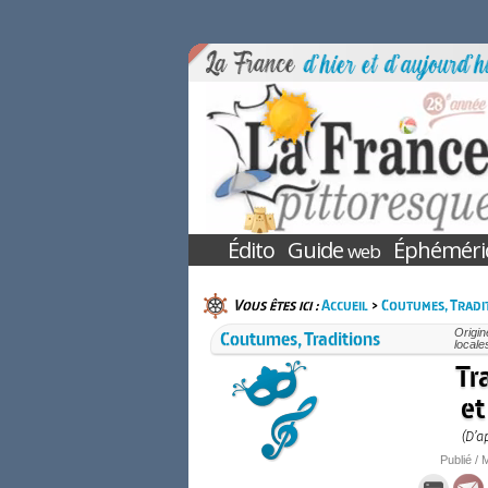
Édito
Guide
Éphéméri
web
Vous êtes ici :
Accueil
>
Coutumes, Tradi
Coutumes, Traditions
Origin
locale
Tr
et
(D’a
Publié / 