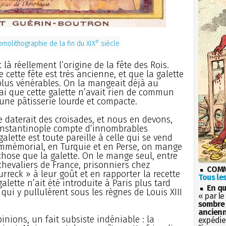
e
omolithographie de la fin du XIX
siècle
 là réellement l’origine de la fête des Rois.
e cette fête est très ancienne, et que la galette
plus vénérables. On la mangeait déjà au
rai que cette galette n’avait rien de commun
t une pâtisserie lourde et compacte.
le daterait des croisades, et nous en devons,
 Constantinople compte d’innombrables
alette est toute pareille à celle qui se vend
mmémorial, en Turquie et en Perse, on mange
 chose que la galette. On le mange seul, entre
 chevaliers de France, prisonniers chez
COMM
ourreck » à leur goût et en rapporter la recette
Tous les
lette n’ait été introduite à Paris plus tard
En qu
 qui y pullulèrent sous les règnes de Louis XIII
« par le
sombre 
ancienn
inions, un fait subsiste indéniable : la
expédien