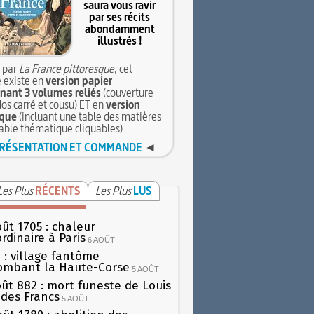
saura vous ravir
par ses récits
abondamment
illustrés !
 par
La France pittoresque
, cet
 existe en
version papier
ant 3 volumes reliés
(couverture
dos carré et cousu) ET en
version
que
(incluant une table des matières
table thématique cliquables)
RÉSENTATION ET COMMANDE
◄
Les Plus
RÉCENTS
Les Plus
LUS
oût 1705 : chaleur
rdinaire à Paris
6 AOÛT
 : village fantôme
ombant la Haute-Corse
5 AOÛT
oût 882 : mort funeste de Louis
oi des Francs
5 AOÛT