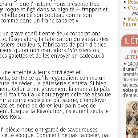
Pose
verain — que l’histoire nous présente trop
C'e
rogue et figé dans sa dignité — frappait et
MA
urchette ou de son couteau contre son
Mate
 « comme dans un franc cabaret ».
figure
ut un grave conflit entre deux corporations
tte. Jusqu’alors, la fabrication du gâteau des
IL É
issiers-oublieurs, fabricants de pain d’épice.
angers, qu’on nommait alors
talmisiers
ou
PA
e des galettes et de les envoyer en cadeaux à
LE TE
1400 
d'une F
 une atteinte à leurs privilèges et
premièr
oits, contre ce qu’ils regardaient comme un
divertis
sa de céder ; la pâtisserie s’entêta. Si bien
racines
ment. Celui-ci mit gravement la main à la pâte
notre p
ls il était fait aux boulangers défense absolue
d'entrev
enir aucune espèce de pâtisserie, d’employer
âte et même de dorer leur pain avec de
ent. Jusqu’à la Révolution, ils eurent seuls le
 des Rois.
e
I
siècle nous ont gardé de savoureuses
 à cette époque. Comment ne pas rappeler, par