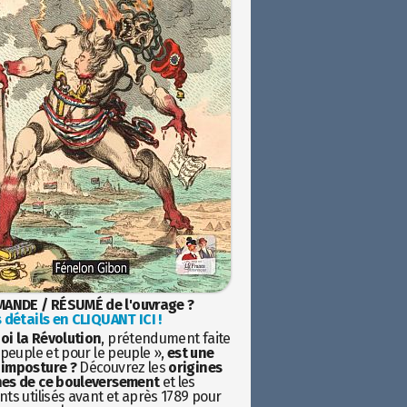
ANDE / RÉSUMÉ de l'ouvrage ?
 détails en CLIQUANT ICI !
oi la Révolution
, prétendument faite
 peuple et pour le peuple »,
est une
imposture ?
Découvrez les
origines
es de ce bouleversement
et les
ts utilisés avant et après 1789 pour