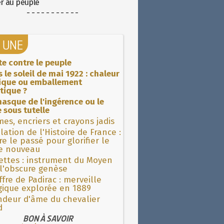
er au peuple
- - - - - - - - - - -
A UNE
ite contre le peuple
 le soleil de mai 1922 : chaleur
rique ou emballement
tique ?
asque de l'ingérence ou le
 sous tutelle
es, encriers et crayons jadis
lation de l'Histoire de France :
re le passé pour glorifier le
 nouveau
ettes : instrument du Moyen
l'obscure genèse
fre de Padirac : merveille
gique explorée en 1889
ndeur d'âme du chevalier
d
BON À SAVOIR