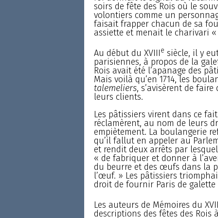
soirs de fête des Rois où le sou
volontiers comme un personnage 
faisait frapper chacun de sa fo
assiette et menait le charivari
e
Au début du XVIII
siècle, il y e
parisiennes, à propos de la gale
Rois avait été l’apanage des pât
Mais voilà qu’en 1714, les boul
talemeliers
, s’avisèrent de fair
leurs clients.
Les pâtissiers virent dans ce fait
réclamèrent, au nom de leurs dr
empiètement. La boulangerie refu
qu’il fallut en appeler au Parle
et rendit deux arrêts par lesque
« de fabriquer et donner à l’av
du beurre et des œufs dans la p
l’œuf. » Les pâtissiers triomphai
droit de fournir Paris de galette
Les auteurs de Mémoires du XVII
descriptions des fêtes des Rois