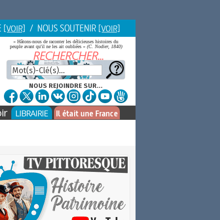
E
/ NOUS SOUTENIR
[VOIR]
[VOIR]
« Hâtons-nous de raconter les délicieuses histoires du
peuple avant qu'il ne les ait oubliées »
(C. Nodier, 1840)
NOUS REJOINDRE SUR...
ir
LIBRAIRIE
Il était une France