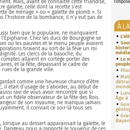
rient. Mais, avant de connaître cette friandise,
l'impos
 galette, celle dont la recette s’est
tte de ménage » ou « galette de plomb ». Si
 l’histoire de la bombance, il n’y eut pas de
À L
ussi bien que le populaire, ne manquaient
L'él
e l’Épiphanie. Chez les ducs de Bourgogne se
Sous
ses où les pauvres et le menu peuple avaient
histo
rporations tiraient au sort de la fève un roi
média
 dignité. Les clercs de la basoche, du
comptes allaient en cortège porter des
Le m
aires, et la fête, dépassant le cadre de
peuple
 rues de la grande ville.
Plum
Muti
egardait comme une heureuse chance d’être
détrui
c, il était d’usage de s’aborder, au début de
monde
 aussi ravi de vous avoir rencontré que si
Lun
 fut un fidèle observateur de la fête des Rois.
Âge à 
os mangeur de son royaume, ne manqua jamais
Gouf
uyamment. Il conviait ce soir-là tous ses
géolo
Gra
Bayar
, lorsque au dessert apparaissait la galette, le
e. Dangeau nous a rapporté le souvenir de ces