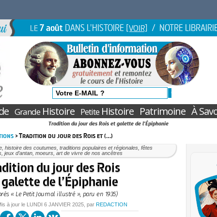
7 août
DANS L'HISTOIRE
/ NOTRE LIBRAIRI
LE
[VOIR]
de
Histoire
Histoire
Patrimoine
À Savo
Grande
Petite
Tradition du jour des Rois et galette de l'Épiphanie
tions
> Tradition du jour des Rois et (…)
e, histoire des coutumes, traditions populaires et régionales, fêtes
s, jeux d’antan, moeurs, art de vivre de nos ancêtres
adition du jour des Rois
 galette de l’Épiphanie
près « Le Petit Journal illustré », paru en 1935)
Mis à jour le
LUNDI
6 JANVIER 2025
, par
REDACTION