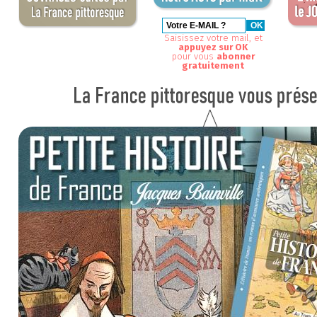
Saisissez votre mail, et
appuyez sur OK
pour vous
abonner
gratuitement