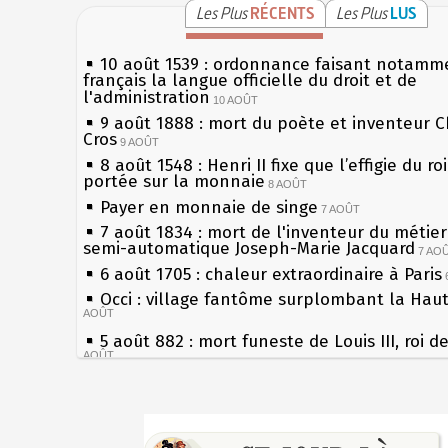
Les Plus
RÉCENTS
Les Plus
LUS
10 août 1539 : ordonnance faisant notamm
français la langue officielle du droit et de
l'administration
10 AOÛT
9 août 1888 : mort du poète et inventeur C
Cros
9 AOÛT
8 août 1548 : Henri II fixe que l’effigie du ro
portée sur la monnaie
8 AOÛT
Payer en monnaie de singe
7 AOÛT
7 août 1834 : mort de l'inventeur du métier 
semi-automatique Joseph-Marie Jacquard
7 AO
6 août 1705 : chaleur extraordinaire à Paris
Occi : village fantôme surplombant la Hau
AOÛT
5 août 882 : mort funeste de Louis III, roi d
AOÛT
4 août 1789 : abolition des privilèges par
l'Assemblée Constituante
4 AOÛT
Sécheresses (Grandes), étés caniculaires à 
3 août 1770 : mort du chimiste Guillaume-F
les siècles
Rouelle
3 AOÛT