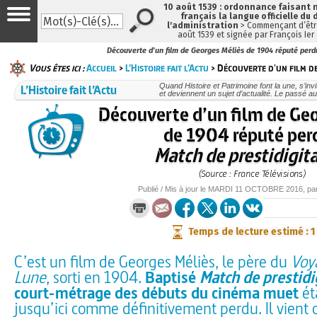
10 août 1539 : ordonnance faisant
français la langue officielle du 
l'administration
> Commençant d’être
août 1539 et signée par François Ier
Découverte d'un film de Georges Méliès de 1904 réputé perd
Vous êtes ici :
Accueil
>
L’Histoire fait l’Actu
> Découverte d'un film d
L’Histoire fait l’Actu
Quand Histoire et Patrimoine font la une, s’inv
et deviennent un sujet d’actualité. Le passé au
Découverte d’un film de Geo
de 1904 réputé perd
Match de prestidigit
(Source : France Télévisions)
Publié / Mis à jour le
MARDI
11 OCTOBRE 2016
, pa
Temps de lecture estimé : 1
C’est un film de Georges Méliès, le père du
Voy
Lune
, sorti en 1904.
Baptisé
Match de prestidi
court-métrage des débuts du cinéma muet
ét
jusqu’ici comme définitivement perdu. Il vient 