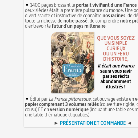
1400 pages brossant le
portrait vivifiant d'une France
deux siècles était la première puissance du monde. Une o
divertissante et instructive de connaître
nos racines
, de d
toute la richesse de
notre passé
, de comprendre
notre pr
d'entrevoir le
futur d'un pays millénaire
QUE VOUS SOYEZ
UN SIMPLE
CURIEUX
OU UN FÉRU
D'HISTOIRE,
Il était une France
saura vous ravir
par ses récits
abondamment
illustrés !
Édité par
La France pittoresque
, cet ouvrage existe en
v
papier comprenant 3 volumes reliés
(couverture rigide, 
cousu) ET en
version numérique
(incluant une table des m
une table thématique cliquables)
►
PRÉSENTATION ET COMMANDE
◄