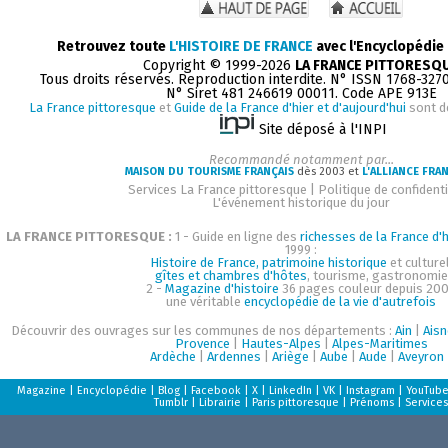
Retrouvez toute
L'HISTOIRE DE FRANCE
avec l'Encyclopédie
Copyright © 1999-2026
LA FRANCE PITTORESQ
Tous droits réservés. Reproduction interdite. N° ISSN 1768-327
N° Siret 481 246619 00011. Code APE 913E
La France pittoresque
et
Guide de la France d'hier et d'aujourd'hui
sont d
Site déposé à l'INPI
Recommandé notamment par...
MAISON DU TOURISME FRANÇAIS
dès 2003 et
L'ALLIANCE FRA
Services La France pittoresque
|
Politique de confidenti
L'événement historique du jour
LA FRANCE PITTORESQUE :
1 - Guide en ligne des
richesses de la France d'h
1999 :
Histoire de France, patrimoine historique
et culturel
gîtes et chambres d'hôtes
, tourisme, gastronomie
2 -
Magazine d'histoire
36 pages couleur depuis 200
une véritable
encyclopédie de la vie d'autrefois
Découvrir des ouvrages sur les communes de nos départements :
Ain
|
Aisn
Provence
|
Hautes-Alpes
|
Alpes-Maritimes
Ardèche
|
Ardennes
|
Ariège
|
Aube
|
Aude
|
Aveyron
Magazine
|
Encyclopédie
|
Blog
|
Facebook
|
X
|
LinkedIn
|
VK
|
Instagram
|
YouTub
Tumblr
|
Librairie
|
Paris pittoresque
|
Prénoms
|
Services