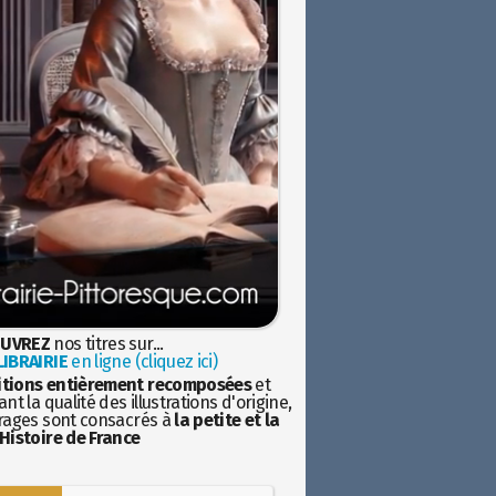
UVREZ
nos titres sur...
IBRAIRIE
en ligne (cliquez ici)
itions entièrement recomposées
et
nt la qualité des illustrations d'origine,
rages sont consacrés à
la petite et la
Histoire de France