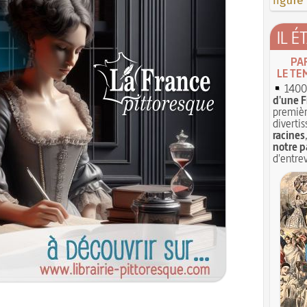
figure
IL É
PA
LE TE
1400 
d'une F
premièr
divertis
racines
notre p
d'entrev