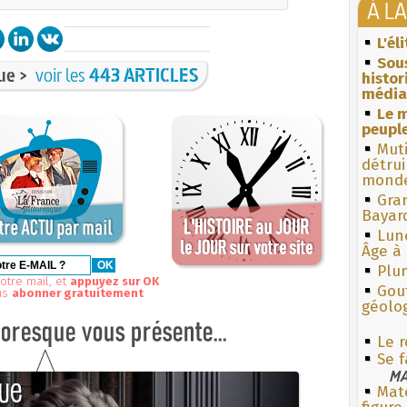
À L
L'él
Sous
ue >
voir les
443 ARTICLES
histo
média
Le m
peuple
Muti
détrui
monde
Gra
Bayar
Lun
Âge à 
Plum
otre mail, et
appuyez sur OK
Gouf
us
abonner gratuitement
géolo
Le r
Se f
MA
Mate