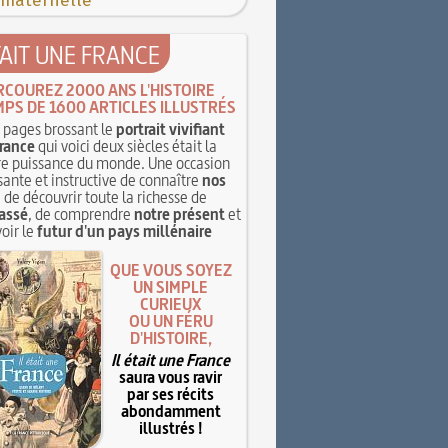
 maternelle
TAIT UNE FRANCE
RCOUREZ 2000 ANS L'HISTOIRE
MPS DE 1600 ARTICLES ILLUSTRÉS
pages brossant le
portrait vivifiant
rance
qui voici deux siècles était la
e puissance du monde. Une occasion
sante et instructive de connaître
nos
, de découvrir toute la richesse de
assé
, de comprendre
notre présent
et
oir le
futur d'un pays millénaire
QUE VOUS SOYEZ
UN SIMPLE
CURIEUX
OU UN FÉRU
D'HISTOIRE,
Il était une France
saura vous ravir
par ses récits
abondamment
illustrés !