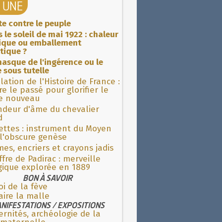
A UNE
ite contre le peuple
 le soleil de mai 1922 : chaleur
rique ou emballement
tique ?
asque de l'ingérence ou le
 sous tutelle
lation de l'Histoire de France :
re le passé pour glorifier le
 nouveau
ndeur d'âme du chevalier
d
ettes : instrument du Moyen
l'obscure genèse
es, encriers et crayons jadis
fre de Padirac : merveille
gique explorée en 1889
BON À SAVOIR
oi de la fève
aire la malle
NIFESTATIONS / EXPOSITIONS
rnités, archéologie de la