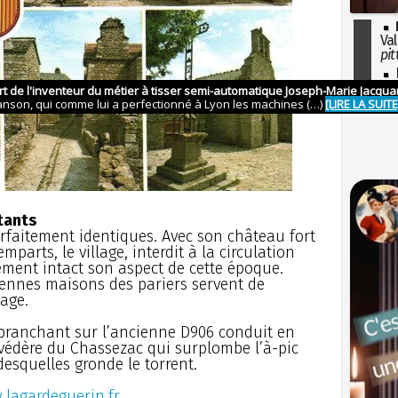
Val
pit
I
so
l'H
tants
rfaitement identiques. Avec son château fort
mparts, le village, interdit à la circulation
ment intact son aspect de cette époque.
iennes maisons des pariers servent de
lage.
mbranchant sur l’ancienne D906 conduit en
védère du Chassezac qui surplombe l’à-pic
esquelles gronde le torrent.
.lagardeguerin.fr