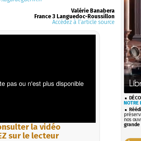
Valérie Banabera
France 3 Languedoc-Roussillon
Accédez à l’article source
DÉCO
NOTRE L
Rééd
préserva
nos ouv
grande 
nsulter la vidéo
Z sur le lecteur