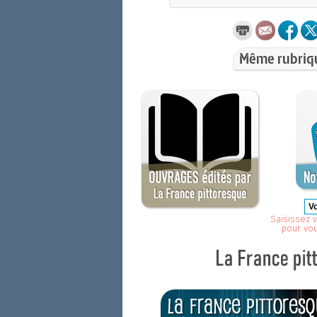
Même rubriq
Saisissez v
pour vo