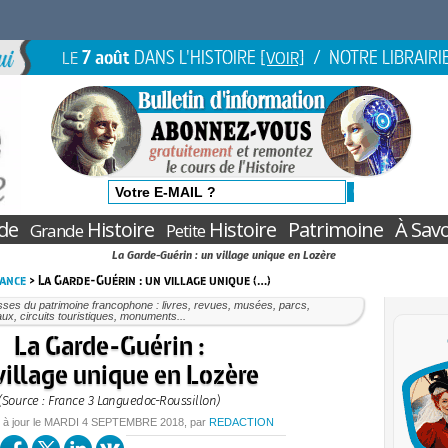
7 août
DANS L'HISTOIRE
/ NOTRE LIBRAIRI
LE
[VOIR]
de
Histoire
Histoire
Patrimoine
À Savo
Grande
Petite
La Garde-Guérin : un village unique en Lozère
rance
> La Garde-Guérin : un village unique (…)
ses du patrimoine francophone : livres, revues, musées, parcs,
ux, circuits touristiques, monuments...
La Garde-Guérin :
village unique en Lozère
(Source : France 3 Languedoc-Roussillon)
 à jour le
MARDI
4 SEPTEMBRE 2018
, par
REDACTION