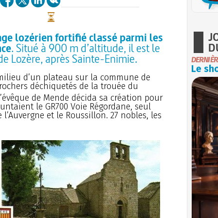
J
age lozérien fortifié classé parmi les
D
nce
. Situé à 900 m d’altitude, il est le
 de Lozère, après Sainte-Enimie.
DERNIÈR
Le sho
au milieu d’un plateau sur la commune de
rochers déchiquetés de la trouée du
 l’évêque de Mende décida sa création pour
untaient le GR700 Voie Régordane, seul
’Auvergne et le Roussillon. 27 nobles, les