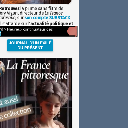
Retrouvez
la plume sans filtre de
éry Vigan, directeur de
La France
toresque
, sur
son compte SUBSTACK
l s'attarde sur l'
actualité politique et
ciétale
avec la hauteur de vue de
istoire
JOURNAL D'UN EXILÉ
DU PRÉSENT