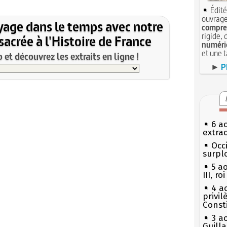
Édité
ouvrage
yage dans le temps avec notre
compren
rigide, 
acrée à l'Histoire de France
numéri
et une 
et découvrez les extraits en ligne !
►
P
6 a
extrao
Occi
surpl
5 a
III, r
4 a
privi
Const
3 a
Guill