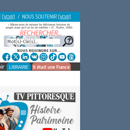
E
/ NOUS SOUTENIR
[VOIR]
[VOIR]
« Hâtons-nous de raconter les délicieuses histoires du
peuple avant qu'il ne les ait oubliées »
(C. Nodier, 1840)
NOUS REJOINDRE SUR...
ir
LIBRAIRIE
Il était une France