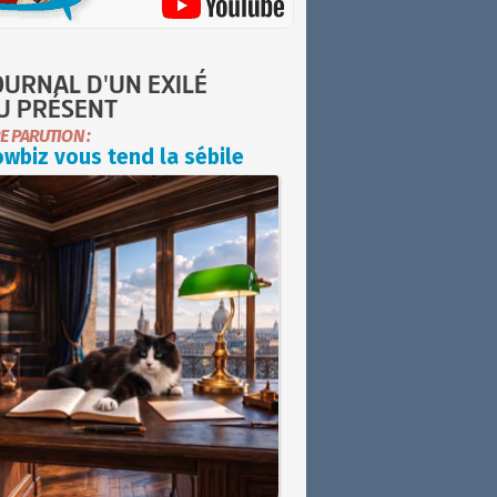
OURNAL D'UN EXILÉ
U PRÉSENT
E PARUTION :
wbiz vous tend la sébile