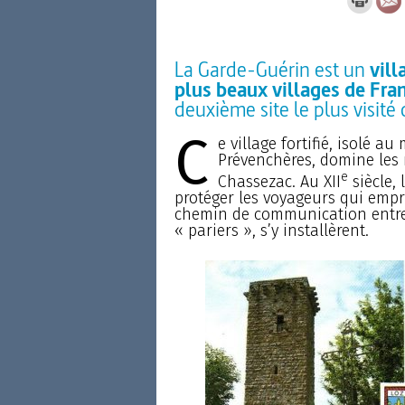
La Garde-Guérin est un
vill
plus beaux villages de Fra
deuxième site le plus visité
C
e village fortifié, isolé 
Prévenchères, domine les 
e
Chassezac. Au XII
siècle,
protéger les voyageurs qui empr
chemin de communication entre l
« pariers », s’y installèrent.