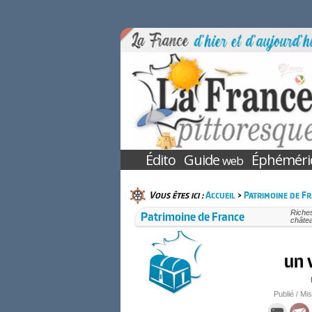
Édito
Guide
Éphéméri
web
Vous êtes ici :
Accueil
>
Patrimoine de F
Patrimoine de France
Riches
châtea
un 
Publié / Mis