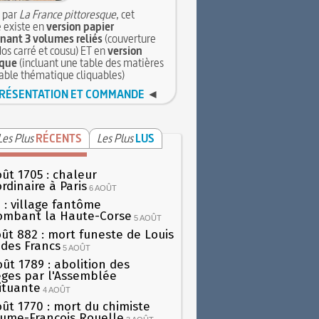
 par
La France pittoresque
, cet
 existe en
version papier
ant 3 volumes reliés
(couverture
dos carré et cousu) ET en
version
que
(incluant une table des matières
table thématique cliquables)
RÉSENTATION ET COMMANDE
◄
Les Plus
RÉCENTS
Les Plus
LUS
oût 1705 : chaleur
rdinaire à Paris
6 AOÛT
 : village fantôme
ombant la Haute-Corse
5 AOÛT
oût 882 : mort funeste de Louis
oi des Francs
5 AOÛT
oût 1789 : abolition des
lèges par l'Assemblée
ituante
4 AOÛT
oût 1770 : mort du chimiste
aume-François Rouelle