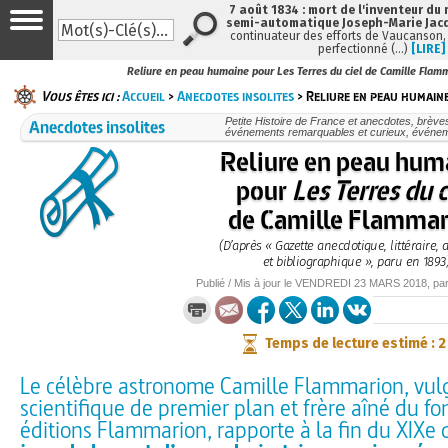
7 août 1834 : mort de l'inventeur du 
semi-automatique Joseph-Marie Jac
continuateur des efforts de Vaucanson,
perfectionné (…)
[LIRE]
Reliure en peau humaine pour Les Terres du ciel de Camille Flam
Vous êtes ici :
Accueil
>
Anecdotes insolites
> Reliure en peau humaine
Anecdotes insolites
Petite Histoire de France et anecdotes, brèves e
événements remarquables et curieux, événe
Reliure en peau hum
pour
Les Terres du c
de Camille Flammar
(D’après « Gazette anecdotique, littéraire, a
et bibliographique », paru en 1893
Publié / Mis à jour le
VENDREDI
23 MARS 2018
, pa
Temps de lecture estimé : 
Le célèbre astronome Camille Flammarion, vul
scientifique de premier plan et frère aîné du f
éditions Flammarion, rapporte à la fin du XIXe 