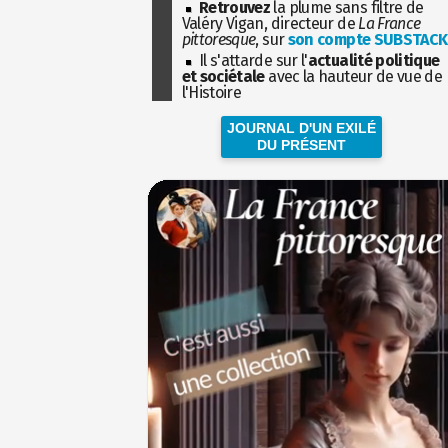
Retrouvez
la plume sans filtre de
Valéry Vigan, directeur de
La France
pittoresque
, sur
son compte SUBSTACK
Il s'attarde sur l'
actualité politique
et sociétale
avec la hauteur de vue de
l'Histoire
JOURNAL D'UN EXILÉ
DU PRÉSENT