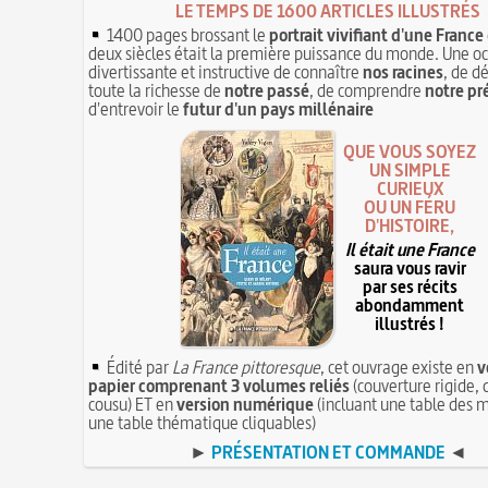
LE TEMPS DE 1600 ARTICLES ILLUSTRÉS
1400 pages brossant le
portrait vivifiant d'une France
deux siècles était la première puissance du monde. Une o
divertissante et instructive de connaître
nos racines
, de d
toute la richesse de
notre passé
, de comprendre
notre pr
d'entrevoir le
futur d'un pays millénaire
QUE VOUS SOYEZ
UN SIMPLE
CURIEUX
OU UN FÉRU
D'HISTOIRE,
Il était une France
saura vous ravir
par ses récits
abondamment
illustrés !
Édité par
La France pittoresque
, cet ouvrage existe en
v
papier comprenant 3 volumes reliés
(couverture rigide, 
cousu) ET en
version numérique
(incluant une table des m
une table thématique cliquables)
►
PRÉSENTATION ET COMMANDE
◄