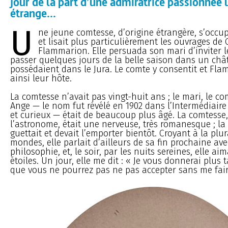
jour de la part d’une admiratrice passionnée 
étrange...
U
ne jeune comtesse, d’origine étrangère, s’occup
et lisait plus particulièrement les ouvrages de 
Flammarion. Elle persuada son mari d’inviter l
passer quelques jours de la belle saison dans un châ
possédaient dans le Jura. Le comte y consentit et Fl
ainsi leur hôte.
La comtesse n’avait pas vingt-huit ans ; le mari, le co
Ange — le nom fut révélé en 1902 dans l’Intermédiair
et curieux — était de beaucoup plus âgé. La comtesse,
l’astronome, était une nerveuse, très romanesque ; la 
guettait et devait l’emporter bientôt. Croyant à la plur
mondes, elle parlait d’ailleurs de sa fin prochaine a
philosophie, et, le soir, par les nuits sereines, elle ai
étoiles. Un jour, elle me dit : « Je vous donnerai plus
que vous ne pourrez pas ne pas accepter sans me fair