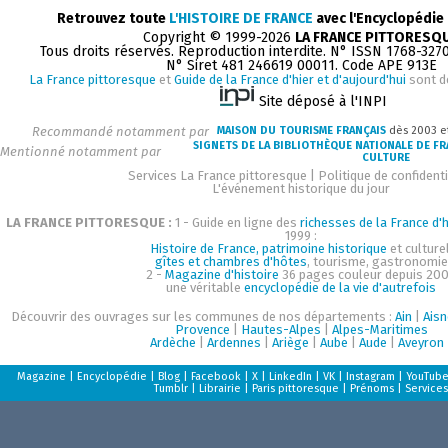
Retrouvez toute
L'HISTOIRE DE FRANCE
avec l'Encyclopédie
Copyright © 1999-2026
LA FRANCE PITTORESQ
Tous droits réservés. Reproduction interdite. N° ISSN 1768-327
N° Siret 481 246619 00011. Code APE 913E
La France pittoresque
et
Guide de la France d'hier et d'aujourd'hui
sont d
Site déposé à l'INPI
Recommandé notamment par
MAISON DU TOURISME FRANÇAIS
dès 2003 e
SIGNETS DE LA BIBLIOTHÈQUE NATIONALE DE F
Mentionné notamment par
CULTURE
Services La France pittoresque
|
Politique de confidenti
L'événement historique du jour
LA FRANCE PITTORESQUE :
1 - Guide en ligne des
richesses de la France d'h
1999 :
Histoire de France, patrimoine historique
et culturel
gîtes et chambres d'hôtes
, tourisme, gastronomie
2 -
Magazine d'histoire
36 pages couleur depuis 200
une véritable
encyclopédie de la vie d'autrefois
Découvrir des ouvrages sur les communes de nos départements :
Ain
|
Aisn
Provence
|
Hautes-Alpes
|
Alpes-Maritimes
Ardèche
|
Ardennes
|
Ariège
|
Aube
|
Aude
|
Aveyron
Magazine
|
Encyclopédie
|
Blog
|
Facebook
|
X
|
LinkedIn
|
VK
|
Instagram
|
YouTub
Tumblr
|
Librairie
|
Paris pittoresque
|
Prénoms
|
Services