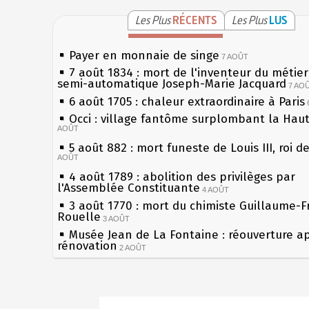
Les Plus
RÉCENTS
Les Plus
LUS
Payer en monnaie de singe
7 AOÛT
7 août 1834 : mort de l'inventeur du métier 
semi-automatique Joseph-Marie Jacquard
7 AO
6 août 1705 : chaleur extraordinaire à Paris
Occi : village fantôme surplombant la Hau
AOÛT
5 août 882 : mort funeste de Louis III, roi d
AOÛT
4 août 1789 : abolition des privilèges par
l'Assemblée Constituante
4 AOÛT
3 août 1770 : mort du chimiste Guillaume-F
Rouelle
3 AOÛT
Musée Jean de La Fontaine : réouverture a
rénovation
2 AOÛT
2 août 1802 : Bonaparte est nommé consul 
AOÛT
1er août 1589 : Henri III est poignardé à Sa
Sécheresses (Grandes), étés caniculaires à 
par Jacques Clément, moine jacobin
les siècles
1ER AOÛT