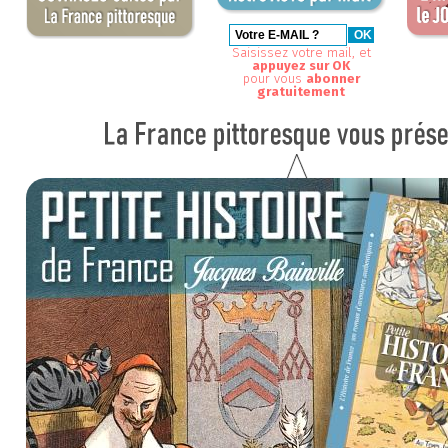
Saisissez votre mail, et
appuyez sur OK
pour vous
abonner
gratuitement