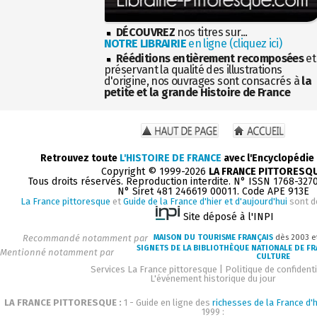
DÉCOUVREZ
nos titres sur...
NOTRE LIBRAIRIE
en ligne (cliquez ici)
Rééditions entièrement recomposées
et
préservant la qualité des illustrations
d'origine, nos ouvrages sont consacrés à
la
petite et la grande Histoire de France
Retrouvez toute
L'HISTOIRE DE FRANCE
avec l'Encyclopédie
Copyright © 1999-2026
LA FRANCE PITTORESQ
Tous droits réservés. Reproduction interdite. N° ISSN 1768-327
N° Siret 481 246619 00011. Code APE 913E
La France pittoresque
et
Guide de la France d'hier et d'aujourd'hui
sont d
Site déposé à l'INPI
Recommandé notamment par
MAISON DU TOURISME FRANÇAIS
dès 2003 e
SIGNETS DE LA BIBLIOTHÈQUE NATIONALE DE F
Mentionné notamment par
CULTURE
Services La France pittoresque
|
Politique de confidenti
L'événement historique du jour
LA FRANCE PITTORESQUE :
1 - Guide en ligne des
richesses de la France d'h
1999 :