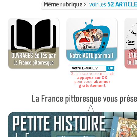
Même rubrique >
voir les
52 ARTICL
Saisissez votre mail, et
appuyez sur OK
pour vous
abonner
gratuitement