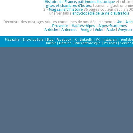
Histoire de France, patrimoine historique
et culturel
gîtes et chambres d'hôtes
, tourisme, gastronomie
2 -
Magazine d'histoire
36 pages couleur depuis 200
une véritable
encyclopédie de la vie d'autrefois
Découvrir des ouvrages sur les communes de nos départements :
Ain
|
Aisn
Provence
|
Hautes-Alpes
|
Alpes-Maritimes
Ardèche
|
Ardennes
|
Ariège
|
Aube
|
Aude
|
Aveyron
Magazine
|
Encyclopédie
|
Blog
|
Facebook
|
X
|
LinkedIn
|
VK
|
Instagram
|
YouTub
Tumblr
|
Librairie
|
Paris pittoresque
|
Prénoms
|
Services