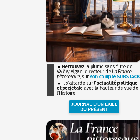
Retrouvez
la plume sans filtre de
Valéry Vigan, directeur de
La France
pittoresque
, sur
son compte SUBSTACK
Il s'attarde sur l'
actualité politique
et sociétale
avec la hauteur de vue de
l'Histoire
JOURNAL D'UN EXILÉ
DU PRÉSENT