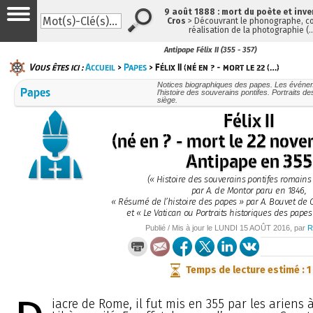
9 août 1888 : mort du poète et inv
Cros
> Découvrant le phonographe, co
réalisation de la photographie (
Antipape Félix II (355 - 357)
Vous êtes ici :
Accueil
>
Papes
> Félix II (né en ? - mort le 22 (…)
Notices biographiques des papes. Les évén
Papes
l’histoire des souverains pontifes. Portraits d
siège.
Félix II
(né en ? - mort le 22 nov
Antipape en 355
(« Histoire des souverains pontifes romains 
par A. de Montor paru en 1846,
« Résumé de l’histoire des papes » par A. Bouvet de 
et « Le Vatican ou Portraits historiques des papes
Publié / Mis à jour le
LUNDI
15 AOÛT 2016
, par
R
Temps de lecture estimé : 1
iacre de Rome, il fut mis en 355 par les ariens 