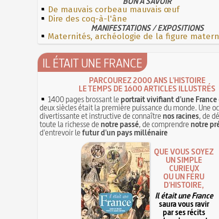
BON À SAVOIR
De mauvais corbeau mauvais œuf
Dire des coq-à-l'âne
MANIFESTATIONS / EXPOSITIONS
Maternités, archéologie de la figure mater
IL ÉTAIT UNE FRANCE
PARCOUREZ 2000 ANS L'HISTOIRE
LE TEMPS DE 1600 ARTICLES ILLUSTRÉS
1400 pages brossant le
portrait vivifiant d'une France
deux siècles était la première puissance du monde. Une o
divertissante et instructive de connaître
nos racines
, de d
toute la richesse de
notre passé
, de comprendre
notre pr
d'entrevoir le
futur d'un pays millénaire
QUE VOUS SOYEZ
UN SIMPLE
CURIEUX
OU UN FÉRU
D'HISTOIRE,
Il était une France
saura vous ravir
par ses récits