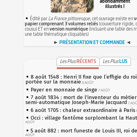
abondamment
illustrés !
Édité par
La France pittoresque
, cet ouvrage existe en
v
papier comprenant 3 volumes reliés
(couverture rigide, 
cousu) ET en
version numérique
(incluant une table des m
une table thématique cliquables)
►
PRÉSENTATION ET COMMANDE
◄
Les Plus
RÉCENTS
Les Plus
LUS
8 août 1548 : Henri II fixe que l’effigie du ro
portée sur la monnaie
8 AOÛT
Payer en monnaie de singe
7 AOÛT
7 août 1834 : mort de l'inventeur du métier 
semi-automatique Joseph-Marie Jacquard
7 AO
6 août 1705 : chaleur extraordinaire à Paris
Occi : village fantôme surplombant la Hau
AOÛT
5 août 882 : mort funeste de Louis III, roi d
AOÛT