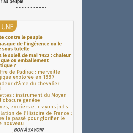
er au peuple
- - - - - - - - - - -
A UNE
ite contre le peuple
asque de l'ingérence ou le
 sous tutelle
 le soleil de mai 1922 : chaleur
rique ou emballement
tique ?
fre de Padirac : merveille
gique explorée en 1889
ndeur d'âme du chevalier
d
ettes : instrument du Moyen
l'obscure genèse
es, encriers et crayons jadis
lation de l'Histoire de France :
re le passé pour glorifier le
 nouveau
BON À SAVOIR