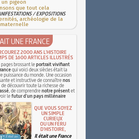
e un pigeon
nsons que tout cela
NIFESTATIONS / EXPOSITIONS
rnités, archéologie de la
 maternelle
TAIT UNE FRANCE
RCOUREZ 2000 ANS L'HISTOIRE
MPS DE 1600 ARTICLES ILLUSTRÉS
pages brossant le
portrait vivifiant
rance
qui voici deux siècles était la
e puissance du monde. Une occasion
sante et instructive de connaître
nos
, de découvrir toute la richesse de
assé
, de comprendre
notre présent
et
oir le
futur d'un pays millénaire
QUE VOUS SOYEZ
UN SIMPLE
CURIEUX
OU UN FÉRU
D'HISTOIRE,
Il était une France