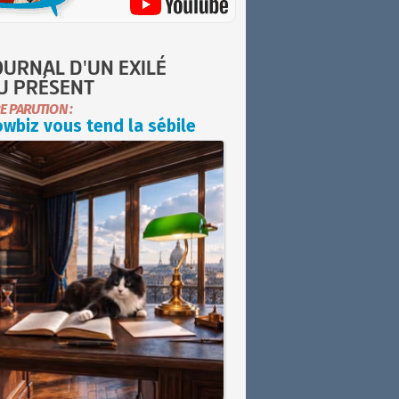
OURNAL D'UN EXILÉ
U PRÉSENT
E PARUTION :
wbiz vous tend la sébile