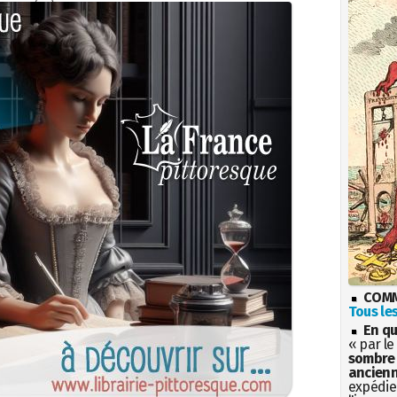
COMM
Tous les
En qu
« par le
sombre 
ancienn
expédien