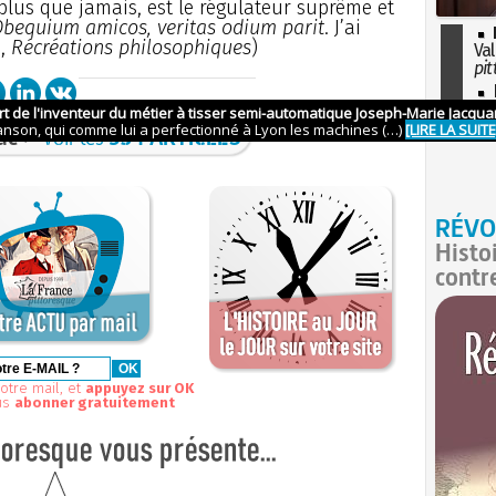
plus que jamais, est le régulateur suprême et
bequium amicos, veritas odium parit
. J’ai
N,
Récréations philosophiques
)
Val
pit
I
so
l'H
ue >
voir les
534 ARTICLES
RÉVO
Histo
contr
otre mail, et
appuyez sur OK
us
abonner gratuitement