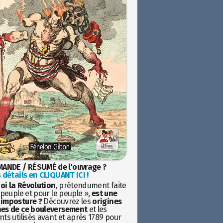
ANDE / RÉSUMÉ de l'ouvrage ?
 détails en CLIQUANT ICI !
oi la Révolution
, prétendument faite
 peuple et pour le peuple »,
est une
imposture ?
Découvrez les
origines
es de ce bouleversement
et les
ts utilisés avant et après 1789 pour