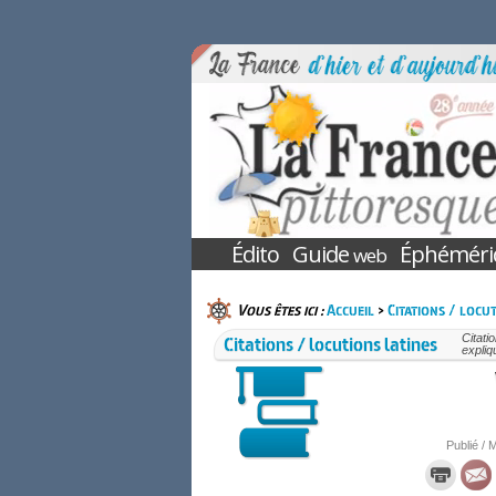
Édito
Guide
Éphéméri
web
Vous êtes ici :
Accueil
>
Citations / locut
Citations / locutions latines
Citati
expliq
Publié / M