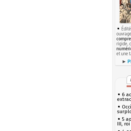
Édité
ouvrage
compren
rigide, 
numéri
et une 
►
P
6 a
extrao
Occi
surpl
5 a
III, r