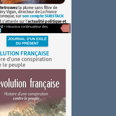
Retrouvez
la plume sans filtre de
éry Vigan, directeur de
La France
toresque
, sur
son compte SUBSTACK
l s'attarde sur l'
actualité politique et
ciétale
avec la hauteur de vue de
istoire
JOURNAL D'UN EXILÉ
DU PRÉSENT
LUTION FRANÇAISE
ire d'une conspiration
e le peuple