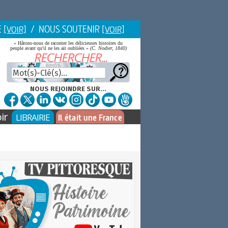
E
/ NOUS SOUTENIR
[VOIR]
[VOIR]
« Hâtons-nous de raconter les délicieuses histoires du
peuple avant qu'il ne les ait oubliées »
(C. Nodier, 1840)
NOUS REJOINDRE SUR...
ir
LIBRAIRIE
Il était une France