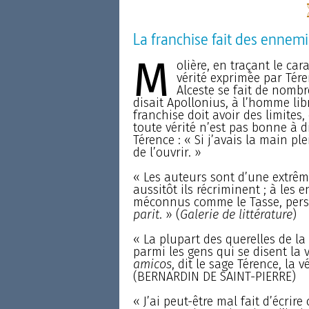
La franchise fait des ennemis
M
olière, en traçant le car
vérité exprimée par Tére
Alceste se fait de nombr
disait Apollonius, à l’homme libr
franchise doit avoir des limites, 
toute vérité n’est pas bonne à 
Térence : « Si j’avais la main ple
de l’ouvrir. »
« Les auteurs sont d’une extrême
aussitôt ils récriminent ; à les
méconnus comme le Tasse, per
parit
. » (
Galerie de littérature
)
« La plupart des querelles de la 
parmi les gens qui se disent la v
amicos
, dit le sage Térence, la 
(BERNARDIN DE SAINT-PIERRE)
« J’ai peut-être mal fait d’écrire