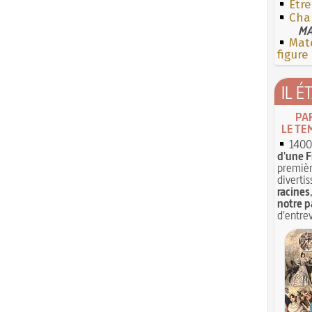
Êtr
Cha
MA
Mate
figure
IL É
PA
LE TE
1400 
d'une F
premièr
divertis
racines
notre p
d'entrev