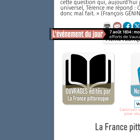
cette question qui, aujourd’hui 
universel, Térence me répond :
O
donc mal fait. » (François GÉNI
Même rubriq
Saisissez v
pour vo