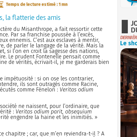
Temps de lecture estimé : 1 mn
, la flatterie des amis
J
D
actère du Misanthrope, a fait ressortir cette
nce. Par sa franchise poussée à l’excès,
DERNIÈR
eux ennemis. C’est aux esclaves à mentir,
Le sho
e, de parler le langage de la vérité. Mais la
et, si l’on en croit la sagesse des nations,
dire. Le prudent Fontenelle pensait comme
ine de vérités, écrivait-il, je me garderais bien
 impétuosité : si on ose les contrarier,
 entendre, ils sont outragés comme Racine,
sécutés comme Fénelon :
Veritas odium
société ne naissent, pour l’ordinaire, que
érité :
Veritas odium parit, obsequium
vérité engendre la haine et les inimitiés. »
 ce chapitre ; car, que m’en reviendra-t-il ? A