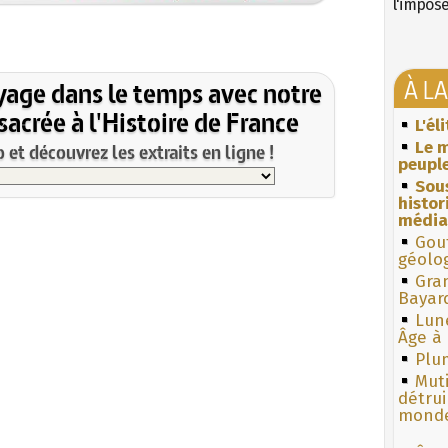
l'impos
À L
yage dans le temps avec notre
acrée à l'Histoire de France
L'él
Le m
et découvrez les extraits en ligne !
peuple
Sous
histo
média
Gouf
géolo
Gra
Bayar
Lun
Âge à 
Plum
Muti
détrui
monde