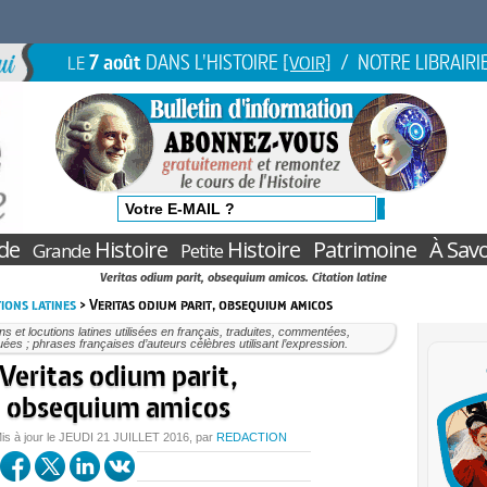
7 août
DANS L'HISTOIRE
/ NOTRE LIBRAIRI
LE
[VOIR]
de
Histoire
Histoire
Patrimoine
À Savo
Grande
Petite
Veritas odium parit, obsequium amicos. Citation latine
ions latines
> Veritas odium parit, obsequium amicos
ons et locutions latines utilisées en français, traduites, commentées,
uées ; phrases françaises d’auteurs célèbres utilisant l’expression.
Veritas odium parit,
obsequium amicos
is à jour le
JEUDI
21 JUILLET 2016
, par
REDACTION