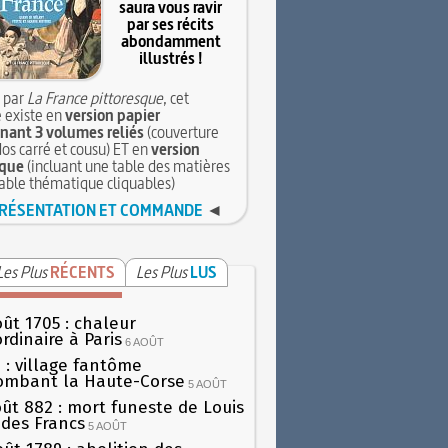
saura vous ravir
par ses récits
abondamment
illustrés !
 par
La France pittoresque
, cet
 existe en
version papier
ant 3 volumes reliés
(couverture
dos carré et cousu) ET en
version
que
(incluant une table des matières
table thématique cliquables)
RÉSENTATION ET COMMANDE
◄
Les Plus
RÉCENTS
Les Plus
LUS
oût 1705 : chaleur
rdinaire à Paris
6 AOÛT
 : village fantôme
ombant la Haute-Corse
5 AOÛT
oût 882 : mort funeste de Louis
oi des Francs
5 AOÛT