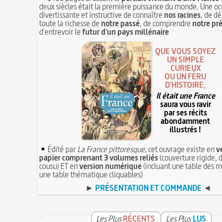
deux siècles était la première puissance du monde. Une oc
divertissante et instructive de connaître
nos racines
, de dé
toute la richesse de
notre passé
, de comprendre
notre pr
d'entrevoir le
futur d'un pays millénaire
QUE VOUS SOYEZ
UN SIMPLE
CURIEUX
OU UN FÉRU
D'HISTOIRE,
Il était une France
saura vous ravir
par ses récits
abondamment
illustrés !
Édité par
La France pittoresque
, cet ouvrage existe en
v
papier comprenant 3 volumes reliés
(couverture rigide, d
cousu) ET en
version numérique
(incluant une table des m
une table thématique cliquables)
►
PRÉSENTATION ET COMMANDE
◄
Les Plus
RÉCENTS
Les Plus
LUS