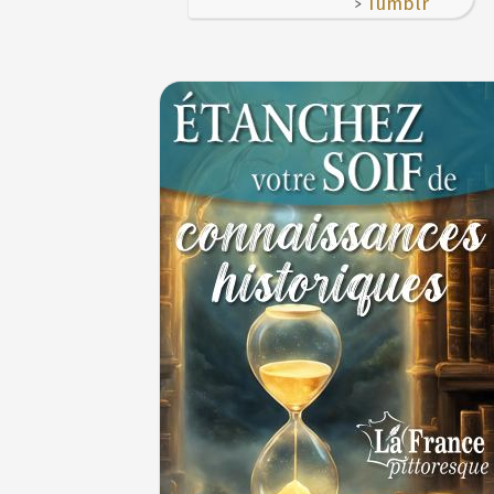
>
Tumblr
3 JUILLET
Maternités, archéologie de la figure mater
JUILLET
Le masque de l'ingérence ou le peuple sou
1ER JUILLET