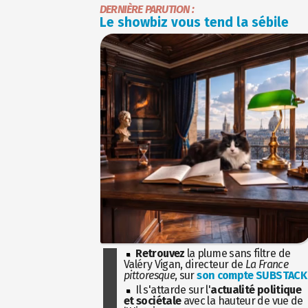
DERNIÈRE PARUTION :
Le showbiz vous tend la sébile
Retrouvez
la plume sans filtre de
Valéry Vigan, directeur de
La France
pittoresque
, sur
son compte SUBSTACK
Il s'attarde sur l'
actualité politique
et sociétale
avec la hauteur de vue de