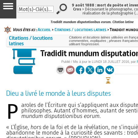
9 août 1888 : mort du poète et inve
Cros
> Découvrant le phonographe, con
réalisation de la photographie (
Tradidit mundum disputationibus eorum. Citation latine
Vous êtes ici :
Accueil
>
Citations / locutions latines
> Tradidit mundu
Citations / locutions
Citations et locutions latines utilisées en frança
commentées, expliquées ; phrases françaises
latines
utilisant l’expression.
Tradidit mundum disputatio
Publié / Mis à jour le
LUNDI
18 JUILLET 2016
, par
Dieu a livré le monde à leurs disputes
P
aroles de l’Écriture qui s’appliquent aux disput
philosophes. Autant d’hommes, autant de sent
mundum disputationibus eorum
.
« L’Église,
hors
de la foi et de la révélation, ne s’inquiè
abandonne le monde à la curiosité des savants :
trad