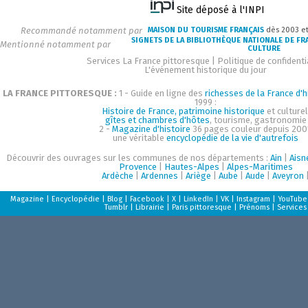
Site déposé à l'INPI
Recommandé notamment par
MAISON DU TOURISME FRANÇAIS
dès 2003 e
SIGNETS DE LA BIBLIOTHÈQUE NATIONALE DE FR
Mentionné notamment par
CULTURE
Services La France pittoresque
|
Politique de confidenti
L'événement historique du jour
LA FRANCE PITTORESQUE :
1 - Guide en ligne des
richesses de la France d'h
1999 :
Histoire de France, patrimoine historique
et culturel
gîtes et chambres d'hôtes
, tourisme, gastronomie
2 -
Magazine d'histoire
36 pages couleur depuis 200
une véritable
encyclopédie de la vie d'autrefois
Découvrir des ouvrages sur les communes de nos départements :
Ain
|
Aisn
Provence
|
Hautes-Alpes
|
Alpes-Maritimes
Ardèche
|
Ardennes
|
Ariège
|
Aube
|
Aude
|
Aveyron
Magazine
|
Encyclopédie
|
Blog
|
Facebook
|
X
|
LinkedIn
|
VK
|
Instagram
|
YouTube
Tumblr
|
Librairie
|
Paris pittoresque
|
Prénoms
|
Services