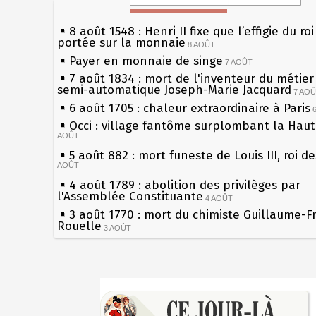
8 août 1548 : Henri II fixe que l’effigie du ro
portée sur la monnaie
8 AOÛT
Payer en monnaie de singe
7 AOÛT
7 août 1834 : mort de l'inventeur du métier 
semi-automatique Joseph-Marie Jacquard
7 AO
6 août 1705 : chaleur extraordinaire à Paris
Occi : village fantôme surplombant la Hau
AOÛT
5 août 882 : mort funeste de Louis III, roi d
AOÛT
4 août 1789 : abolition des privilèges par
l'Assemblée Constituante
4 AOÛT
3 août 1770 : mort du chimiste Guillaume-F
Rouelle
3 AOÛT
Musée Jean de La Fontaine : réouverture a
rénovation
2 AOÛT
2 août 1802 : Bonaparte est nommé consul 
Sécheresses (Grandes), étés caniculaires à 
AOÛT
les siècles
1er août 1589 : Henri III est poignardé à Sa
27 mai 1610 : supplice de François Ravaillac
par Jacques Clément, moine jacobin