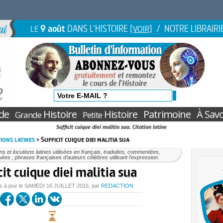
9 août
DANS L'HISTOIRE
/ NOTRE LIBRAIRI
LE
[VOIR]
de
Histoire
Histoire
Patrimoine
À Savo
Grande
Petite
Sufficit cuique diei malitia sua. Citation latine
ions latines
> Sufficit cuique diei malitia sua
ons et locutions latines utilisées en français, traduites, commentées,
uées ; phrases françaises d’auteurs célèbres utilisant l’expression.
cit cuique diei malitia sua
s à jour le
SAMEDI
16 JUILLET 2016
, par
REDACTION