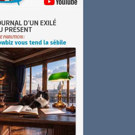
OURNAL D'UN EXILÉ
U PRÉSENT
E PARUTION :
wbiz vous tend la sébile