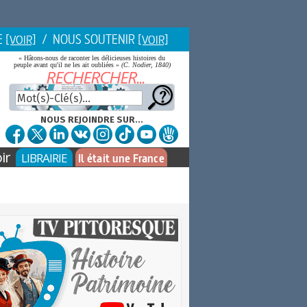
E
/ NOUS SOUTENIR
[VOIR]
[VOIR]
« Hâtons-nous de raconter les délicieuses histoires du
peuple avant qu'il ne les ait oubliées »
(C. Nodier, 1840)
NOUS REJOINDRE SUR...
ir
LIBRAIRIE
Il était une France