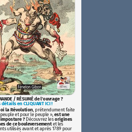
ANDE / RÉSUMÉ de l'ouvrage ?
 détails en CLIQUANT ICI !
oi la Révolution
, prétendument faite
 peuple et pour le peuple »,
est une
imposture ?
Découvrez les
origines
es de ce bouleversement
et les
ts utilisés avant et après 1789 pour