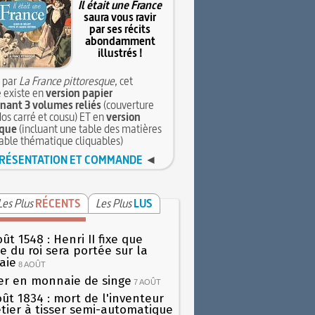
Il était une France
saura vous ravir
par ses récits
abondamment
illustrés !
 par
La France pittoresque
, cet
 existe en
version papier
ant 3 volumes reliés
(couverture
dos carré et cousu) ET en
version
que
(incluant une table des matières
table thématique cliquables)
RÉSENTATION ET COMMANDE
◄
Les Plus
RÉCENTS
Les Plus
LUS
ût 1548 : Henri II fixe que
gie du roi sera portée sur la
aie
8 AOÛT
er en monnaie de singe
7 AOÛT
oût 1834 : mort de l'inventeur
tier à tisser semi-automatique