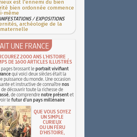
mieux est l'ennemi du bien
rité bien ordonnée commence
oi-même
NIFESTATIONS / EXPOSITIONS
rnités, archéologie de la
 maternelle
TAIT UNE FRANCE
RCOUREZ 2000 ANS L'HISTOIRE
MPS DE 1600 ARTICLES ILLUSTRÉS
pages brossant le
portrait vivifiant
rance
qui voici deux siècles était la
e puissance du monde. Une occasion
sante et instructive de connaître
nos
, de découvrir toute la richesse de
assé
, de comprendre
notre présent
et
oir le
futur d'un pays millénaire
QUE VOUS SOYEZ
UN SIMPLE
CURIEUX
OU UN FÉRU
D'HISTOIRE,