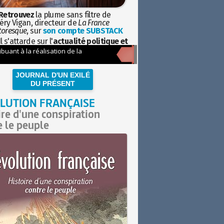
Retrouvez
la plume sans filtre de
éry Vigan, directeur de
La France
toresque
, sur
son compte SUBSTACK
l s'attarde sur l'
actualité politique et
ciétale
avec la hauteur de vue de
istoire
JOURNAL D'UN EXILÉ
DU PRÉSENT
LUTION FRANÇAISE
ire d'une conspiration
e le peuple