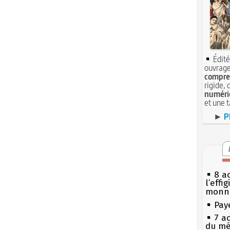
Édité
ouvrage
compren
rigide, 
numéri
et une 
►
P
8 ao
l’effi
monn
Pay
7 a
du mé