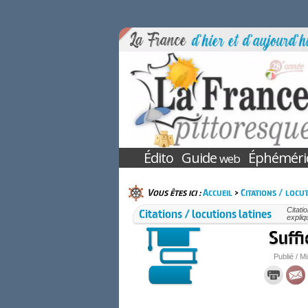
Édito
Guide
Éphéméri
web
Vous êtes ici :
Accueil
>
Citations / locut
Citations / locutions latines
Citati
expliq
Suffi
Publié / Mi