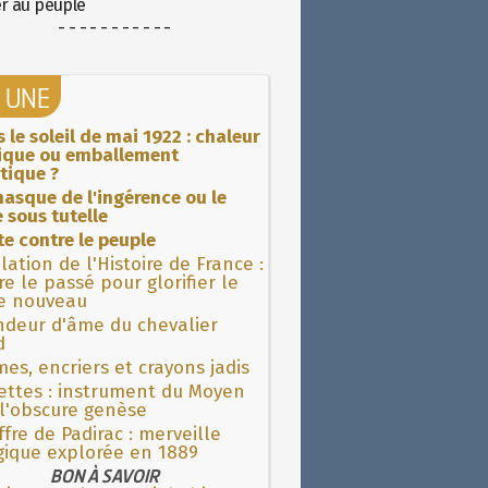
er au peuple
- - - - - - - - - - -
A UNE
 le soleil de mai 1922 : chaleur
rique ou emballement
tique ?
asque de l'ingérence ou le
 sous tutelle
ite contre le peuple
lation de l'Histoire de France :
re le passé pour glorifier le
 nouveau
ndeur d'âme du chevalier
d
es, encriers et crayons jadis
ettes : instrument du Moyen
l'obscure genèse
fre de Padirac : merveille
gique explorée en 1889
BON À SAVOIR