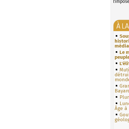
l'impos
À L
Sous
histo
média
Le m
peuple
L'él
Muti
détrui
monde
Gra
Bayar
Plum
Lun
Âge à 
Gouf
géolo