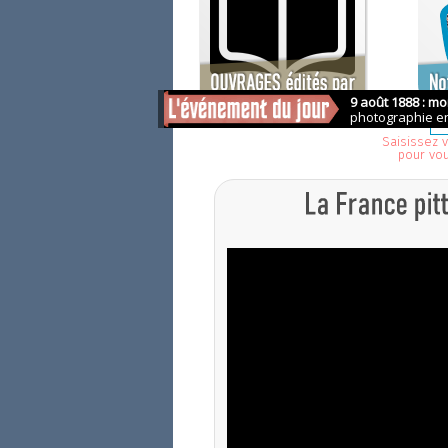
Saisissez v
pour vo