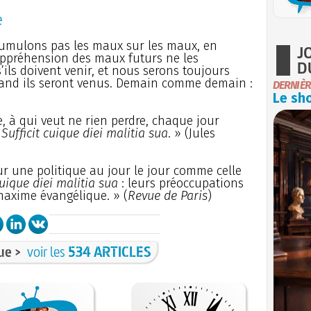
e
ccumulons pas les maux sur les maux, en
J
’appréhension des maux futurs ne les
D
’ils doivent venir, et nous serons toujours
and ils seront venus. Demain comme demain :
DERNIÈR
Le sho
, à qui veut ne rien perdre, chaque jour
:
Sufficit cuique diei malitia sua
. » (Jules
ur une politique au jour le jour comme celle
cuique diei malitia sua
: leurs préoccupations
maxime évangélique. » (
Revue de Paris
)
ue >
voir les
534 ARTICLES