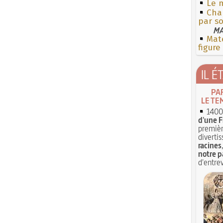
Le 
Cha
par s
MA
Mate
figure
IL É
PA
LE TE
1400 
d'une F
premièr
divertis
racines
notre p
d'entrev