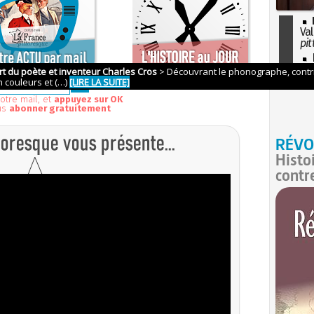
Val
pit
I
so
l'H
otre mail, et
appuyez sur OK
us
abonner gratuitement
RÉVO
Histo
contr