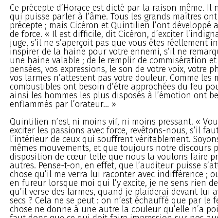
Ce précepte d’Horace est dicté par la raison même. Il 
qui puisse parler à l’âme. Tous les grands maîtres on
précepte ; mais Cicéron et Quintilien l’ont développé
de force. « Il est difficile, dit Cicéron, d’exciter l’indig
juge, s’il ne s’aperçoit pas que vous êtes réellement in
inspirer de la haine pour votre ennemi, s’il ne remar
une haine valable ; de le remplir de commisération et 
pensées, vos expressions, le son de votre voix, votre 
vos larmes n’attestent pas votre douleur. Comme les m
combustibles ont besoin d’étre approchées du feu pou
ainsi les hommes les plus disposés à l’émotion ont be
enflammés par l’orateur... »
Quintilien n’est ni moins vif, ni moins pressant. « Vou
exciter les passions avec force, revêtons-nous, s’il faut
l’intérieur de ceux qui souffrent véritablement. Soyo
mêmes mouvements, et que toujours notre discours p
disposition de cœur telle que nous la voulons faire p
autres. Pense-t-on, en effet, que l’auditeur puisse s’at
chose qu’il me verra lui raconter avec indifférence ; o
en fureur lorsque moi qui l’y excite, je ne sens rien d
qu’il verse des larmes, quand je plaiderai devant lui 
secs ? Cela ne se peut : on n’est échauffé que par le fe
chose ne donne à une autre la couleur qu’elle n’a poi
faut donc que ce qui doit faire impression sur nos au