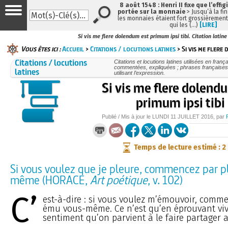
8 août 1548 : Henri II fixe que l’effig
portée sur la monnaie
> Jusqu’à la fin
les monnaies étaient fort grossièrement 
qui les (…)
[LIRE]
Si vis me flere dolendum est primum ipsi tibi. Citation latine
Vous êtes ici :
Accueil
>
Citations / locutions latines
> Si vis me flere
Citations / locutions
Citations et locutions latines utilisées en frança
commentées, expliquées ; phrases françaises
latines
utilisant l’expression.
Si vis me flere dolend
primum ipsi tibi
Publié / Mis à jour le
LUNDI
11 JUILLET 2016
, par
Temps de lecture estimé : 2
Si vous voulez que je pleure, commencez par p
même (HORACE,
Art poétique
, v. 102)
C’
est-à-dire : si vous voulez m’émouvoir, comme
ému vous-même. Ce n’est qu’en éprouvant v
sentiment qu’on parvient à le faire partager 