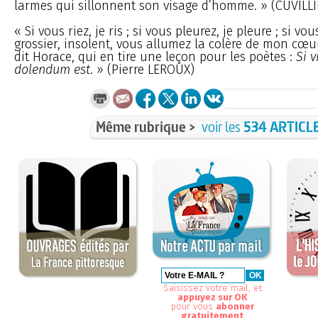
larmes qui sillonnent son visage d’homme. » (CUVILL
« Si vous riez, je ris ; si vous pleurez, je pleure ; si vou
grossier, insolent, vous allumez la colère de mon cœur
dit Horace, qui en tire une leçon pour les poètes :
Si v
dolendum est
. » (Pierre LEROUX)
Même rubrique >
voir les
534 ARTICL
Saisissez votre mail, et
appuyez sur OK
pour vous
abonner
gratuitement