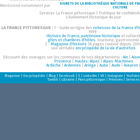
SIGNETS DE LA BIBLIOTHÈQUE NATIONALE DE FR
Mentionné notamment par
CULTURE
Services La France pittoresque
|
Politique de confidenti
L'événement historique du jour
LA FRANCE PITTORESQUE :
1 - Guide en ligne des
richesses de la France d'h
1999 :
Histoire de France, patrimoine historique
et culturel
gîtes et chambres d'hôtes
, tourisme, gastronomie
2 -
Magazine d'histoire
36 pages couleur depuis 200
une véritable
encyclopédie de la vie d'autrefois
Découvrir des ouvrages sur les communes de nos départements :
Ain
|
Aisn
Provence
|
Hautes-Alpes
|
Alpes-Maritimes
Ardèche
|
Ardennes
|
Ariège
|
Aube
|
Aude
|
Aveyron
Magazine
|
Encyclopédie
|
Blog
|
Facebook
|
X
|
LinkedIn
|
VK
|
Instagram
|
YouTube
Tumblr
|
Librairie
|
Paris pittoresque
|
Prénoms
|
Services