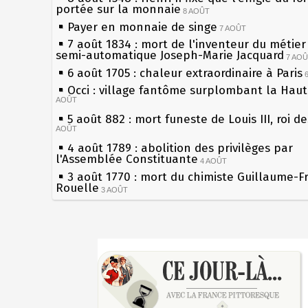
portée sur la monnaie
8 AOÛT
Payer en monnaie de singe
7 AOÛT
7 août 1834 : mort de l'inventeur du métier 
semi-automatique Joseph-Marie Jacquard
7 AO
6 août 1705 : chaleur extraordinaire à Paris
Occi : village fantôme surplombant la Hau
AOÛT
5 août 882 : mort funeste de Louis III, roi d
AOÛT
4 août 1789 : abolition des privilèges par
l'Assemblée Constituante
4 AOÛT
3 août 1770 : mort du chimiste Guillaume-F
Rouelle
3 AOÛT
Musée Jean de La Fontaine : réouverture a
rénovation
2 AOÛT
2 août 1802 : Bonaparte est nommé consul 
Sécheresses (Grandes), étés caniculaires à 
AOÛT
les siècles
1er août 1589 : Henri III est poignardé à Sa
27 mai 1610 : supplice de François Ravaillac
par Jacques Clément, moine jacobin
du roi Henri IV
1ER AOÛT
31 juillet 1899 : décret instaurant les moug
Pierre qui roule n'amasse pas mousse
boîtes aux lettres en fonte de Léon Mougeot