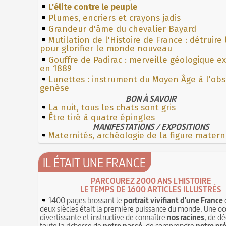
L'élite contre le peuple
Plumes, encriers et crayons jadis
Grandeur d'âme du chevalier Bayard
Mutilation de l'Histoire de France : détruire
pour glorifier le monde nouveau
Gouffre de Padirac : merveille géologique e
en 1889
Lunettes : instrument du Moyen Âge à l'ob
genèse
BON À SAVOIR
La nuit, tous les chats sont gris
Être tiré à quatre épingles
MANIFESTATIONS / EXPOSITIONS
Maternités, archéologie de la figure matern
IL ÉTAIT UNE FRANCE
PARCOUREZ 2000 ANS L'HISTOIRE
LE TEMPS DE 1600 ARTICLES ILLUSTRÉS
1400 pages brossant le
portrait vivifiant d'une France
deux siècles était la première puissance du monde. Une oc
divertissante et instructive de connaître
nos racines
, de dé
toute la richesse de
notre passé
, de comprendre
notre pr