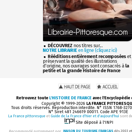
DÉCOUVREZ
nos titres sur...
NOTRE LIBRAIRIE
en ligne (cliquez ici)
Rééditions entièrement recomposées
et
préservant la qualité des illustrations
d'origine, nos ouvrages sont consacrés à
la
petite et la grande Histoire de France
Retrouvez toute
L'HISTOIRE DE FRANCE
avec l'Encyclopédie
Copyright © 1999-2026
LA FRANCE PITTORESQ
Tous droits réservés. Reproduction interdite. N° ISSN 1768-327
N° Siret 481 246619 00011. Code APE 913E
La France pittoresque
et
Guide de la France d'hier et d'aujourd'hui
sont d
Site déposé à l'INPI
Recommandé notamment par
MAISON DU TOURISME FRANÇAIS
dès 2003 e