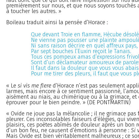
premièrement sur nous, et que nous soyons touchés 
à toucher les autres. »
Boileau traduit ainsi la pensée d’Horace :
Que devant Troie en flamme, Hécube désol
Ne vienne pas pousser une plainte ampoul
Ni sans raison décrire en quel affreux pays,
Par sept bouches l’Euxin reçoit le Tanaïs.
Tous ces pompeux amas d’expressions frivo
Sont d’un déclamateur amoureux de paroles
Il faut dans la douleur que vous vous abaiss
Pour me tirer des pleurs, il faut que vous pl
« Le
si vis me flere
d’Horace n’est pas seulement appl
larmes, mais encore à ce sentiment passionné, l’amou
aisément au niais, au chimérique ou à la grimace, et q
éprouver pour le bien peindre. » (DE PONTMARTIN)
« Ovide ne joue pas la mélancolie ; il ne grimace pas 
pleurer. Ces inconsolables faiseurs d’élégies, qui vive
plaisirs, ces poètes abîmés de douleur après un bon 
d’un bon feu, ne causent d’émotions à personne :
Si 
Mais Ovide est bien véritablement malheureux ; ce so