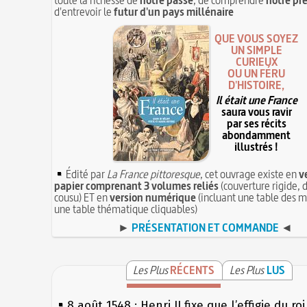
d'entrevoir le
futur d'un pays millénaire
QUE VOUS SOYEZ
UN SIMPLE
CURIEUX
OU UN FÉRU
D'HISTOIRE,
Il était une France
saura vous ravir
par ses récits
abondamment
illustrés !
Édité par
La France pittoresque
, cet ouvrage existe en
v
papier comprenant 3 volumes reliés
(couverture rigide, d
cousu) ET en
version numérique
(incluant une table des m
une table thématique cliquables)
►
PRÉSENTATION ET COMMANDE
◄
Les Plus
RÉCENTS
Les Plus
LUS
8 août 1548 : Henri II fixe que l’effigie du ro