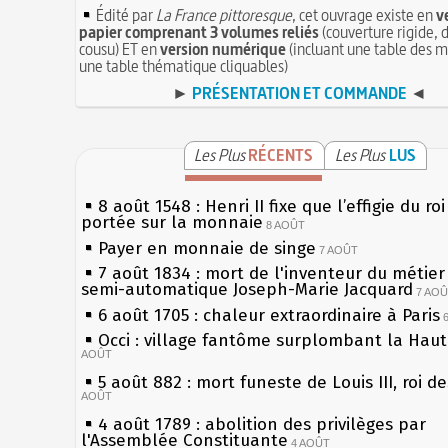
Édité par
La France pittoresque
, cet ouvrage existe en
v
papier comprenant 3 volumes reliés
(couverture rigide, d
cousu) ET en
version numérique
(incluant une table des m
une table thématique cliquables)
►
PRÉSENTATION ET COMMANDE
◄
Les Plus
RÉCENTS
Les Plus
LUS
8 août 1548 : Henri II fixe que l’effigie du ro
portée sur la monnaie
8 AOÛT
Payer en monnaie de singe
7 AOÛT
7 août 1834 : mort de l'inventeur du métier 
semi-automatique Joseph-Marie Jacquard
7 AO
6 août 1705 : chaleur extraordinaire à Paris
Occi : village fantôme surplombant la Hau
AOÛT
5 août 882 : mort funeste de Louis III, roi d
AOÛT
4 août 1789 : abolition des privilèges par
l'Assemblée Constituante
4 AOÛT