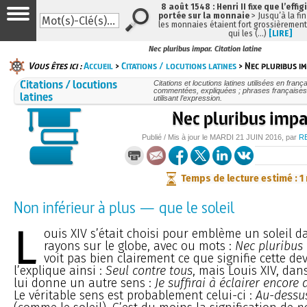
8 août 1548 : Henri II fixe que l’effig
portée sur la monnaie
> Jusqu’à la fin
les monnaies étaient fort grossièrement 
qui les (…)
[LIRE]
Nec pluribus impar. Citation latine
Vous êtes ici :
Accueil
>
Citations / locutions latines
> Nec pluribus i
Citations / locutions
Citations et locutions latines utilisées en frança
commentées, expliquées ; phrases françaises
latines
utilisant l’expression.
Nec pluribus impa
Publié / Mis à jour le
MARDI
21 JUIN 2016
, par
R
Temps de lecture estimé : 1
Non inférieur à plus — que le soleil
L
ouis XIV s’était choisi pour emblème un soleil d
rayons sur le globe, avec ou mots :
Nec pluribus
voit pas bien clairement ce que signifie cette dev
l’explique ainsi :
Seul contre tous
, mais Louis XIV, dan
lui donne un autre sens :
Je suffirai à éclairer encor
Le véritable sens est probablement celui-ci :
Au-dessu