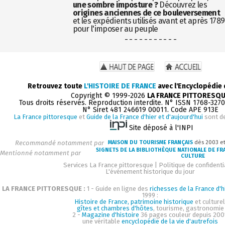
une sombre imposture ?
Découvrez les
origines anciennes de ce bouleversement
et les expédients utilisés avant et après 1789
pour l'imposer au peuple
- - - - - - - - - - -
Retrouvez toute
L'HISTOIRE DE FRANCE
avec l'Encyclopédie
Copyright © 1999-2026
LA FRANCE PITTORESQ
Tous droits réservés. Reproduction interdite. N° ISSN 1768-327
N° Siret 481 246619 00011. Code APE 913E
La France pittoresque
et
Guide de la France d'hier et d'aujourd'hui
sont d
Site déposé à l'INPI
Recommandé notamment par
MAISON DU TOURISME FRANÇAIS
dès 2003 e
SIGNETS DE LA BIBLIOTHÈQUE NATIONALE DE FR
Mentionné notamment par
CULTURE
Services La France pittoresque
|
Politique de confidenti
L'événement historique du jour
LA FRANCE PITTORESQUE :
1 - Guide en ligne des
richesses de la France d'h
1999 :
Histoire de France, patrimoine historique
et culturel
gîtes et chambres d'hôtes
, tourisme, gastronomie
2 -
Magazine d'histoire
36 pages couleur depuis 200
une véritable
encyclopédie de la vie d'autrefois