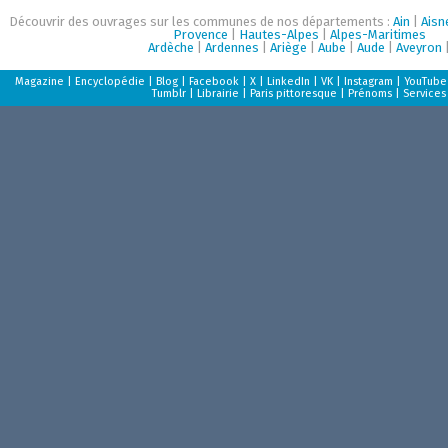
Découvrir des ouvrages sur les communes de nos départements :
Ain
|
Aisn
Provence
|
Hautes-Alpes
|
Alpes-Maritimes
Ardèche
|
Ardennes
|
Ariège
|
Aube
|
Aude
|
Aveyron
Magazine
|
Encyclopédie
|
Blog
|
Facebook
|
X
|
LinkedIn
|
VK
|
Instagram
|
YouTube
Tumblr
|
Librairie
|
Paris pittoresque
|
Prénoms
|
Services