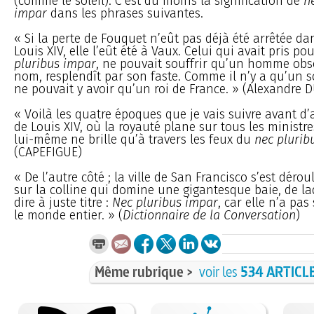
(comme le soleil). C’est du moins la signification de
n
impar
dans les phrases suivantes.
« Si la perte de Fouquet n’eût pas déjà été arrêtée dan
Louis XIV, elle l’eût été à Vaux. Celui qui avait pris po
pluribus impar
, ne pouvait souffrir qu’un homme obs
nom, resplendît par son faste. Comme il n’y a qu’un sol
ne pouvait y avoir qu’un roi de France. » (Alexandre
« Voilà les quatre époques que je vais suivre avant d’
de Louis XIV, où la royauté plane sur tous les ministre
lui-même ne brille qu’à travers les feux du
nec plurib
(CAPEFIGUE)
« De l’autre côté ; la ville de San Francisco s’est dérou
sur la colline qui domine une gigantesque baie, de la
dire à juste titre :
Nec pluribus impar
, car elle n’a pas
le monde entier. » (
Dictionnaire de la Conversation
)
Même rubrique >
voir les
534 ARTICL