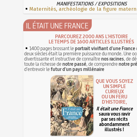
MANIFESTATIONS / EXPOSITIONS
Maternités, archéologie de la figure matern
IL ÉTAIT UNE FRANCE
PARCOUREZ 2000 ANS L'HISTOIRE
LE TEMPS DE 1600 ARTICLES ILLUSTRÉS
1400 pages brossant le
portrait vivifiant d'une France
deux siècles était la première puissance du monde. Une oc
divertissante et instructive de connaître
nos racines
, de dé
toute la richesse de
notre passé
, de comprendre
notre pr
d'entrevoir le
futur d'un pays millénaire
QUE VOUS SOYEZ
UN SIMPLE
CURIEUX
OU UN FÉRU
D'HISTOIRE,
Il était une France
saura vous ravir
par ses récits
abondamment
illustrés !