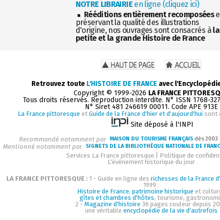
NOTRE LIBRAIRIE
en ligne (cliquez ici)
Rééditions entièrement recomposées
e
préservant la qualité des illustrations
d'origine, nos ouvrages sont consacrés à
la
petite et la grande Histoire de France
Retrouvez toute
L'HISTOIRE DE FRANCE
avec l'Encyclopédi
Copyright © 1999-2026
LA FRANCE PITTORES
Tous droits réservés. Reproduction interdite. N° ISSN 1768-32
N° Siret 481 246619 00011. Code APE 913E
La France pittoresque
et
Guide de la France d'hier et d'aujourd'hui
sont 
Site déposé à l'INPI
Recommandé notamment par
MAISON DU TOURISME FRANÇAIS
dès 2003
Mentionné notamment par
SIGNETS DE LA BIBLIOTHÈQUE NATIONALE DE FRAN
Services La France pittoresque
|
Politique de confident
L'événement historique du jour
LA FRANCE PITTORESQUE :
1 - Guide en ligne des
richesses de la France d'
1999 :
Histoire de France, patrimoine historique
et cultur
gîtes et chambres d'hôtes
, tourisme, gastronom
2 -
Magazine d'histoire
36 pages couleur depuis 20
une véritable
encyclopédie de la vie d'autrefois