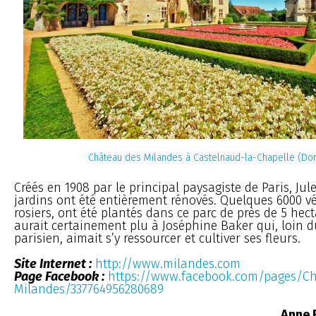
Château des Milandes à Castelnaud-la-Chapelle (Do
Créés en 1908 par le principal paysagiste de Paris, Jul
jardins ont été entièrement rénovés. Quelques 6000 v
rosiers, ont été plantés dans ce parc de près de 5 hect
aurait certainement plu à Joséphine Baker qui, loin 
parisien, aimait s’y ressourcer et cultiver ses fleurs.
Site Internet :
http://www.milandes.com
Page Facebook :
https://www.facebook.com/pages/C
Milandes/337764956280689
Anne E