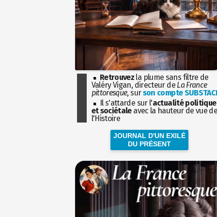
Retrouvez
la plume sans filtre de
Valéry Vigan, directeur de
La France
pittoresque
, sur
son compte SUBSTAC
Il s'attarde sur l'
actualité politique
et sociétale
avec la hauteur de vue d
l'Histoire
JOURNAL D'UN EXILÉ
DU PRÉSENT