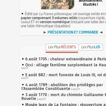
abondamment
illustrés !
Édité par
La France pittoresque
, cet ouvrage existe en
papier comprenant 3 volumes reliés
(couverture rigide,
cousu) ET en
version numérique
(incluant une table des 
une table thématique cliquables)
►
PRÉSENTATION ET COMMANDE
◄
Les Plus
RÉCENTS
Les Plus
LUS
6 août 1705 : chaleur extraordinaire à Pari
Occi : village fantôme surplombant la Ha
AOÛT
5 août 882 : mort funeste de Louis III, roi 
AOÛT
4 août 1789 : abolition des privilèges par
l'Assemblée Constituante
4 AOÛT
3 août 1770 : mort du chimiste Guillaume-
Rouelle
3 AOÛT
Musée Jean de La Fontaine : réouverture 