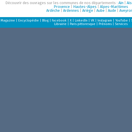
Découvrir des ouvrages sur les communes de nos départements :
Ain
|
Ai
Provence
|
Hautes-Alpes
|
Alpes-Maritimes
Ardèche
|
Ardennes
|
Ariège
|
Aube
|
Aude
|
Aveyro
Magazine
|
Encyclopédie
|
Blog
|
Facebook
|
X
|
LinkedIn
|
VK
|
Instagram
|
YouTube
|
Librairie
|
Paris pittoresque
|
Prénoms
|
Services