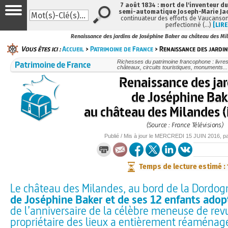
7 août 1834 : mort de l'inventeur du
semi-automatique Joseph-Marie Ja
continuateur des efforts de Vaucanson
perfectionné (…)
[LIRE
Renaissance des jardins de Joséphine Baker au château des Mi
Vous êtes ici :
Accueil
>
Patrimoine de France
> Renaissance des jardin
Patrimoine de France
Richesses du patrimoine francophone : livre
châteaux, circuits touristiques, monuments...
Renaissance des jar
de Joséphine Bak
au château des Milandes 
(Source : France Télévisions)
Publié / Mis à jour le
MERCREDI
15 JUIN 2016
, p
Temps de lecture estimé :
Le château des Milandes, au bord de la Dordogn
de Joséphine Baker et de ses 12 enfants adop
de l’anniversaire de la célèbre meneuse de rev
propriétaire des lieux a entièrement réaménagé