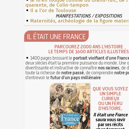
Je m'en moque comme du Grand-Turc, de l
quarante, de Colin-tampon
Il a l'or de Toulouse
MANIFESTATIONS / EXPOSITIONS
Maternités, archéologie de la figure mater
IL ÉTAIT UNE FRANCE
PARCOUREZ 2000 ANS L'HISTOIRE
LE TEMPS DE 1600 ARTICLES ILLUSTRÉS
1400 pages brossant le
portrait vivifiant d'une Franc
deux siècles était la première puissance du monde. Une 
divertissante et instructive de connaître
nos racines
, de 
toute la richesse de
notre passé
, de comprendre
notre p
d'entrevoir le
futur d'un pays millénaire
QUE VOUS SOYEZ
UN SIMPLE
CURIEUX
OU UN FÉRU
D'HISTOIRE,
Il était une France
saura vous ravir
par ses récits