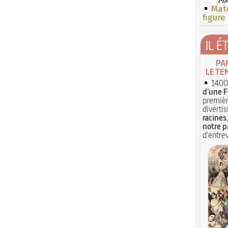
Mate
figure
IL É
PA
LE TE
1400 
d'une F
premièr
divertis
racines
notre p
d'entrev