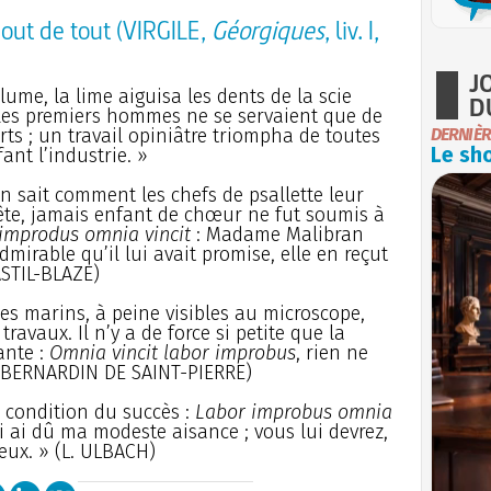
bout de tout (VIRGILE,
Géorgiques
, liv. I,
J
clume, la lime aiguisa les dents de la scie
D
 les premiers hommes ne se servaient que de
rts ; un travail opiniâtre triompha de toutes
DERNIÈR
Le sho
fant l’industrie. »
n sait comment les chefs de psallette leur
ête, jamais enfant de chœur ne fut soumis à
improdus omnia vincit
: Madame Malibran
dmirable qu’il lui avait promise, elle en reçut
ASTIL-BLAZE)
es marins, à peine visibles au microscope,
ravaux. Il n’y a de force si petite que la
ante :
Omnia vincit labor improbus
, rien ne
» (BERNARDIN DE SAINT-PIERRE)
la condition du succès :
Labor improbus omnia
lui ai dû ma modeste aisance ; vous lui devrez,
eux. » (L. ULBACH)