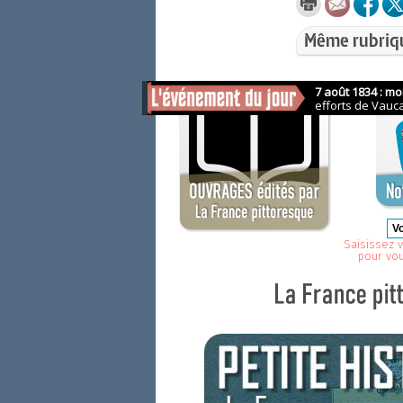
Même rubriq
Saisissez v
pour vo