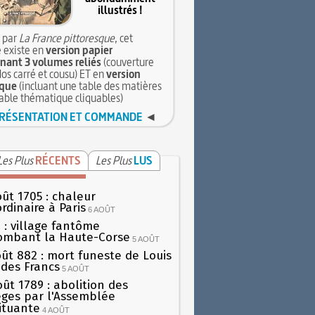
illustrés !
 par
La France pittoresque
, cet
 existe en
version papier
ant 3 volumes reliés
(couverture
dos carré et cousu) ET en
version
que
(incluant une table des matières
table thématique cliquables)
RÉSENTATION ET COMMANDE
◄
Les Plus
RÉCENTS
Les Plus
LUS
oût 1705 : chaleur
rdinaire à Paris
6 AOÛT
 : village fantôme
ombant la Haute-Corse
5 AOÛT
oût 882 : mort funeste de Louis
oi des Francs
5 AOÛT
oût 1789 : abolition des
lèges par l'Assemblée
ituante
4 AOÛT