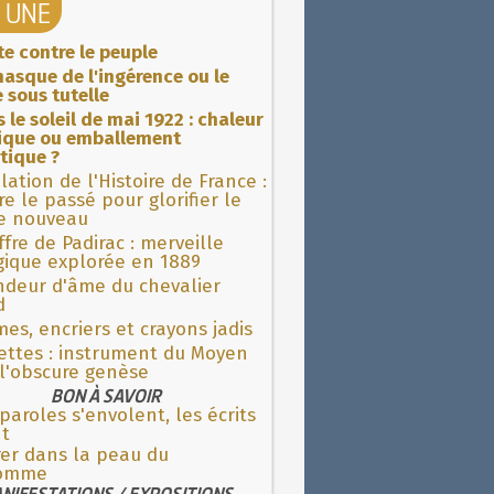
A UNE
ite contre le peuple
asque de l'ingérence ou le
 sous tutelle
 le soleil de mai 1922 : chaleur
rique ou emballement
tique ?
lation de l'Histoire de France :
re le passé pour glorifier le
 nouveau
fre de Padirac : merveille
gique explorée en 1889
ndeur d'âme du chevalier
d
es, encriers et crayons jadis
ettes : instrument du Moyen
l'obscure genèse
BON À SAVOIR
paroles s'envolent, les écrits
nt
rer dans la peau du
omme
NIFESTATIONS / EXPOSITIONS