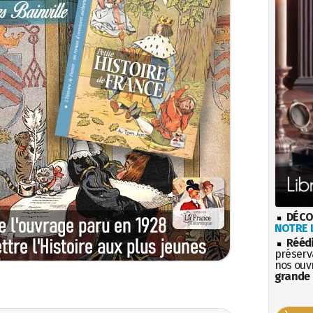
DÉCO
NOTRE L
Rééd
préserva
nos ouv
grande 