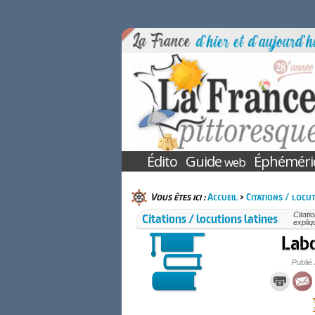
Édito
Guide
Éphéméri
web
Vous êtes ici :
Accueil
>
Citations / locut
Citations / locutions latines
Citati
expliq
Labo
Publié 