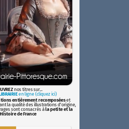
UVREZ
nos titres sur...
IBRAIRIE
en ligne (cliquez ici)
itions entièrement recomposées
et
nt la qualité des illustrations d'origine,
rages sont consacrés à
la petite et la
Histoire de France