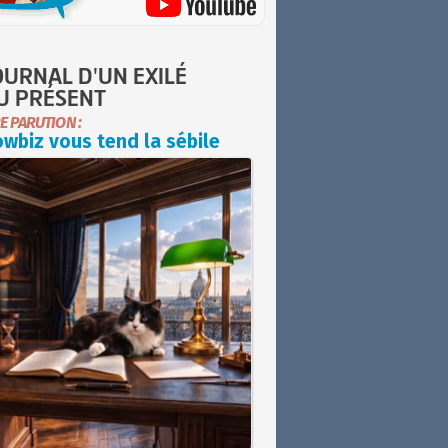
OURNAL D'UN EXILÉ
U PRÉSENT
E PARUTION :
wbiz vous tend la sébile