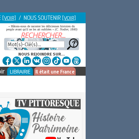
E
/ NOUS SOUTENIR
[VOIR]
[VOIR]
« Hâtons-nous de raconter les délicieuses histoires du
peuple avant qu'il ne les ait oubliées »
(C. Nodier, 1840)
NOUS REJOINDRE SUR...
ir
LIBRAIRIE
Il était une France