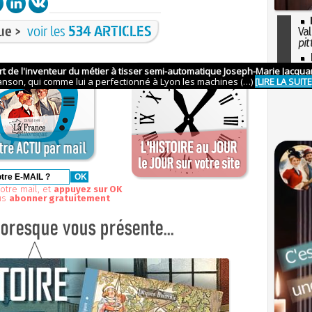
ue >
voir les
534 ARTICLES
Val
pit
I
so
l'H
otre mail, et
appuyez sur OK
us
abonner gratuitement