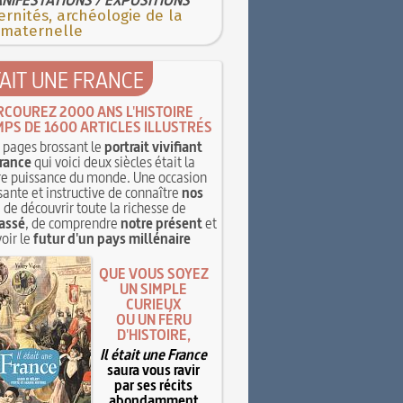
rnités, archéologie de la
 maternelle
TAIT UNE FRANCE
RCOUREZ 2000 ANS L'HISTOIRE
MPS DE 1600 ARTICLES ILLUSTRÉS
pages brossant le
portrait vivifiant
rance
qui voici deux siècles était la
e puissance du monde. Une occasion
sante et instructive de connaître
nos
, de découvrir toute la richesse de
assé
, de comprendre
notre présent
et
oir le
futur d'un pays millénaire
QUE VOUS SOYEZ
UN SIMPLE
CURIEUX
OU UN FÉRU
D'HISTOIRE,
Il était une France
saura vous ravir
par ses récits
abondamment