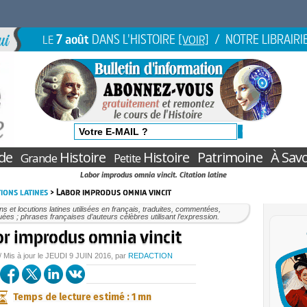
7 août
DANS L'HISTOIRE
/ NOTRE LIBRAIRI
LE
[VOIR]
de
Histoire
Histoire
Patrimoine
À Savo
Grande
Petite
Labor improdus omnia vincit. Citation latine
ions latines
> Labor improdus omnia vincit
ons et locutions latines utilisées en français, traduites, commentées,
uées ; phrases françaises d’auteurs célèbres utilisant l’expression.
r improdus omnia vincit
/ Mis à jour le
JEUDI
9 JUIN 2016
, par
REDACTION
Temps de lecture estimé : 1 mn