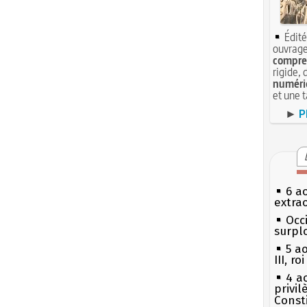
Édité
ouvrage
compren
rigide, 
numéri
et une 
►
P
6 a
extrao
Occi
surpl
5 a
III, r
4 a
privi
Const