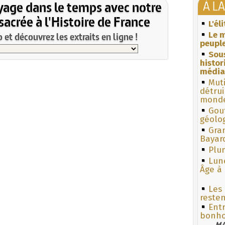
À L
yage dans le temps avec notre
acrée à l'Histoire de France
L'él
Le m
et découvrez les extraits en ligne !
peuple
Sous
histo
média
Muti
détrui
monde
Gouf
géolo
Gra
Bayar
Plum
Lun
Âge à 
Les 
reste
Ent
bonh
MA