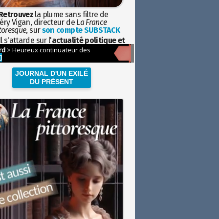
Retrouvez
la plume sans filtre de
éry Vigan, directeur de
La France
toresque
, sur
son compte SUBSTACK
l s'attarde sur l'
actualité politique et
ciétale
avec la hauteur de vue de
istoire
JOURNAL D'UN EXILÉ
DU PRÉSENT