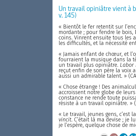
Un travail opiniâtre vient à 
v. 145)
« Bientôt le fer retentit sur l’en
mordante ; pour fendre le bois,
coins. Vinrent ensuite tous les a
les difficultés, et la nécessité en
« Jamais enfant de chœur, et l’o
fourraient la musique dans la t
un travail plus opiniâtre.
Labor 
reçut enfin de son père la voix a
aussi un admirable talent. » (C
« Chose étrange ! Des animalcul
accroissent notre globe de leurs t
constance ne rende toute puiss
résiste à un travail opiniâtre. 
« Le travail, jeunes gens, c’est 
vincit
. C’était là ma devise ; je 
je l’espère, quelque chose de mi