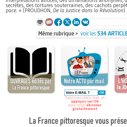
interprétations atroces, des diffamations anonymes, 
secrètes, des tortures souterraines, des cachots perpé
pace
. » (PROUDHON,
De la Justice dans la Révolution
)
Même rubrique >
voir les
534 ARTICL
Saisissez votre mail, et
appuyez sur OK
pour vous
abonner
gratuitement