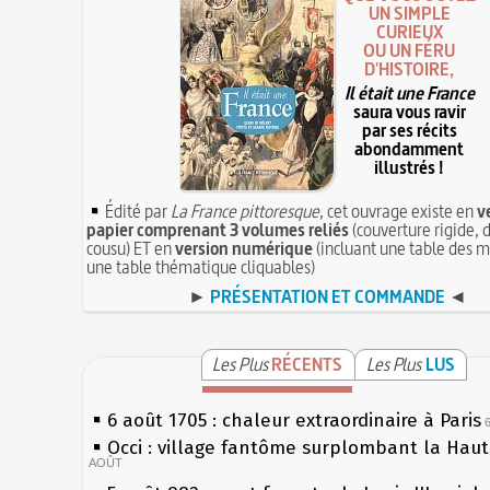
UN SIMPLE
CURIEUX
OU UN FÉRU
D'HISTOIRE,
Il était une France
saura vous ravir
par ses récits
abondamment
illustrés !
Édité par
La France pittoresque
, cet ouvrage existe en
v
papier comprenant 3 volumes reliés
(couverture rigide, d
cousu) ET en
version numérique
(incluant une table des m
une table thématique cliquables)
►
PRÉSENTATION ET COMMANDE
◄
Les Plus
RÉCENTS
Les Plus
LUS
6 août 1705 : chaleur extraordinaire à Paris
Occi : village fantôme surplombant la Hau
AOÛT