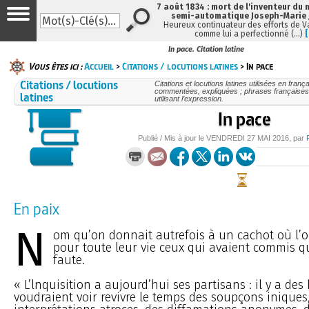
7 août 1834 : mort de l'inventeur du 
semi-automatique Joseph-Marie
Heureux continuateur des efforts de V
comme lui a perfectionné (…)
In pace. Citation latine
Vous êtes ici :
Accueil
>
Citations / locutions latines
> In pace
Citations / locutions
Citations et locutions latines utilisées en frança
commentées, expliquées ; phrases françaises
latines
utilisant l’expression.
In pace
Publié / Mis à jour le
VENDREDI
27 MAI 2016
, par
En paix
N
om qu’on donnait autrefois à un cachot où l’
pour toute leur vie ceux qui avaient commis 
faute.
« L’lnquisition a aujourd’hui ses partisans : il y a d
voudraient voir revivre le temps des soupçons iniques