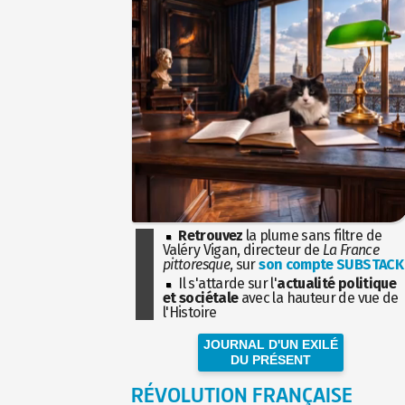
Retrouvez
la plume sans filtre de
Valéry Vigan, directeur de
La France
pittoresque
, sur
son compte SUBSTACK
Il s'attarde sur l'
actualité politique
et sociétale
avec la hauteur de vue de
l'Histoire
JOURNAL D'UN EXILÉ
DU PRÉSENT
RÉVOLUTION FRANÇAISE