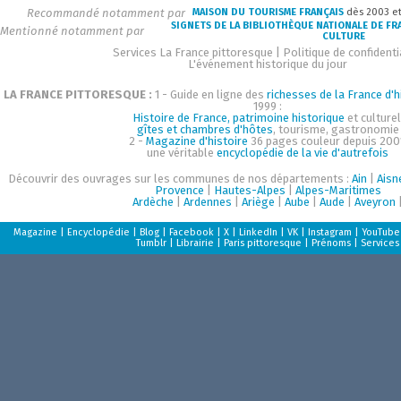
Recommandé notamment par
MAISON DU TOURISME FRANÇAIS
dès 2003 e
SIGNETS DE LA BIBLIOTHÈQUE NATIONALE DE FR
Mentionné notamment par
CULTURE
Services La France pittoresque
|
Politique de confidenti
L'événement historique du jour
LA FRANCE PITTORESQUE :
1 - Guide en ligne des
richesses de la France d'h
1999 :
Histoire de France, patrimoine historique
et culturel
gîtes et chambres d'hôtes
, tourisme, gastronomie
2 -
Magazine d'histoire
36 pages couleur depuis 200
une véritable
encyclopédie de la vie d'autrefois
Découvrir des ouvrages sur les communes de nos départements :
Ain
|
Aisn
Provence
|
Hautes-Alpes
|
Alpes-Maritimes
Ardèche
|
Ardennes
|
Ariège
|
Aube
|
Aude
|
Aveyron
Magazine
|
Encyclopédie
|
Blog
|
Facebook
|
X
|
LinkedIn
|
VK
|
Instagram
|
YouTube
Tumblr
|
Librairie
|
Paris pittoresque
|
Prénoms
|
Services