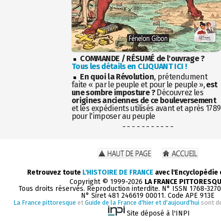
COMMANDE / RÉSUMÉ de l'ouvrage ?
Tous les détails en CLIQUANT ICI !
En quoi la Révolution
, prétendument
faite « par le peuple et pour le peuple »,
est
une sombre imposture ?
Découvrez les
origines anciennes de ce bouleversement
et les expédients utilisés avant et après 1789
pour l'imposer au peuple
- - - - - - - - - - -
Retrouvez toute
L'HISTOIRE DE FRANCE
avec l'Encyclopédie
Copyright © 1999-2026
LA FRANCE PITTORESQ
Tous droits réservés. Reproduction interdite. N° ISSN 1768-327
N° Siret 481 246619 00011. Code APE 913E
La France pittoresque
et
Guide de la France d'hier et d'aujourd'hui
sont d
Site déposé à l'INPI