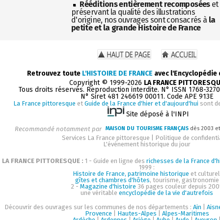
Rééditions entièrement recomposées
et
préservant la qualité des illustrations
d'origine, nos ouvrages sont consacrés à
la
petite et la grande Histoire de France
Retrouvez toute
L'HISTOIRE DE FRANCE
avec l'Encyclopédie
Copyright © 1999-2026
LA FRANCE PITTORESQ
Tous droits réservés. Reproduction interdite. N° ISSN 1768-327
N° Siret 481 246619 00011. Code APE 913E
La France pittoresque
et
Guide de la France d'hier et d'aujourd'hui
sont d
Site déposé à l'INPI
Recommandé notamment par
MAISON DU TOURISME FRANÇAIS
dès 2003 e
Services La France pittoresque
|
Politique de confidenti
L'événement historique du jour
LA FRANCE PITTORESQUE :
1 - Guide en ligne des
richesses de la France d'h
1999 :
Histoire de France, patrimoine historique
et culturel
gîtes et chambres d'hôtes
, tourisme, gastronomie
2 -
Magazine d'histoire
36 pages couleur depuis 200
une véritable
encyclopédie de la vie d'autrefois
Découvrir des ouvrages sur les communes de nos départements :
Ain
|
Aisn
Provence
|
Hautes-Alpes
|
Alpes-Maritimes
Ardèche
|
Ardennes
|
Ariège
|
Aube
|
Aude
|
Aveyron