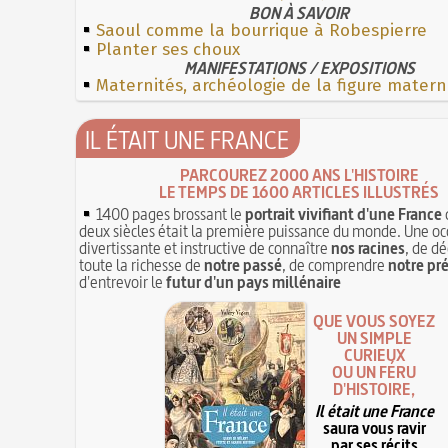
BON À SAVOIR
Saoul comme la bourrique à Robespierre
Planter ses choux
MANIFESTATIONS / EXPOSITIONS
Maternités, archéologie de la figure matern
IL ÉTAIT UNE FRANCE
PARCOUREZ 2000 ANS L'HISTOIRE
LE TEMPS DE 1600 ARTICLES ILLUSTRÉS
1400 pages brossant le
portrait vivifiant d'une France
deux siècles était la première puissance du monde. Une oc
divertissante et instructive de connaître
nos racines
, de dé
toute la richesse de
notre passé
, de comprendre
notre pr
d'entrevoir le
futur d'un pays millénaire
QUE VOUS SOYEZ
UN SIMPLE
CURIEUX
OU UN FÉRU
D'HISTOIRE,
Il était une France
saura vous ravir
par ses récits