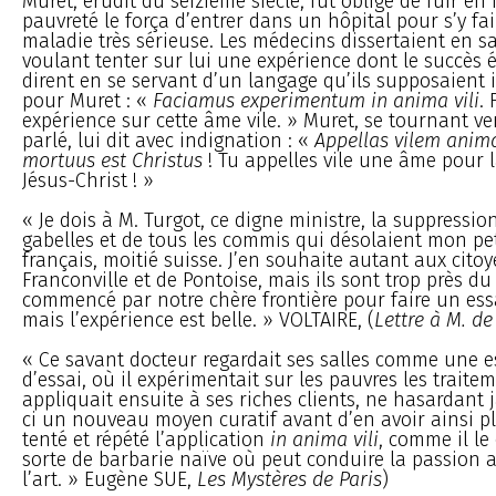
Muret, érudit du seizième siècle, fut obligé de fuir en I
pauvreté le força d’entrer dans un hôpital pour s’y fai
maladie très sérieuse. Les médecins dissertaient en sa
voulant tenter sur lui une expérience dont le succès é
dirent en se servant d’un langage qu’ils supposaient i
pour Muret : «
Faciamus experimentum in anima vili
.
expérience sur cette âme vile. » Muret, se tournant ver
parlé, lui dit avec indignation : «
Appellas vilem anim
mortuus est Christus
! Tu appelles vile une âme pour 
Jésus-Christ ! »
« Je dois à M. Turgot, ce digne ministre, la suppressio
gabelles et de tous les commis qui désolaient mon pet
français, moitié suisse. J’en souhaite autant aux cito
Franconville et de Pontoise, mais ils sont trop près du
commencé par notre chère frontière pour faire un es
mais l’expérience est belle. » VOLTAIRE, (
Lettre à M. de
« Ce savant docteur regardait ses salles comme une e
d’essai, où il expérimentait sur les pauvres les traitem
appliquait ensuite à ses riches clients, ne hasardant 
ci un nouveau moyen curatif avant d’en avoir ainsi pl
tenté et répété l’application
in anima vili
, comme il le 
sorte de barbarie naïve où peut conduire la passion 
l’art. » Eugène SUE,
Les Mystères de Paris
)