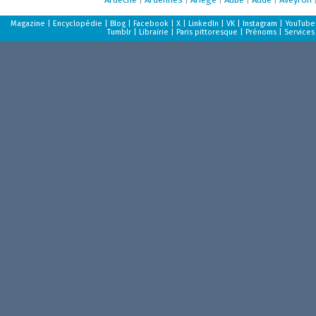
Magazine
|
Encyclopédie
|
Blog
|
Facebook
|
X
|
LinkedIn
|
VK
|
Instagram
|
YouTube
Tumblr
|
Librairie
|
Paris pittoresque
|
Prénoms
|
Services