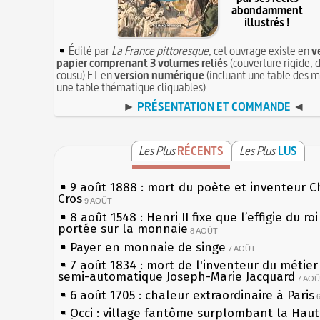
abondamment
illustrés !
Édité par
La France pittoresque
, cet ouvrage existe en
v
papier comprenant 3 volumes reliés
(couverture rigide, d
cousu) ET en
version numérique
(incluant une table des m
une table thématique cliquables)
►
PRÉSENTATION ET COMMANDE
◄
Les Plus
RÉCENTS
Les Plus
LUS
9 août 1888 : mort du poète et inventeur C
Cros
9 AOÛT
8 août 1548 : Henri II fixe que l’effigie du ro
portée sur la monnaie
8 AOÛT
Payer en monnaie de singe
7 AOÛT
7 août 1834 : mort de l'inventeur du métier 
semi-automatique Joseph-Marie Jacquard
7 AO
6 août 1705 : chaleur extraordinaire à Paris
Occi : village fantôme surplombant la Hau