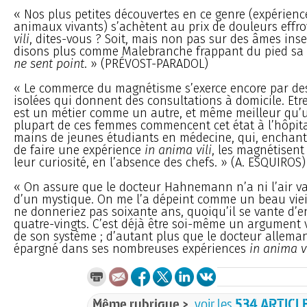
« Nos plus petites découvertes en ce genre (expérience
animaux vivants) s’achètent au prix de douleurs effr
vili
, dites-vous ? Soit, mais non pas sur des âmes ins
disons plus comme Malebranche frappant du pied sa
ne sent point
. » (PRÉVOST-PARADOL)
« Le commerce du magnétisme s’exerce encore par d
isolées qui donnent des consultations à domicile. E
est un métier comme un autre, et même meilleur qu’u
plupart de ces femmes commencent cet état à l’hôpita
mains de jeunes étudiants en médecine, qui, enchant
de faire une expérience
in anima vili
, les magnétisent
leur curiosité, en l’absence des chefs. » (A. ESQUIROS)
« On assure que le docteur Hahnemann n’a ni l’air va
d’un mystique. On me l’a dépeint comme un beau viei
ne donneriez pas soixante ans, quoiqu’il se vante d’e
quatre-vingts. C’est déjà être soi-même un argument v
de son système ; d’autant plus que le docteur alleman
épargné dans ses nombreuses expériences
in anima vi
Même rubrique >
voir les
534 ARTICL