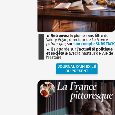
Retrouvez
la plume sans filtre de
Valéry Vigan, directeur de
La France
pittoresque
, sur
son compte SUBSTACK
Il s'attarde sur l'
actualité politique
et sociétale
avec la hauteur de vue de
l'Histoire
JOURNAL D'UN EXILÉ
DU PRÉSENT