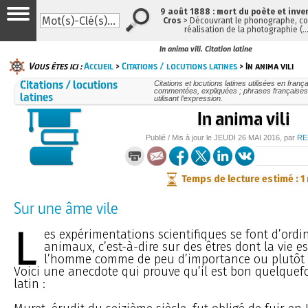
9 août 1888 : mort du poète et inve
Cros
> Découvrant le phonographe, con
réalisation de la photographie (
In anima vili. Citation latine
Vous êtes ici :
Accueil
>
Citations / locutions latines
> In anima vili
Citations / locutions
Citations et locutions latines utilisées en frança
commentées, expliquées ; phrases françaises
latines
utilisant l’expression.
In anima vili
Publié / Mis à jour le
JEUDI
26 MAI 2016
, par
RE
Temps de lecture estimé : 1
Sur une âme vile
L
es expérimentations scientifiques se font d’ordi
animaux, c’est-à-dire sur des êtres dont la vie e
l’homme comme de peu d’importance ou plutôt
Voici une anecdote qui prouve qu’il est bon quelquefo
latin :