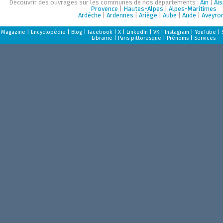
Découvrir des ouvrages sur les communes de nos départements :
Ain
|
Ai
Provence
|
Hautes-Alpes
|
Alpes-Maritimes
Ardèche
|
Ardennes
|
Ariège
|
Aube
|
Aude
|
Aveyro
Magazine
|
Encyclopédie
|
Blog
|
Facebook
|
X
|
LinkedIn
|
VK
|
Instagram
|
YouTube
|
Librairie
|
Paris pittoresque
|
Prénoms
|
Services