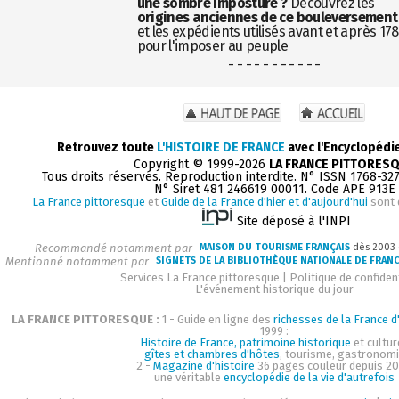
une sombre imposture ?
Découvrez les
origines anciennes de ce bouleversement
et les expédients utilisés avant et après 17
pour l'imposer au peuple
- - - - - - - - - - -
Retrouvez toute
L'HISTOIRE DE FRANCE
avec l'Encyclopédi
Copyright © 1999-2026
LA FRANCE PITTORES
Tous droits réservés. Reproduction interdite. N° ISSN 1768-32
N° Siret 481 246619 00011. Code APE 913E
La France pittoresque
et
Guide de la France d'hier et d'aujourd'hui
sont 
Site déposé à l'INPI
Recommandé notamment par
MAISON DU TOURISME FRANÇAIS
dès 2003
Mentionné notamment par
SIGNETS DE LA BIBLIOTHÈQUE NATIONALE DE FRAN
Services La France pittoresque
|
Politique de confident
L'événement historique du jour
LA FRANCE PITTORESQUE :
1 - Guide en ligne des
richesses de la France d'
1999 :
Histoire de France, patrimoine historique
et cultur
gîtes et chambres d'hôtes
, tourisme, gastronom
2 -
Magazine d'histoire
36 pages couleur depuis 20
une véritable
encyclopédie de la vie d'autrefois