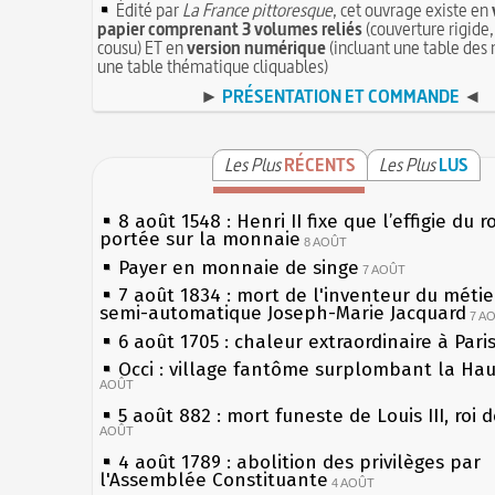
Édité par
La France pittoresque
, cet ouvrage existe en
papier comprenant 3 volumes reliés
(couverture rigide,
cousu) ET en
version numérique
(incluant une table des 
une table thématique cliquables)
►
PRÉSENTATION ET COMMANDE
◄
Les Plus
RÉCENTS
Les Plus
LUS
8 août 1548 : Henri II fixe que l’effigie du r
portée sur la monnaie
8 AOÛT
Payer en monnaie de singe
7 AOÛT
7 août 1834 : mort de l'inventeur du métier
semi-automatique Joseph-Marie Jacquard
7 A
6 août 1705 : chaleur extraordinaire à Pari
Occi : village fantôme surplombant la Ha
AOÛT
5 août 882 : mort funeste de Louis III, roi 
AOÛT
4 août 1789 : abolition des privilèges par
l'Assemblée Constituante
4 AOÛT