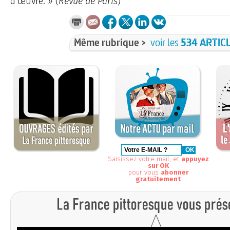
d’œuvre. » (
Revue de Paris
)
Même rubrique >
voir les
534 ARTIC
Saisissez votre mail, et
appuyez
sur OK
pour vous
abonner
gratuitement