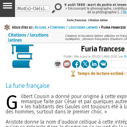
9 août 1888 : mort du poète et inven
> Découvrant le phonographe, contribuan
de la photographie (…)
[L
Furia francese. Citation latine
Vous êtes ici :
Accueil
>
Citations / locutions latines
> Furia francese
Citations / locutions
Citations et locutions latines utilisées en fr
latines
expliquées ; phrases françaises d’auteurs cél
Furia francese
Publié / Mis à jour le
JEUDI
5 MAI 2016
, par
R
Temps de lecture estimé :
La furie française
G
ilbert Cousin a donné pour origine à cette expr
remarque faite par César et par quelques autre
« les habitants des Gaules ont toujours été à l
des hommes, surtout dans le premier choc. »
Aristote donne la nom d’
audace celtique
à cette intrép
qu’on se précipite dans le danger en se jouant de la v