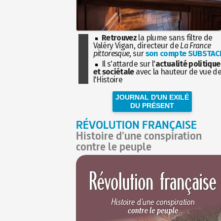
Retrouvez
la plume sans filtre de
Valéry Vigan, directeur de
La France
pittoresque
, sur
son compte SUBSTAC
Il s'attarde sur l'
actualité politique
et sociétale
avec la hauteur de vue d
l'Histoire
JOURNAL D'UN EXILÉ
DU PRÉSENT
RÉVOLUTION FRANÇAISE
Histoire d'une conspiration
contre le peuple