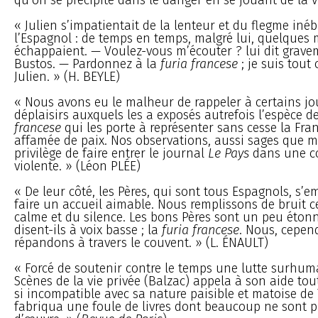
« Julien s’impatientait de la lenteur et du flegme iné
l’Espagnol : de temps en temps, malgré lui, quelques 
échappaient. — Voulez-vous m’écouter ? lui dit grav
Bustos. — Pardonnez à la
furia francese
; je suis tout 
Julien. » (H. BEYLE)
« Nous avons eu le malheur de rappeler à certains jo
déplaisirs auxquels les a exposés autrefois l’espèce d
francese
qui les porte à représenter sans cesse la Fr
affamée de paix. Nos observations, aussi sages que m
privilège de faire entrer le journal
Le Pays
dans une co
violente. » (Léon PLÉE)
« De leur côté, les Pères, qui sont tous Espagnols, s’
faire un accueil aimable. Nous remplissons de bruit 
calme et du silence. Les bons Pères sont un peu étonné
disent-ils à voix basse ; la
furia francese
. Nous, cepen
répandons à travers le couvent. » (L. ÉNAULT)
« Forcé de soutenir contre le temps une lutte surhuma
Scènes de la vie privée (Balzac) appela à son aide tou
si incompatible avec sa nature paisible et matoise de
fabriqua une foule de livres dont beaucoup ne sont p