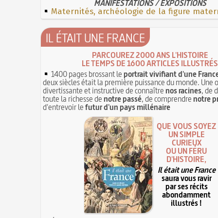
MANIFESTATIONS / EXPOSITIONS
Maternités, archéologie de la figure mater
IL ÉTAIT UNE FRANCE
PARCOUREZ 2000 ANS L'HISTOIRE
LE TEMPS DE 1600 ARTICLES ILLUSTRÉS
1400 pages brossant le
portrait vivifiant d'une Franc
deux siècles était la première puissance du monde. Une 
divertissante et instructive de connaître
nos racines
, de 
toute la richesse de
notre passé
, de comprendre
notre p
d'entrevoir le
futur d'un pays millénaire
QUE VOUS SOYEZ
UN SIMPLE
CURIEUX
OU UN FÉRU
D'HISTOIRE,
Il était une France
saura vous ravir
par ses récits
abondamment
illustrés !