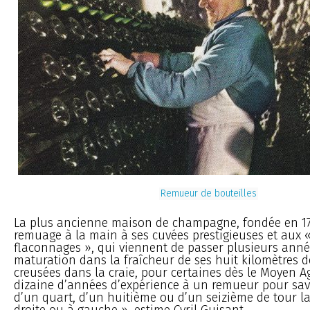
Remueur de bouteilles
La plus ancienne maison de champagne, fondée en 172
remuage à la main à ses cuvées prestigieuses et aux 
flaconnages », qui viennent de passer plusieurs ann
maturation dans la fraîcheur de ses huit kilomètres d
creusées dans la craie, pour certaines dès le Moyen Ag
dizaine d’années d’expérience à un remueur pour savo
d’un quart, d’un huitième ou d’un seizième de tour la 
droite ou à gauche », estime Cyril Guisant.