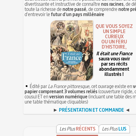
divertissante et instructive de connaître
nos racines
, de d
toute la richesse de
notre passé
, de comprendre
notre pr
d'entrevoir le
futur d'un pays millénaire
QUE VOUS SOYEZ
UN SIMPLE
CURIEUX
OU UN FÉRU
D'HISTOIRE,
Il était une France
saura vous ravir
par ses récits
abondamment
illustrés !
Édité par
La France pittoresque
, cet ouvrage existe en
v
papier comprenant 3 volumes reliés
(couverture rigide, 
cousu) ET en
version numérique
(incluant une table des m
une table thématique cliquables)
►
PRÉSENTATION ET COMMANDE
◄
Les Plus
RÉCENTS
Les Plus
LUS