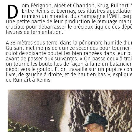
D
om Pérignon, Moët et Chandon, Krug, Ruinart, 
Entre Reims et Epernay, ces illustres appellatio
numéro un mondial du champagne LVMH, perp
une petite partie de leur production le remuage manu
cruciale pour débarrasser le précieux liquide des dépô
levures de fermentation.
A 38 mètres sous terre, dans la pénombre humide d’une
Guisant met moins de quinze secondes pour tourner d
culot de soixante bouteilles bien rangées dans leur pu
avant de passer aux suivantes. « On passe deux à trois
on tourne les bouteilles de façon à faire un balancie
dépôt vers le goulot. Et on travaille sur un pupitre c
livre, de gauche à droite, et de haut en bas », expliqu
de Ruinart à Reims.