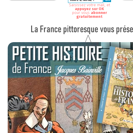
Saisissez votre mail, et
appuyez sur OK
pour vous
abonner
gratuitement