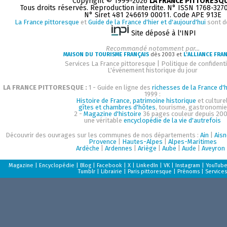
Copyright © 1999-2026
LA FRANCE PITTORESQ
Tous droits réservés. Reproduction interdite. N° ISSN 1768-327
N° Siret 481 246619 00011. Code APE 913E
La France pittoresque
et
Guide de la France d'hier et d'aujourd'hui
sont d
Site déposé à l'INPI
Recommandé notamment par...
MAISON DU TOURISME FRANÇAIS
dès 2003 et
L'ALLIANCE FRA
Services La France pittoresque
|
Politique de confidenti
L'événement historique du jour
LA FRANCE PITTORESQUE :
1 - Guide en ligne des
richesses de la France d'h
1999 :
Histoire de France, patrimoine historique
et culturel
gîtes et chambres d'hôtes
, tourisme, gastronomie
2 -
Magazine d'histoire
36 pages couleur depuis 200
une véritable
encyclopédie de la vie d'autrefois
Découvrir des ouvrages sur les communes de nos départements :
Ain
|
Aisn
Provence
|
Hautes-Alpes
|
Alpes-Maritimes
Ardèche
|
Ardennes
|
Ariège
|
Aube
|
Aude
|
Aveyron
Magazine
|
Encyclopédie
|
Blog
|
Facebook
|
X
|
LinkedIn
|
VK
|
Instagram
|
YouTub
Tumblr
|
Librairie
|
Paris pittoresque
|
Prénoms
|
Services