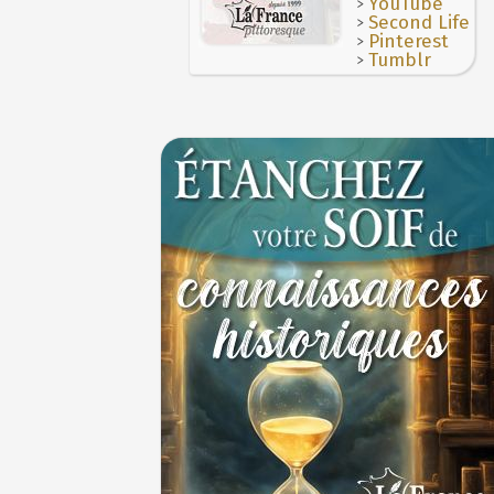
>
YouTube
lanternes dans les rues
>
Second Life
4 JUILLET
>
Pinterest
Voir la lune à gauche
3 JUILLET
>
Tumblr
3 juillet 987 : Hugues Capet est couronné et
des Francs à Noyon
3 JUILLET