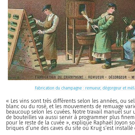
Fabrication du champagne : remueur, dégorgeur et mé
« Les vins sont très différents selon les années, ou sel
blanc ou du rosé, et les mouvements de remuage vari
beaucoup selon les cuvées. Notre travail manuel sur 
de bouteilles va aussi servir à programmer plus fine
pour le reste de la cuvée », explique Raphaël Joyon s
briques d’une des caves du site où Krug s’est installé 