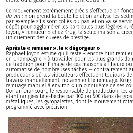
Ce mouvement extrêmement précis s’effectue en fonc
du vin
: « on prend la bouteille et on analyse les séd
par exemple s’ils sont collés ou pas, et on va se servi
dépôt pour agglomérer les particules plus légères »,
Joyon, « remueur » chez Krug, la seule maison à cré
uniquement des cuvées de prestige.
Après le « remueur », le « dégorgeur »
Raphaël Joyon estime qu’il reste « encore huit remueu
en Champagne » à travailler pour les plus grands do
de tradition pour l’image de ces maisons à l’heure où 
automatisé de nombreuses tâches — contrairement au
productions où les viticulteurs effectuent toujours 
travaux manuellement, notamment le remuage. Krug r
remuage manuel à environ « un cinquième de ses col
Dorian Drancourt, le responsable de production, les a
étant rangées tête-bêche par 300 ou 500 dans de gros
métalliques, les gyropalettes, dont le mouvement rotat
programmé avec précision.