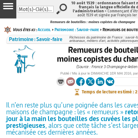
10 août 1539 : ordonnance faisant
français la langue officielle du 
l'administration
> Commençant d’être
août 1539 et signée par François Ier
Remueurs de bouteilles : moines copistes du champagne
Vous êtes ici :
Accueil
>
Patrimoine : Savoir-faire
> Remueurs de bouteil
Patrimoine : Savoir-faire
Richesses du patrimoine de France : savoir-fa
artisanaux, métiers d’art, activités pittoresques
Remueurs de bouteill
moines copistes du ch
(Source : France 3 Champagne-Arden
Publié / Mis à jour le
DIMANCHE
1ER MAI 2016
, pa
Temps de lecture estimé : 
Il n’en reste plus qu’une poignée dans les cav
maisons de champagne : les « remueurs »
reto
jour à la main les bouteilles des cuvées les p
prestigieuses
, alors que cette tâche s’est larg
mécanisée ces dernières années.