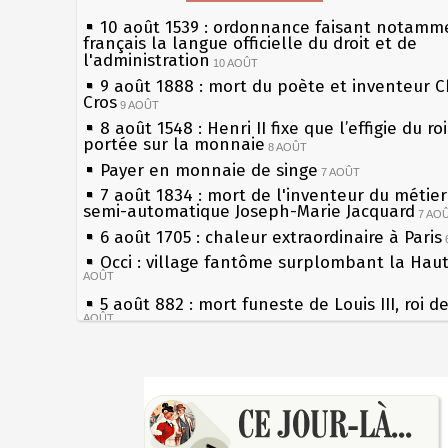
10 août 1539 : ordonnance faisant notamm
français la langue officielle du droit et de
l'administration
10 AOÛT
9 août 1888 : mort du poète et inventeur C
Cros
9 AOÛT
8 août 1548 : Henri II fixe que l’effigie du ro
portée sur la monnaie
8 AOÛT
Payer en monnaie de singe
7 AOÛT
7 août 1834 : mort de l'inventeur du métier 
semi-automatique Joseph-Marie Jacquard
7 AO
6 août 1705 : chaleur extraordinaire à Paris
Occi : village fantôme surplombant la Hau
AOÛT
5 août 882 : mort funeste de Louis III, roi d
AOÛT
4 août 1789 : abolition des privilèges par
l'Assemblée Constituante
4 AOÛT
Sécheresses (Grandes), étés caniculaires à 
3 août 1770 : mort du chimiste Guillaume-F
les siècles
Rouelle
3 AOÛT
27 mai 1610 : supplice de François Ravaillac
Musée Jean de La Fontaine : réouverture a
du roi Henri IV
rénovation