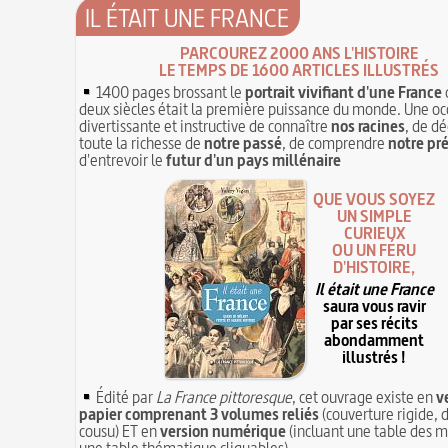
IL ÉTAIT UNE FRANCE
PARCOUREZ 2000 ANS L'HISTOIRE
LE TEMPS DE 1600 ARTICLES ILLUSTRÉS
1400 pages brossant le
portrait vivifiant d'une France
deux siècles était la première puissance du monde. Une oc
divertissante et instructive de connaître
nos racines
, de dé
toute la richesse de
notre passé
, de comprendre
notre pr
d'entrevoir le
futur d'un pays millénaire
QUE VOUS SOYEZ
UN SIMPLE
CURIEUX
OU UN FÉRU
D'HISTOIRE,
Il était une France
saura vous ravir
par ses récits
abondamment
illustrés !
Édité par
La France pittoresque
, cet ouvrage existe en
v
papier comprenant 3 volumes reliés
(couverture rigide, d
cousu) ET en
version numérique
(incluant une table des m
une table thématique cliquables)