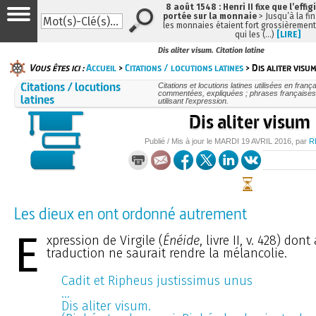
8 août 1548 : Henri II fixe que l’effig
portée sur la monnaie
> Jusqu’à la fin
les monnaies étaient fort grossièrement 
qui les (…)
[LIRE]
Dis aliter visum. Citation latine
Vous êtes ici :
Accueil
>
Citations / locutions latines
> Dis aliter visu
Citations / locutions
Citations et locutions latines utilisées en frança
commentées, expliquées ; phrases françaises
latines
utilisant l’expression.
Dis aliter visum
Publié / Mis à jour le
MARDI
19 AVRIL 2016
, par
R
Les dieux en ont ordonné autrement
E
xpression de Virgile (
Énéide
, livre II, v. 428) don
traduction ne saurait rendre la mélancolie.
Cadit et Ripheus justissimus unus
...
Dis aliter visum.