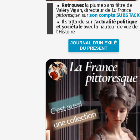
Retrouvez
la plume sans filtre de
Valéry Vigan, directeur de
La France
pittoresque
, sur
son compte SUBSTACK
Il s'attarde sur l'
actualité politique
et sociétale
avec la hauteur de vue de
l'Histoire
JOURNAL D'UN EXILÉ
DU PRÉSENT