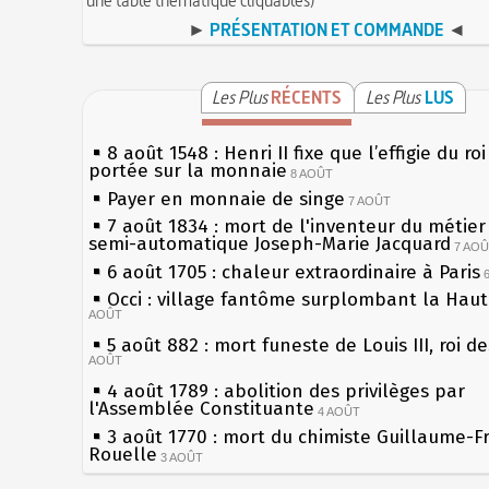
►
PRÉSENTATION ET COMMANDE
◄
Les Plus
RÉCENTS
Les Plus
LUS
8 août 1548 : Henri II fixe que l’effigie du ro
portée sur la monnaie
8 AOÛT
Payer en monnaie de singe
7 AOÛT
7 août 1834 : mort de l'inventeur du métier 
semi-automatique Joseph-Marie Jacquard
7 AO
6 août 1705 : chaleur extraordinaire à Paris
Occi : village fantôme surplombant la Hau
AOÛT
5 août 882 : mort funeste de Louis III, roi d
AOÛT
4 août 1789 : abolition des privilèges par
l'Assemblée Constituante
4 AOÛT
3 août 1770 : mort du chimiste Guillaume-F
Rouelle
3 AOÛT
Musée Jean de La Fontaine : réouverture a