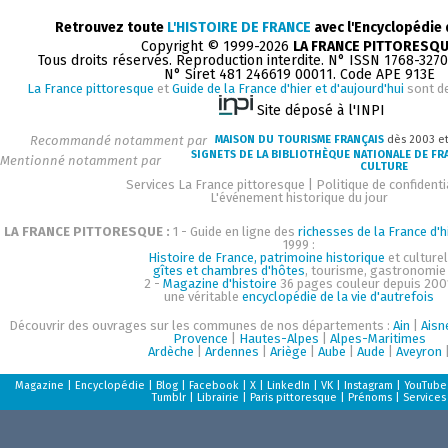
Retrouvez toute
L'HISTOIRE DE FRANCE
avec l'Encyclopédie
Copyright © 1999-2026
LA FRANCE PITTORESQ
Tous droits réservés. Reproduction interdite. N° ISSN 1768-327
N° Siret 481 246619 00011. Code APE 913E
La France pittoresque
et
Guide de la France d'hier et d'aujourd'hui
sont d
Site déposé à l'INPI
Recommandé notamment par
MAISON DU TOURISME FRANÇAIS
dès 2003 e
SIGNETS DE LA BIBLIOTHÈQUE NATIONALE DE FR
Mentionné notamment par
CULTURE
Services La France pittoresque
|
Politique de confidenti
L'événement historique du jour
LA FRANCE PITTORESQUE :
1 - Guide en ligne des
richesses de la France d'h
1999 :
Histoire de France, patrimoine historique
et culturel
gîtes et chambres d'hôtes
, tourisme, gastronomie
2 -
Magazine d'histoire
36 pages couleur depuis 200
une véritable
encyclopédie de la vie d'autrefois
Découvrir des ouvrages sur les communes de nos départements :
Ain
|
Aisn
Provence
|
Hautes-Alpes
|
Alpes-Maritimes
Ardèche
|
Ardennes
|
Ariège
|
Aube
|
Aude
|
Aveyron
Magazine
|
Encyclopédie
|
Blog
|
Facebook
|
X
|
LinkedIn
|
VK
|
Instagram
|
YouTube
Tumblr
|
Librairie
|
Paris pittoresque
|
Prénoms
|
Services