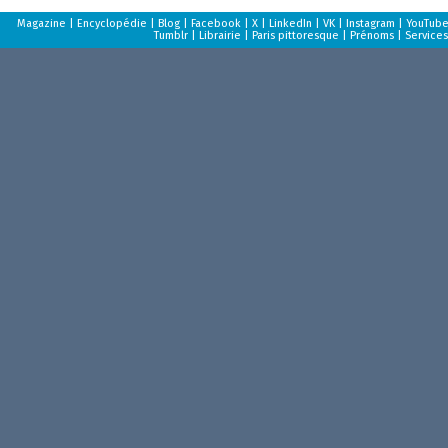
Magazine
|
Encyclopédie
|
Blog
|
Facebook
|
X
|
LinkedIn
|
VK
|
Instagram
|
YouTub
Tumblr
|
Librairie
|
Paris pittoresque
|
Prénoms
|
Services