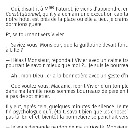
me
— Oui, disait-il à M
Paturot, je viens d’apprendre, e
Constitutionnel
, qu’il y a demain une exécution capital
notre hôtel est près de la place où elle a lieu. Je crai
dormions guère.
Et, se tournant vers Vivier :
— Saviez-vous, Monsieur, que la guillotine devait fo
à Lille ?
— Hélas ! Monsieur, répondait Vivier avec un calme tr
pourrait le savoir mieux que moi ?... Je suis le bourre
— Ah ! mon Dieu ! cria la bonnetière avec un geste d’h
— Que voulez-vous, Madame, reprit Vivier d’un ton p
dans ma famille nous sommes bourreaux de père en fils.
a pas de sot métier.
Il y eut, après cela, quelques minutes de silence. Le my
fin psychologue qu’il était, savait bien que les choses
pas là. En effet, bientôt la bonnetière se penchait vers 
— Je vous demande pardon de ma curiosité, Monsieur,