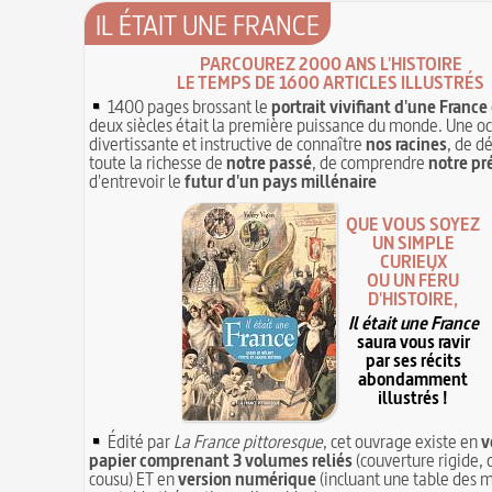
IL ÉTAIT UNE FRANCE
PARCOUREZ 2000 ANS L'HISTOIRE
LE TEMPS DE 1600 ARTICLES ILLUSTRÉS
1400 pages brossant le
portrait vivifiant d'une France
deux siècles était la première puissance du monde. Une o
divertissante et instructive de connaître
nos racines
, de d
toute la richesse de
notre passé
, de comprendre
notre pr
d'entrevoir le
futur d'un pays millénaire
QUE VOUS SOYEZ
UN SIMPLE
CURIEUX
OU UN FÉRU
D'HISTOIRE,
Il était une France
saura vous ravir
par ses récits
abondamment
illustrés !
Édité par
La France pittoresque
, cet ouvrage existe en
v
papier comprenant 3 volumes reliés
(couverture rigide, 
cousu) ET en
version numérique
(incluant une table des m