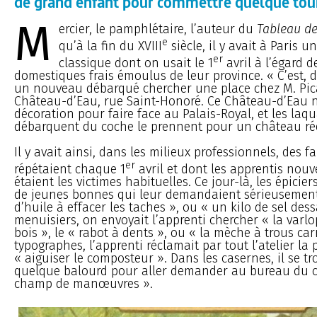
de grand enfant pour commettre quelque tou
M
ercier, le pamphlétaire, l’auteur du
Tableau de
e
qu’à la fin du XVIII
siècle, il y avait à Paris u
er
classique dont on usait le 1
avril à l’égard d
domestiques frais émoulus de leur province. « C’est, di
un nouveau débarqué chercher une place chez M. Pica
Château-d’Eau, rue Saint-Honoré. Ce Château-d’Eau n
décoration pour faire face au Palais-Royal, et les laqu
débarquent du coche le prennent pour un château rée
Il y avait ainsi, dans les milieux professionnels, des f
er
répétaient chaque 1
avril et dont les apprentis nou
étaient les victimes habituelles. Ce jour-là, les épicier
de jeunes bonnes qui leur demandaient sérieusement
d’huile à effacer les taches », ou « un kilo de sel dess
menuisiers, on envoyait l’apprenti chercher « la varlop
bois », le « rabot à dents », ou « la mèche à trous car
typographes, l’apprenti réclamait par tout l’atelier la 
« aiguiser le composteur ». Dans les casernes, il se tr
quelque balourd pour aller demander au bureau du ch
champ de manœuvres ».