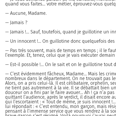
quand vous faites... votre métier, éprouvez-vous quel
— Aucune, Madame.
— Jamais ?
— Jamais !... Sauf, toutefois, quand je guillotine un in
— Un innocent !... On guillotine donc quelquefois des
— Pas très souvent, mais de temps en temps ; il le fau
l’exemple. Et, tenez, celui que je vais exécuter demain
— Est-il possible !... On le sait et on le guillotine tout 
— C’est évidemment fâcheux, Madame... Mais les crime
nombreux dans le département. On ne trouvait pas le
Alors, on a pris celui-là. Il est célibataire, orphelin, 
ne tient pas autrement à la vie. Il se débattait bien u
douceur on a fini par le faire avouer... Ah ! ça n’a p
quittant l’audience, après le verdict, il disait encore
qui l’escortaient : « Tout de même, je suis innocent !...
lui répondait : « C’est entendu, mon garçon, mais rés
pensant à l’immense service que vous rendrez à la soci
brave garçon s’est résigné. Voilà pourquoi j’aurai peu