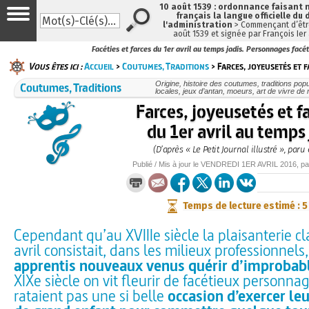
10 août 1539 : ordonnance faisant
français la langue officielle du 
l'administration
> Commençant d’être
août 1539 et signée par François Ier
Facéties et farces du 1er avril au temps jadis. Personnages facé
Vous êtes ici :
Accueil
>
Coutumes, Traditions
> Farces, joyeusetés et f
Coutumes, Traditions
Origine, histoire des coutumes, traditions popu
locales, jeux d’antan, moeurs, art de vivre de
Farces, joyeusetés et f
du 1er avril au temps 
(D’après « Le Petit Journal illustré », paru
Publié / Mis à jour le
VENDREDI
1ER AVRIL 2016
, p
Temps de lecture estimé : 
Cependant qu’au XVIIIe siècle la plaisanterie c
avril consistait, dans les milieux professionnels
apprentis nouveaux venus quérir d’improbabl
XIXe siècle on vit fleurir de facétieux personna
rataient pas une si belle
occasion d’exercer le