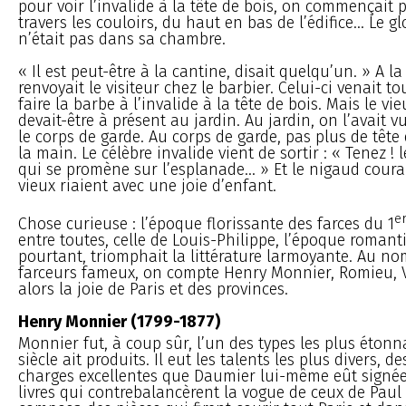
pour voir l’invalide à la tête de bois, on commençait 
travers les couloirs, du haut en bas de l’édifice... Le g
n’était pas dans sa chambre.
« Il est peut-être à la cantine, disait quelqu’un. » A l
renvoyait le visiteur chez le barbier. Celui-ci venait t
faire la barbe à l’invalide à la tête de bois. Mais le vi
devait-être à présent au jardin. Au jardin, on l’avait vu
le corps de garde. Au corps de garde, pas plus de tête
la main. Le célèbre invalide vient de sortir : « Tenez ! 
qui se promène sur l’esplanade... » Et le nigaud courait
vieux riaient avec une joie d’enfant.
e
Chose curieuse : l’époque florissante des farces du 1
entre toutes, celle de Louis-Philippe, l’époque romant
pourtant, triomphait la littérature larmoyante. Au n
farceurs fameux, on compte Henry Monnier, Romieu, Viv
alors la joie de Paris et des provinces.
Henry Monnier (1799-1877)
Monnier fut, à coup sûr, l’un des types les plus étonn
siècle ait produits. Il eut les talents les plus divers, d
charges excellentes que Daumier lui-même eût signées
livres qui contrebalancèrent la vogue de ceux de Paul