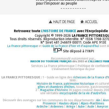
pour l'imposer au peuple
- - - - - - - - - - -
Retrouvez toute
L'HISTOIRE DE FRANCE
avec l'Encyclopédie
Copyright © 1999-2026
LA FRANCE PITTORESQ
Tous droits réservés. Reproduction interdite. N° ISSN 1768-327
N° Siret 481 246619 00011. Code APE 913E
La France pittoresque
et
Guide de la France d'hier et d'aujourd'hui
sont d
Site déposé à l'INPI
Recommandé notamment par...
MAISON DU TOURISME FRANÇAIS
dès 2003 et
L'ALLIANCE FRA
Services La France pittoresque
|
Politique de confidenti
L'événement historique du jour
LA FRANCE PITTORESQUE :
1 - Guide en ligne des
richesses de la France d'h
1999 :
Histoire de France, patrimoine historique
et culturel
gîtes et chambres d'hôtes
, tourisme, gastronomie
2 -
Magazine d'histoire
36 pages couleur depuis 200
une véritable
encyclopédie de la vie d'autrefois
Découvrir des ouvrages sur les communes de nos départements :
Ain
|
Aisn
Provence
|
Hautes-Alpes
|
Alpes-Maritimes
Ardèche
|
Ardennes
|
Ariège
|
Aube
|
Aude
|
Aveyron