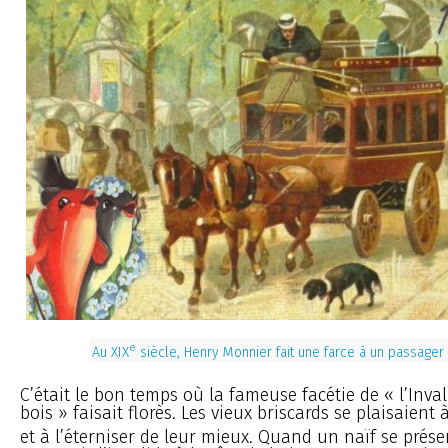
e
Au XIX
siècle, Henry Monnier fait une farce à un passager
C’était le bon temps où la fameuse facétie de « l’Inval
bois » faisait florès. Les vieux briscards se plaisaient
et à l’éterniser de leur mieux. Quand un naïf se présen