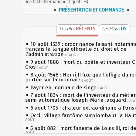
une table thématique cliquables)
►
PRÉSENTATION ET COMMANDE
◄
Les Plus
RÉCENTS
Les Plus
LUS
10 août 1539 : ordonnance faisant notamm
français la langue officielle du droit et de
l'administration
10 AOÛT
9 août 1888 : mort du poète et inventeur C
Cros
9 AOÛT
8 août 1548 : Henri II fixe que l’effigie du ro
portée sur la monnaie
8 AOÛT
Payer en monnaie de singe
7 AOÛT
7 août 1834 : mort de l'inventeur du métier 
semi-automatique Joseph-Marie Jacquard
7 AO
6 août 1705 : chaleur extraordinaire à Paris
Occi : village fantôme surplombant la Hau
AOÛT
5 août 882 : mort funeste de Louis III, roi d
AOÛT