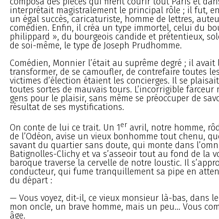
composa des pièces qui firent courir tout Paris et dans
interprétait magistralement le principal rôle ; il fut, 
un égal succès, caricaturiste, homme de lettres, aute
comédien. Enfin, il créa un type immortel, celui du bo
philippard », du bourgeois candide et prétentieux, sole
de soi-même, le type de Joseph Prudhomme.
Comédien, Monnier l’était au suprême degré ; il avait l
transformer, de se camoufler, de contrefaire toutes les
victimes d’élection étaient les concierges. Il se plaisai
toutes sortes de mauvais tours. L’incorrigible farceur m
gens pour le plaisir, sans même se préoccuper de savoi
résultat de ses mystifications.
er
On conte de lui ce trait. Un 1
avril, notre homme, rô
de l’Odéon, avise un vieux bonhomme tout chenu, qu
savant du quartier sans doute, qui monte dans l’omn
Batignolles-Clichy et va s’asseoir tout au fond de la v
baroque traverse la cervelle de notre loustic. Il s’app
conducteur, qui fume tranquillement sa pipe en atten
du départ :
— Vous voyez, dit-il, ce vieux monsieur là-bas, dans le
mon oncle, un brave homme, mais un peu... Vous com
âge.