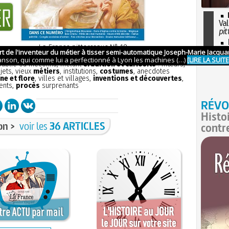
Val
pit
I
La France pittoresque
N° 18
so
ion
sans publicité
et aborde tous les aspects de la petite
l'H
 oublié ou méconnu, mêlant
érudition et curiosité
: mœurs,
bjets, vieux
métiers
, institutions,
costumes
, anecdotes
ne et flore
, villes et villages,
inventions et découvertes
,
ents,
procès
surprenants
RÉVO
Histo
on >
voir les
36 ARTICLES
contr