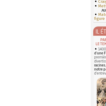
Crai
Mett
MA
Mate
figure
IL É
PA
LE TE
1400 
d'une F
premièr
divertis
racines
notre p
d'entrev