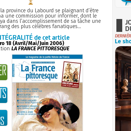
, la province du Labourd se plaignant d’être
mma une commission pour informer, dont le
J
oya dans l’accomplissement de sa tâche une
rang des plus célèbres fanatiques...
D
NTÉGRALITÉ de cet article
DERNIÈR
Le sho
o 18 (Avril/Mai/Juin 2006)
ation
LA FRANCE PITTORESQUE