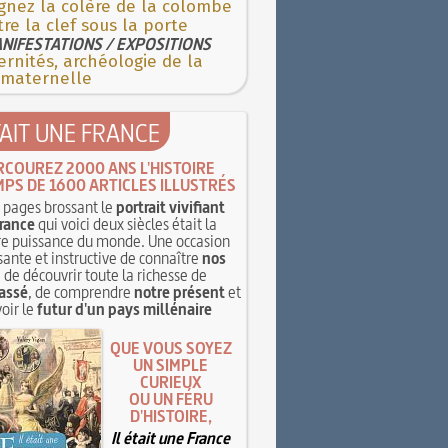
gnez la colère de la colombe
re la clef sous la porte
NIFESTATIONS / EXPOSITIONS
rnités, archéologie de la
 maternelle
TAIT UNE FRANCE
RCOUREZ 2000 ANS L'HISTOIRE
MPS DE 1600 ARTICLES ILLUSTRÉS
pages brossant le
portrait vivifiant
rance
qui voici deux siècles était la
e puissance du monde. Une occasion
sante et instructive de connaître
nos
, de découvrir toute la richesse de
assé
, de comprendre
notre présent
et
oir le
futur d'un pays millénaire
QUE VOUS SOYEZ
UN SIMPLE
CURIEUX
OU UN FÉRU
D'HISTOIRE,
Il était une France