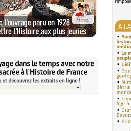
l'impos
À L
Sous
histo
média
Le m
peuple
yage dans le temps avec notre
L'él
acrée à l'Histoire de France
Gouf
géolo
et découvrez les extraits en ligne !
Muti
détrui
monde
Lun
Âge à 
Gra
Bayar
Plum