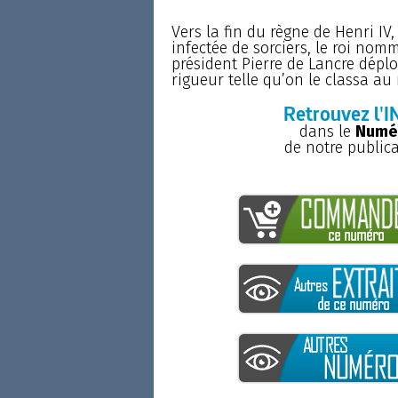
Vers la fin du règne de Henri IV
infectée de sorciers, le roi no
président Pierre de Lancre dépl
rigueur telle qu’on le classa au 
Retrouvez l'I
dans le
Numér
de notre public