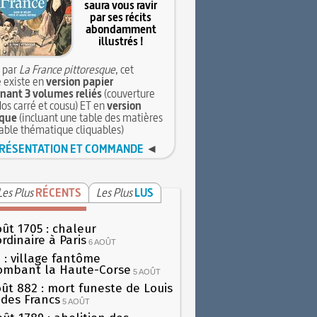
saura vous ravir
par ses récits
abondamment
illustrés !
 par
La France pittoresque
, cet
 existe en
version papier
ant 3 volumes reliés
(couverture
dos carré et cousu) ET en
version
que
(incluant une table des matières
table thématique cliquables)
RÉSENTATION ET COMMANDE
◄
Les Plus
RÉCENTS
Les Plus
LUS
oût 1705 : chaleur
rdinaire à Paris
6 AOÛT
 : village fantôme
ombant la Haute-Corse
5 AOÛT
oût 882 : mort funeste de Louis
oi des Francs
5 AOÛT