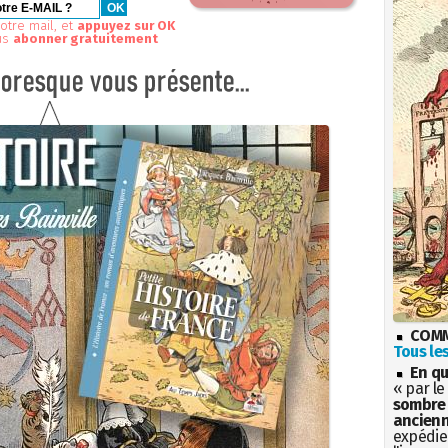
otre mail, et
appuyez sur OK
us
abonner gratuitement
COMM
Tous les
En qu
« par le
sombre 
ancienn
expédien