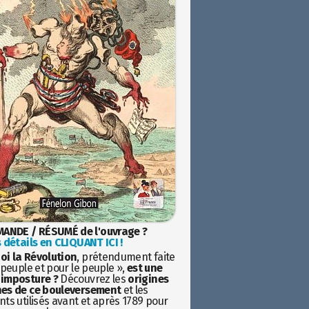
ANDE / RÉSUMÉ de l'ouvrage ?
 détails en CLIQUANT ICI !
oi la Révolution
, prétendument faite
 peuple et pour le peuple »,
est une
imposture ?
Découvrez les
origines
es de ce bouleversement
et les
ts utilisés avant et après 1789 pour