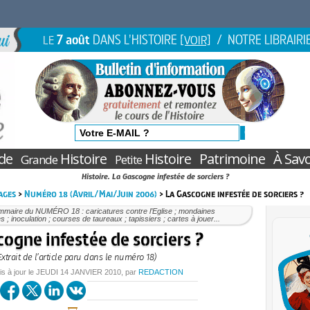
7 août
DANS L'HISTOIRE
/ NOTRE LIBRAIRI
LE
[VOIR]
de
Histoire
Histoire
Patrimoine
À Savo
Grande
Petite
Histoire. La Gascogne infestée de sorciers ?
ages
>
Numéro 18 (Avril/Mai/Juin 2006)
> La Gascogne infestée de sorciers ?
mmaire du NUMÉRO 18 : caricatures contre l’Eglise ; mondaines
s ; inoculation ; courses de taureaux ; tapissiers ; cartes à jouer...
ogne infestée de sorciers ?
Extrait de l’article paru dans le numéro 18)
is à jour le
JEUDI
14 JANVIER 2010
, par
REDACTION