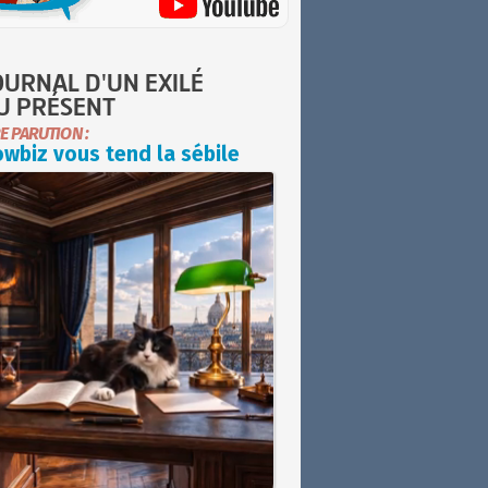
OURNAL D'UN EXILÉ
U PRÉSENT
E PARUTION :
wbiz vous tend la sébile