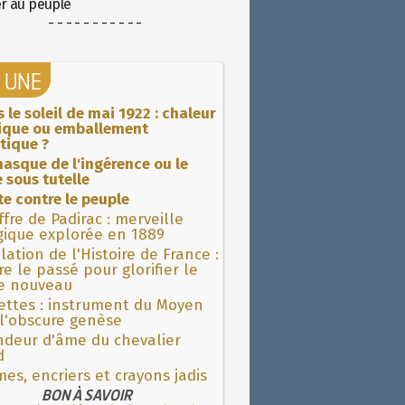
er au peuple
- - - - - - - - - - -
A UNE
 le soleil de mai 1922 : chaleur
rique ou emballement
tique ?
asque de l'ingérence ou le
 sous tutelle
ite contre le peuple
fre de Padirac : merveille
gique explorée en 1889
lation de l'Histoire de France :
re le passé pour glorifier le
 nouveau
ettes : instrument du Moyen
l'obscure genèse
ndeur d'âme du chevalier
d
es, encriers et crayons jadis
BON À SAVOIR