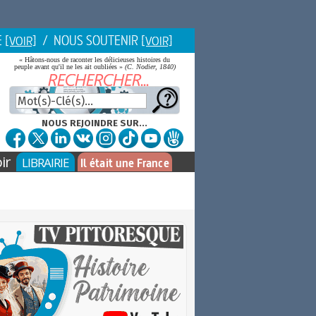
E
/ NOUS SOUTENIR
[VOIR]
[VOIR]
« Hâtons-nous de raconter les délicieuses histoires du
peuple avant qu'il ne les ait oubliées »
(C. Nodier, 1840)
NOUS REJOINDRE SUR...
ir
LIBRAIRIE
Il était une France