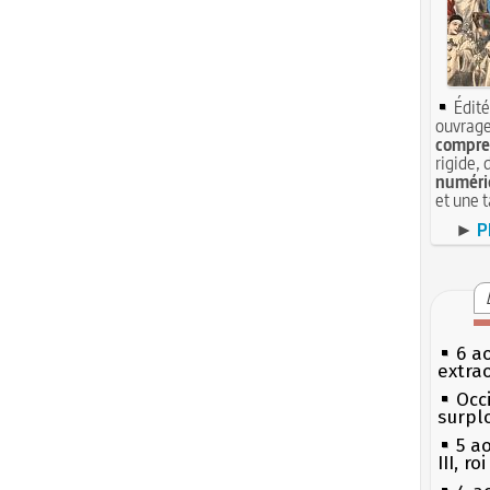
Édité
ouvrage
compren
rigide, 
numéri
et une 
►
P
6 a
extrao
Occi
surpl
5 a
III, r