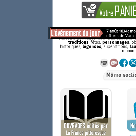
La France pittoresque
est une publicat
Histoire de France
, ceux d'un quotidien
traditions
, fêtes,
personnages
, o
historiques,
légendes
, superstitions,
fau
monum
Même secti