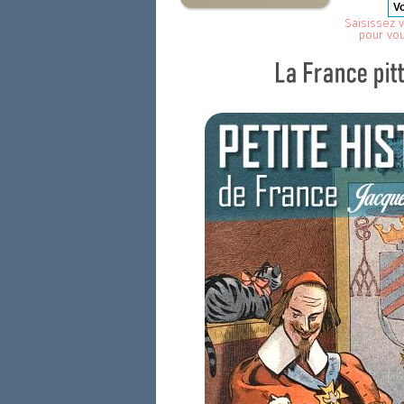
Saisissez v
pour vo