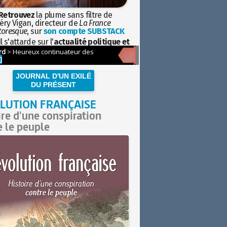
Retrouvez
la plume sans filtre de
éry Vigan, directeur de
La France
toresque
, sur
son compte SUBSTACK
l s'attarde sur l'
actualité politique et
ciétale
avec la hauteur de vue de
istoire
JOURNAL D'UN EXILÉ
DU PRÉSENT
LUTION FRANÇAISE
ire d'une conspiration
e le peuple