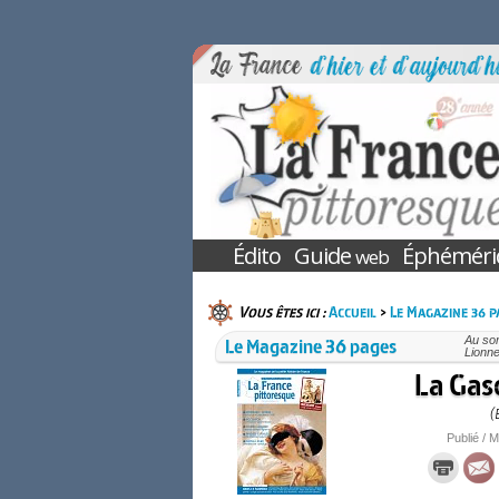
Édito
Guide
Éphéméri
web
Vous êtes ici :
Accueil
>
Le Magazine 36 p
Le Magazine 36 pages
Au so
Lionne
La Gasc
(
Publié / M